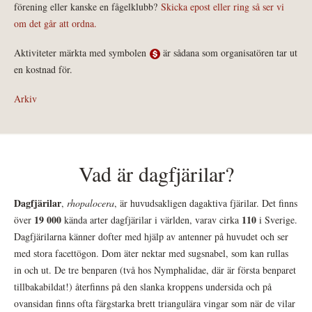
förening eller kanske en fågelklubb?
Skicka epost eller ring så ser vi
om det går att ordna.
Aktiviteter märkta med symbolen
är sådana som organisatören tar ut
en kostnad för.
Arkiv
Vad är dagfjärilar?
Dagfjärilar
,
rhopalocera
, är huvudsakligen dagaktiva fjärilar. Det finns
19 000
110
över
kända arter dagfjärilar i världen, varav cirka
i Sverige.
Dagfjärilarna känner dofter med hjälp av antenner på huvudet och ser
med stora facettögon. Dom äter nektar med sugsnabel, som kan rullas
in och ut. De tre benparen (två hos Nymphalidae, där är första benparet
tillbakabildat!) återfinns på den slanka kroppens undersida och på
ovansidan finns ofta färgstarka brett triangulära vingar som när de vilar