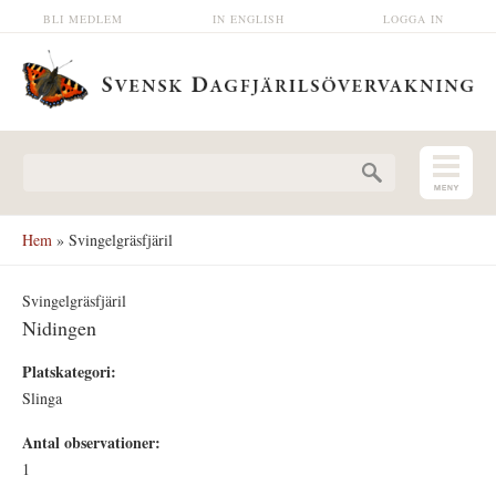
Hoppa till huvudinnehåll
BLI MEDLEM
IN ENGLISH
LOGGA IN
Sökformulär
Hem
» Svingelgräsfjäril
Svingelgräsfjäril
Nidingen
Platskategori:
Slinga
Antal observationer:
1