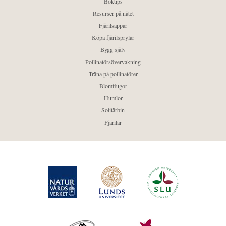
Boktips
Resurser på nätet
Fjärilsappar
Köpa fjärilsprylar
Bygg själv
Pollinatörsövervakning
Träna på pollinatörer
Blomflugor
Humlor
Solitärbin
Fjärilar