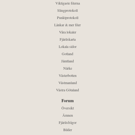
Viktigaste filerna
Slingprotokoll
Punktprotokoll
Länkar & mer filer
Våra lokaler
Fjärilskarta
Lokala sidor
Gotland
Jämtland
Närke
Västerbotten
Västmanland
Västra Götaland
Forum
Översikt
Ämnen
Fjärilsfrågor
Bilder