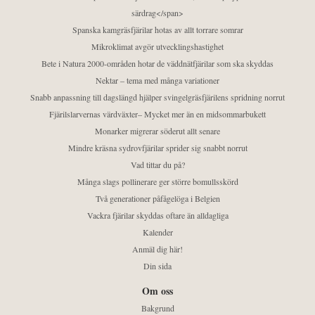
särdrag</span>
Spanska kamgräsfjärilar hotas av allt torrare somrar
Mikroklimat avgör utvecklingshastighet
Bete i Natura 2000-områden hotar de väddnätfjärilar som ska skyddas
Nektar – tema med många variationer
Snabb anpassning till dagslängd hjälper svingelgräsfjärilens spridning norrut
Fjärilslarvernas värdväxter– Mycket mer än en midsommarbukett
Monarker migrerar söderut allt senare
Mindre kräsna sydrovfjärilar sprider sig snabbt norrut
Vad tittar du på?
Många slags pollinerare ger större bomullsskörd
Två generationer påfågelöga i Belgien
Vackra fjärilar skyddas oftare än alldagliga
Kalender
Anmäl dig här!
Din sida
Om oss
Bakgrund