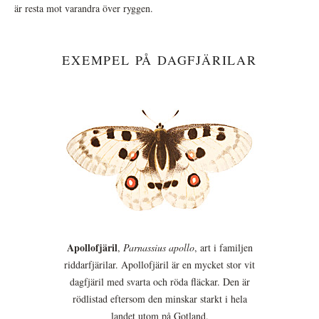
är resta mot varandra över ryggen.
EXEMPEL PÅ DAGFJÄRILAR
Apollofjäril
,
Parnassius apollo
, art i familjen
riddarfjärilar. Apollofjäril är en mycket stor vit
dagfjäril med svarta och röda fläckar. Den är
rödlistad eftersom den minskar starkt i hela
landet utom på Gotland.