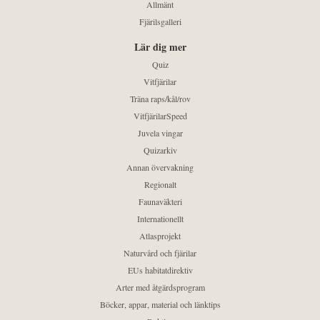
Allmänt
Fjärilsgalleri
Lär dig mer
Quiz
Vitfjärilar
Träna raps/kål/rov
VitfjärilarSpeed
Juvela vingar
Quizarkiv
Annan övervakning
Regionalt
Faunaväkteri
Internationellt
Atlasprojekt
Naturvård och fjärilar
EUs habitatdirektiv
Arter med åtgärdsprogram
Böcker, appar, material och länktips