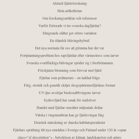
Aktuell fjärilsforskning
Hela artikellistan
Om forskningsartiklar och referenser
Varför förlorade vi tre svenska dagfjärilar?
Slingrande slåtter ger större variation
En öländsk blåvingehybrid
Det nya normala får oss att glömma hur det var
Fortplantningsproblem hos rapsfjärilar efter värmestress som larver
Svenska svartfläckiga blåvingar sprider sig i Storbritannien
Förskjuten blomning som försvar mot fjäril
Fjärilar som pollinerare – en laddad fråga
Färg, storlek och genetik skiljer skogspärlemorfjärilens former
UV-ljus avslöjar busksnabbvingens larver
Sydrovfjäril har smak för stadslivet
Handel med fjärilar omsätter miljontals dollar
Vätska i vingmembran kan ge fjärilsvingar färg
Drastisk minskning av danska habitatspecialister
Fjärilars spridning till nya områden i Sverige och Finland under 120 år <span
class="sf-description">– betydelsen av klimat, landskapstyp och arters