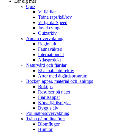
Lär dig mer
Quiz
Vitfjärilar
Träna raps/kål/rov
VitfjärilarSpeed
Juvela vingar
Quizarkiv
Annan övervakning
Regionalt
Faunaväkteri
Internationellt
Atlasprojekt
Naturvård och fjärilar
EUs habitatdirektiv
Arter med åtgärdsprogram
Böcker, appar, material och länktips
Boktips
Resurser på nätet
Fjärilsappar
Köpa fjärilsprylar
Bygg själv
Pollinatörsövervakning
Träna på pollinatörer
Blomflugor
Humlor