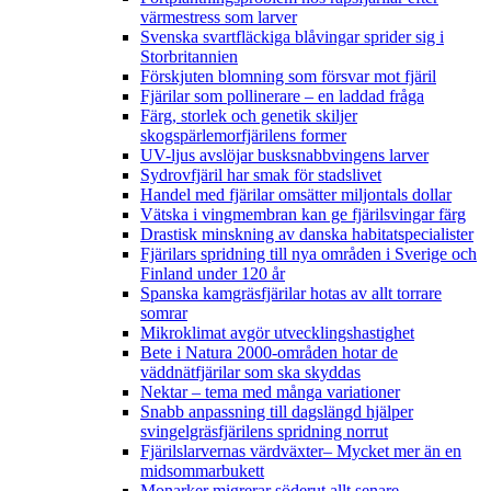
värmestress som larver
Svenska svartfläckiga blåvingar sprider sig i
Storbritannien
Förskjuten blomning som försvar mot fjäril
Fjärilar som pollinerare – en laddad fråga
Färg, storlek och genetik skiljer
skogspärlemorfjärilens former
UV-ljus avslöjar busksnabbvingens larver
Sydrovfjäril har smak för stadslivet
Handel med fjärilar omsätter miljontals dollar
Vätska i vingmembran kan ge fjärilsvingar färg
Drastisk minskning av danska habitatspecialister
Fjärilars spridning till nya områden i Sverige och
Finland under 120 år
Spanska kamgräsfjärilar hotas av allt torrare
somrar
Mikroklimat avgör utvecklingshastighet
Bete i Natura 2000-områden hotar de
väddnätfjärilar som ska skyddas
Nektar – tema med många variationer
Snabb anpassning till dagslängd hjälper
svingelgräsfjärilens spridning norrut
Fjärilslarvernas värdväxter– Mycket mer än en
midsommarbukett
Monarker migrerar söderut allt senare