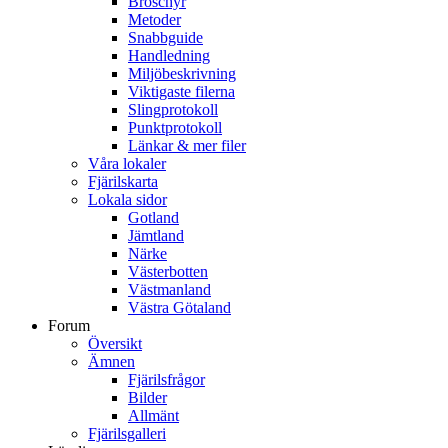
Broschyr
Metoder
Snabbguide
Handledning
Miljöbeskrivning
Viktigaste filerna
Slingprotokoll
Punktprotokoll
Länkar & mer filer
Våra lokaler
Fjärilskarta
Lokala sidor
Gotland
Jämtland
Närke
Västerbotten
Västmanland
Västra Götaland
Forum
Översikt
Ämnen
Fjärilsfrågor
Bilder
Allmänt
Fjärilsgalleri