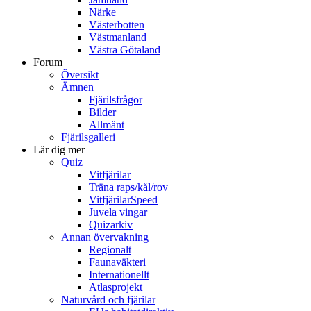
Närke
Västerbotten
Västmanland
Västra Götaland
Forum
Översikt
Ämnen
Fjärilsfrågor
Bilder
Allmänt
Fjärilsgalleri
Lär dig mer
Quiz
Vitfjärilar
Träna raps/kål/rov
VitfjärilarSpeed
Juvela vingar
Quizarkiv
Annan övervakning
Regionalt
Faunaväkteri
Internationellt
Atlasprojekt
Naturvård och fjärilar