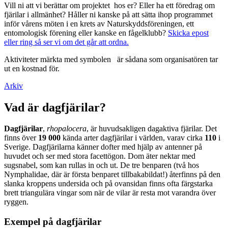
Vill ni att vi berättar om projektet hos er? Eller ha ett föredrag om
fjärilar i allmänhet? Håller ni kanske på att sätta ihop programmet
inför vårens möten i en krets av Naturskyddsföreningen, ett
entomologisk förening eller kanske en fågelklubb?
Skicka epost
eller ring så ser vi om det går att ordna.
Aktiviteter märkta med symbolen
är sådana som organisatören tar
ut en kostnad för.
Arkiv
Vad är dagfjärilar?
Dagfjärilar
,
rhopalocera
, är huvudsakligen dagaktiva fjärilar. Det
finns över
19 000
kända arter dagfjärilar i världen, varav cirka
110
i
Sverige. Dagfjärilarna känner dofter med hjälp av antenner på
huvudet och ser med stora facettögon. Dom äter nektar med
sugsnabel, som kan rullas in och ut. De tre benparen (två hos
Nymphalidae, där är första benparet tillbakabildat!) återfinns på den
slanka kroppens undersida och på ovansidan finns ofta färgstarka
brett triangulära vingar som när de vilar är resta mot varandra över
ryggen.
Exempel på dagfjärilar