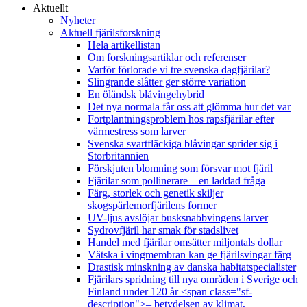
Aktuellt
Nyheter
Aktuell fjärilsforskning
Hela artikellistan
Om forskningsartiklar och referenser
Varför förlorade vi tre svenska dagfjärilar?
Slingrande slåtter ger större variation
En öländsk blåvingehybrid
Det nya normala får oss att glömma hur det var
Fortplantningsproblem hos rapsfjärilar efter
värmestress som larver
Svenska svartfläckiga blåvingar sprider sig i
Storbritannien
Förskjuten blomning som försvar mot fjäril
Fjärilar som pollinerare – en laddad fråga
Färg, storlek och genetik skiljer
skogspärlemorfjärilens former
UV-ljus avslöjar busksnabbvingens larver
Sydrovfjäril har smak för stadslivet
Handel med fjärilar omsätter miljontals dollar
Vätska i vingmembran kan ge fjärilsvingar färg
Drastisk minskning av danska habitatspecialister
Fjärilars spridning till nya områden i Sverige och
Finland under 120 år <span class="sf-
description">– betydelsen av klimat,