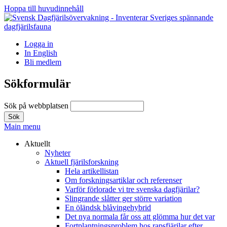
Hoppa till huvudinnehåll
Logga in
In English
Bli medlem
Sökformulär
Sök på webbplatsen
Main menu
Aktuellt
Nyheter
Aktuell fjärilsforskning
Hela artikellistan
Om forskningsartiklar och referenser
Varför förlorade vi tre svenska dagfjärilar?
Slingrande slåtter ger större variation
En öländsk blåvingehybrid
Det nya normala får oss att glömma hur det var
Fortplantningsproblem hos rapsfjärilar efter