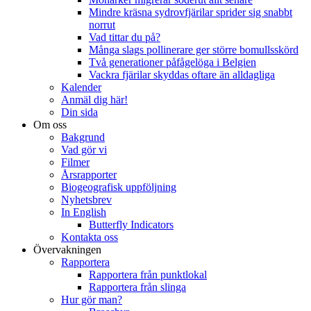
Mindre kräsna sydrovfjärilar sprider sig snabbt
norrut
Vad tittar du på?
Många slags pollinerare ger större bomullsskörd
Två generationer påfågelöga i Belgien
Vackra fjärilar skyddas oftare än alldagliga
Kalender
Anmäl dig här!
Din sida
Om oss
Bakgrund
Vad gör vi
Filmer
Årsrapporter
Biogeografisk uppföljning
Nyhetsbrev
In English
Butterfly Indicators
Kontakta oss
Övervakningen
Rapportera
Rapportera från punktlokal
Rapportera från slinga
Hur gör man?