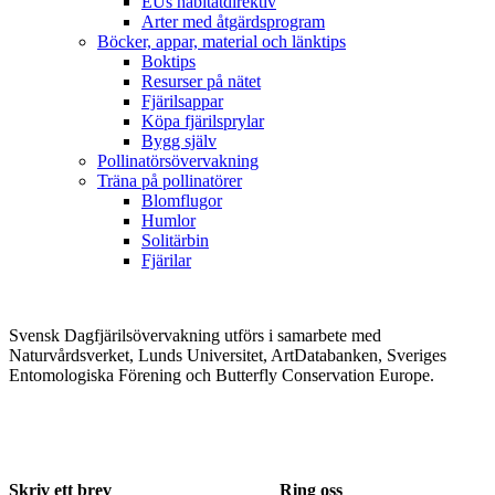
EUs habitatdirektiv
Arter med åtgärdsprogram
Böcker, appar, material och länktips
Boktips
Resurser på nätet
Fjärilsappar
Köpa fjärilsprylar
Bygg själv
Pollinatörsövervakning
Träna på pollinatörer
Blomflugor
Humlor
Solitärbin
Fjärilar
Svensk Dagfjärilsövervakning utförs i samarbete med
Naturvårdsverket, Lunds Universitet, ArtDatabanken, Sveriges
Entomologiska Förening och Butterfly Conservation Europe.
Skriv ett brev
Ring oss