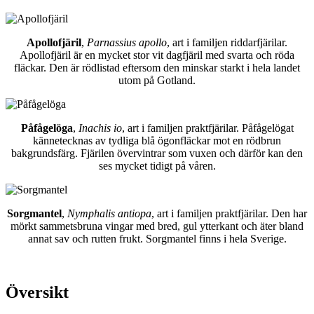
Apollofjäril
,
Parnassius apollo
, art i familjen riddarfjärilar.
Apollofjäril är en mycket stor vit dagfjäril med svarta och röda
fläckar. Den är rödlistad eftersom den minskar starkt i hela landet
utom på Gotland.
Påfågelöga
,
Inachis io
, art i familjen praktfjärilar. Påfågelögat
kännetecknas av tydliga blå ögonfläckar mot en rödbrun
bakgrundsfärg. Fjärilen övervintrar som vuxen och därför kan den
ses mycket tidigt på våren.
Sorgmantel
,
Nymphalis antiopa
, art i familjen praktfjärilar. Den har
mörkt sammetsbruna vingar med bred, gul ytterkant och äter bland
annat sav och rutten frukt. Sorgmantel finns i hela Sverige.
Översikt