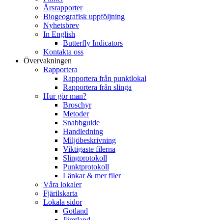
Årsrapporter
Biogeografisk uppföljning
Nyhetsbrev
In English
Butterfly Indicators
Kontakta oss
Övervakningen
Rapportera
Rapportera från punktlokal
Rapportera från slinga
Hur gör man?
Broschyr
Metoder
Snabbguide
Handledning
Miljöbeskrivning
Viktigaste filerna
Slingprotokoll
Punktprotokoll
Länkar & mer filer
Våra lokaler
Fjärilskarta
Lokala sidor
Gotland
Jämtland