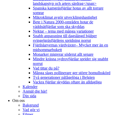
landskapstyp och arters särdrag</span>
Spanska kamgräsfjärilar hotas av allt torrare
somrar
Mikroklimat avgör utvecklingshastighet
Bete i Natura 2000-områden hotar de
väddnätfjärilar som ska skyddas
Nektar – tema med många variationer
Snabb anpassning till dagslängd hjälper
svingelgräsfjärilens spridning norrut
Fjärilslarvernas värdväxter– Mycket mer än en
midsommarbukett
Monarker migrerar söderut allt senare
Mindre kräsna sydrovfjärilar sprider sig snabbt
norrut
Vad tittar du på?
Många slags pollinerare ger större bomullsskörd
Två generationer påfågelöga i Belgien
Vackra fjärilar skyddas oftare än alldagliga
Kalender
Anmäl dig här!
Din sida
Om oss
Bakgrund
Vad gör vi
Filmer