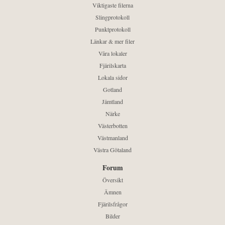
Viktigaste filerna
Slingprotokoll
Punktprotokoll
Länkar & mer filer
Våra lokaler
Fjärilskarta
Lokala sidor
Gotland
Jämtland
Närke
Västerbotten
Västmanland
Västra Götaland
Forum
Översikt
Ämnen
Fjärilsfrågor
Bilder