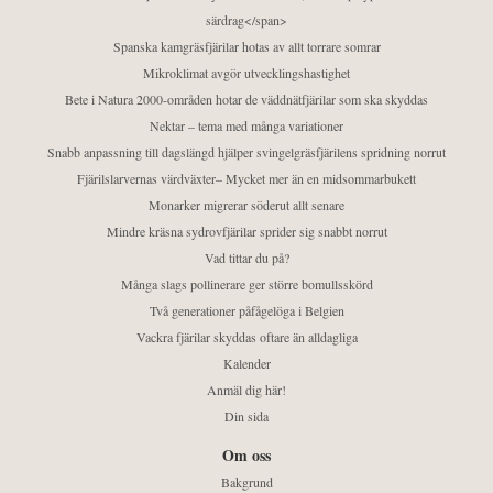
särdrag</span>
Spanska kamgräsfjärilar hotas av allt torrare somrar
Mikroklimat avgör utvecklingshastighet
Bete i Natura 2000-områden hotar de väddnätfjärilar som ska skyddas
Nektar – tema med många variationer
Snabb anpassning till dagslängd hjälper svingelgräsfjärilens spridning norrut
Fjärilslarvernas värdväxter– Mycket mer än en midsommarbukett
Monarker migrerar söderut allt senare
Mindre kräsna sydrovfjärilar sprider sig snabbt norrut
Vad tittar du på?
Många slags pollinerare ger större bomullsskörd
Två generationer påfågelöga i Belgien
Vackra fjärilar skyddas oftare än alldagliga
Kalender
Anmäl dig här!
Din sida
Om oss
Bakgrund