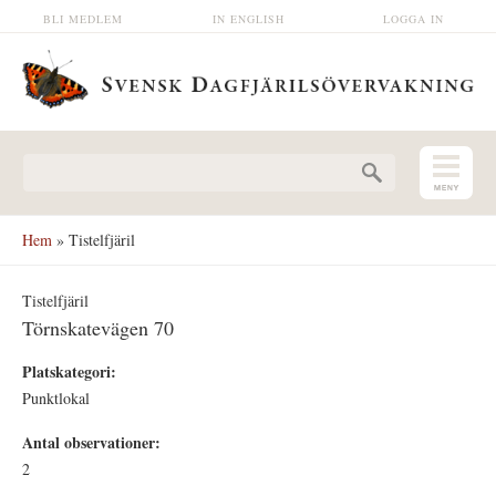
Hoppa till huvudinnehåll
BLI MEDLEM
IN ENGLISH
LOGGA IN
Sökformulär
Hem
» Tistelfjäril
Tistelfjäril
Törnskatevägen 70
Platskategori:
Punktlokal
Antal observationer:
2