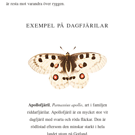
är resta mot varandra över ryggen.
EXEMPEL PÅ DAGFJÄRILAR
Apollofjäril
,
Parnassius apollo
, art i familjen
riddarfjärilar. Apollofjäril är en mycket stor vit
dagfjäril med svarta och röda fläckar. Den är
rödlistad eftersom den minskar starkt i hela
landet utom på Gotland.