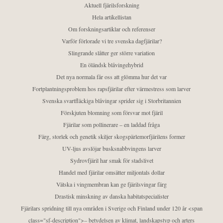
Aktuell fjärilsforskning
Hela artikellistan
Om forskningsartiklar och referenser
Varför förlorade vi tre svenska dagfjärilar?
Slingrande slåtter ger större variation
En öländsk blåvingehybrid
Det nya normala får oss att glömma hur det var
Fortplantningsproblem hos rapsfjärilar efter värmestress som larver
Svenska svartfläckiga blåvingar sprider sig i Storbritannien
Förskjuten blomning som försvar mot fjäril
Fjärilar som pollinerare – en laddad fråga
Färg, storlek och genetik skiljer skogspärlemorfjärilens former
UV-ljus avslöjar busksnabbvingens larver
Sydrovfjäril har smak för stadslivet
Handel med fjärilar omsätter miljontals dollar
Vätska i vingmembran kan ge fjärilsvingar färg
Drastisk minskning av danska habitatspecialister
Fjärilars spridning till nya områden i Sverige och Finland under 120 år <span
class="sf-description">– betydelsen av klimat, landskapstyp och arters