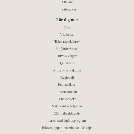
Allmänt
Fjärilsgalleri
Lär dig mer
Quiz
Vitfjärilar
Träna raps/kål/rov
VitfjärilarSpeed
Juvela vingar
Quizarkiv
Annan övervakning
Regionalt
Faunaväkteri
Internationellt
Atlasprojekt
Naturvård och fjärilar
EUs habitatdirektiv
Arter med åtgärdsprogram
Böcker, appar, material och länktips