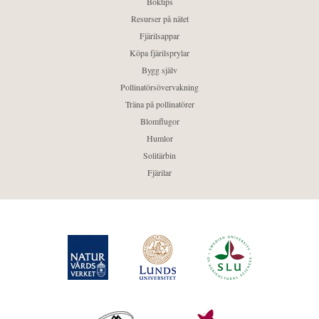
Boktips
Resurser på nätet
Fjärilsappar
Köpa fjärilsprylar
Bygg själv
Pollinatörsövervakning
Träna på pollinatörer
Blomflugor
Humlor
Solitärbin
Fjärilar