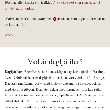
förening eller kanske en fågelklubb?
Skicka epost eller ring så ser vi
om det går att ordna.
Aktiviteter märkta med symbolen
är sådana som organisatören tar ut
en kostnad för.
Arkiv
Vad är dagfjärilar?
Dagfjärilar
,
rhopalocera
, är huvudsakligen dagaktiva fjärilar. Det finns
19 000
110
över
kända arter dagfjärilar i världen, varav cirka
i Sverige.
Dagfjärilarna känner dofter med hjälp av antenner på huvudet och ser
med stora facettögon. Dom äter nektar med sugsnabel, som kan rullas
in och ut. De tre benparen (två hos Nymphalidae, där är första benparet
tillbakabildat!) återfinns på den slanka kroppens undersida och på
ovansidan finns ofta färgstarka brett triangulära vingar som när de vilar