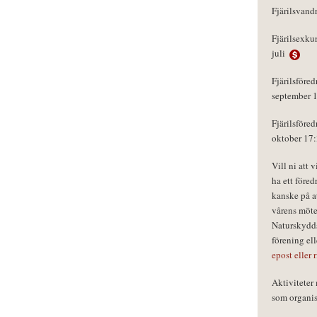
Fjärilsvand
Fjärilsexku
juli
Fjärilsföred
september 
Fjärilsföred
oktober 17
Vill ni att 
ha ett föred
kanske på a
vårens möte
Naturskydds
förening el
epost eller 
Aktivitete
som organisa