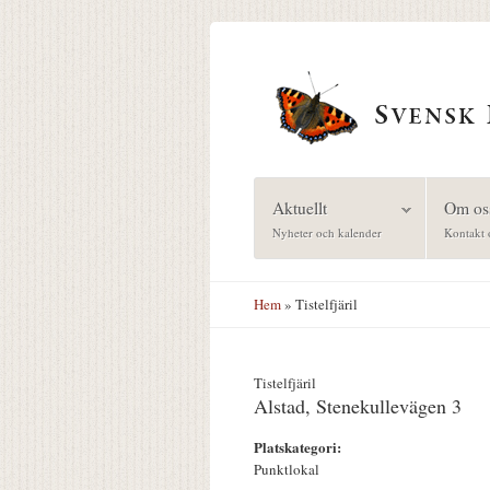
Hoppa till huvudinnehåll
Aktuellt
Om os
Nyheter och kalender
Kontakt 
Hem
» Tistelfjäril
Tistelfjäril
Alstad, Stenekullevägen 3
Platskategori:
Punktlokal