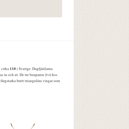
110
v cirka
i Sverige. Dagfjärilarna
s in och ut. De tre benparen (två hos
färgstarka brett triangulära vingar som