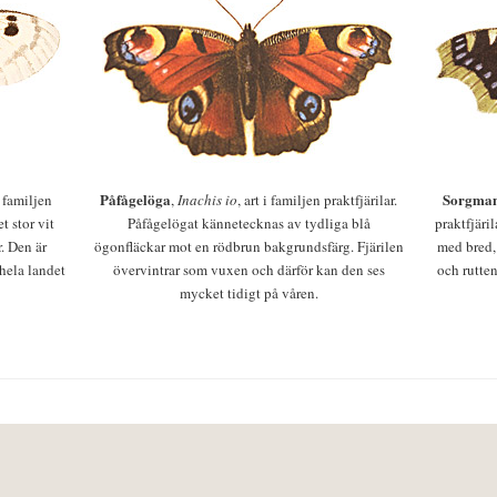
Påfågelöga
Sorgman
 i familjen
,
Inachis io
, art i familjen praktfjärilar.
t stor vit
Påfågelögat kännetecknas av tydliga blå
praktfjäri
r. Den är
ögonfläckar mot en rödbrun bakgrundsfärg. Fjärilen
med bred,
 hela landet
övervintrar som vuxen och därför kan den ses
och rutten
mycket tidigt på våren.