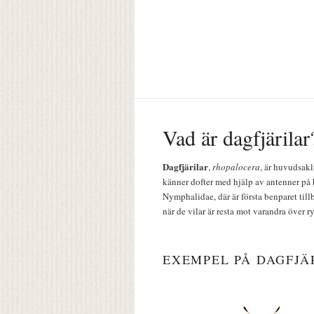
Vad är dagfjärilar
Dagfjärilar
,
rhopalocera
, är huvudsakl
känner dofter med hjälp av antenner på 
Nymphalidae, där är första benparet till
när de vilar är resta mot varandra över r
EXEMPEL PÅ DAGFJÄ