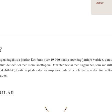
Arkiv
?
19 000
igen dagaktiva fjärilar. Det finns över
kända arter dagfjärilar i världen, vara
huvudet och ser med stora facettögon. Dom äter nektar med sugsnabel, som kan rulla
bakabildat!) återfinns på den slanka kroppens undersida och på ovansidan finns ofta 
yggen.
RILAR