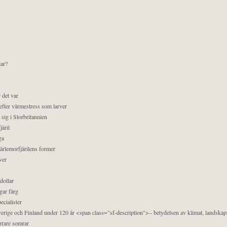
lar?
 det var
efter värmestress som larver
sig i Storbritannien
äril
ga
pärlemorfjärilens former
ver
dollar
gar färg
ecialister
 Sverige och Finland under 120 år <span class="sf-description">– betydelsen av klimat, landska
orrare somrar