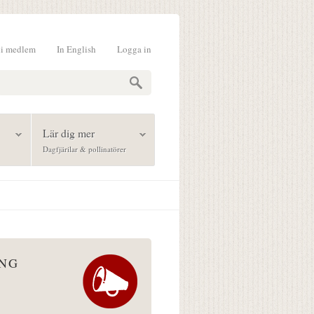
li medlem
In English
Logga in
formulär
Lär dig mer
Dagfjärilar & pollinatörer
ÅNG