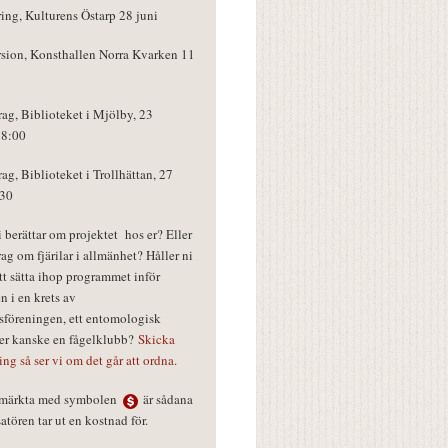
ring, Kulturens Östarp 28 juni
rsion, Konsthallen Norra Kvarken 11
rag, Biblioteket i Mjölby, 23
18:00
rag, Biblioteket i Trollhättan, 27
:30
vi berättar om projektet hos er? Eller
rag om fjärilar i allmänhet? Håller ni
tt sätta ihop programmet inför
n i en krets av
föreningen, ett entomologisk
ler kanske en fågelklubb?
Skicka
ring så ser vi om det går att ordna.
r märkta med symbolen
är sådana
tören tar ut en kostnad för.