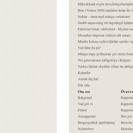
Mikroklimat avgör utvecklingshastighe
Bete i Natura 2000-områden hotar de v
Nektar – tema med många variationer
Snabb anpassning till dagslängd hjälper
Fjärilslarvernas värdväxter– Mycket 
Monarker migrerar söderut allt senare
Mindre kräsna sydrovfjärilar sprider si
Vad tittar du på?
Många slags pollinerare ger större bom
Två generationer påfågelöga i Belgien
Vackra fjärilar skyddas oftare än alldag
Kalender
Anmäl dig här!
Din sida
Om oss
Överva
Bakgrund
Rapport
Vad gör vi
Rapporte
Filmer
Rapporte
Årsrapporter
Hur gör
Biogeografisk uppföljning
Broschy
Nyhetsbrev
Metoder