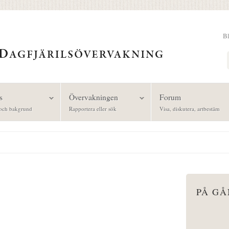
B
Sök
s
Övervakningen
Forum
och bakgrund
Rapportera eller sök
Visa, diskutera, artbestäm
PÅ G