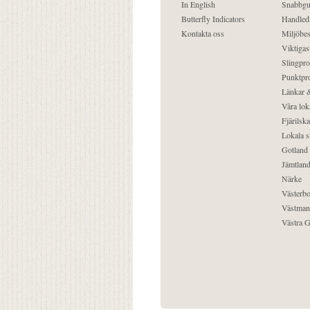
In English
Snabbgu
Butterfly Indicators
Handled
Kontakta oss
Miljöbes
Viktigast
Slingpro
Punktpro
Länkar &
Våra lok
Fjärilska
Lokala s
Gotland
Jämtlan
Närke
Västerbo
Västman
Västra G