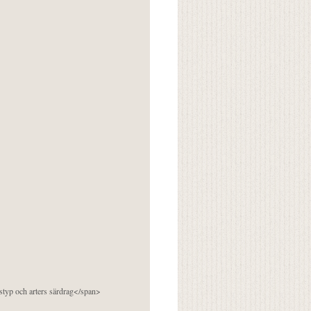
pstyp och arters särdrag</span>