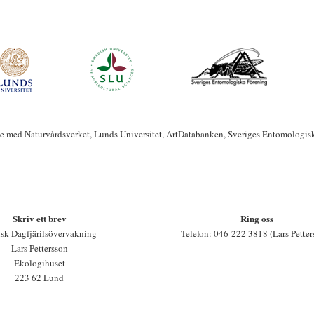
te med Naturvårdsverket, Lunds Universitet, ArtDatabanken, Sveriges Entomologis
Skriv ett brev
Ring oss
sk Dagfjärilsövervakning
Telefon: 046-222 3818 (Lars Petter
Lars Pettersson
Ekologihuset
223 62 Lund