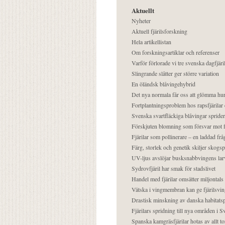
Aktuellt
Nyheter
Aktuell fjärilsforskning
Hela artikellistan
Om forskningsartiklar och referenser
Varför förlorade vi tre svenska dagfjäri
Slingrande slåtter ger större variation
En öländsk blåvingehybrid
Det nya normala får oss att glömma hur
Fortplantningsproblem hos rapsfjärilar 
Svenska svartfläckiga blåvingar sprider 
Förskjuten blomning som försvar mot fj
Fjärilar som pollinerare – en laddad frå
Färg, storlek och genetik skiljer skogs
UV-ljus avslöjar busksnabbvingens lar
Sydrovfjäril har smak för stadslivet
Handel med fjärilar omsätter miljontals 
Vätska i vingmembran kan ge fjärilsvin
Drastisk minskning av danska habitatsp
Fjärilars spridning till nya områden i
Spanska kamgräsfjärilar hotas av allt t