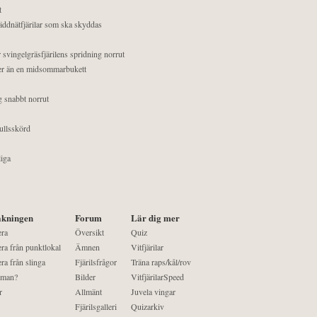
t
äddnätfjärilar som ska skyddas
 svingelgräsfjärilens spridning norrut
mer än en midsommarbukett
g snabbt norrut
ullsskörd
liga
kningen
Forum
Lär dig mer
era
Översikt
Quiz
ra från punktlokal
Ämnen
Vitfjärilar
ra från slinga
Fjärilsfrågor
Träna raps/kål/rov
 man?
Bilder
VitfjärilarSpeed
r
Allmänt
Juvela vingar
Fjärilsgalleri
Quizarkiv