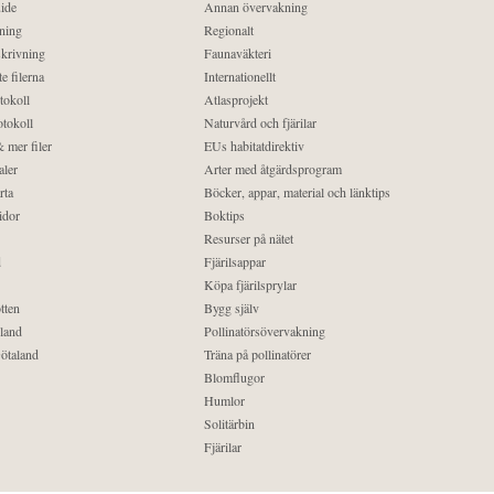
ide
Annan övervakning
ning
Regionalt
krivning
Faunaväkteri
e filerna
Internationellt
tokoll
Atlasprojekt
tokoll
Naturvård och fjärilar
 mer filer
EUs habitatdirektiv
aler
Arter med åtgärdsprogram
rta
Böcker, appar, material och länktips
idor
Boktips
Resurser på nätet
d
Fjärilsappar
Köpa fjärilsprylar
tten
Bygg själv
land
Pollinatörsövervakning
ötaland
Träna på pollinatörer
Blomflugor
Humlor
Solitärbin
Fjärilar