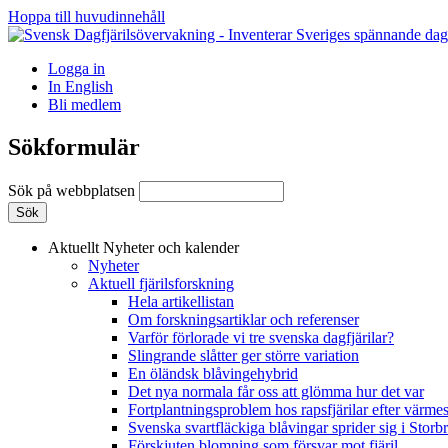
Hoppa till huvudinnehåll
Logga in
In English
Bli medlem
Sökformulär
Sök på webbplatsen
Aktuellt
Nyheter och kalender
Nyheter
Aktuell fjärilsforskning
Hela artikellistan
Om forskningsartiklar och referenser
Varför förlorade vi tre svenska dagfjärilar?
Slingrande slåtter ger större variation
En öländsk blåvingehybrid
Det nya normala får oss att glömma hur det var
Fortplantningsproblem hos rapsfjärilar efter värmes
Svenska svartfläckiga blåvingar sprider sig i Storb
Förskjuten blomning som försvar mot fjäril