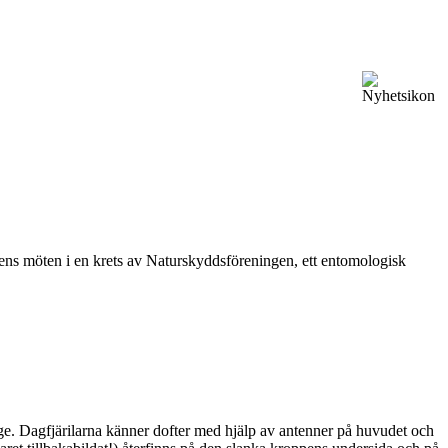
vårens möten i en krets av Naturskyddsföreningen, ett entomologisk
ge. Dagfjärilarna känner dofter med hjälp av antenner på huvudet och