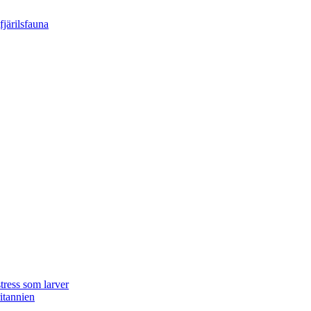
tress som larver
ritannien