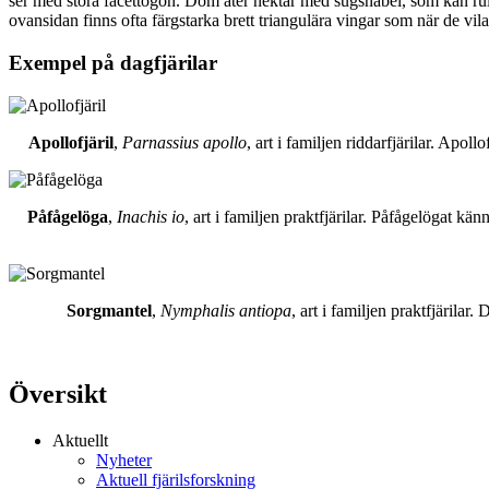
ser med stora facettögon. Dom äter nektar med sugsnabel, som kan rull
ovansidan finns ofta färgstarka brett triangulära vingar som när de vil
Exempel på dagfjärilar
Apollofjäril
,
Parnassius apollo
, art i familjen riddarfjärilar. Apol
Påfågelöga
,
Inachis io
, art i familjen praktfjärilar. Påfågelögat 
Sorgmantel
,
Nymphalis antiopa
, art i familjen praktfjärila
Översikt
Aktuellt
Nyheter
Aktuell fjärilsforskning