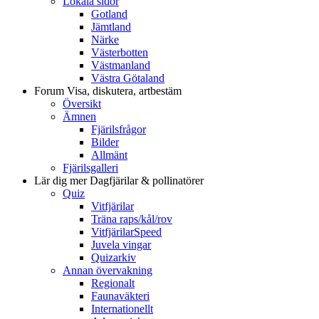
Lokala sidor
Gotland
Jämtland
Närke
Västerbotten
Västmanland
Västra Götaland
Forum
Visa, diskutera, artbestäm
Översikt
Ämnen
Fjärilsfrågor
Bilder
Allmänt
Fjärilsgalleri
Lär dig mer
Dagfjärilar & pollinatörer
Quiz
Vitfjärilar
Träna raps/kål/rov
VitfjärilarSpeed
Juvela vingar
Quizarkiv
Annan övervakning
Regionalt
Faunaväkteri
Internationellt