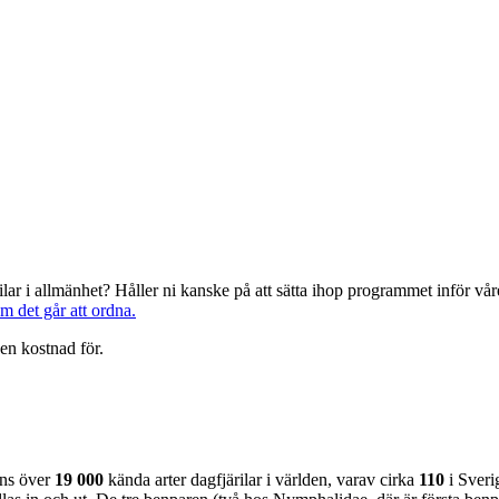
järilar i allmänhet? Håller ni kanske på att sätta ihop programmet inför 
om det går att ordna.
en kostnad för.
nns över
19 000
kända arter dagfjärilar i världen, varav cirka
110
i Sveri