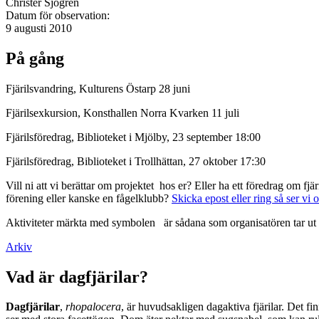
Christer Sjögren
Datum för observation:
9 augusti 2010
På gång
Fjärilsvandring, Kulturens Östarp 28 juni
Fjärilsexkursion, Konsthallen Norra Kvarken 11 juli
Fjärilsföredrag, Biblioteket i Mjölby, 23 september 18:00
Fjärilsföredrag, Biblioteket i Trollhättan, 27 oktober 17:30
Vill ni att vi berättar om projektet hos er? Eller ha ett föredrag om f
förening eller kanske en fågelklubb?
Skicka epost eller ring så ser vi 
Aktiviteter märkta med symbolen
är sådana som organisatören tar ut 
Arkiv
Vad är dagfjärilar?
Dagfjärilar
,
rhopalocera
, är huvudsakligen dagaktiva fjärilar. Det fi