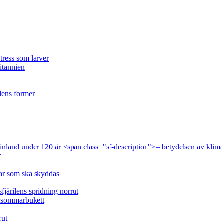
tress som larver
ritannien
ilens former
 Finland under 120 år <span class="sf-description">– betydelsen av klim
r
lar som ska skyddas
fjärilens spridning norrut
idsommarbukett
rut