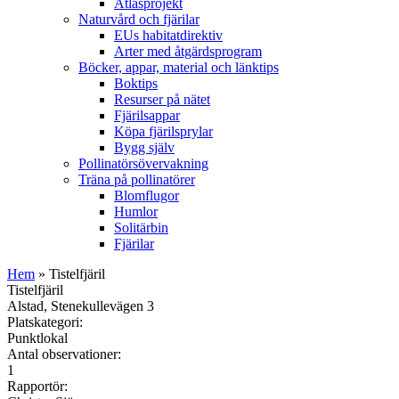
Atlasprojekt
Naturvård och fjärilar
EUs habitatdirektiv
Arter med åtgärdsprogram
Böcker, appar, material och länktips
Boktips
Resurser på nätet
Fjärilsappar
Köpa fjärilsprylar
Bygg själv
Pollinatörsövervakning
Träna på pollinatörer
Blomflugor
Humlor
Solitärbin
Fjärilar
Hem
» Tistelfjäril
Tistelfjäril
Alstad, Stenekullevägen 3
Platskategori:
Punktlokal
Antal observationer:
1
Rapportör: