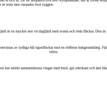
as in och ut. De tre benparen (två hos Nymphalidae, där är första benpa
ar är resta mot varandra över ryggen.
lofjäril är en mycket stor vit dagfjäril med svarta och röda fläckar. Den 
kännetecknas av tydliga blå ögonfläckar mot en rödbrun bakgrundsfärg. Fj
våren.
r. Den har mörkt sammetsbruna vingar med bred, gul ytterkant och äter bla