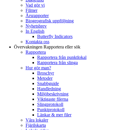
Vad gör vi
Filmer
Årsrapporter
Biogeografisk uppföljning
Nyhetsbrev
In English
Butterfly Indicators
Kontakta oss
Övervakningen
Rapportera eller sök
Rapportera
Rapportera från punktlokal
Rapportera från slinga
Hur gör man?
Broschyr
Metoder
Snabbguide
Handledning
Miljöbeskrivning
Viktigaste filerna
Slingprotokoll
Punktprotokoll
Länkar & mer filer
Våra lokaler
Fjärilskarta