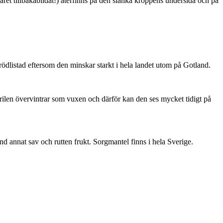
ret tillbakabildat!) återfinns på den slanka kroppens undersida och på
är rödlistad eftersom den minskar starkt i hela landet utom på Gotland.
ärilen övervintrar som vuxen och därför kan den ses mycket tidigt på
nd annat sav och rutten frukt. Sorgmantel finns i hela Sverige.