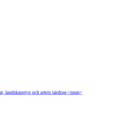
at, landskapstyp och arters särdrag</span>