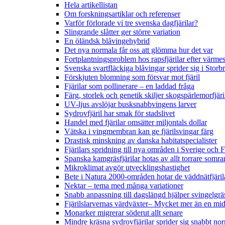
Hela artikellistan
Om forskningsartiklar och referenser
Varför förlorade vi tre svenska dagfjärilar?
Slingrande slåtter ger större variation
En öländsk blåvingehybrid
Det nya normala får oss att glömma hur det var
Fortplantningsproblem hos rapsfjärilar efter värmes
Svenska svartfläckiga blåvingar sprider sig i Storb
Förskjuten blomning som försvar mot fjäril
Fjärilar som pollinerare – en laddad fråga
Färg, storlek och genetik skiljer skogspärlemorfjär
UV-ljus avslöjar busksnabbvingens larver
Sydrovfjäril har smak för stadslivet
Handel med fjärilar omsätter miljontals dollar
Vätska i vingmembran kan ge fjärilsvingar färg
Drastisk minskning av danska habitatspecialister
Fjärilars spridning till nya områden i Sverige och
Spanska kamgräsfjärilar hotas av allt torrare somra
Mikroklimat avgör utvecklingshastighet
Bete i Natura 2000-områden hotar de väddnätfjäri
Nektar – tema med många variationer
Snabb anpassning till dagslängd hjälper svingelgräs
Fjärilslarvernas värdväxter– Mycket mer än en m
Monarker migrerar söderut allt senare
Mindre kräsna sydrovfjärilar sprider sig snabbt nor