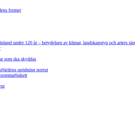
ilens former
 Finland under 120 år
– betydelsen av klimat, landskapstyp och arters sär
r
lar som ska skyddas
fjärilens spridning norrut
idsommarbukett
rut