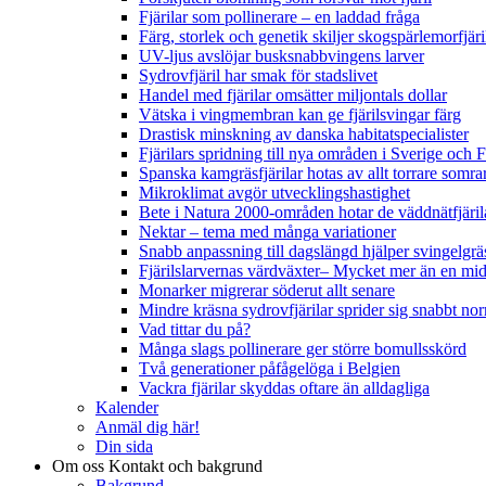
Fjärilar som pollinerare – en laddad fråga
Färg, storlek och genetik skiljer skogspärlemorfjär
UV-ljus avslöjar busksnabbvingens larver
Sydrovfjäril har smak för stadslivet
Handel med fjärilar omsätter miljontals dollar
Vätska i vingmembran kan ge fjärilsvingar färg
Drastisk minskning av danska habitatspecialister
Fjärilars spridning till nya områden i Sverige och
Spanska kamgräsfjärilar hotas av allt torrare somra
Mikroklimat avgör utvecklingshastighet
Bete i Natura 2000-områden hotar de väddnätfjäri
Nektar – tema med många variationer
Snabb anpassning till dagslängd hjälper svingelgräs
Fjärilslarvernas värdväxter– Mycket mer än en m
Monarker migrerar söderut allt senare
Mindre kräsna sydrovfjärilar sprider sig snabbt nor
Vad tittar du på?
Många slags pollinerare ger större bomullsskörd
Två generationer påfågelöga i Belgien
Vackra fjärilar skyddas oftare än alldagliga
Kalender
Anmäl dig här!
Din sida
Om oss
Kontakt och bakgrund
Bakgrund