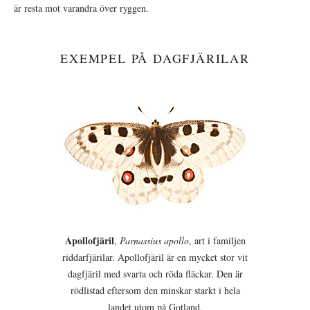
är resta mot varandra över ryggen.
EXEMPEL PÅ DAGFJÄRILAR
Apollofjäril
,
Parnassius apollo
, art i familjen
riddarfjärilar. Apollofjäril är en mycket stor vit
dagfjäril med svarta och röda fläckar. Den är
rödlistad eftersom den minskar starkt i hela
landet utom på Gotland.