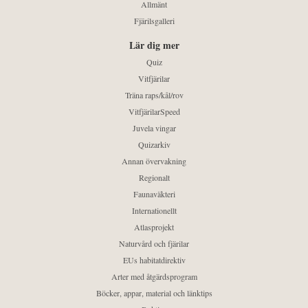
Allmänt
Fjärilsgalleri
Lär dig mer
Quiz
Vitfjärilar
Träna raps/kål/rov
VitfjärilarSpeed
Juvela vingar
Quizarkiv
Annan övervakning
Regionalt
Faunaväkteri
Internationellt
Atlasprojekt
Naturvård och fjärilar
EUs habitatdirektiv
Arter med åtgärdsprogram
Böcker, appar, material och länktips