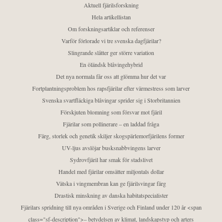
Aktuell fjärilsforskning
Hela artikellistan
Om forskningsartiklar och referenser
Varför förlorade vi tre svenska dagfjärilar?
Slingrande slåtter ger större variation
En öländsk blåvingehybrid
Det nya normala får oss att glömma hur det var
Fortplantningsproblem hos rapsfjärilar efter värmestress som larver
Svenska svartfläckiga blåvingar sprider sig i Storbritannien
Förskjuten blomning som försvar mot fjäril
Fjärilar som pollinerare – en laddad fråga
Färg, storlek och genetik skiljer skogspärlemorfjärilens former
UV-ljus avslöjar busksnabbvingens larver
Sydrovfjäril har smak för stadslivet
Handel med fjärilar omsätter miljontals dollar
Vätska i vingmembran kan ge fjärilsvingar färg
Drastisk minskning av danska habitatspecialister
Fjärilars spridning till nya områden i Sverige och Finland under 120 år <span
class="sf-description">– betydelsen av klimat, landskapstyp och arters