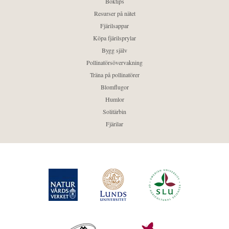
Boktips
Resurser på nätet
Fjärilsappar
Köpa fjärilsprylar
Bygg själv
Pollinatörsövervakning
Träna på pollinatörer
Blomflugor
Humlor
Solitärbin
Fjärilar