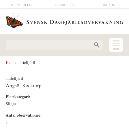
Hoppa till huvudinnehåll
BLI MEDLEM
IN ENGLISH
LOGGA IN
Sökformulär
Hem
» Tistelfjäril
Tistelfjäril
Ängsö, Kocktorp
Platskategori:
Slinga
Antal observationer:
1