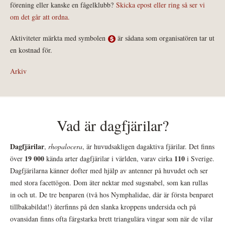
förening eller kanske en fågelklubb?
Skicka epost eller ring så ser vi
om det går att ordna.
Aktiviteter märkta med symbolen
är sådana som organisatören tar ut
en kostnad för.
Arkiv
Vad är dagfjärilar?
Dagfjärilar
,
rhopalocera
, är huvudsakligen dagaktiva fjärilar. Det finns
19 000
110
över
kända arter dagfjärilar i världen, varav cirka
i Sverige.
Dagfjärilarna känner dofter med hjälp av antenner på huvudet och ser
med stora facettögon. Dom äter nektar med sugsnabel, som kan rullas
in och ut. De tre benparen (två hos Nymphalidae, där är första benparet
tillbakabildat!) återfinns på den slanka kroppens undersida och på
ovansidan finns ofta färgstarka brett triangulära vingar som när de vilar