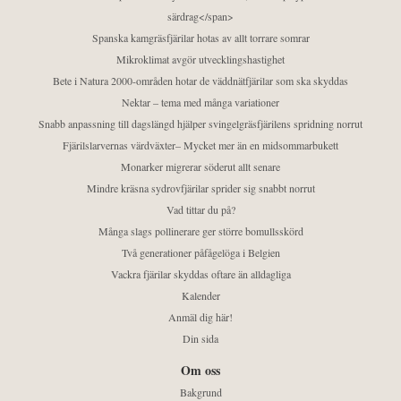
särdrag</span>
Spanska kamgräsfjärilar hotas av allt torrare somrar
Mikroklimat avgör utvecklingshastighet
Bete i Natura 2000-områden hotar de väddnätfjärilar som ska skyddas
Nektar – tema med många variationer
Snabb anpassning till dagslängd hjälper svingelgräsfjärilens spridning norrut
Fjärilslarvernas värdväxter– Mycket mer än en midsommarbukett
Monarker migrerar söderut allt senare
Mindre kräsna sydrovfjärilar sprider sig snabbt norrut
Vad tittar du på?
Många slags pollinerare ger större bomullsskörd
Två generationer påfågelöga i Belgien
Vackra fjärilar skyddas oftare än alldagliga
Kalender
Anmäl dig här!
Din sida
Om oss
Bakgrund