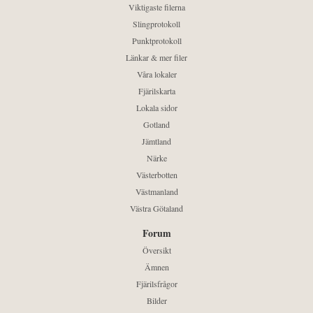
Viktigaste filerna
Slingprotokoll
Punktprotokoll
Länkar & mer filer
Våra lokaler
Fjärilskarta
Lokala sidor
Gotland
Jämtland
Närke
Västerbotten
Västmanland
Västra Götaland
Forum
Översikt
Ämnen
Fjärilsfrågor
Bilder