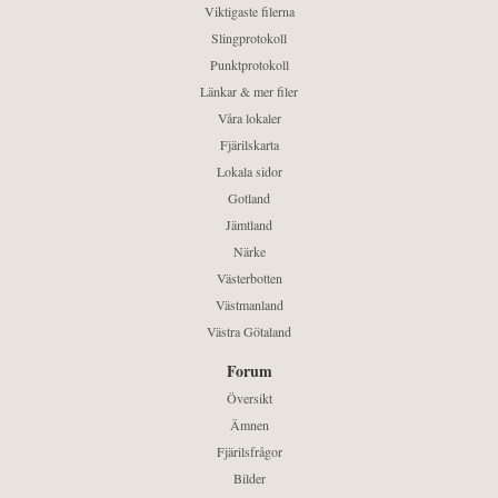
Viktigaste filerna
Slingprotokoll
Punktprotokoll
Länkar & mer filer
Våra lokaler
Fjärilskarta
Lokala sidor
Gotland
Jämtland
Närke
Västerbotten
Västmanland
Västra Götaland
Forum
Översikt
Ämnen
Fjärilsfrågor
Bilder