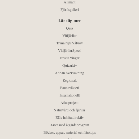
Allmänt
Fjärilsgalleri
Lär dig mer
Quiz
Vitfjärilar
Träna raps/kål/rov
VitfjärilarSpeed
Juvela vingar
Quizarkiv
Annan övervakning
Regionalt
Faunaväkteri
Internationellt
Atlasprojekt
Naturvård och fjärilar
EUs habitatdirektiv
Arter med åtgärdsprogram
Böcker, appar, material och länktips