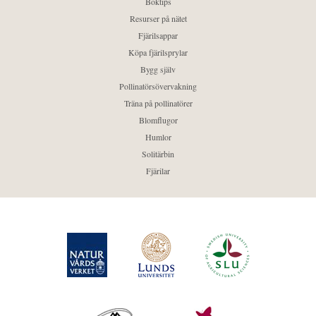
Boktips
Resurser på nätet
Fjärilsappar
Köpa fjärilsprylar
Bygg själv
Pollinatörsövervakning
Träna på pollinatörer
Blomflugor
Humlor
Solitärbin
Fjärilar