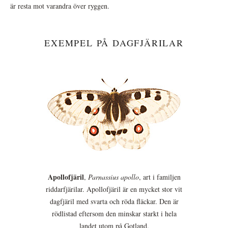
är resta mot varandra över ryggen.
EXEMPEL PÅ DAGFJÄRILAR
Apollofjäril
,
Parnassius apollo
, art i familjen
riddarfjärilar. Apollofjäril är en mycket stor vit
dagfjäril med svarta och röda fläckar. Den är
rödlistad eftersom den minskar starkt i hela
landet utom på Gotland.