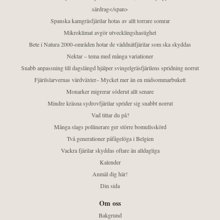
särdrag</span>
Spanska kamgräsfjärilar hotas av allt torrare somrar
Mikroklimat avgör utvecklingshastighet
Bete i Natura 2000-områden hotar de väddnätfjärilar som ska skyddas
Nektar – tema med många variationer
Snabb anpassning till dagslängd hjälper svingelgräsfjärilens spridning norrut
Fjärilslarvernas värdväxter– Mycket mer än en midsommarbukett
Monarker migrerar söderut allt senare
Mindre kräsna sydrovfjärilar sprider sig snabbt norrut
Vad tittar du på?
Många slags pollinerare ger större bomullsskörd
Två generationer påfågelöga i Belgien
Vackra fjärilar skyddas oftare än alldagliga
Kalender
Anmäl dig här!
Din sida
Om oss
Bakgrund