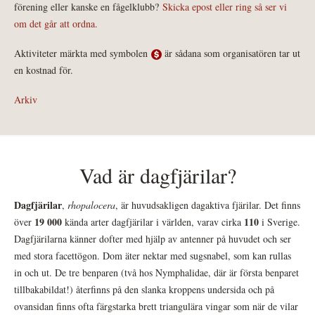
förening eller kanske en fågelklubb?
Skicka epost eller ring så ser vi
om det går att ordna.
Aktiviteter märkta med symbolen
är sådana som organisatören tar ut
en kostnad för.
Arkiv
Vad är dagfjärilar?
Dagfjärilar
,
rhopalocera
, är huvudsakligen dagaktiva fjärilar. Det finns
19 000
110
över
kända arter dagfjärilar i världen, varav cirka
i Sverige.
Dagfjärilarna känner dofter med hjälp av antenner på huvudet och ser
med stora facettögon. Dom äter nektar med sugsnabel, som kan rullas
in och ut. De tre benparen (två hos Nymphalidae, där är första benparet
tillbakabildat!) återfinns på den slanka kroppens undersida och på
ovansidan finns ofta färgstarka brett triangulära vingar som när de vilar