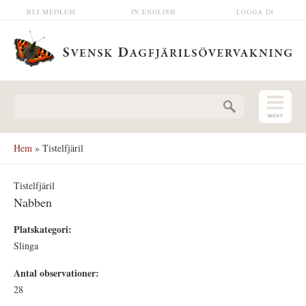
Hoppa till huvudinnehåll
BLI MEDLEM
IN ENGLISH
LOGGA IN
Sökformulär
Hem
» Tistelfjäril
Tistelfjäril
Nabben
Platskategori:
Slinga
Antal observationer:
28