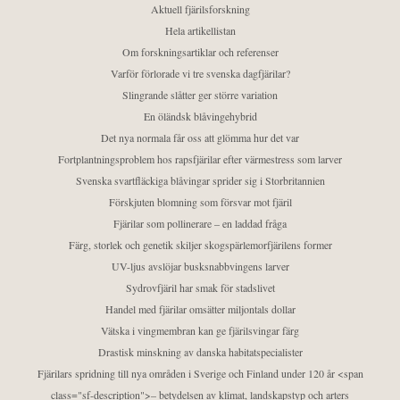
Aktuell fjärilsforskning
Hela artikellistan
Om forskningsartiklar och referenser
Varför förlorade vi tre svenska dagfjärilar?
Slingrande slåtter ger större variation
En öländsk blåvingehybrid
Det nya normala får oss att glömma hur det var
Fortplantningsproblem hos rapsfjärilar efter värmestress som larver
Svenska svartfläckiga blåvingar sprider sig i Storbritannien
Förskjuten blomning som försvar mot fjäril
Fjärilar som pollinerare – en laddad fråga
Färg, storlek och genetik skiljer skogspärlemorfjärilens former
UV-ljus avslöjar busksnabbvingens larver
Sydrovfjäril har smak för stadslivet
Handel med fjärilar omsätter miljontals dollar
Vätska i vingmembran kan ge fjärilsvingar färg
Drastisk minskning av danska habitatspecialister
Fjärilars spridning till nya områden i Sverige och Finland under 120 år <span
class="sf-description">– betydelsen av klimat, landskapstyp och arters