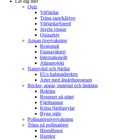
Lär dig mer
Quiz
Vitfjärilar
Träna raps/kål/rov
VitfjärilarSpeed
Juvela vingar
Quizarkiv
Annan övervakning
Regionalt
Faunaväkteri
Internationellt
Atlasprojekt
Naturvård och fjärilar
EUs habitatdirektiv
Arter med åtgärdsprogram
Böcker, appar, material och länktips
Boktips
Resurser på nätet
Fjärilsappar
Köpa fjärilsprylar
Bygg själv
Pollinatörsövervakning
Träna på pollinatörer
Blomflugor
Humlor