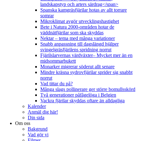
landskapstyp och arters särdrag</span>
Spanska kamgräsfjärilar hotas av allt torrare
somrar
Mikroklimat avgör utvecklingshastighet
Bete i Natura 2000-områden hotar de
väddnätfjärilar som ska skyddas
Nektar – tema med många variationer
Snabb anpassning till dagslängd hjälper
svingelgräsfjärilens spridning norrut
Fjärilslarvernas värdväxter– Mycket mer än en
midsommarbukett
Monarker migrerar söderut allt senare
Mindre kräsna sydrovfjärilar sprider sig snabbt
norrut
Vad tittar du på?
Många slags pollinerare ger större bomullsskörd
Två generationer påfågelöga i Belgien
Vackra fjärilar skyddas oftare än alldagliga
Kalender
Anmäl dig här!
Din sida
Om oss
Bakgrund
Vad gör vi
Filmer