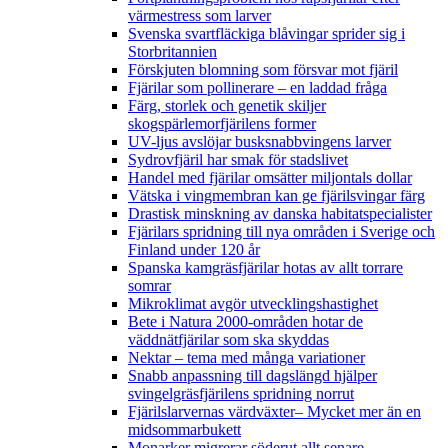
värmestress som larver
Svenska svartfläckiga blåvingar sprider sig i
Storbritannien
Förskjuten blomning som försvar mot fjäril
Fjärilar som pollinerare – en laddad fråga
Färg, storlek och genetik skiljer
skogspärlemorfjärilens former
UV-ljus avslöjar busksnabbvingens larver
Sydrovfjäril har smak för stadslivet
Handel med fjärilar omsätter miljontals dollar
Vätska i vingmembran kan ge fjärilsvingar färg
Drastisk minskning av danska habitatspecialister
Fjärilars spridning till nya områden i Sverige och
Finland under 120 år
Spanska kamgräsfjärilar hotas av allt torrare
somrar
Mikroklimat avgör utvecklingshastighet
Bete i Natura 2000-områden hotar de
väddnätfjärilar som ska skyddas
Nektar – tema med många variationer
Snabb anpassning till dagslängd hjälper
svingelgräsfjärilens spridning norrut
Fjärilslarvernas värdväxter– Mycket mer än en
midsommarbukett
Monarker migrerar söderut allt senare