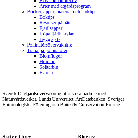
EUs habitatdirektiv
Arter med åtgärdsprogram
Böcker, appar, material och länktips
Boktips
Resurser på nätet
Fjärilsappar
Köpa fjärilsprylar
Bygg själv
Pollinatörsövervakning
Träna på pollinatörer
Blomflugor
Humlor
Solitärbin
Fjärilar
Svensk Dagfjärilsövervakning utförs i samarbete med
Naturvårdsverket, Lunds Universitet, ArtDatabanken, Sveriges
Entomologiska Förening och Butterfly Conservation Europe.
Skriv ett brev
Ring oss