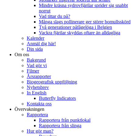
Mindre kräsna sydrovfjärilar sprider sig snabbt
norrut
Vad tittar du på?
Många slags pollinerare ger större bomullsskörd
Två generationer påfågelöga i Belgien
Vackra fjärilar skyddas oftare än alldagliga
Kalender
Anmäl dig här!
Din sida
Om oss
Bakgrund
Vad gör vi
Filmer
Årsrapporter
Biogeografisk uppföljning
Nyhetsbrev
In English
Butterfly Indicators
Kontakta oss
Övervakningen
Rapportera
Rapportera från punktlokal
Rapportera från slinga
Hur gör man?