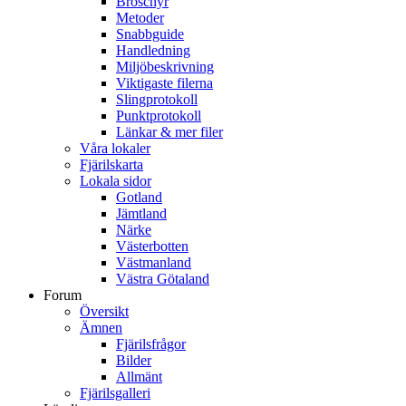
Broschyr
Metoder
Snabbguide
Handledning
Miljöbeskrivning
Viktigaste filerna
Slingprotokoll
Punktprotokoll
Länkar & mer filer
Våra lokaler
Fjärilskarta
Lokala sidor
Gotland
Jämtland
Närke
Västerbotten
Västmanland
Västra Götaland
Forum
Översikt
Ämnen
Fjärilsfrågor
Bilder
Allmänt
Fjärilsgalleri