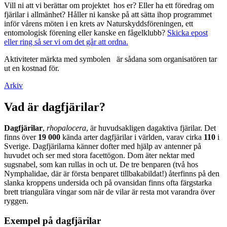
Vill ni att vi berättar om projektet hos er? Eller ha ett föredrag om
fjärilar i allmänhet? Håller ni kanske på att sätta ihop programmet
inför vårens möten i en krets av Naturskyddsföreningen, ett
entomologisk förening eller kanske en fågelklubb?
Skicka epost
eller ring så ser vi om det går att ordna.
Aktiviteter märkta med symbolen
är sådana som organisatören tar
ut en kostnad för.
Arkiv
Vad är dagfjärilar?
Dagfjärilar
,
rhopalocera
, är huvudsakligen dagaktiva fjärilar. Det
finns över
19 000
kända arter dagfjärilar i världen, varav cirka
110
i
Sverige. Dagfjärilarna känner dofter med hjälp av antenner på
huvudet och ser med stora facettögon. Dom äter nektar med
sugsnabel, som kan rullas in och ut. De tre benparen (två hos
Nymphalidae, där är första benparet tillbakabildat!) återfinns på den
slanka kroppens undersida och på ovansidan finns ofta färgstarka
brett triangulära vingar som när de vilar är resta mot varandra över
ryggen.
Exempel på dagfjärilar