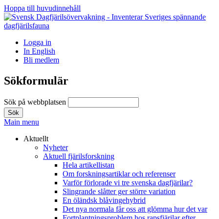
Hoppa till huvudinnehåll
Logga in
In English
Bli medlem
Sökformulär
Sök på webbplatsen
Main menu
Aktuellt
Nyheter
Aktuell fjärilsforskning
Hela artikellistan
Om forskningsartiklar och referenser
Varför förlorade vi tre svenska dagfjärilar?
Slingrande slåtter ger större variation
En öländsk blåvingehybrid
Det nya normala får oss att glömma hur det var
Fortplantningsproblem hos rapsfjärilar efter