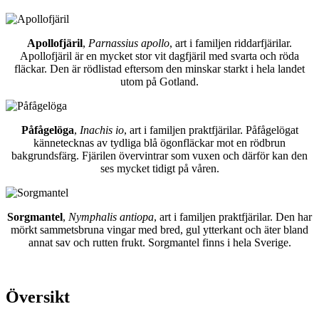
Apollofjäril
,
Parnassius apollo
, art i familjen riddarfjärilar.
Apollofjäril är en mycket stor vit dagfjäril med svarta och röda
fläckar. Den är rödlistad eftersom den minskar starkt i hela landet
utom på Gotland.
Påfågelöga
,
Inachis io
, art i familjen praktfjärilar. Påfågelögat
kännetecknas av tydliga blå ögonfläckar mot en rödbrun
bakgrundsfärg. Fjärilen övervintrar som vuxen och därför kan den
ses mycket tidigt på våren.
Sorgmantel
,
Nymphalis antiopa
, art i familjen praktfjärilar. Den har
mörkt sammetsbruna vingar med bred, gul ytterkant och äter bland
annat sav och rutten frukt. Sorgmantel finns i hela Sverige.
Översikt