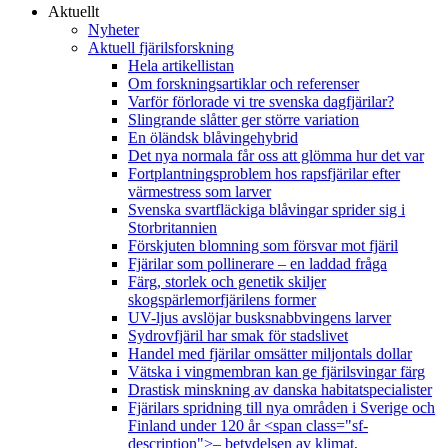
Aktuellt
Nyheter
Aktuell fjärilsforskning
Hela artikellistan
Om forskningsartiklar och referenser
Varför förlorade vi tre svenska dagfjärilar?
Slingrande slåtter ger större variation
En öländsk blåvingehybrid
Det nya normala får oss att glömma hur det var
Fortplantningsproblem hos rapsfjärilar efter
värmestress som larver
Svenska svartfläckiga blåvingar sprider sig i
Storbritannien
Förskjuten blomning som försvar mot fjäril
Fjärilar som pollinerare – en laddad fråga
Färg, storlek och genetik skiljer
skogspärlemorfjärilens former
UV-ljus avslöjar busksnabbvingens larver
Sydrovfjäril har smak för stadslivet
Handel med fjärilar omsätter miljontals dollar
Vätska i vingmembran kan ge fjärilsvingar färg
Drastisk minskning av danska habitatspecialister
Fjärilars spridning till nya områden i Sverige och
Finland under 120 år <span class="sf-
description">– betydelsen av klimat,