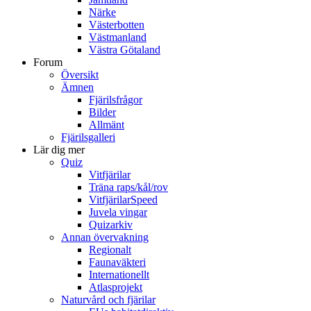
Närke
Västerbotten
Västmanland
Västra Götaland
Forum
Översikt
Ämnen
Fjärilsfrågor
Bilder
Allmänt
Fjärilsgalleri
Lär dig mer
Quiz
Vitfjärilar
Träna raps/kål/rov
VitfjärilarSpeed
Juvela vingar
Quizarkiv
Annan övervakning
Regionalt
Faunaväkteri
Internationellt
Atlasprojekt
Naturvård och fjärilar