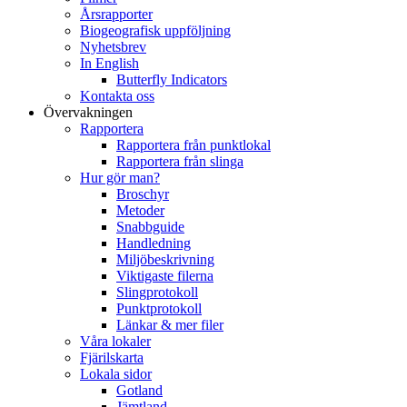
Årsrapporter
Biogeografisk uppföljning
Nyhetsbrev
In English
Butterfly Indicators
Kontakta oss
Övervakningen
Rapportera
Rapportera från punktlokal
Rapportera från slinga
Hur gör man?
Broschyr
Metoder
Snabbguide
Handledning
Miljöbeskrivning
Viktigaste filerna
Slingprotokoll
Punktprotokoll
Länkar & mer filer
Våra lokaler
Fjärilskarta
Lokala sidor
Gotland
Jämtland