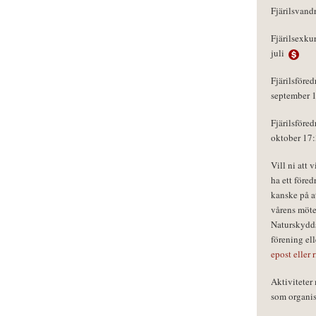
Fjärilsvand
Fjärilsexku
juli
Fjärilsföred
september 
Fjärilsföred
oktober 17
Vill ni att 
ha ett föred
kanske på a
vårens möte
Naturskydds
förening el
epost eller 
Aktivitete
som organisa