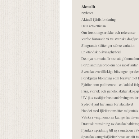
Aktuellt
Nyheter
Aktuell fjärilsforskning
Hela artikellistan
Om forskningsartiklar och referenser
Varför förlorade vi tre svenska dagfjäri
Slingrande slåtter ger större variation
En öländsk blåvingehybrid
Det nya normala får oss att glömma hur
Fortplantningsproblem hos rapsfjärilar 
Svenska svartfläckiga blåvingar sprider 
Förskjuten blomning som försvar mot fj
Fjärilar som pollinerare – en laddad frå
Färg, storlek och genetik skiljer skogs
UV-ljus avslöjar busksnabbvingens lar
Sydrovfjäril har smak för stadslivet
Handel med fjärilar omsätter miljontals 
Vätska i vingmembran kan ge fjärilsvin
Drastisk minskning av danska habitatsp
Fjärilars spridning till nya områden i
Spanska kamgräsfjärilar hotas av allt t