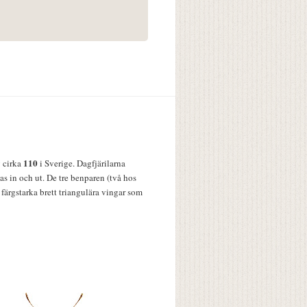
110
v cirka
i Sverige. Dagfjärilarna
s in och ut. De tre benparen (två hos
färgstarka brett triangulära vingar som