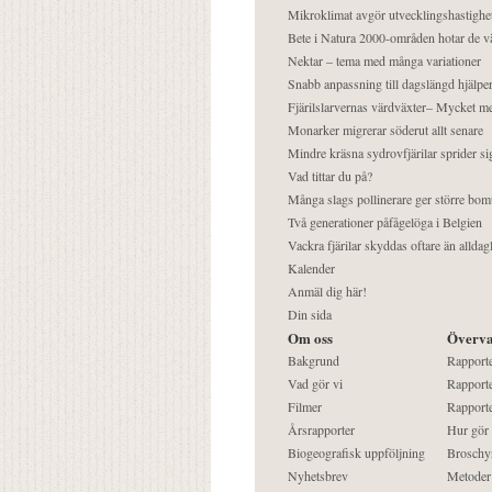
Mikroklimat avgör utvecklingshastighe
Bete i Natura 2000-områden hotar de v
Nektar – tema med många variationer
Snabb anpassning till dagslängd hjälper
Fjärilslarvernas värdväxter– Mycket 
Monarker migrerar söderut allt senare
Mindre kräsna sydrovfjärilar sprider si
Vad tittar du på?
Många slags pollinerare ger större bom
Två generationer påfågelöga i Belgien
Vackra fjärilar skyddas oftare än alldag
Kalender
Anmäl dig här!
Din sida
Om oss
Överva
Bakgrund
Rapport
Vad gör vi
Rapporte
Filmer
Rapporte
Årsrapporter
Hur gör
Biogeografisk uppföljning
Broschy
Nyhetsbrev
Metoder