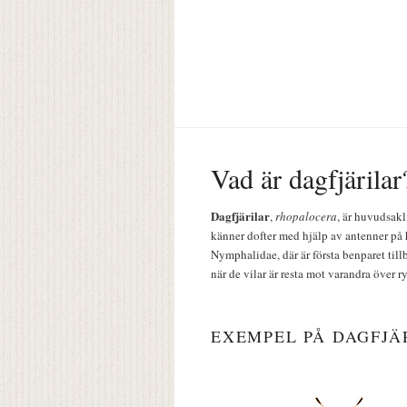
Vad är dagfjärilar
Dagfjärilar
,
rhopalocera
, är huvudsakl
känner dofter med hjälp av antenner på 
Nymphalidae, där är första benparet till
när de vilar är resta mot varandra över r
EXEMPEL PÅ DAGFJÄ