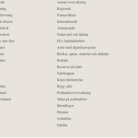
ide
Annan övervakning
ning
Regionalt
krivning
Faunaväkteri
e filerna
Internationellt
tokoll
Atlasprojekt
tokoll
Naturvård och fjärilar
 mer filer
EUs habitatdirektiv
aler
Arter med åtgärdsprogram
rta
Böcker, appar, material och länktips
idor
Boktips
Resurser på nätet
d
Fjärilsappar
Köpa fjärilsprylar
tten
Bygg själv
land
Pollinatörsövervakning
ötaland
Träna på pollinatörer
Blomflugor
Humlor
Solitärbin
Fjärilar