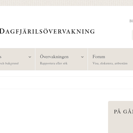
B
Sök
s
Övervakningen
Forum
och bakgrund
Rapportera eller sök
Visa, diskutera, artbestäm
PÅ G