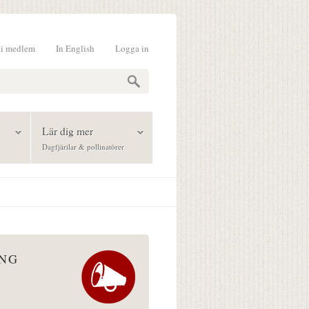
li medlem
In English
Logga in
formulär
Lär dig mer
Dagfjärilar & pollinatörer
ÅNG