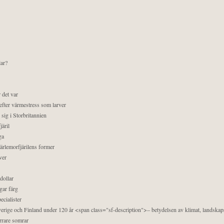
lar?
 det var
efter värmestress som larver
sig i Storbritannien
äril
ga
pärlemorfjärilens former
ver
dollar
gar färg
ecialister
 Sverige och Finland under 120 år <span class="sf-description">– betydelsen av klimat, landska
orrare somrar