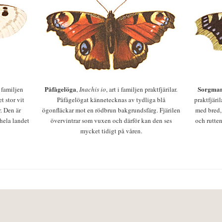
Påfågelöga
Sorgman
 i familjen
,
Inachis io
, art i familjen praktfjärilar.
t stor vit
Påfågelögat kännetecknas av tydliga blå
praktfjäri
r. Den är
ögonfläckar mot en rödbrun bakgrundsfärg. Fjärilen
med bred,
 hela landet
övervintrar som vuxen och därför kan den ses
och rutten
mycket tidigt på våren.