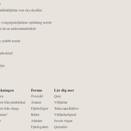
t
äddnätfjärilar som ska skyddas
 svingelgräsfjärilens spridning norrut
mer än en midsommarbukett
g snabbt norrut
ullsskörd
liga
kningen
Forum
Lär dig mer
era
Översikt
Quiz
ra från punktlokal
Ämnen
Vitfjärilar
ra från slinga
Fjärilsfrågor
Träna raps/kål/rov
 man?
Bilder
VitfjärilarSpeed
r
Allmänt
Juvela vingar
Fjärilsgalleri
Quizarkiv