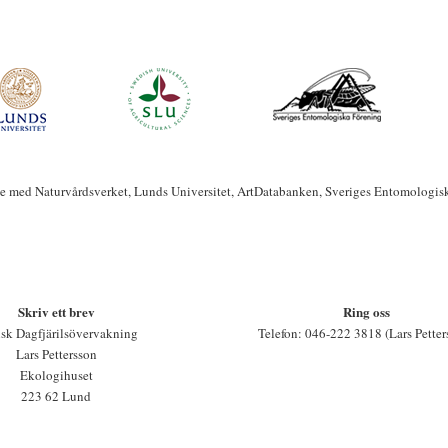
te med Naturvårdsverket, Lunds Universitet, ArtDatabanken, Sveriges Entomologis
Skriv ett brev
Ring oss
sk Dagfjärilsövervakning
Telefon: 046-222 3818 (Lars Petter
Lars Pettersson
Ekologihuset
223 62 Lund