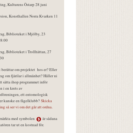
ring, Kulturens Östarp 28 juni
rsion, Konsthallen Norra Kvarken 11
rag, Biblioteket i Mjölby, 23
18:00
rag, Biblioteket i Trollhättan, 27
:30
vi berättar om projektet hos er? Eller
rag om fjärilar i allmänhet? Håller ni
tt sätta ihop programmet inför
n i en krets av
föreningen, ett entomologisk
ler kanske en fågelklubb?
Skicka
ring så ser vi om det går att ordna.
r märkta med symbolen
är sådana
tören tar ut en kostnad för.