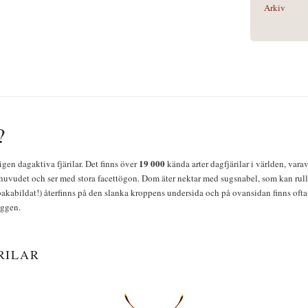
Arkiv
?
19 000
igen dagaktiva fjärilar. Det finns över
kända arter dagfjärilar i världen, vara
huvudet och ser med stora facettögon. Dom äter nektar med sugsnabel, som kan rulla
bakabildat!) återfinns på den slanka kroppens undersida och på ovansidan finns ofta 
yggen.
RILAR