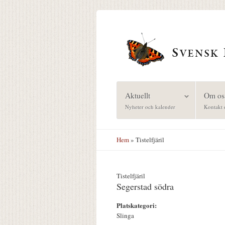
Hoppa till huvudinnehåll
Aktuellt
Om os
Nyheter och kalender
Kontakt 
Hem
» Tistelfjäril
Tistelfjäril
Segerstad södra
Platskategori:
Slinga