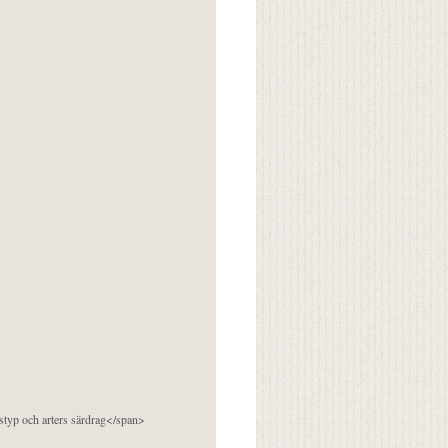
pstyp och arters särdrag</span>