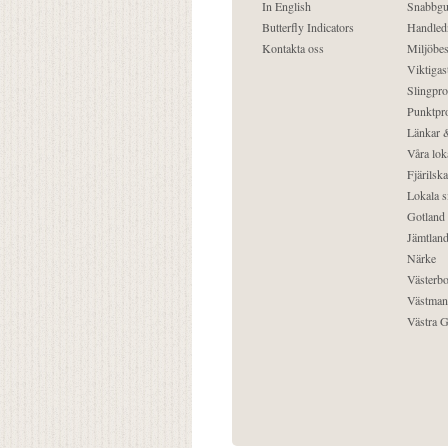
In English
Snabbgu
Butterfly Indicators
Handled
Kontakta oss
Miljöbes
Viktigast
Slingpro
Punktpro
Länkar &
Våra lok
Fjärilska
Lokala s
Gotland
Jämtlan
Närke
Västerbo
Västman
Västra G