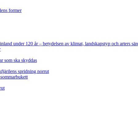
ilens former
 Finland under 120 år
– betydelsen av klimat, landskapstyp och arters sär
r
lar som ska skyddas
fjärilens spridning norrut
idsommarbukett
rut