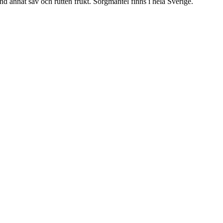
nd annat sav och rutten frukt. Sorgmantel finns i hela Sverige.