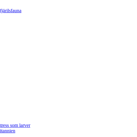
tress som larver
ritannien