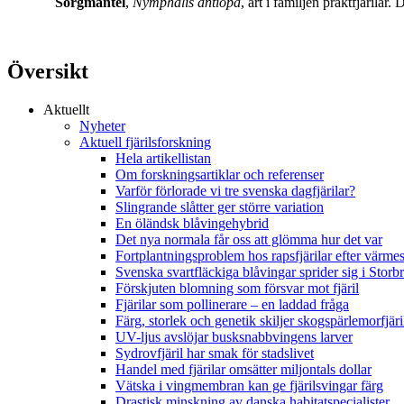
Sorgmantel
,
Nymphalis antiopa
, art i familjen praktfjärila
Översikt
Aktuellt
Nyheter
Aktuell fjärilsforskning
Hela artikellistan
Om forskningsartiklar och referenser
Varför förlorade vi tre svenska dagfjärilar?
Slingrande slåtter ger större variation
En öländsk blåvingehybrid
Det nya normala får oss att glömma hur det var
Fortplantningsproblem hos rapsfjärilar efter värmes
Svenska svartfläckiga blåvingar sprider sig i Storb
Förskjuten blomning som försvar mot fjäril
Fjärilar som pollinerare – en laddad fråga
Färg, storlek och genetik skiljer skogspärlemorfjär
UV-ljus avslöjar busksnabbvingens larver
Sydrovfjäril har smak för stadslivet
Handel med fjärilar omsätter miljontals dollar
Vätska i vingmembran kan ge fjärilsvingar färg
Drastisk minskning av danska habitatspecialister