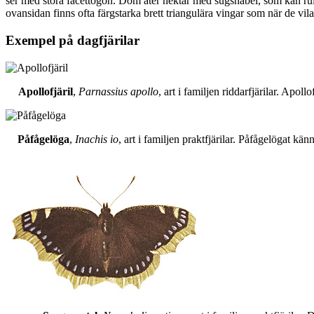
ser med stora facettögon. Dom äter nektar med sugsnabel, som kan rull
ovansidan finns ofta färgstarka brett triangulära vingar som när de vil
Exempel på dagfjärilar
Apollofjäril
,
Parnassius apollo
, art i familjen riddarfjärilar. Apol
Påfågelöga
,
Inachis io
, art i familjen praktfjärilar. Påfågelögat 