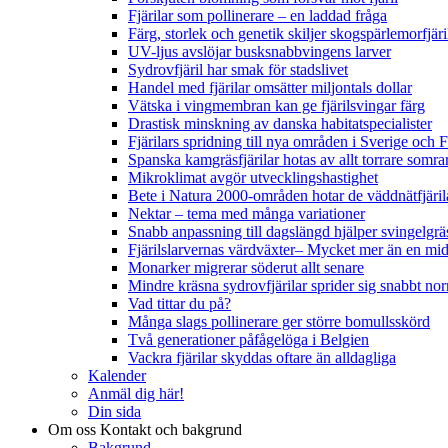
Fjärilar som pollinerare – en laddad fråga
Färg, storlek och genetik skiljer skogspärlemorfjär
UV-ljus avslöjar busksnabbvingens larver
Sydrovfjäril har smak för stadslivet
Handel med fjärilar omsätter miljontals dollar
Vätska i vingmembran kan ge fjärilsvingar färg
Drastisk minskning av danska habitatspecialister
Fjärilars spridning till nya områden i Sverige och
Spanska kamgräsfjärilar hotas av allt torrare somra
Mikroklimat avgör utvecklingshastighet
Bete i Natura 2000-områden hotar de väddnätfjäri
Nektar – tema med många variationer
Snabb anpassning till dagslängd hjälper svingelgräs
Fjärilslarvernas värdväxter– Mycket mer än en m
Monarker migrerar söderut allt senare
Mindre kräsna sydrovfjärilar sprider sig snabbt nor
Vad tittar du på?
Många slags pollinerare ger större bomullsskörd
Två generationer påfågelöga i Belgien
Vackra fjärilar skyddas oftare än alldagliga
Kalender
Anmäl dig här!
Din sida
Om oss
Kontakt och bakgrund
Bakgrund