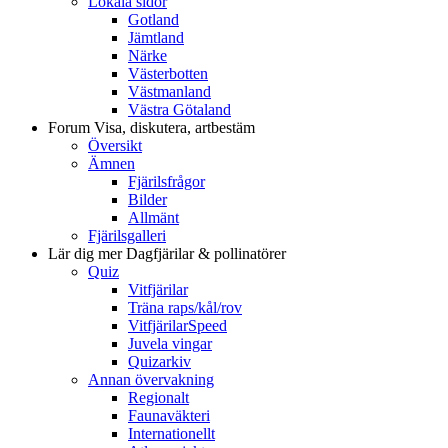
Lokala sidor
Gotland
Jämtland
Närke
Västerbotten
Västmanland
Västra Götaland
Forum
Visa, diskutera, artbestäm
Översikt
Ämnen
Fjärilsfrågor
Bilder
Allmänt
Fjärilsgalleri
Lär dig mer
Dagfjärilar & pollinatörer
Quiz
Vitfjärilar
Träna raps/kål/rov
VitfjärilarSpeed
Juvela vingar
Quizarkiv
Annan övervakning
Regionalt
Faunaväkteri
Internationellt