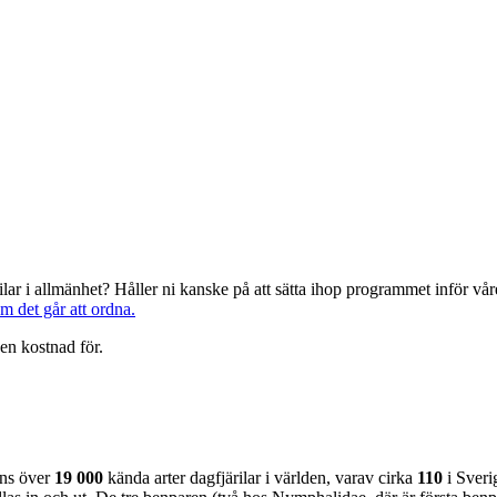
järilar i allmänhet? Håller ni kanske på att sätta ihop programmet inför 
om det går att ordna.
en kostnad för.
nns över
19 000
kända arter dagfjärilar i världen, varav cirka
110
i Sveri