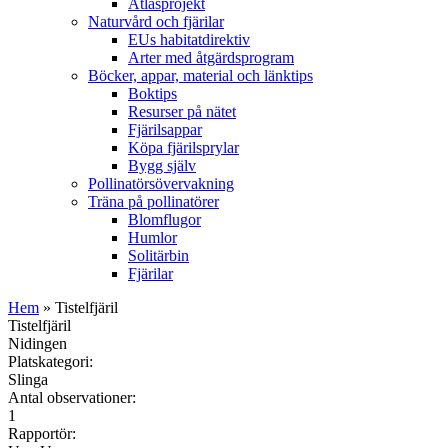
Atlasprojekt
Naturvård och fjärilar
EUs habitatdirektiv
Arter med åtgärdsprogram
Böcker, appar, material och länktips
Boktips
Resurser på nätet
Fjärilsappar
Köpa fjärilsprylar
Bygg själv
Pollinatörsövervakning
Träna på pollinatörer
Blomflugor
Humlor
Solitärbin
Fjärilar
Hem
» Tistelfjäril
Tistelfjäril
Nidingen
Platskategori:
Slinga
Antal observationer:
1
Rapportör: