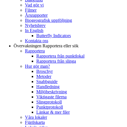
Vad gör vi
Filmer
Årsrapporter
Biogeografisk uppföljning
Nyhetsbrev
In English
Butterfly Indicators
Kontakta oss
Övervakningen
Rapportera eller sök
Rapportera
Rapportera från punktlokal
Rapportera från slinga
Hur gör man?
Broschyr
Metoder
Snabbguide
Handledning
Miljöbeskrivning
Viktigaste filerna
Slingprotokoll
Punktprotokoll
Länkar & mer filer
Våra lokaler
Fjärilskarta