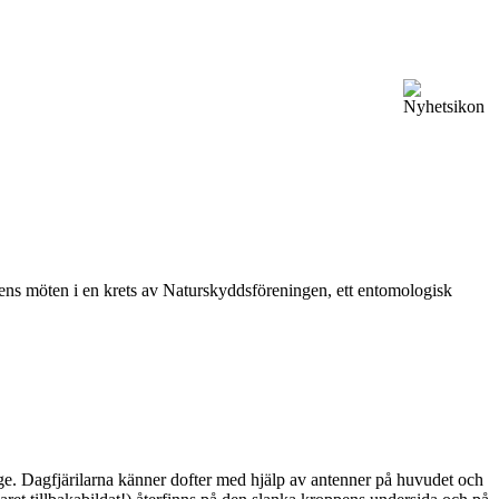
vårens möten i en krets av Naturskyddsföreningen, ett entomologisk
ge. Dagfjärilarna känner dofter med hjälp av antenner på huvudet och