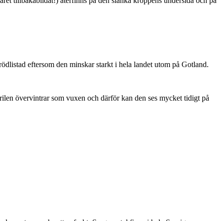
ret tillbakabildat!) återfinns på den slanka kroppens undersida och på
är rödlistad eftersom den minskar starkt i hela landet utom på Gotland.
ärilen övervintrar som vuxen och därför kan den ses mycket tidigt på