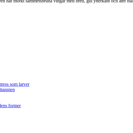
r. Den har mörkt sammetsbruna vingar med bred, gul ytterkant och äter bla
tress som larver
ritannien
ilens former