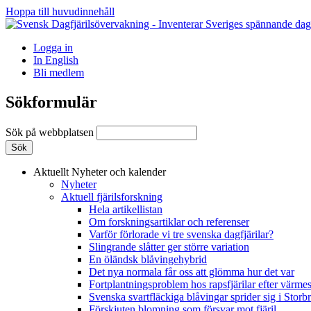
Hoppa till huvudinnehåll
Logga in
In English
Bli medlem
Sökformulär
Sök på webbplatsen
Aktuellt
Nyheter och kalender
Nyheter
Aktuell fjärilsforskning
Hela artikellistan
Om forskningsartiklar och referenser
Varför förlorade vi tre svenska dagfjärilar?
Slingrande slåtter ger större variation
En öländsk blåvingehybrid
Det nya normala får oss att glömma hur det var
Fortplantningsproblem hos rapsfjärilar efter värmes
Svenska svartfläckiga blåvingar sprider sig i Storb
Förskjuten blomning som försvar mot fjäril