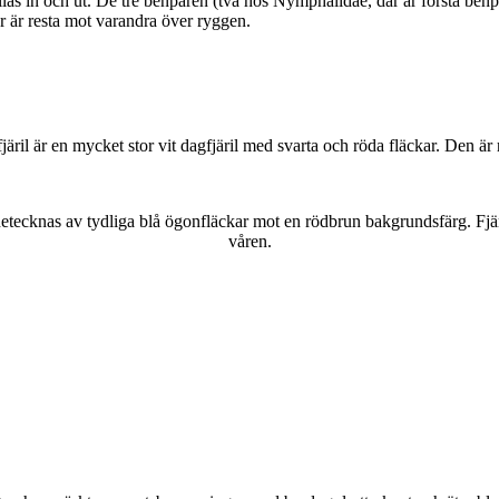
as in och ut. De tre benparen (två hos Nymphalidae, där är första benpa
ar är resta mot varandra över ryggen.
lofjäril är en mycket stor vit dagfjäril med svarta och röda fläckar. Den 
kännetecknas av tydliga blå ögonfläckar mot en rödbrun bakgrundsfärg. Fj
våren.