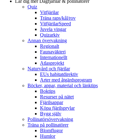
Lär dig mer
Dagfjärilar & pollinatörer
Quiz
Vitfjärilar
Träna raps/kål/rov
VitfjärilarSpeed
Juvela vingar
Quizarkiv
Annan övervakning
Regionalt
Faunaväkteri
Internationellt
Atlasprojekt
Naturvård och fjärilar
EUs habitatdirektiv
Arter med åtgärdsprogram
Böcker, appar, material och länktips
Boktips
Resurser på nätet
Fjärilsappar
Köpa fjärilsprylar
Bygg själv
Pollinatörsövervakning
Träna på pollinatörer
Blomflugor
Humlor