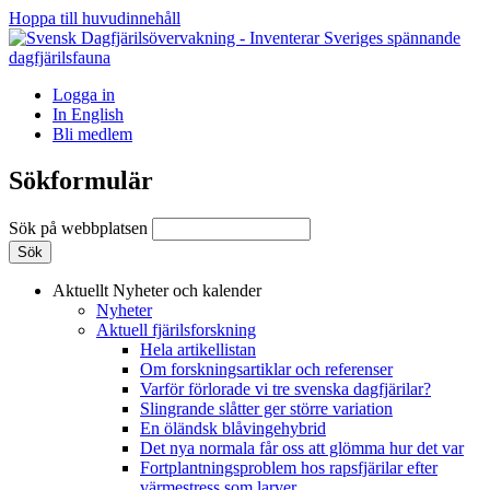
Hoppa till huvudinnehåll
Logga in
In English
Bli medlem
Sökformulär
Sök på webbplatsen
Aktuellt
Nyheter och kalender
Nyheter
Aktuell fjärilsforskning
Hela artikellistan
Om forskningsartiklar och referenser
Varför förlorade vi tre svenska dagfjärilar?
Slingrande slåtter ger större variation
En öländsk blåvingehybrid
Det nya normala får oss att glömma hur det var
Fortplantningsproblem hos rapsfjärilar efter
värmestress som larver