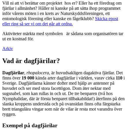
Vill ni att vi berättar om projektet hos er? Eller ha ett föredrag om
fjärilar i allmänhet? Håller ni kanske på att sätta ihop programmet
inför vårens möten i en krets av Naturskyddsföreningen, ett
entomologisk förening eller kanske en fågelklubb?
Skicka epost
eller ring så ser vi om det går att ordna.
Aktiviteter märkta med symbolen
är sådana som organisatören tar
ut en kostnad för.
Arkiv
Vad är dagfjärilar?
Dagfjärilar
,
rhopalocera
, är huvudsakligen dagaktiva fjärilar. Det
finns över
19 000
kända arter dagfjärilar i världen, varav cirka
110
i
Sverige. Dagfjärilarna känner dofter med hjälp av antenner på
huvudet och ser med stora facettögon. Dom äter nektar med
sugsnabel, som kan rullas in och ut. De tre benparen (två hos
Nymphalidae, där är första benparet tillbakabildat!) återfinns på den
slanka kroppens undersida och på ovansidan finns ofta färgstarka
brett triangulära vingar som när de vilar är resta mot varandra över
ryggen.
Exempel på dagfjärilar