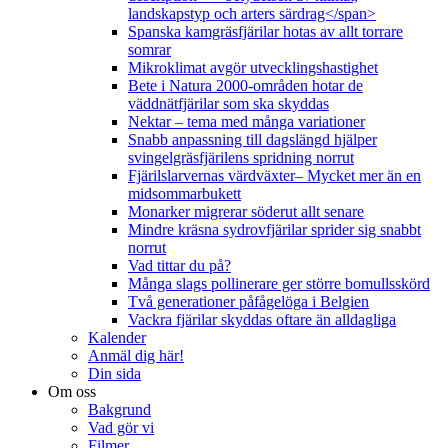
landskapstyp och arters särdrag</span>
Spanska kamgräsfjärilar hotas av allt torrare
somrar
Mikroklimat avgör utvecklingshastighet
Bete i Natura 2000-områden hotar de
väddnätfjärilar som ska skyddas
Nektar – tema med många variationer
Snabb anpassning till dagslängd hjälper
svingelgräsfjärilens spridning norrut
Fjärilslarvernas värdväxter– Mycket mer än en
midsommarbukett
Monarker migrerar söderut allt senare
Mindre kräsna sydrovfjärilar sprider sig snabbt
norrut
Vad tittar du på?
Många slags pollinerare ger större bomullsskörd
Två generationer påfågelöga i Belgien
Vackra fjärilar skyddas oftare än alldagliga
Kalender
Anmäl dig här!
Din sida
Om oss
Bakgrund
Vad gör vi
Filmer