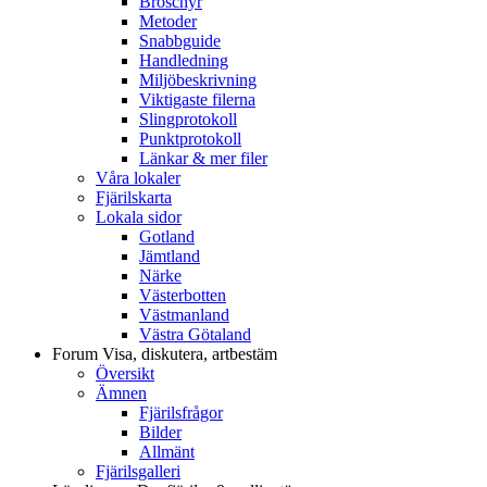
Broschyr
Metoder
Snabbguide
Handledning
Miljöbeskrivning
Viktigaste filerna
Slingprotokoll
Punktprotokoll
Länkar & mer filer
Våra lokaler
Fjärilskarta
Lokala sidor
Gotland
Jämtland
Närke
Västerbotten
Västmanland
Västra Götaland
Forum
Visa, diskutera, artbestäm
Översikt
Ämnen
Fjärilsfrågor
Bilder
Allmänt
Fjärilsgalleri