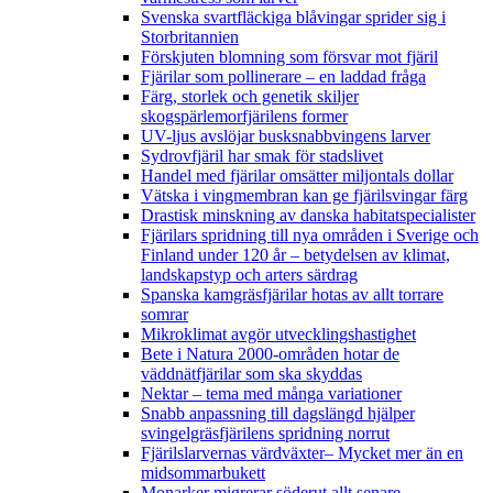
Svenska svartfläckiga blåvingar sprider sig i
Storbritannien
Förskjuten blomning som försvar mot fjäril
Fjärilar som pollinerare – en laddad fråga
Färg, storlek och genetik skiljer
skogspärlemorfjärilens former
UV-ljus avslöjar busksnabbvingens larver
Sydrovfjäril har smak för stadslivet
Handel med fjärilar omsätter miljontals dollar
Vätska i vingmembran kan ge fjärilsvingar färg
Drastisk minskning av danska habitatspecialister
Fjärilars spridning till nya områden i Sverige och
Finland under 120 år
– betydelsen av klimat,
landskapstyp och arters särdrag
Spanska kamgräsfjärilar hotas av allt torrare
somrar
Mikroklimat avgör utvecklingshastighet
Bete i Natura 2000-områden hotar de
väddnätfjärilar som ska skyddas
Nektar – tema med många variationer
Snabb anpassning till dagslängd hjälper
svingelgräsfjärilens spridning norrut
Fjärilslarvernas värdväxter– Mycket mer än en
midsommarbukett
Monarker migrerar söderut allt senare