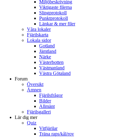
Miljöbeskrivning
Viktigaste filerna
Slingprotokoll
Punktprotokoll
Länkar & mer filer
Våra lokaler
Fjärilskarta
Lokala sidor
Gotland
Jämtland
Närke
Västerbotten
Västmanland
Västra Götaland
Forum
Översikt
Ämnen
Fjärilsfrågor
Bilder
Allmänt
Fjärilsgalleri
Lär dig mer
Quiz
Vitfjärilar
Träna raps/kål/rov