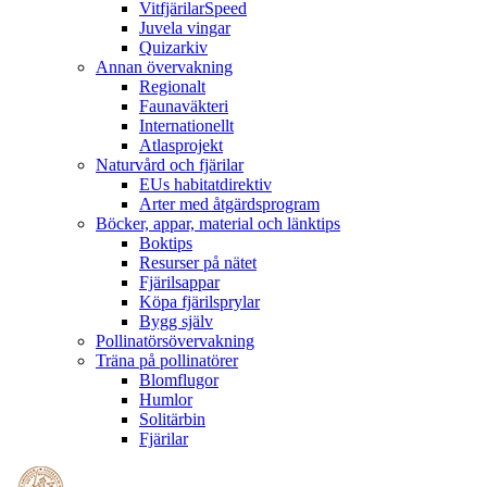
VitfjärilarSpeed
Juvela vingar
Quizarkiv
Annan övervakning
Regionalt
Faunaväkteri
Internationellt
Atlasprojekt
Naturvård och fjärilar
EUs habitatdirektiv
Arter med åtgärdsprogram
Böcker, appar, material och länktips
Boktips
Resurser på nätet
Fjärilsappar
Köpa fjärilsprylar
Bygg själv
Pollinatörsövervakning
Träna på pollinatörer
Blomflugor
Humlor
Solitärbin
Fjärilar