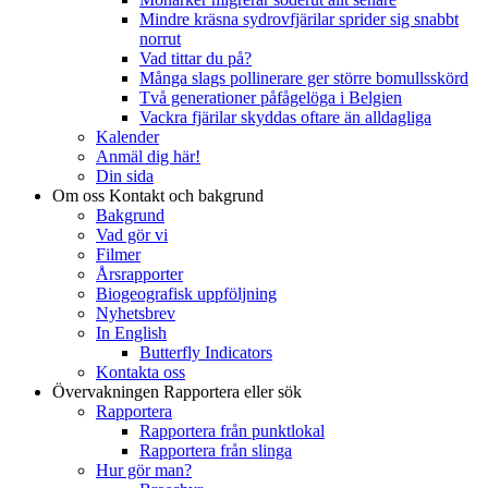
Mindre kräsna sydrovfjärilar sprider sig snabbt
norrut
Vad tittar du på?
Många slags pollinerare ger större bomullsskörd
Två generationer påfågelöga i Belgien
Vackra fjärilar skyddas oftare än alldagliga
Kalender
Anmäl dig här!
Din sida
Om oss
Kontakt och bakgrund
Bakgrund
Vad gör vi
Filmer
Årsrapporter
Biogeografisk uppföljning
Nyhetsbrev
In English
Butterfly Indicators
Kontakta oss
Övervakningen
Rapportera eller sök
Rapportera
Rapportera från punktlokal
Rapportera från slinga
Hur gör man?