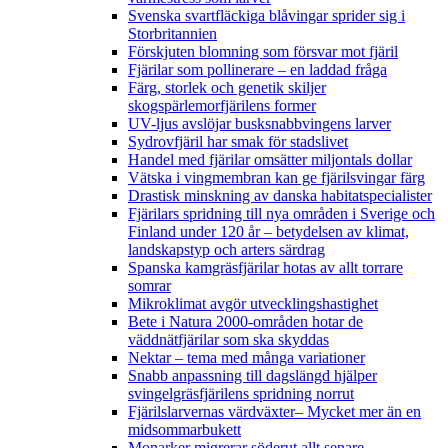
Svenska svartfläckiga blåvingar sprider sig i
Storbritannien
Förskjuten blomning som försvar mot fjäril
Fjärilar som pollinerare – en laddad fråga
Färg, storlek och genetik skiljer
skogspärlemorfjärilens former
UV-ljus avslöjar busksnabbvingens larver
Sydrovfjäril har smak för stadslivet
Handel med fjärilar omsätter miljontals dollar
Vätska i vingmembran kan ge fjärilsvingar färg
Drastisk minskning av danska habitatspecialister
Fjärilars spridning till nya områden i Sverige och
Finland under 120 år
– betydelsen av klimat,
landskapstyp och arters särdrag
Spanska kamgräsfjärilar hotas av allt torrare
somrar
Mikroklimat avgör utvecklingshastighet
Bete i Natura 2000-områden hotar de
väddnätfjärilar som ska skyddas
Nektar – tema med många variationer
Snabb anpassning till dagslängd hjälper
svingelgräsfjärilens spridning norrut
Fjärilslarvernas värdväxter– Mycket mer än en
midsommarbukett
Monarker migrerar söderut allt senare