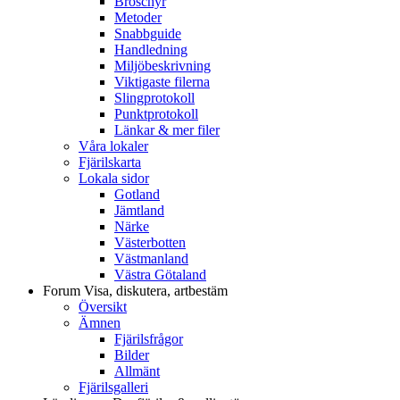
Broschyr
Metoder
Snabbguide
Handledning
Miljöbeskrivning
Viktigaste filerna
Slingprotokoll
Punktprotokoll
Länkar & mer filer
Våra lokaler
Fjärilskarta
Lokala sidor
Gotland
Jämtland
Närke
Västerbotten
Västmanland
Västra Götaland
Forum
Visa, diskutera, artbestäm
Översikt
Ämnen
Fjärilsfrågor
Bilder
Allmänt
Fjärilsgalleri