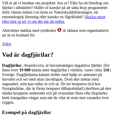
Vill ni att vi berättar om projektet hos er? Eller ha ett föredrag om
fjärilar i allmänhet? Håller ni kanske på att sätta ihop programmet
inför vårens möten i en krets av Naturskyddsföreningen, ett
entomologisk förening eller kanske en fågelklubb?
Skicka epost
eller ring så ser vi om det går att ordna.
Aktiviteter märkta med symbolen
är sådana som organisatören
tar ut en kostnad för.
Arkiv
Vad är dagfjärilar?
Dagfjärilar
,
rhopalocera
, är huvudsakligen dagaktiva fjärilar. Det
finns över
19 000
kända arter dagfjärilar i världen, varav cirka
110
i
Sverige. Dagfjärilarna känner dofter med hjälp av antenner på
huvudet och ser med stora facettögon. Dom äter nektar med
sugsnabel, som kan rullas in och ut. De tre benparen (två hos
Nymphalidae, där är första benparet tillbakabildat!) återfinns på den
slanka kroppens undersida och på ovansidan finns ofta färgstarka
brett triangulära vingar som när de vilar är resta mot varandra över
ryggen.
Exempel på dagfjärilar