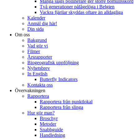
Många slags pollinerare ger större bomullsskörd
Två generationer påfågelöga i Belgien
Vackra fjärilar skyddas oftare än alldagliga
Kalender
Anmäl dig här!
Din sida
Om oss
Bakgrund
Vad gör vi
Filmer
Årsrapporter
Biogeografisk uppföljning
Nyhetsbrev
In English
Butterfly Indicators
Kontakta oss
Övervakningen
Rapportera
Rapportera från punktlokal
Rapportera från slinga
Hur gör man?
Broschyr
Metoder
Snabbguide
Handledning