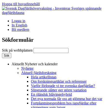
Hoppa till huvudinnehåll
Logga in
In English
Bli medlem
Sökformulär
Sök på webbplatsen
Aktuellt
Nyheter och kalender
Nyheter
Aktuell fjärilsforskning
Hela artikellistan
Om forskningsartiklar och referenser
Varför förlorade vi tre svenska dagfjärilar?
Slingrande slåtter ger större variation
En öländsk blåvingehybrid
Det nya normala får oss att glömma hur det var
Fortplantningsproblem hos rapsfjärilar efter
värmestress som larver