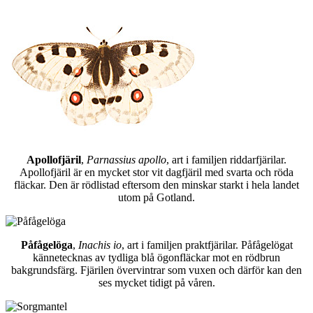
Apollofjäril
,
Parnassius apollo
, art i familjen riddarfjärilar.
Apollofjäril är en mycket stor vit dagfjäril med svarta och röda
fläckar. Den är rödlistad eftersom den minskar starkt i hela landet
utom på Gotland.
Påfågelöga
,
Inachis io
, art i familjen praktfjärilar. Påfågelögat
kännetecknas av tydliga blå ögonfläckar mot en rödbrun
bakgrundsfärg. Fjärilen övervintrar som vuxen och därför kan den
ses mycket tidigt på våren.