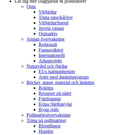
Lär dig mer
Dagfjärilar & pollinatörer
Quiz
Vitfjärilar
Träna raps/kål/rov
VitfjärilarSpeed
Juvela vingar
Quizarkiv
Annan övervakning
Regionalt
Faunaväkteri
Internationellt
Atlasprojekt
Naturvård och fjärilar
EUs habitatdirektiv
Arter med åtgärdsprogram
Böcker, appar, material och länktips
Boktips
Resurser på nätet
Fjärilsappar
Köpa fjärilsprylar
Bygg själv
Pollinatörsövervakning
Träna på pollinatörer
Blomflugor
Humlor