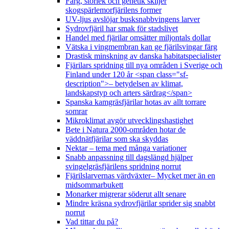
Färg, storlek och genetik skiljer
skogspärlemorfjärilens former
UV-ljus avslöjar busksnabbvingens larver
Sydrovfjäril har smak för stadslivet
Handel med fjärilar omsätter miljontals dollar
Vätska i vingmembran kan ge fjärilsvingar färg
Drastisk minskning av danska habitatspecialister
Fjärilars spridning till nya områden i Sverige och
Finland under 120 år <span class="sf-
description">– betydelsen av klimat,
landskapstyp och arters särdrag</span>
Spanska kamgräsfjärilar hotas av allt torrare
somrar
Mikroklimat avgör utvecklingshastighet
Bete i Natura 2000-områden hotar de
väddnätfjärilar som ska skyddas
Nektar – tema med många variationer
Snabb anpassning till dagslängd hjälper
svingelgräsfjärilens spridning norrut
Fjärilslarvernas värdväxter– Mycket mer än en
midsommarbukett
Monarker migrerar söderut allt senare
Mindre kräsna sydrovfjärilar sprider sig snabbt
norrut
Vad tittar du på?