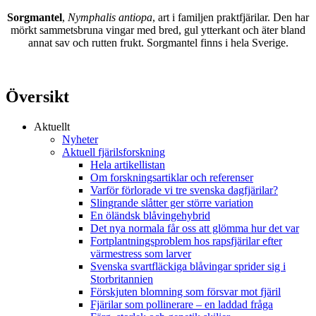
Sorgmantel
,
Nymphalis antiopa
, art i familjen praktfjärilar. Den har
mörkt sammetsbruna vingar med bred, gul ytterkant och äter bland
annat sav och rutten frukt. Sorgmantel finns i hela Sverige.
Översikt
Aktuellt
Nyheter
Aktuell fjärilsforskning
Hela artikellistan
Om forskningsartiklar och referenser
Varför förlorade vi tre svenska dagfjärilar?
Slingrande slåtter ger större variation
En öländsk blåvingehybrid
Det nya normala får oss att glömma hur det var
Fortplantningsproblem hos rapsfjärilar efter
värmestress som larver
Svenska svartfläckiga blåvingar sprider sig i
Storbritannien
Förskjuten blomning som försvar mot fjäril
Fjärilar som pollinerare – en laddad fråga