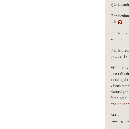
Fjärilsvand
Fjärilsexku
juli
Fjärilsföred
september 
Fjärilsföred
oktober 17
Vill ni att 
ha ett föred
kanske på a
vårens möte
Naturskydds
förening el
epost eller 
Aktivitete
som organisa