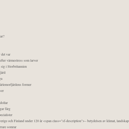
lar?
 det var
efter värmestress som larver
sig i Storbritannien
äril
ga
pärlemorfjärilens former
ver
dollar
gar färg
ecialister
 Sverige och Finland under 120 år <span class="sf-description">– betydelsen av klimat, landska
orrare somrar