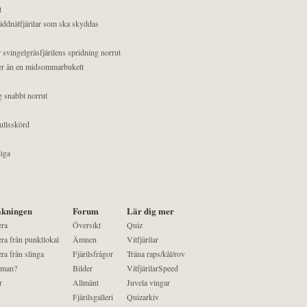
t
äddnätfjärilar som ska skyddas
 svingelgräsfjärilens spridning norrut
mer än en midsommarbukett
g snabbt norrut
ullsskörd
liga
kningen
Forum
Lär dig mer
era
Översikt
Quiz
ra från punktlokal
Ämnen
Vitfjärilar
ra från slinga
Fjärilsfrågor
Träna raps/kål/rov
 man?
Bilder
VitfjärilarSpeed
r
Allmänt
Juvela vingar
Fjärilsgalleri
Quizarkiv