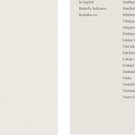
In English
Snabbgu
Butterfly Indicators
Handled
Kontakta oss
Miljöbes
Viktigast
Slingpro
Punktpro
Länkar &
Våra lok
Fjärilska
Lokala s
Gotland
Jämtlan
Närke
Västerbo
Västman
Västra G