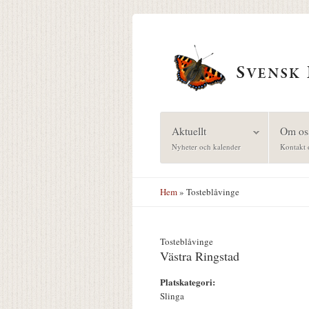
Hoppa till huvudinnehåll
Aktuellt
Om os
Nyheter och kalender
Kontakt 
Hem
» Tosteblåvinge
Tosteblåvinge
Västra Ringstad
Platskategori:
Slinga