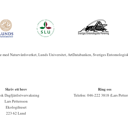
te med Naturvårdsverket, Lunds Universitet, ArtDatabanken, Sveriges Entomologis
Skriv ett brev
Ring oss
sk Dagfjärilsövervakning
Telefon: 046-222 3818 (Lars Petter
Lars Pettersson
Ekologihuset
223 62 Lund