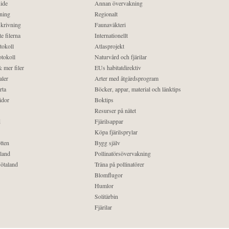
ide
Annan övervakning
ning
Regionalt
krivning
Faunaväkteri
e filerna
Internationellt
tokoll
Atlasprojekt
tokoll
Naturvård och fjärilar
 mer filer
EUs habitatdirektiv
aler
Arter med åtgärdsprogram
rta
Böcker, appar, material och länktips
idor
Boktips
Resurser på nätet
d
Fjärilsappar
Köpa fjärilsprylar
tten
Bygg själv
land
Pollinatörsövervakning
ötaland
Träna på pollinatörer
Blomflugor
Humlor
Solitärbin
Fjärilar