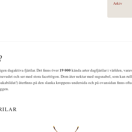
Arkiv
?
19 000
igen dagaktiva fjärilar. Det finns över
kända arter dagfjärilar i världen, vara
huvudet och ser med stora facettögon. Dom äter nektar med sugsnabel, som kan rulla
bakabildat!) återfinns på den slanka kroppens undersida och på ovansidan finns ofta 
yggen.
RILAR