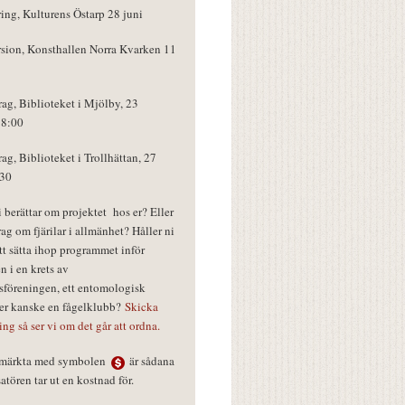
ring, Kulturens Östarp 28 juni
rsion, Konsthallen Norra Kvarken 11
rag, Biblioteket i Mjölby, 23
18:00
rag, Biblioteket i Trollhättan, 27
:30
vi berättar om projektet hos er? Eller
rag om fjärilar i allmänhet? Håller ni
tt sätta ihop programmet inför
n i en krets av
föreningen, ett entomologisk
ler kanske en fågelklubb?
Skicka
ring så ser vi om det går att ordna.
r märkta med symbolen
är sådana
tören tar ut en kostnad för.