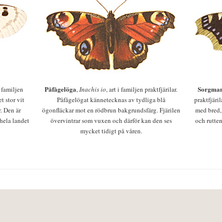
Påfågelöga
Sorgman
 i familjen
,
Inachis io
, art i familjen praktfjärilar.
t stor vit
Påfågelögat kännetecknas av tydliga blå
praktfjäri
r. Den är
ögonfläckar mot en rödbrun bakgrundsfärg. Fjärilen
med bred,
 hela landet
övervintrar som vuxen och därför kan den ses
och rutten
mycket tidigt på våren.