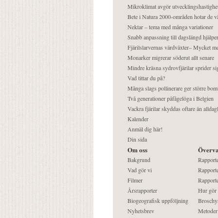
Mikroklimat avgör utvecklingshastighe
Bete i Natura 2000-områden hotar de v
Nektar – tema med många variationer
Snabb anpassning till dagslängd hjälper
Fjärilslarvernas värdväxter– Mycket 
Monarker migrerar söderut allt senare
Mindre kräsna sydrovfjärilar sprider si
Vad tittar du på?
Många slags pollinerare ger större bom
Två generationer påfågelöga i Belgien
Vackra fjärilar skyddas oftare än alldag
Kalender
Anmäl dig här!
Din sida
Om oss
Överva
Bakgrund
Rapport
Vad gör vi
Rapporte
Filmer
Rapporte
Årsrapporter
Hur gör
Biogeografisk uppföljning
Broschy
Nyhetsbrev
Metoder