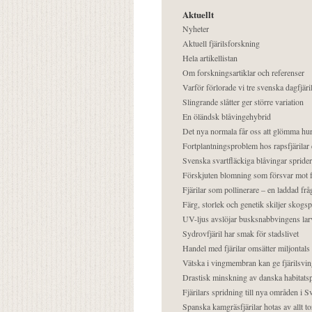
Aktuellt
Nyheter
Aktuell fjärilsforskning
Hela artikellistan
Om forskningsartiklar och referenser
Varför förlorade vi tre svenska dagfjäri
Slingrande slåtter ger större variation
En öländsk blåvingehybrid
Det nya normala får oss att glömma hur
Fortplantningsproblem hos rapsfjärilar 
Svenska svartfläckiga blåvingar sprider 
Förskjuten blomning som försvar mot fj
Fjärilar som pollinerare – en laddad frå
Färg, storlek och genetik skiljer skogs
UV-ljus avslöjar busksnabbvingens lar
Sydrovfjäril har smak för stadslivet
Handel med fjärilar omsätter miljontals 
Vätska i vingmembran kan ge fjärilsvin
Drastisk minskning av danska habitatsp
Fjärilars spridning till nya områden i
Spanska kamgräsfjärilar hotas av allt t