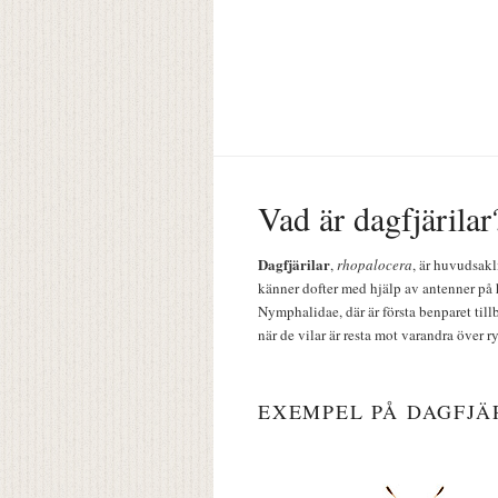
Vad är dagfjärilar
Dagfjärilar
,
rhopalocera
, är huvudsakl
känner dofter med hjälp av antenner på 
Nymphalidae, där är första benparet till
när de vilar är resta mot varandra över r
EXEMPEL PÅ DAGFJÄ