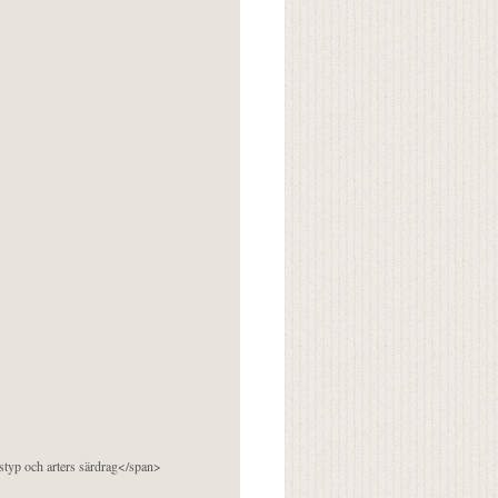
pstyp och arters särdrag</span>