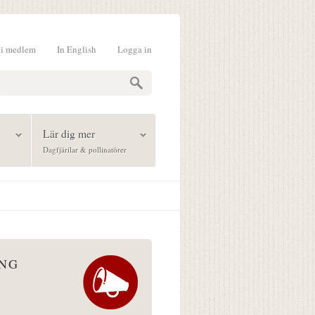
li medlem
In English
Logga in
formulär
Lär dig mer
Dagfjärilar & pollinatörer
ÅNG