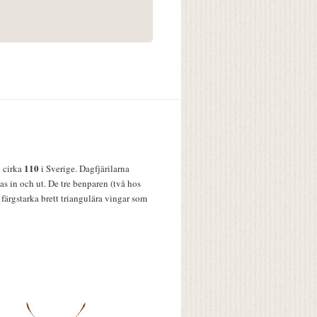
110
v cirka
i Sverige. Dagfjärilarna
s in och ut. De tre benparen (två hos
färgstarka brett triangulära vingar som