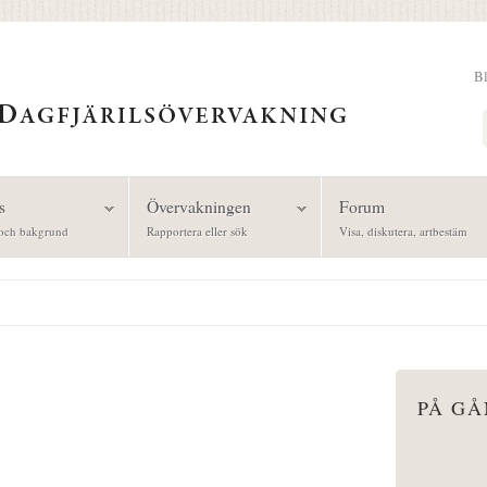
B
Sök
s
Övervakningen
Forum
och bakgrund
Rapportera eller sök
Visa, diskutera, artbestäm
PÅ G