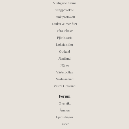
Viktigaste filerna
Slingprotokoll
Punktprotokoll
Länkar & mer filer
Våra lokaler
Fjärilskarta
Lokala sidor
Gotland
Jämtland
Närke
Västerbotten
Västmanland
Västra Götaland
Forum
Översikt
Ämnen
Fjärilsfrågor
Bilder