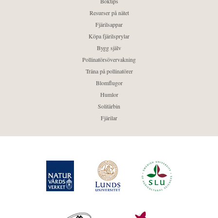
Boktips
Resurser på nätet
Fjärilsappar
Köpa fjärilsprylar
Bygg själv
Pollinatörsövervakning
Träna på pollinatörer
Blomflugor
Humlor
Solitärbin
Fjärilar