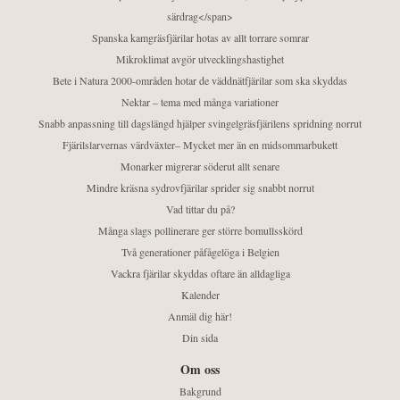
särdrag</span>
Spanska kamgräsfjärilar hotas av allt torrare somrar
Mikroklimat avgör utvecklingshastighet
Bete i Natura 2000-områden hotar de väddnätfjärilar som ska skyddas
Nektar – tema med många variationer
Snabb anpassning till dagslängd hjälper svingelgräsfjärilens spridning norrut
Fjärilslarvernas värdväxter– Mycket mer än en midsommarbukett
Monarker migrerar söderut allt senare
Mindre kräsna sydrovfjärilar sprider sig snabbt norrut
Vad tittar du på?
Många slags pollinerare ger större bomullsskörd
Två generationer påfågelöga i Belgien
Vackra fjärilar skyddas oftare än alldagliga
Kalender
Anmäl dig här!
Din sida
Om oss
Bakgrund