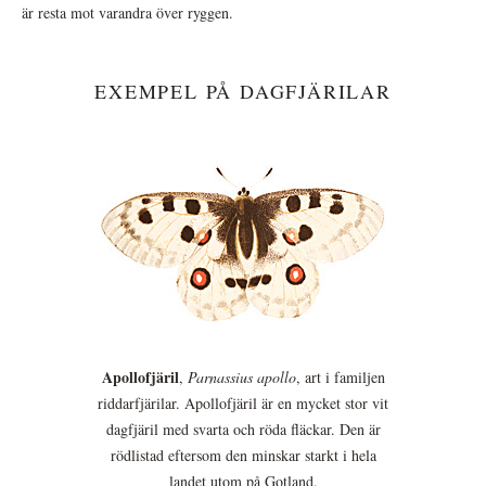
är resta mot varandra över ryggen.
EXEMPEL PÅ DAGFJÄRILAR
Apollofjäril
,
Parnassius apollo
, art i familjen
riddarfjärilar. Apollofjäril är en mycket stor vit
dagfjäril med svarta och röda fläckar. Den är
rödlistad eftersom den minskar starkt i hela
landet utom på Gotland.