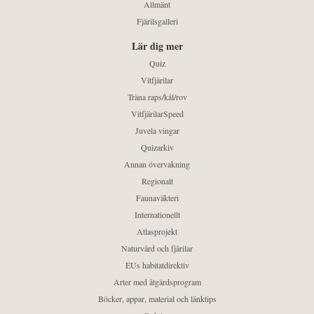
Allmänt
Fjärilsgalleri
Lär dig mer
Quiz
Vitfjärilar
Träna raps/kål/rov
VitfjärilarSpeed
Juvela vingar
Quizarkiv
Annan övervakning
Regionalt
Faunaväkteri
Internationellt
Atlasprojekt
Naturvård och fjärilar
EUs habitatdirektiv
Arter med åtgärdsprogram
Böcker, appar, material och länktips