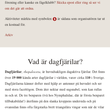
förening eller kanske en fågelklubb?
Skicka epost eller ring så ser vi
om det går att ordna.
Aktiviteter märkta med symbolen
är sådana som organisatören tar ut
en kostnad för.
Arkiv
Vad är dagfjärilar?
Dagfjärilar
,
rhopalocera
, är huvudsakligen dagaktiva fjärilar. Det finns
19 000
110
över
kända arter dagfjärilar i världen, varav cirka
i Sverige.
Dagfjärilarna känner dofter med hjälp av antenner på huvudet och ser
med stora facettögon. Dom äter nektar med sugsnabel, som kan rullas
in och ut. De tre benparen (två hos Nymphalidae, där är första benparet
tillbakabildat!) återfinns på den slanka kroppens undersida och på
ovansidan finns ofta färgstarka brett triangulära vingar som när de vilar