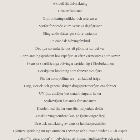
Aktuell fjärilsforskning
Hela artikellistan
Om forskningsartiklar och referenser
Varför förlorade vi tre svenska dagfjärilar?
Slingrande slåtter ger större variation
En öländsk blåvingehybrid
Det nya normala får oss att glömma hur det var
Fortplantningsproblem hos rapsfjärilar efter värmestress som larver
Svenska svartfläckiga blåvingar sprider sig i Storbritannien
Förskjuten blomning som försvar mot fjäril
Fjärilar som pollinerare – en laddad fråga
Färg, storlek och genetik skiljer skogspärlemorfjärilens former
UV-ljus avslöjar busksnabbvingens larver
Sydrovfjäril har smak för stadslivet
Handel med fjärilar omsätter miljontals dollar
Vätska i vingmembran kan ge fjärilsvingar färg
Drastisk minskning av danska habitatspecialister
Fjärilars spridning till nya områden i Sverige och Finland under 120 år <span
class="sf-description">– betydelsen av klimat, landskapstyp och arters