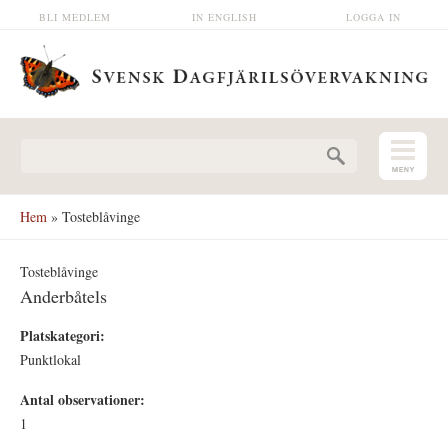
Hoppa till huvudinnehåll
BLI MEDLEM
IN ENGLISH
LOGGA IN
Sökformulär
Hem
» Tosteblåvinge
Tosteblåvinge
Anderbåtels
Platskategori:
Punktlokal
Antal observationer:
1