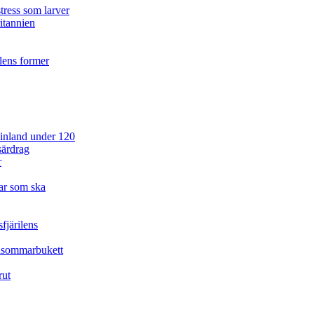
tress som larver
ritannien
ilens former
 Finland under 120
särdrag
r
ar som ska
fjärilens
idsommarbukett
rut