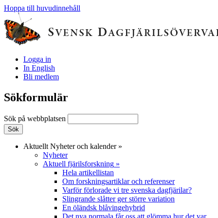
Hoppa till huvudinnehåll
Logga in
In English
Bli medlem
Sökformulär
Sök på webbplatsen
Aktuellt
Nyheter och kalender
»
Nyheter
Aktuell fjärilsforskning
»
Hela artikellistan
Om forskningsartiklar och referenser
Varför förlorade vi tre svenska dagfjärilar?
Slingrande slåtter ger större variation
En öländsk blåvingehybrid
Det nya normala får oss att glömma hur det var