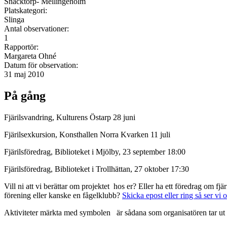
Snäcktorp- Mellingeholm
Platskategori:
Slinga
Antal observationer:
1
Rapportör:
Margareta Ohné
Datum för observation:
31 maj 2010
På gång
Fjärilsvandring, Kulturens Östarp 28 juni
Fjärilsexkursion, Konsthallen Norra Kvarken 11 juli
Fjärilsföredrag, Biblioteket i Mjölby, 23 september 18:00
Fjärilsföredrag, Biblioteket i Trollhättan, 27 oktober 17:30
Vill ni att vi berättar om projektet hos er? Eller ha ett föredrag om f
förening eller kanske en fågelklubb?
Skicka epost eller ring så ser vi 
Aktiviteter märkta med symbolen
är sådana som organisatören tar ut 