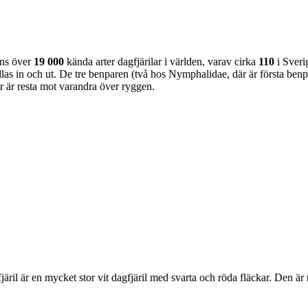
nns över
19 000
kända arter dagfjärilar i världen, varav cirka
110
i Sveri
as in och ut. De tre benparen (två hos Nymphalidae, där är första benpa
ar är resta mot varandra över ryggen.
lofjäril är en mycket stor vit dagfjäril med svarta och röda fläckar. Den 