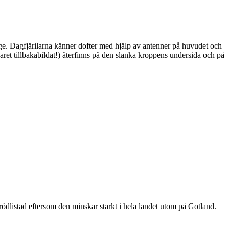
ge. Dagfjärilarna känner dofter med hjälp av antenner på huvudet och
ret tillbakabildat!) återfinns på den slanka kroppens undersida och på
är rödlistad eftersom den minskar starkt i hela landet utom på Gotland.