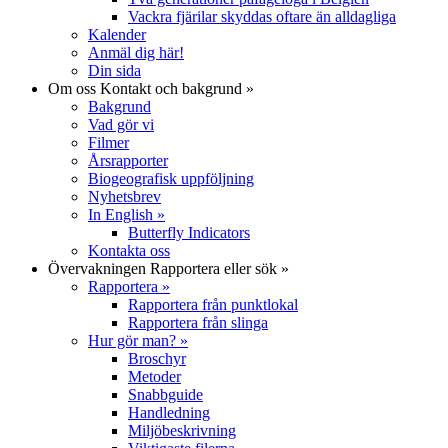
Vackra fjärilar skyddas oftare än alldagliga
Kalender
Anmäl dig här!
Din sida
Om oss
Kontakt och bakgrund
»
Bakgrund
Vad gör vi
Filmer
Årsrapporter
Biogeografisk uppföljning
Nyhetsbrev
In English
»
Butterfly Indicators
Kontakta oss
Övervakningen
Rapportera eller sök
»
Rapportera
»
Rapportera från punktlokal
Rapportera från slinga
Hur gör man?
»
Broschyr
Metoder
Snabbguide
Handledning
Miljöbeskrivning