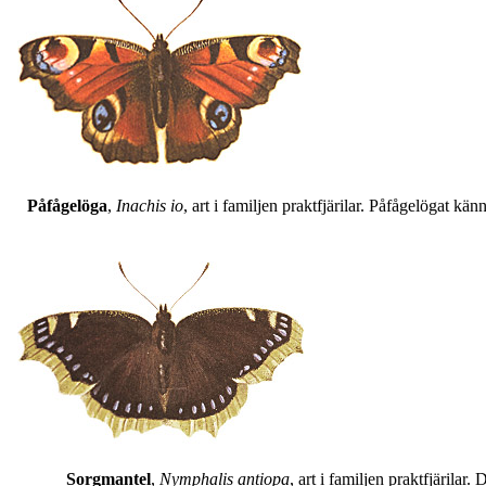
Påfågelöga
,
Inachis io
, art i familjen praktfjärilar. Påfågelögat 
Sorgmantel
,
Nymphalis antiopa
, art i familjen praktfjärila