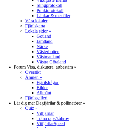
Viktigaste filerna
Slingprotokoll
Punktprotokoll
Länkar & mer filer
Våra lokaler
Fjärilskarta
Lokala sidor
»
Gotland
Jämtland
Närke
Västerbotten
Västmanland
Västra Götaland
Forum
Visa, diskutera, artbestäm
»
Översikt
Ämnen
»
Fjärilsfrågor
Bilder
Allmänt
Fjärilsgalleri
Lär dig mer
Dagfjärilar & pollinatörer
»
Quiz
»
Vitfjärilar
Träna raps/kål/rov
VitfjärilarSpeed