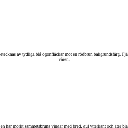
kännetecknas av tydliga blå ögonfläckar mot en rödbrun bakgrundsfärg. Fj
våren.
r. Den har mörkt sammetsbruna vingar med bred, gul ytterkant och äter bla