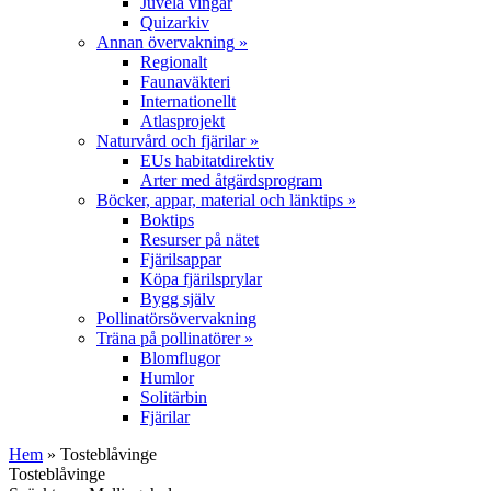
Juvela vingar
Quizarkiv
Annan övervakning
»
Regionalt
Faunaväkteri
Internationellt
Atlasprojekt
Naturvård och fjärilar
»
EUs habitatdirektiv
Arter med åtgärdsprogram
Böcker, appar, material och länktips
»
Boktips
Resurser på nätet
Fjärilsappar
Köpa fjärilsprylar
Bygg själv
Pollinatörsövervakning
Träna på pollinatörer
»
Blomflugor
Humlor
Solitärbin
Fjärilar
Hem
» Tosteblåvinge
Tosteblåvinge