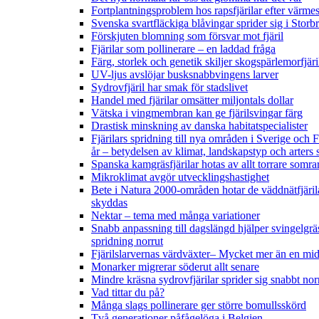
Fortplantningsproblem hos rapsfjärilar efter värmes
Svenska svartfläckiga blåvingar sprider sig i Storb
Förskjuten blomning som försvar mot fjäril
Fjärilar som pollinerare – en laddad fråga
Färg, storlek och genetik skiljer skogspärlemorfjär
UV-ljus avslöjar busksnabbvingens larver
Sydrovfjäril har smak för stadslivet
Handel med fjärilar omsätter miljontals dollar
Vätska i vingmembran kan ge fjärilsvingar färg
Drastisk minskning av danska habitatspecialister
Fjärilars spridning till nya områden i Sverige och
år
– betydelsen av klimat, landskapstyp och arters 
Spanska kamgräsfjärilar hotas av allt torrare somra
Mikroklimat avgör utvecklingshastighet
Bete i Natura 2000-områden hotar de väddnätfjäril
skyddas
Nektar – tema med många variationer
Snabb anpassning till dagslängd hjälper svingelgräs
spridning norrut
Fjärilslarvernas värdväxter– Mycket mer än en m
Monarker migrerar söderut allt senare
Mindre kräsna sydrovfjärilar sprider sig snabbt nor
Vad tittar du på?
Många slags pollinerare ger större bomullsskörd
Två generationer påfågelöga i Belgien