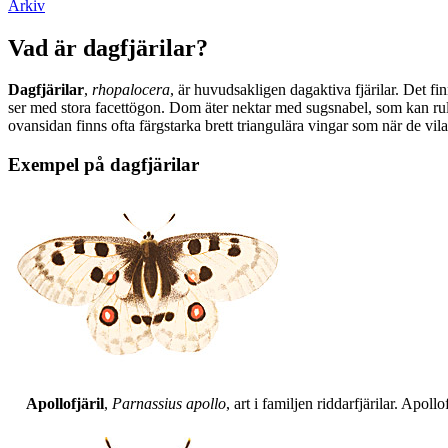
Arkiv
Vad är dagfjärilar?
Dagfjärilar
,
rhopalocera
, är huvudsakligen dagaktiva fjärilar. Det fi
ser med stora facettögon. Dom äter nektar med sugsnabel, som kan rull
ovansidan finns ofta färgstarka brett triangulära vingar som när de vil
Exempel på dagfjärilar
Apollofjäril
,
Parnassius apollo
, art i familjen riddarfjärilar. Apol