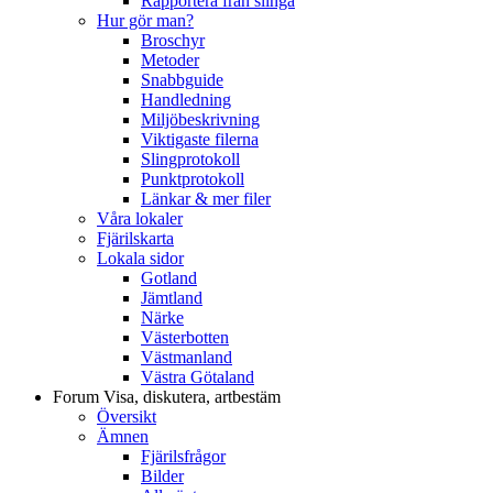
Rapportera från slinga
Hur gör man?
Broschyr
Metoder
Snabbguide
Handledning
Miljöbeskrivning
Viktigaste filerna
Slingprotokoll
Punktprotokoll
Länkar & mer filer
Våra lokaler
Fjärilskarta
Lokala sidor
Gotland
Jämtland
Närke
Västerbotten
Västmanland
Västra Götaland
Forum
Visa, diskutera, artbestäm
Översikt
Ämnen
Fjärilsfrågor
Bilder