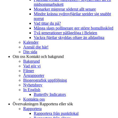
midsommarbukett
Monarker migrerar söderut allt senare
Mindre kräsna sydrovfjärilar sprider sig snabbt
norrut
Vad tittar du på?
Många slags pollinerare ger större bomullsskörd
Två generationer påfågelöga i Belgien
Vackra fjärilar skyddas oftare än alldagliga
Kalender
Anmäl dig här!
Din sida
Om oss
Kontakt och bakgrund
Bakgrund
Vad gör vi
Filmer
Årsrapporter
Biogeografisk uppföljning
Nyhetsbrev
In English
Butterfly Indicators
Kontakta oss
Övervakningen
Rapportera eller sök
Rapportera
Rapportera från punktlokal