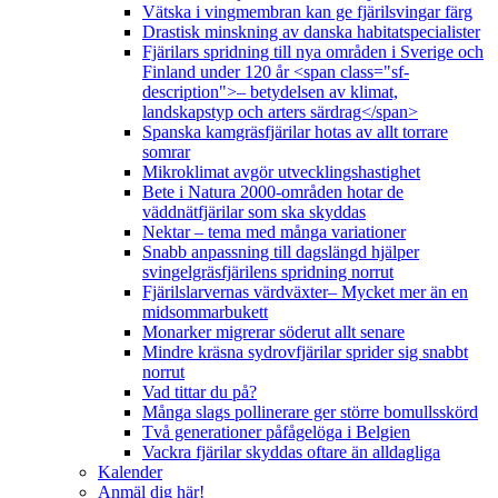
Vätska i vingmembran kan ge fjärilsvingar färg
Drastisk minskning av danska habitatspecialister
Fjärilars spridning till nya områden i Sverige och
Finland under 120 år <span class="sf-
description">– betydelsen av klimat,
landskapstyp och arters särdrag</span>
Spanska kamgräsfjärilar hotas av allt torrare
somrar
Mikroklimat avgör utvecklingshastighet
Bete i Natura 2000-områden hotar de
väddnätfjärilar som ska skyddas
Nektar – tema med många variationer
Snabb anpassning till dagslängd hjälper
svingelgräsfjärilens spridning norrut
Fjärilslarvernas värdväxter– Mycket mer än en
midsommarbukett
Monarker migrerar söderut allt senare
Mindre kräsna sydrovfjärilar sprider sig snabbt
norrut
Vad tittar du på?
Många slags pollinerare ger större bomullsskörd
Två generationer påfågelöga i Belgien
Vackra fjärilar skyddas oftare än alldagliga
Kalender
Anmäl dig här!