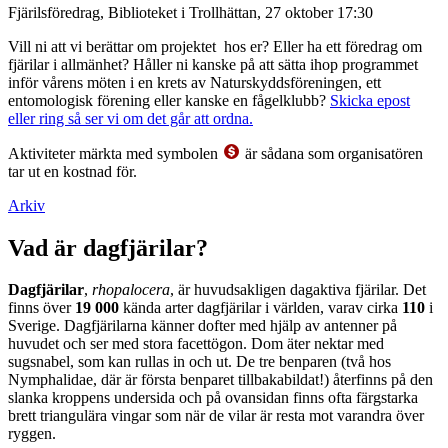
Fjärilsföredrag, Biblioteket i Trollhättan, 27 oktober 17:30
Vill ni att vi berättar om projektet hos er? Eller ha ett föredrag om
fjärilar i allmänhet? Håller ni kanske på att sätta ihop programmet
inför vårens möten i en krets av Naturskyddsföreningen, ett
entomologisk förening eller kanske en fågelklubb?
Skicka epost
eller ring så ser vi om det går att ordna.
Aktiviteter märkta med symbolen
är sådana som organisatören
tar ut en kostnad för.
Arkiv
Vad är dagfjärilar?
Dagfjärilar
,
rhopalocera
, är huvudsakligen dagaktiva fjärilar. Det
finns över
19 000
kända arter dagfjärilar i världen, varav cirka
110
i
Sverige. Dagfjärilarna känner dofter med hjälp av antenner på
huvudet och ser med stora facettögon. Dom äter nektar med
sugsnabel, som kan rullas in och ut. De tre benparen (två hos
Nymphalidae, där är första benparet tillbakabildat!) återfinns på den
slanka kroppens undersida och på ovansidan finns ofta färgstarka
brett triangulära vingar som när de vilar är resta mot varandra över
ryggen.