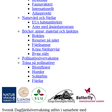
Faunaväkteri
Internationellt
Atlasprojekt
Naturvård och fjärilar
EUs habitatdirektiv
Arter med åtgärdsprogram
Böcker, appar, material och länktips
Boktips
Resurser på nätet
Fjärilsappar
Köpa fjärilsprylar
Bygg själv
Pollinatörsövervakning
Träna på pollinatörer
Blomflugor
Humlor
Solitärbin
Fjärilar
Svensk Dagfjärilsövervakning utförs i samarbete med