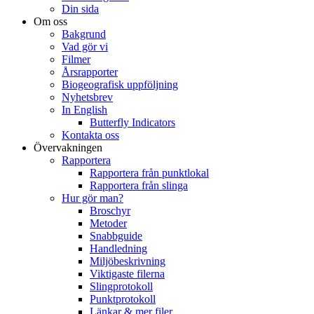
Din sida
Om oss
Bakgrund
Vad gör vi
Filmer
Årsrapporter
Biogeografisk uppföljning
Nyhetsbrev
In English
Butterfly Indicators
Kontakta oss
Övervakningen
Rapportera
Rapportera från punktlokal
Rapportera från slinga
Hur gör man?
Broschyr
Metoder
Snabbguide
Handledning
Miljöbeskrivning
Viktigaste filerna
Slingprotokoll
Punktprotokoll
Länkar & mer filer