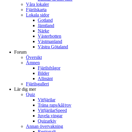
Våra lokaler
Fjärilskarta
Lokala sidor
Gotland
Jämtland
Närke
Västerbotten
Västmanland
Västra Götaland
Forum
Översikt
Ämnen
Fjärilsfrågor
Bilder
Allmänt
Fjärilsgalleri
Lär dig mer
Quiz
Vitfjärilar
Träna raps/kål/rov
VitfjärilarSpeed
Juvela vingar
Quizarkiv
Annan övervakning
Regionalt