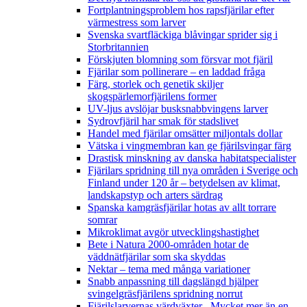
Fortplantningsproblem hos rapsfjärilar efter
värmestress som larver
Svenska svartfläckiga blåvingar sprider sig i
Storbritannien
Förskjuten blomning som försvar mot fjäril
Fjärilar som pollinerare – en laddad fråga
Färg, storlek och genetik skiljer
skogspärlemorfjärilens former
UV-ljus avslöjar busksnabbvingens larver
Sydrovfjäril har smak för stadslivet
Handel med fjärilar omsätter miljontals dollar
Vätska i vingmembran kan ge fjärilsvingar färg
Drastisk minskning av danska habitatspecialister
Fjärilars spridning till nya områden i Sverige och
Finland under 120 år
– betydelsen av klimat,
landskapstyp och arters särdrag
Spanska kamgräsfjärilar hotas av allt torrare
somrar
Mikroklimat avgör utvecklingshastighet
Bete i Natura 2000-områden hotar de
väddnätfjärilar som ska skyddas
Nektar – tema med många variationer
Snabb anpassning till dagslängd hjälper
svingelgräsfjärilens spridning norrut
Fjärilslarvernas värdväxter– Mycket mer än en