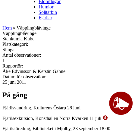
Blomflugor
Humlor
Solitärbin
Fjärilar
Hem
» Väpplingblåvinge
Väpplingblåvinge
Stenkumla Kube
Platskategori:
Slinga
Antal observationer:
1
Rapportör:
Åke Edvinsson & Kerstin Gahne
Datum för observation:
25 juni 2011
På gång
Fjärilsvandring, Kulturens Östarp 28 juni
Fjärilsexkursion, Konsthallen Norra Kvarken 11 juli
Fjärilsföredrag, Biblioteket i Mjölby, 23 september 18:00