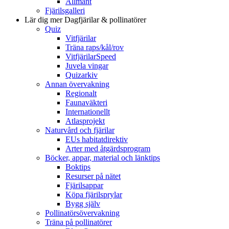
Allmänt
Fjärilsgalleri
Lär dig mer
Dagfjärilar & pollinatörer
Quiz
Vitfjärilar
Träna raps/kål/rov
VitfjärilarSpeed
Juvela vingar
Quizarkiv
Annan övervakning
Regionalt
Faunaväkteri
Internationellt
Atlasprojekt
Naturvård och fjärilar
EUs habitatdirektiv
Arter med åtgärdsprogram
Böcker, appar, material och länktips
Boktips
Resurser på nätet
Fjärilsappar
Köpa fjärilsprylar
Bygg själv
Pollinatörsövervakning
Träna på pollinatörer