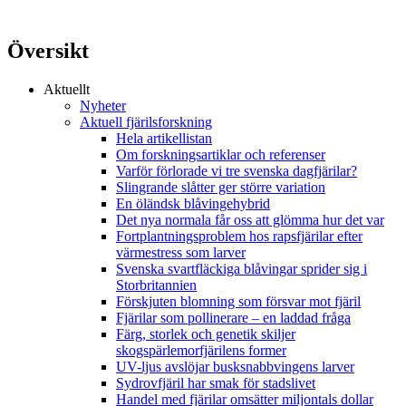
Översikt
Aktuellt
Nyheter
Aktuell fjärilsforskning
Hela artikellistan
Om forskningsartiklar och referenser
Varför förlorade vi tre svenska dagfjärilar?
Slingrande slåtter ger större variation
En öländsk blåvingehybrid
Det nya normala får oss att glömma hur det var
Fortplantningsproblem hos rapsfjärilar efter
värmestress som larver
Svenska svartfläckiga blåvingar sprider sig i
Storbritannien
Förskjuten blomning som försvar mot fjäril
Fjärilar som pollinerare – en laddad fråga
Färg, storlek och genetik skiljer
skogspärlemorfjärilens former
UV-ljus avslöjar busksnabbvingens larver
Sydrovfjäril har smak för stadslivet
Handel med fjärilar omsätter miljontals dollar