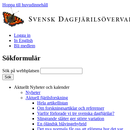
Hoppa till huvudinnehåll
Logga in
In English
Bli medlem
Sökformulär
Sök på webbplatsen
Aktuellt
Nyheter och kalender
Nyheter
Aktuell fjärilsforskning
Hela artikellistan
Om forskningsartiklar och referenser
Varför förlorade vi tre svenska dagfjärilar?
Slingrande slåtter ger större variation
En öländsk blåvingehybrid
Det nya normala får oss att glömma hur det var