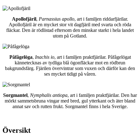
Apollofjäril
,
Parnassius apollo
, art i familjen riddarfjärilar.
Apollofjäril är en mycket stor vit dagfjäril med svarta och röda
fläckar. Den är rödlistad eftersom den minskar starkt i hela landet
utom på Gotland.
Påfågelöga
,
Inachis io
, art i familjen praktfjärilar. Påfågelögat
kännetecknas av tydliga blå ögonfläckar mot en rödbrun
bakgrundsfärg. Fjärilen övervintrar som vuxen och därför kan den
ses mycket tidigt på våren.
Sorgmantel
,
Nymphalis antiopa
, art i familjen praktfjärilar. Den har
mörkt sammetsbruna vingar med bred, gul ytterkant och äter bland
annat sav och rutten frukt. Sorgmantel finns i hela Sverige.
Översikt