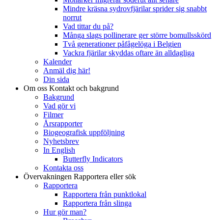
Mindre kräsna sydrovfjärilar sprider sig snabbt
norrut
Vad tittar du på?
Många slags pollinerare ger större bomullsskörd
Två generationer påfågelöga i Belgien
Vackra fjärilar skyddas oftare än alldagliga
Kalender
Anmäl dig här!
Din sida
Om oss
Kontakt och bakgrund
Bakgrund
Vad gör vi
Filmer
Årsrapporter
Biogeografisk uppföljning
Nyhetsbrev
In English
Butterfly Indicators
Kontakta oss
Övervakningen
Rapportera eller sök
Rapportera
Rapportera från punktlokal
Rapportera från slinga
Hur gör man?