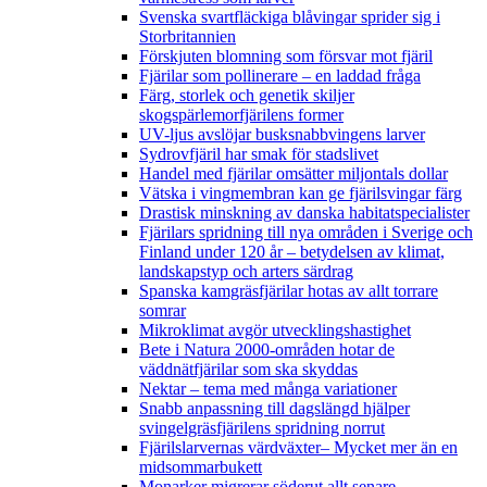
Svenska svartfläckiga blåvingar sprider sig i
Storbritannien
Förskjuten blomning som försvar mot fjäril
Fjärilar som pollinerare – en laddad fråga
Färg, storlek och genetik skiljer
skogspärlemorfjärilens former
UV-ljus avslöjar busksnabbvingens larver
Sydrovfjäril har smak för stadslivet
Handel med fjärilar omsätter miljontals dollar
Vätska i vingmembran kan ge fjärilsvingar färg
Drastisk minskning av danska habitatspecialister
Fjärilars spridning till nya områden i Sverige och
Finland under 120 år
– betydelsen av klimat,
landskapstyp och arters särdrag
Spanska kamgräsfjärilar hotas av allt torrare
somrar
Mikroklimat avgör utvecklingshastighet
Bete i Natura 2000-områden hotar de
väddnätfjärilar som ska skyddas
Nektar – tema med många variationer
Snabb anpassning till dagslängd hjälper
svingelgräsfjärilens spridning norrut
Fjärilslarvernas värdväxter– Mycket mer än en
midsommarbukett
Monarker migrerar söderut allt senare