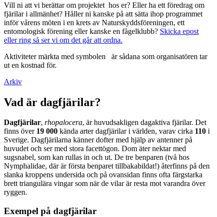
Vill ni att vi berättar om projektet hos er? Eller ha ett föredrag om
fjärilar i allmänhet? Håller ni kanske på att sätta ihop programmet
inför vårens möten i en krets av Naturskyddsföreningen, ett
entomologisk förening eller kanske en fågelklubb?
Skicka epost
eller ring så ser vi om det går att ordna.
Aktiviteter märkta med symbolen
är sådana som organisatören tar
ut en kostnad för.
Arkiv
Vad är dagfjärilar?
Dagfjärilar
,
rhopalocera
, är huvudsakligen dagaktiva fjärilar. Det
finns över
19 000
kända arter dagfjärilar i världen, varav cirka
110
i
Sverige. Dagfjärilarna känner dofter med hjälp av antenner på
huvudet och ser med stora facettögon. Dom äter nektar med
sugsnabel, som kan rullas in och ut. De tre benparen (två hos
Nymphalidae, där är första benparet tillbakabildat!) återfinns på den
slanka kroppens undersida och på ovansidan finns ofta färgstarka
brett triangulära vingar som när de vilar är resta mot varandra över
ryggen.
Exempel på dagfjärilar