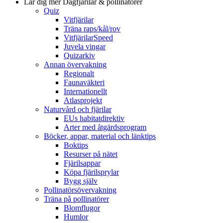
Lär dig mer
Dagfjärilar & pollinatörer
Quiz
Vitfjärilar
Träna raps/kål/rov
VitfjärilarSpeed
Juvela vingar
Quizarkiv
Annan övervakning
Regionalt
Faunaväkteri
Internationellt
Atlasprojekt
Naturvård och fjärilar
EUs habitatdirektiv
Arter med åtgärdsprogram
Böcker, appar, material och länktips
Boktips
Resurser på nätet
Fjärilsappar
Köpa fjärilsprylar
Bygg själv
Pollinatörsövervakning
Träna på pollinatörer
Blomflugor
Humlor