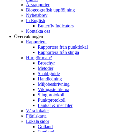
Årsrapporter
Biogeografisk uppföljning
Nyhetsbrev
In English
Butterfly Indicators
Kontakta oss
Övervakningen
Rapportera
Rapportera från punktlokal
Rapportera från slinga
Hur gör man?
Broschyr
Metoder
Snabbguide
Handledning
Miljöbeskrivning
Viktigaste filerna
Slingprotokoll
Punktprotokoll
Länkar & mer filer
Våra lokaler
Fjärilskarta
Lokala sidor
Gotland
Jämtland