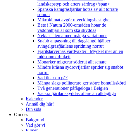
landskapstyp och arters särdrag</span>
Spanska kamgräsfjärilar hotas av allt torrare
somrar
Mikroklimat avgör utvecklingshastighet
Bete i Natura 2000-områden hotar de
väddnätfjärilar som ska skyddas
Nektar – tema med många variationer
Snabb anpassning till dagslängd hjälper
svingelgräsfjärilens spridning norrut
Fjärilslarvernas värdväxter– Mycket mer än en
midsommarbukett
Monarker migrerar söderut allt senare
Mindre kräsna sydrovfjärilar sprider sig snabbt
norrut
Vad tittar du på?
Många slags pollinerare ger större bomullsskörd
Två generationer påfågelöga i Belgien
Vackra fjärilar skyddas oftare än alldagliga
Kalender
Anmäl dig här!
Din sida
Om oss
Bakgrund
Vad gör vi
Filmer