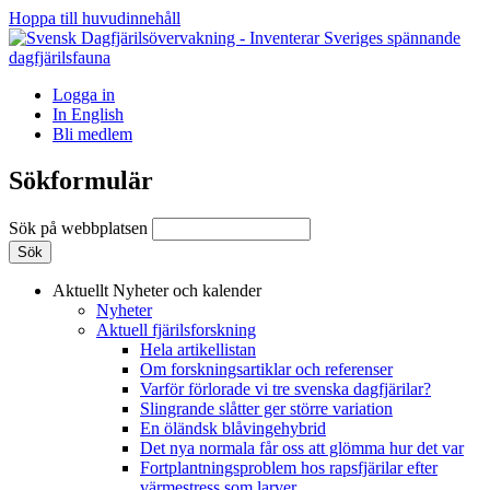
Hoppa till huvudinnehåll
Logga in
In English
Bli medlem
Sökformulär
Sök på webbplatsen
Aktuellt
Nyheter och kalender
Nyheter
Aktuell fjärilsforskning
Hela artikellistan
Om forskningsartiklar och referenser
Varför förlorade vi tre svenska dagfjärilar?
Slingrande slåtter ger större variation
En öländsk blåvingehybrid
Det nya normala får oss att glömma hur det var
Fortplantningsproblem hos rapsfjärilar efter
värmestress som larver