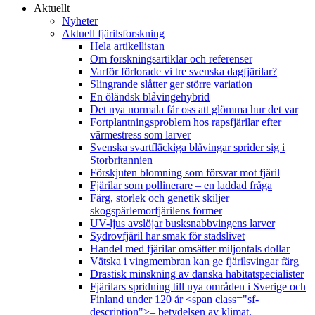
Aktuellt
Nyheter
Aktuell fjärilsforskning
Hela artikellistan
Om forskningsartiklar och referenser
Varför förlorade vi tre svenska dagfjärilar?
Slingrande slåtter ger större variation
En öländsk blåvingehybrid
Det nya normala får oss att glömma hur det var
Fortplantningsproblem hos rapsfjärilar efter
värmestress som larver
Svenska svartfläckiga blåvingar sprider sig i
Storbritannien
Förskjuten blomning som försvar mot fjäril
Fjärilar som pollinerare – en laddad fråga
Färg, storlek och genetik skiljer
skogspärlemorfjärilens former
UV-ljus avslöjar busksnabbvingens larver
Sydrovfjäril har smak för stadslivet
Handel med fjärilar omsätter miljontals dollar
Vätska i vingmembran kan ge fjärilsvingar färg
Drastisk minskning av danska habitatspecialister
Fjärilars spridning till nya områden i Sverige och
Finland under 120 år <span class="sf-
description">– betydelsen av klimat,