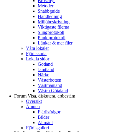
Broschyr
Metoder
Snabbguide
Handledning
Miljöbeskrivning
Viktigaste filerna
Slingprotokoll
Punktprotokoll
Länkar & mer filer
Våra lokaler
Fjärilskarta
Lokala sidor
Gotland
Jämtland
Närke
Västerbotten
Västmanland
Västra Götaland
Forum
Visa, diskutera, artbestäm
Översikt
Ämnen
Fjärilsfrågor
Bilder
Allmänt
Fjärilsgalleri