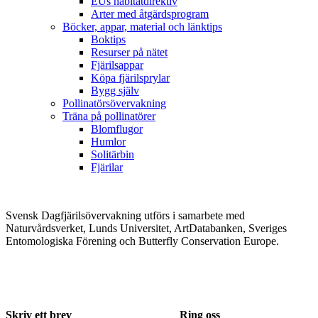
EUs habitatdirektiv
Arter med åtgärdsprogram
Böcker, appar, material och länktips
Boktips
Resurser på nätet
Fjärilsappar
Köpa fjärilsprylar
Bygg själv
Pollinatörsövervakning
Träna på pollinatörer
Blomflugor
Humlor
Solitärbin
Fjärilar
Svensk Dagfjärilsövervakning utförs i samarbete med
Naturvårdsverket, Lunds Universitet, ArtDatabanken, Sveriges
Entomologiska Förening och Butterfly Conservation Europe.
Skriv ett brev
Ring oss