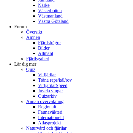
Närke
Västerbotten
Västmanland
Västra Götaland
Forum
Översikt
Ämnen
Fjärilsfrågor
Bilder
Allmänt
Fjärilsgalleri
Lär dig mer
Quiz
Vitfjärilar
Träna raps/kål/rov
VitfjärilarSpeed
Juvela vingar
Quizarkiv
Annan övervakning
Regionalt
Faunaväkteri
Internationellt
Atlasprojekt
Naturvård och fjärilar