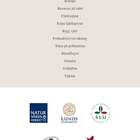
Boktips
Resurser på nätet
Fjärilsappar
Köpa fjärilsprylar
Bygg själv
Pollinatörsövervakning
Träna på pollinatörer
Blomflugor
Humlor
Solitärbin
Fjärilar