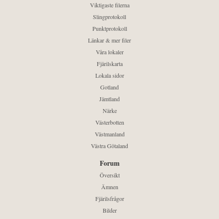
Viktigaste filerna
Slingprotokoll
Punktprotokoll
Länkar & mer filer
Våra lokaler
Fjärilskarta
Lokala sidor
Gotland
Jämtland
Närke
Västerbotten
Västmanland
Västra Götaland
Forum
Översikt
Ämnen
Fjärilsfrågor
Bilder