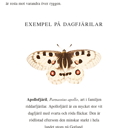
är resta mot varandra över ryggen.
EXEMPEL PÅ DAGFJÄRILAR
Apollofjäril
,
Parnassius apollo
, art i familjen
riddarfjärilar. Apollofjäril är en mycket stor vit
dagfjäril med svarta och röda fläckar. Den är
rödlistad eftersom den minskar starkt i hela
landet utom på Gotland.