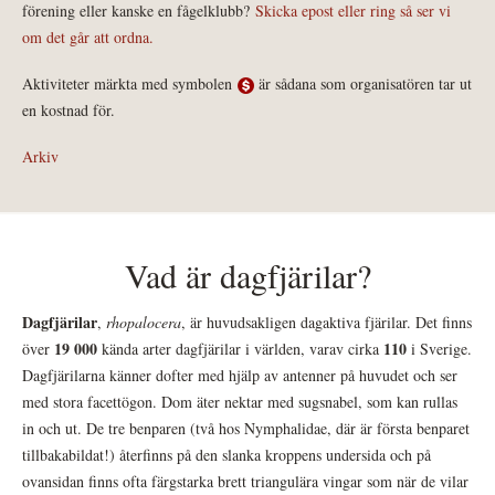
förening eller kanske en fågelklubb?
Skicka epost eller ring så ser vi
om det går att ordna.
Aktiviteter märkta med symbolen
är sådana som organisatören tar ut
en kostnad för.
Arkiv
Vad är dagfjärilar?
Dagfjärilar
,
rhopalocera
, är huvudsakligen dagaktiva fjärilar. Det finns
19 000
110
över
kända arter dagfjärilar i världen, varav cirka
i Sverige.
Dagfjärilarna känner dofter med hjälp av antenner på huvudet och ser
med stora facettögon. Dom äter nektar med sugsnabel, som kan rullas
in och ut. De tre benparen (två hos Nymphalidae, där är första benparet
tillbakabildat!) återfinns på den slanka kroppens undersida och på
ovansidan finns ofta färgstarka brett triangulära vingar som när de vilar