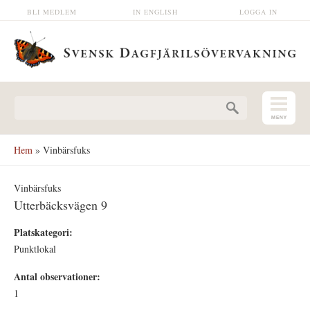
Hoppa till huvudinnehåll
BLI MEDLEM
IN ENGLISH
LOGGA IN
Sökformulär
Hem
» Vinbärsfuks
Vinbärsfuks
Utterbäcksvägen 9
Platskategori:
Punktlokal
Antal observationer:
1