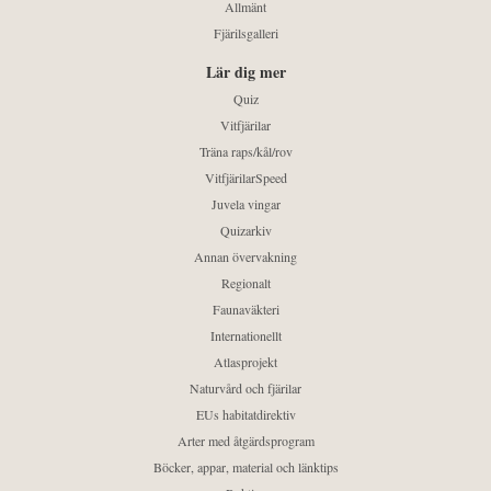
Allmänt
Fjärilsgalleri
Lär dig mer
Quiz
Vitfjärilar
Träna raps/kål/rov
VitfjärilarSpeed
Juvela vingar
Quizarkiv
Annan övervakning
Regionalt
Faunaväkteri
Internationellt
Atlasprojekt
Naturvård och fjärilar
EUs habitatdirektiv
Arter med åtgärdsprogram
Böcker, appar, material och länktips