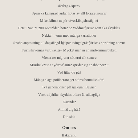
särdrag</span>
Spanska kamgräsfjärilar hotas av allt torrare somrar
Mikroklimat avgör utvecklingshastighet
Bete i Natura 2000-områden hotar de väddnätfjärilar som ska skyddas
Nektar – tema med många variationer
Snabb anpassning till dagslängd hjälper svingelgräsfjärilens spridning norrut
Fjärilslarvernas värdväxter– Mycket mer än en midsommarbukett
Monarker migrerar söderut allt senare
Mindre kräsna sydrovfjärilar sprider sig snabbt norrut
Vad tittar du på?
Många slags pollinerare ger större bomullsskörd
Två generationer påfågelöga i Belgien
Vackra fjärilar skyddas oftare än alldagliga
Kalender
Anmäl dig här!
Din sida
Om oss
Bakgrund