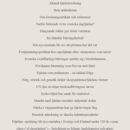
Aktuell fjärilsforskning
Hela artikellistan
Om forskningsartiklar och referenser
Varför förlorade vi tre svenska dagfjärilar?
Slingrande slåtter ger större variation
En öländsk blåvingehybrid
Det nya normala får oss att glömma hur det var
Fortplantningsproblem hos rapsfjärilar efter värmestress som larver
Svenska svartfläckiga blåvingar sprider sig i Storbritannien
Förskjuten blomning som försvar mot fjäril
Fjärilar som pollinerare – en laddad fråga
Färg, storlek och genetik skiljer skogspärlemorfjärilens former
UV-ljus avslöjar busksnabbvingens larver
Sydrovfjäril har smak för stadslivet
Handel med fjärilar omsätter miljontals dollar
Vätska i vingmembran kan ge fjärilsvingar färg
Drastisk minskning av danska habitatspecialister
Fjärilars spridning till nya områden i Sverige och Finland under 120 år <span
class="sf-description">– betydelsen av klimat, landskapstyp och arters