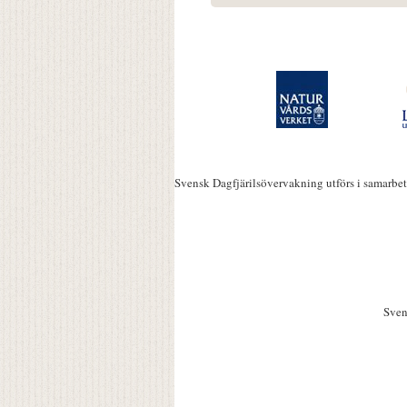
Svensk Dagfjärilsövervakning utförs i samarbe
Sven