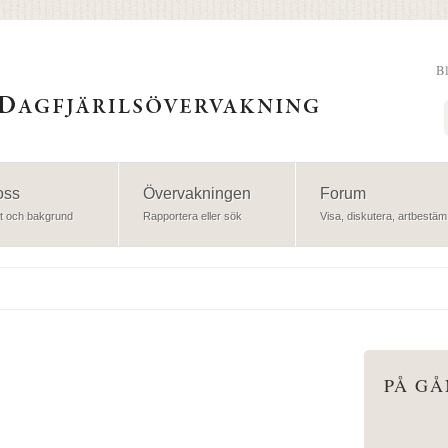
B
Sök
oss
Övervakningen
Forum
t och bakgrund
Rapportera eller sök
Visa, diskutera, artbestäm
PÅ G