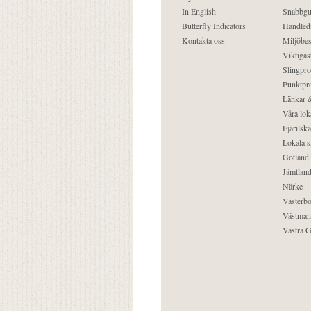
In English
Snabbgu
Butterfly Indicators
Handled
Kontakta oss
Miljöbes
Viktigast
Slingpro
Punktpro
Länkar &
Våra lok
Fjärilska
Lokala s
Gotland
Jämtlan
Närke
Västerbo
Västman
Västra G