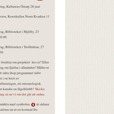
ring, Kulturens Östarp 28 juni
rsion, Konsthallen Norra Kvarken 11
rag, Biblioteket i Mjölby, 23
18:00
rag, Biblioteket i Trollhättan, 27
:30
vi berättar om projektet hos er? Eller
rag om fjärilar i allmänhet? Håller ni
tt sätta ihop programmet inför
n i en krets av
föreningen, ett entomologisk
ler kanske en fågelklubb?
Skicka
ring så ser vi om det går att ordna.
r märkta med symbolen
är sådana
tören tar ut en kostnad för.