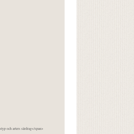
pstyp och arters särdrag</span>