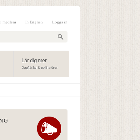
li medlem
In English
Logga in
formulär
Lär dig mer
Dagfjärilar & pollinatörer
ÅNG