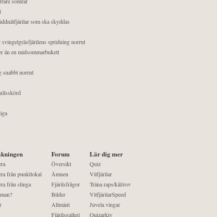
orrare somrar
t
äddnätfjärilar som ska skyddas
 svingelgräsfjärilens spridning norrut
mer än en midsommarbukett
g snabbt norrut
ullsskörd
liga
kningen
Forum
Lär dig mer
era
Översikt
Quiz
ra från punktlokal
Ämnen
Vitfjärilar
ra från slinga
Fjärilsfrågor
Träna raps/kål/rov
 man?
Bilder
VitfjärilarSpeed
r
Allmänt
Juvela vingar
Fjärilsgalleri
Quizarkiv