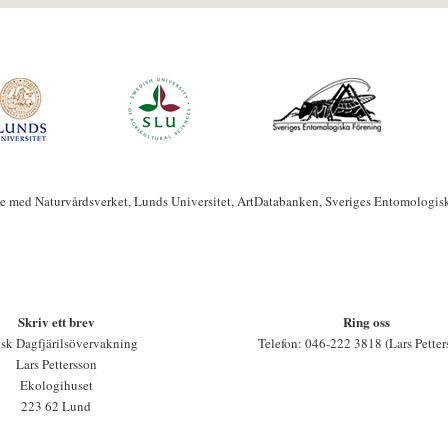
te med Naturvårdsverket, Lunds Universitet, ArtDatabanken, Sveriges Entomologis
Skriv ett brev
Ring oss
sk Dagfjärilsövervakning
Telefon: 046-222 3818 (Lars Petter
Lars Pettersson
Ekologihuset
223 62 Lund