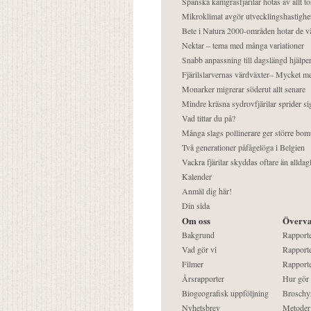
Spanska kamgräsfjärilar hotas av allt t
Mikroklimat avgör utvecklingshastighe
Bete i Natura 2000-områden hotar de v
Nektar – tema med många variationer
Snabb anpassning till dagslängd hjälper
Fjärilslarvernas värdväxter– Mycket 
Monarker migrerar söderut allt senare
Mindre kräsna sydrovfjärilar sprider si
Vad tittar du på?
Många slags pollinerare ger större bom
Två generationer påfågelöga i Belgien
Vackra fjärilar skyddas oftare än alldag
Kalender
Anmäl dig här!
Din sida
Om oss
Överva
Bakgrund
Rapport
Vad gör vi
Rapporte
Filmer
Rapporte
Årsrapporter
Hur gör
Biogeografisk uppföljning
Broschy
Nyhetsbrev
Metoder