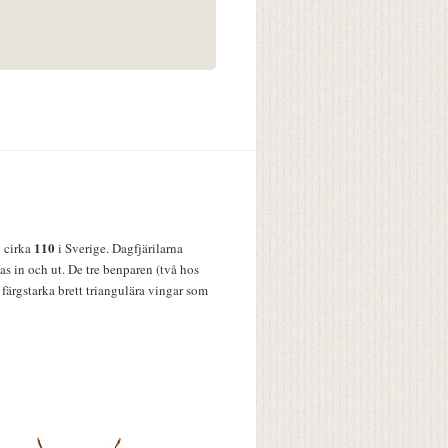
110
v cirka
i Sverige. Dagfjärilarna
s in och ut. De tre benparen (två hos
färgstarka brett triangulära vingar som