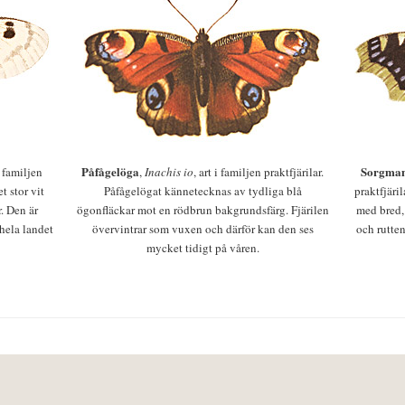
Påfågelöga
Sorgman
 i familjen
,
Inachis io
, art i familjen praktfjärilar.
t stor vit
Påfågelögat kännetecknas av tydliga blå
praktfjäri
r. Den är
ögonfläckar mot en rödbrun bakgrundsfärg. Fjärilen
med bred,
 hela landet
övervintrar som vuxen och därför kan den ses
och rutten
mycket tidigt på våren.