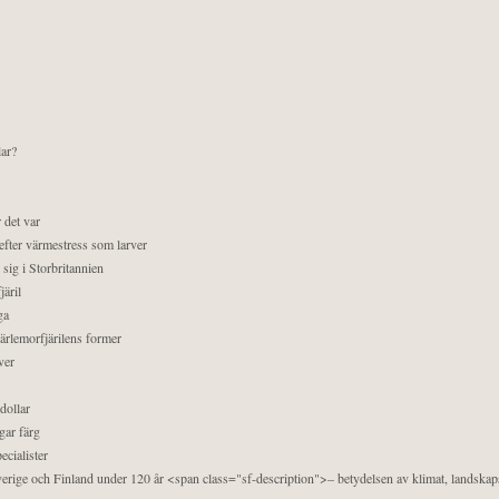
lar?
 det var
efter värmestress som larver
sig i Storbritannien
äril
ga
pärlemorfjärilens former
ver
dollar
gar färg
ecialister
 Sverige och Finland under 120 år <span class="sf-description">– betydelsen av klimat, landska