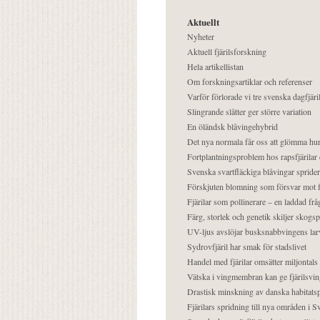
Aktuellt
Nyheter
Aktuell fjärilsforskning
Hela artikellistan
Om forskningsartiklar och referenser
Varför förlorade vi tre svenska dagfjäri
Slingrande slåtter ger större variation
En öländsk blåvingehybrid
Det nya normala får oss att glömma hur
Fortplantningsproblem hos rapsfjärilar 
Svenska svartfläckiga blåvingar sprider 
Förskjuten blomning som försvar mot fj
Fjärilar som pollinerare – en laddad frå
Färg, storlek och genetik skiljer skogs
UV-ljus avslöjar busksnabbvingens lar
Sydrovfjäril har smak för stadslivet
Handel med fjärilar omsätter miljontals 
Vätska i vingmembran kan ge fjärilsvin
Drastisk minskning av danska habitatsp
Fjärilars spridning till nya områden i