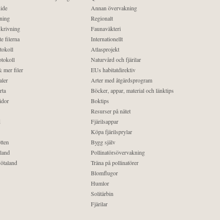
ide
Annan övervakning
ning
Regionalt
krivning
Faunaväkteri
e filerna
Internationellt
tokoll
Atlasprojekt
tokoll
Naturvård och fjärilar
 mer filer
EUs habitatdirektiv
aler
Arter med åtgärdsprogram
rta
Böcker, appar, material och länktips
idor
Boktips
Resurser på nätet
d
Fjärilsappar
Köpa fjärilsprylar
tten
Bygg själv
land
Pollinatörsövervakning
ötaland
Träna på pollinatörer
Blomflugor
Humlor
Solitärbin
Fjärilar