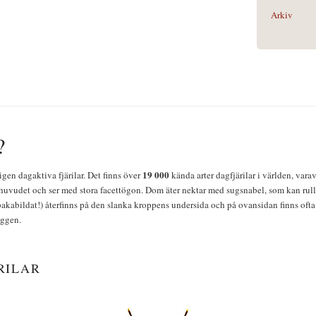
Arkiv
?
19 000
igen dagaktiva fjärilar. Det finns över
kända arter dagfjärilar i världen, vara
huvudet och ser med stora facettögon. Dom äter nektar med sugsnabel, som kan rulla
bakabildat!) återfinns på den slanka kroppens undersida och på ovansidan finns ofta 
yggen.
RILAR