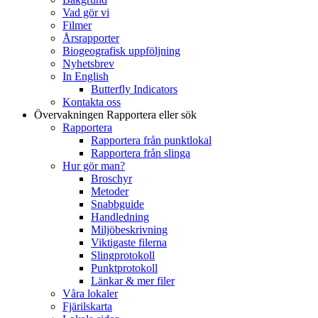
Vad gör vi
Filmer
Årsrapporter
Biogeografisk uppföljning
Nyhetsbrev
In English
Butterfly Indicators
Kontakta oss
Övervakningen
Rapportera eller sök
Rapportera
Rapportera från punktlokal
Rapportera från slinga
Hur gör man?
Broschyr
Metoder
Snabbguide
Handledning
Miljöbeskrivning
Viktigaste filerna
Slingprotokoll
Punktprotokoll
Länkar & mer filer
Våra lokaler
Fjärilskarta