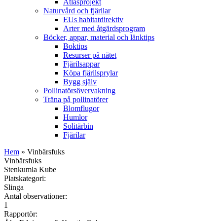
Atlasprojekt
Naturvård och fjärilar
EUs habitatdirektiv
Arter med åtgärdsprogram
Böcker, appar, material och länktips
Boktips
Resurser på nätet
Fjärilsappar
Köpa fjärilsprylar
Bygg själv
Pollinatörsövervakning
Träna på pollinatörer
Blomflugor
Humlor
Solitärbin
Fjärilar
Hem
» Vinbärsfuks
Vinbärsfuks
Stenkumla Kube
Platskategori:
Slinga
Antal observationer:
1
Rapportör: