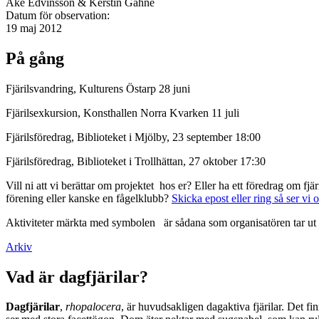
Åke Edvinsson & Kerstin Gahne
Datum för observation:
19 maj 2012
På gång
Fjärilsvandring, Kulturens Östarp 28 juni
Fjärilsexkursion, Konsthallen Norra Kvarken 11 juli
Fjärilsföredrag, Biblioteket i Mjölby, 23 september 18:00
Fjärilsföredrag, Biblioteket i Trollhättan, 27 oktober 17:30
Vill ni att vi berättar om projektet hos er? Eller ha ett föredrag om f
förening eller kanske en fågelklubb?
Skicka epost eller ring så ser vi 
Aktiviteter märkta med symbolen
är sådana som organisatören tar ut 
Arkiv
Vad är dagfjärilar?
Dagfjärilar
,
rhopalocera
, är huvudsakligen dagaktiva fjärilar. Det fi