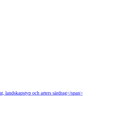
at, landskapstyp och arters särdrag</span>