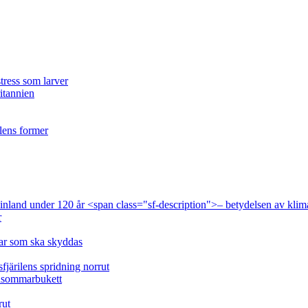
tress som larver
ritannien
ilens former
 Finland under 120 år <span class="sf-description">– betydelsen av klim
r
lar som ska skyddas
fjärilens spridning norrut
idsommarbukett
rut