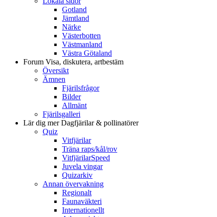
Lokala sidor
Gotland
Jämtland
Närke
Västerbotten
Västmanland
Västra Götaland
Forum
Visa, diskutera, artbestäm
Översikt
Ämnen
Fjärilsfrågor
Bilder
Allmänt
Fjärilsgalleri
Lär dig mer
Dagfjärilar & pollinatörer
Quiz
Vitfjärilar
Träna raps/kål/rov
VitfjärilarSpeed
Juvela vingar
Quizarkiv
Annan övervakning
Regionalt
Faunaväkteri
Internationellt