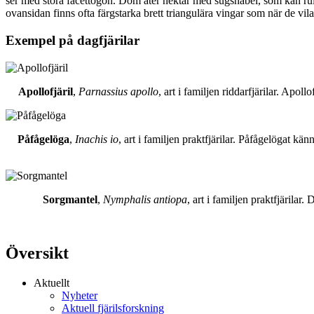
ser med stora facettögon. Dom äter nektar med sugsnabel, som kan rull
ovansidan finns ofta färgstarka brett triangulära vingar som när de vil
Exempel på dagfjärilar
Apollofjäril
,
Parnassius apollo
, art i familjen riddarfjärilar. Apol
Påfågelöga
,
Inachis io
, art i familjen praktfjärilar. Påfågelögat 
Sorgmantel
,
Nymphalis antiopa
, art i familjen praktfjärila
Översikt
Aktuellt
Nyheter
Aktuell fjärilsforskning