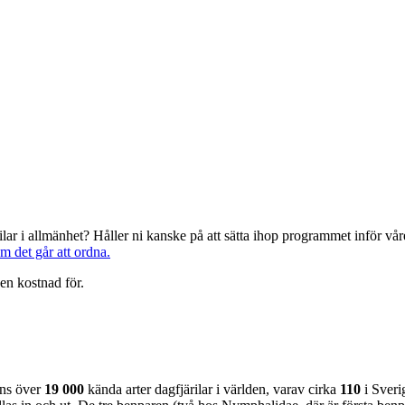
järilar i allmänhet? Håller ni kanske på att sätta ihop programmet inför 
om det går att ordna.
en kostnad för.
nns över
19 000
kända arter dagfjärilar i världen, varav cirka
110
i Sveri