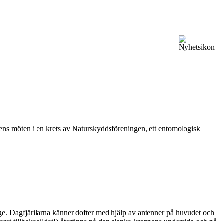
vårens möten i en krets av Naturskyddsföreningen, ett entomologisk
ge. Dagfjärilarna känner dofter med hjälp av antenner på huvudet och