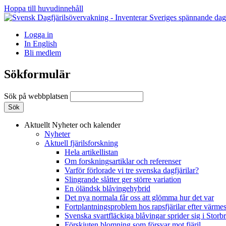
Hoppa till huvudinnehåll
Logga in
In English
Bli medlem
Sökformulär
Sök på webbplatsen
Aktuellt
Nyheter och kalender
Nyheter
Aktuell fjärilsforskning
Hela artikellistan
Om forskningsartiklar och referenser
Varför förlorade vi tre svenska dagfjärilar?
Slingrande slåtter ger större variation
En öländsk blåvingehybrid
Det nya normala får oss att glömma hur det var
Fortplantningsproblem hos rapsfjärilar efter värmes
Svenska svartfläckiga blåvingar sprider sig i Storb
Förskjuten blomning som försvar mot fjäril