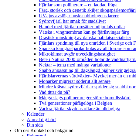
Fjärilar som pollinerare – en laddad fråga
Färg, storlek och genetik skiljer skogspärlemorfjär
UV-ljus avslöjar busksnabbvingens larver
Sydrovfjäril har smak för stadslivet
Handel med fjärilar omsätter miljontals dollar
Vätska i vingmembran kan ge fjärilsvingar färg
Drastisk minskning av danska habitatspecialister
Fjärilars spridning till nya områden i Sverige och
Spanska kamgräsfjärilar hotas av allt torrare somra
Mikroklimat avgör utvecklingshastighet
Bete i Natura 2000-områden hotar de väddnätfjäri
Nektar – tema med många variationer
Snabb anpassning till dagslängd hjälper svingelgräs
Fjärilslarvernas värdväxter– Mycket mer än en m
Monarker migrerar söderut allt senare
Mindre kräsna sydrovfjärilar sprider sig snabbt nor
Vad tittar du på?
Många slags pollinerare ger större bomullsskörd
Två generationer påfågelöga i Belgien
Vackra fjärilar skyddas oftare än alldagliga
Kalender
Anmäl dig här!
Din sida
Om oss
Kontakt och bakgrund
Bakgrund