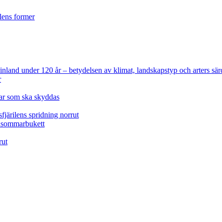
ilens former
 Finland under 120 år
– betydelsen av klimat, landskapstyp och arters sär
r
lar som ska skyddas
fjärilens spridning norrut
idsommarbukett
rut