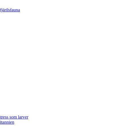
tress som larver
ritannien