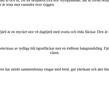
as in och ut. De tre benparen (två hos Nymphalidae, där är första benpa
ar är resta mot varandra över ryggen.
lofjäril är en mycket stor vit dagfjäril med svarta och röda fläckar. Den 
kännetecknas av tydliga blå ögonfläckar mot en rödbrun bakgrundsfärg. Fj
våren.
r. Den har mörkt sammetsbruna vingar med bred, gul ytterkant och äter bla