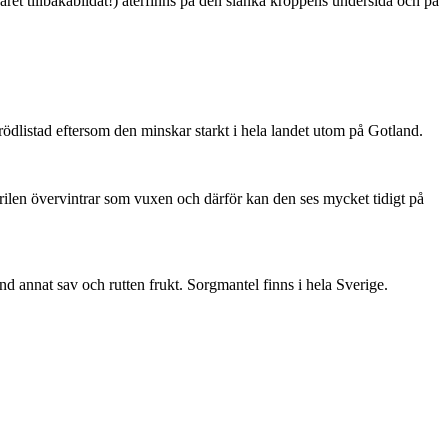
ret tillbakabildat!) återfinns på den slanka kroppens undersida och på
är rödlistad eftersom den minskar starkt i hela landet utom på Gotland.
ärilen övervintrar som vuxen och därför kan den ses mycket tidigt på
nd annat sav och rutten frukt. Sorgmantel finns i hela Sverige.