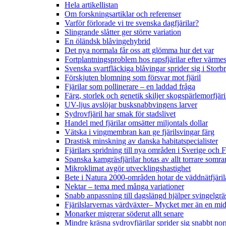
Hela artikellistan
Om forskningsartiklar och referenser
Varför förlorade vi tre svenska dagfjärilar?
Slingrande slåtter ger större variation
En öländsk blåvingehybrid
Det nya normala får oss att glömma hur det var
Fortplantningsproblem hos rapsfjärilar efter värmes
Svenska svartfläckiga blåvingar sprider sig i Storb
Förskjuten blomning som försvar mot fjäril
Fjärilar som pollinerare – en laddad fråga
Färg, storlek och genetik skiljer skogspärlemorfjär
UV-ljus avslöjar busksnabbvingens larver
Sydrovfjäril har smak för stadslivet
Handel med fjärilar omsätter miljontals dollar
Vätska i vingmembran kan ge fjärilsvingar färg
Drastisk minskning av danska habitatspecialister
Fjärilars spridning till nya områden i Sverige och
Spanska kamgräsfjärilar hotas av allt torrare somra
Mikroklimat avgör utvecklingshastighet
Bete i Natura 2000-områden hotar de väddnätfjäri
Nektar – tema med många variationer
Snabb anpassning till dagslängd hjälper svingelgräs
Fjärilslarvernas värdväxter– Mycket mer än en m
Monarker migrerar söderut allt senare
Mindre kräsna sydrovfjärilar sprider sig snabbt nor