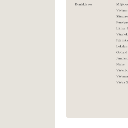
Kontakta oss
Miljöbes
Viktigast
Slingpro
Punktpro
Länkar &
Våra lok
Fjärilska
Lokala s
Gotland
Jämtlan
Närke
Västerbo
Västman
Västra G