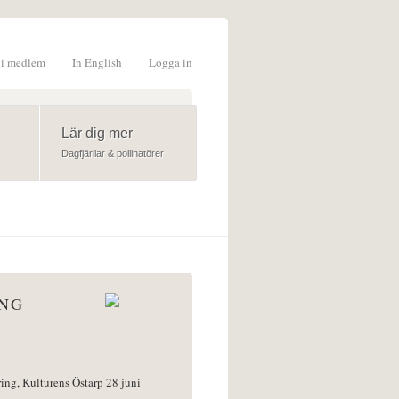
li medlem
In English
Logga in
formulär
Lär dig mer
Dagfjärilar & pollinatörer
ÅNG
ring, Kulturens Östarp 28 juni