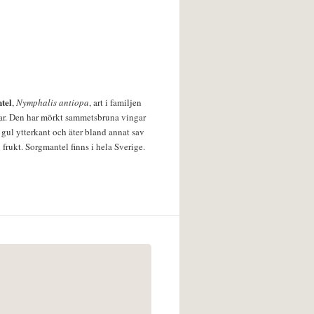
tel
,
Nymphalis antiopa
, art i familjen
lar. Den har mörkt sammetsbruna vingar
 gul ytterkant och äter bland annat sav
 frukt. Sorgmantel finns i hela Sverige.