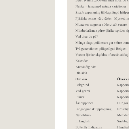
Nektar – tema med många variationer
Snabb anpassning till dagslängd hjälper
Fjärilslarvernas värdväxter– Mycket 
Monarker migrerar söderut allt senare
Mindre kräsna sydrovfjärilar sprider si
Vad tittar du på?
Många slags pollinerare ger större bom
Två generationer påfågelöga i Belgien
Vackra fjärilar skyddas oftare än alldag
Kalender
Anmäl dig här!
Din sida
Om oss
Överva
Bakgrund
Rapport
Vad gör vi
Rapporte
Filmer
Rapporte
Årsrapporter
Hur gör
Biogeografisk uppföljning
Broschy
Nyhetsbrev
Metoder
In English
Snabbgu
Butterfly Indicators
Handled