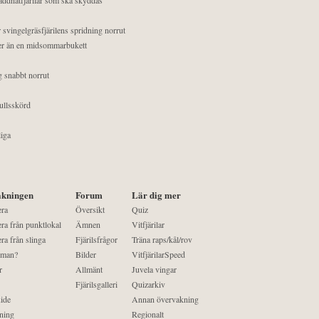
 svingelgräsfjärilens spridning norrut
mer än en midsommarbukett
g snabbt norrut
ullsskörd
liga
kningen
Forum
Lär dig mer
era
Översikt
Quiz
ra från punktlokal
Ämnen
Vitfjärilar
ra från slinga
Fjärilsfrågor
Träna raps/kål/rov
 man?
Bilder
VitfjärilarSpeed
r
Allmänt
Juvela vingar
Fjärilsgalleri
Quizarkiv
ide
Annan övervakning
ning
Regionalt