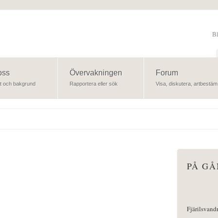
B
Sök
oss
Övervakningen
Forum
t och bakgrund
Rapportera eller sök
Visa, diskutera, artbestäm
PÅ G
Fjärilsvand