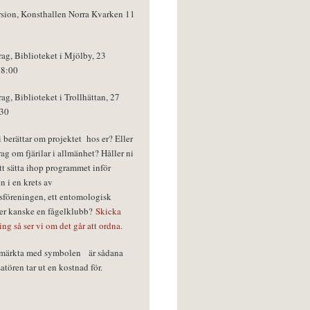
rsion, Konsthallen Norra Kvarken 11
rag, Biblioteket i Mjölby, 23
18:00
rag, Biblioteket i Trollhättan, 27
:30
vi berättar om projektet hos er? Eller
rag om fjärilar i allmänhet? Håller ni
tt sätta ihop programmet inför
n i en krets av
föreningen, ett entomologisk
ler kanske en fågelklubb?
Skicka
ring så ser vi om det går att ordna.
r märkta med symbolen
är sådana
tören tar ut en kostnad för.