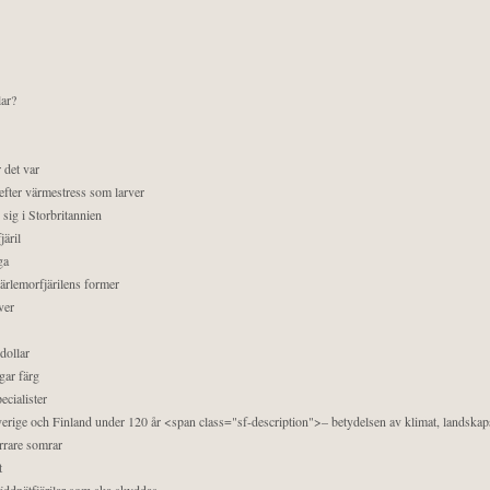
lar?
 det var
efter värmestress som larver
sig i Storbritannien
äril
ga
pärlemorfjärilens former
ver
dollar
gar färg
ecialister
 Sverige och Finland under 120 år <span class="sf-description">– betydelsen av klimat, landska
orrare somrar
t
äddnätfjärilar som ska skyddas