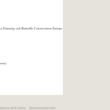
ka Förening och Butterfly Conservation Europe.
sson)
rmation om Cookies
Om personuppgifter