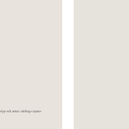
pstyp och arters särdrag</span>