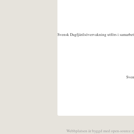
Svensk Dagfjärilsövervakning utförs i samarbe
Sven
Webbplatsen är byggd med open-source 