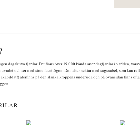
?
19 000
igen dagaktiva fjärilar. Det finns över
kända arter dagfjärilar i världen, vara
huvudet och ser med stora facettögon. Dom äter nektar med sugsnabel, som kan rulla
bakabildat!) återfinns på den slanka kroppens undersida och på ovansidan finns ofta 
yggen.
RILAR