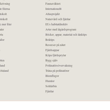
krivning
Faunaväkteri
e filerna
Internationellt
tokoll
Atlasprojekt
tokoll
Naturvård och fjärilar
 mer filer
EUs habitatdirektiv
aler
Arter med åtgärdsprogram
rta
Böcker, appar, material och länktips
idor
Boktips
Resurser på nätet
d
Fjärilsappar
Köpa fjärilsprylar
tten
Bygg själv
land
Pollinatörsövervakning
ötaland
Träna på pollinatörer
Blomflugor
Humlor
Solitärbin
Fjärilar