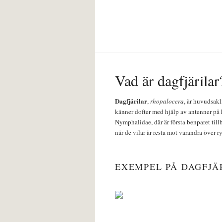
Vad är dagfjärilar
Dagfjärilar
,
rhopalocera
, är huvudsakl
känner dofter med hjälp av antenner på 
Nymphalidae, där är första benparet till
när de vilar är resta mot varandra över r
EXEMPEL PÅ DAGFJÄ