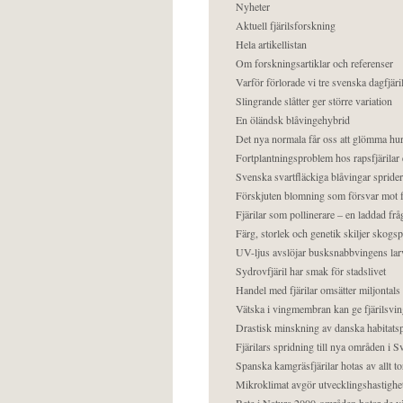
Nyheter
Aktuell fjärilsforskning
Hela artikellistan
Om forskningsartiklar och referenser
Varför förlorade vi tre svenska dagfjäri
Slingrande slåtter ger större variation
En öländsk blåvingehybrid
Det nya normala får oss att glömma hur
Fortplantningsproblem hos rapsfjärilar 
Svenska svartfläckiga blåvingar sprider 
Förskjuten blomning som försvar mot fj
Fjärilar som pollinerare – en laddad frå
Färg, storlek och genetik skiljer skogs
UV-ljus avslöjar busksnabbvingens lar
Sydrovfjäril har smak för stadslivet
Handel med fjärilar omsätter miljontals 
Vätska i vingmembran kan ge fjärilsvin
Drastisk minskning av danska habitatsp
Fjärilars spridning till nya områden i
Spanska kamgräsfjärilar hotas av allt t
Mikroklimat avgör utvecklingshastighe
Bete i Natura 2000-områden hotar de v