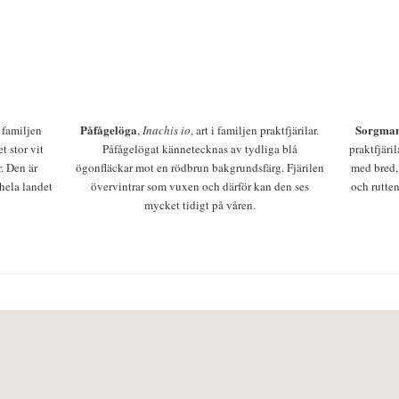
Påfågelöga
Sorgman
 i familjen
,
Inachis io
, art i familjen praktfjärilar.
t stor vit
Påfågelögat kännetecknas av tydliga blå
praktfjäri
r. Den är
ögonfläckar mot en rödbrun bakgrundsfärg. Fjärilen
med bred,
 hela landet
övervintrar som vuxen och därför kan den ses
och rutten
mycket tidigt på våren.