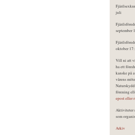
Fjärilsexku
juli
Fjärilsföred
september 
Fjärilsföred
oktober 17
Vill ni att 
ha ett föred
kanske på a
vårens möte
Naturskydds
förening el
epost eller 
Aktivitete
som organisa
Arkiv