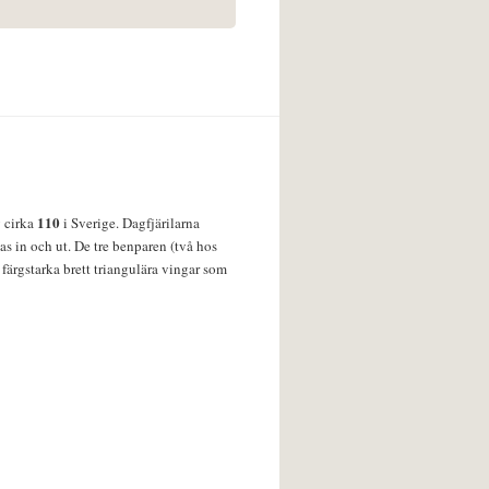
110
v cirka
i Sverige. Dagfjärilarna
s in och ut. De tre benparen (två hos
färgstarka brett triangulära vingar som