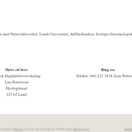
te med Naturvårdsverket, Lunds Universitet, ArtDatabanken, Sveriges Entomologis
Skriv ett brev
Ring oss
sk Dagfjärilsövervakning
Telefon: 046-222 3818 (Lars Petter
Lars Pettersson
Ekologihuset
223 62 Lund
systemet
Drupal
och är utvecklad av webbyrån
Happiness
.
Info