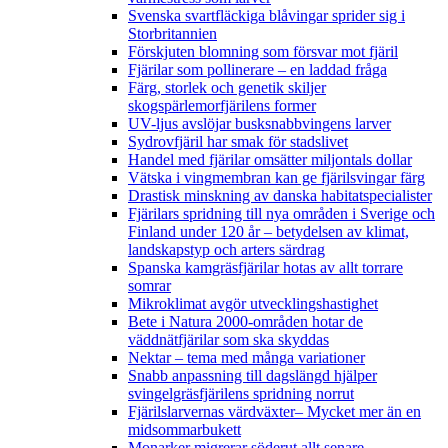
Svenska svartfläckiga blåvingar sprider sig i
Storbritannien
Förskjuten blomning som försvar mot fjäril
Fjärilar som pollinerare – en laddad fråga
Färg, storlek och genetik skiljer
skogspärlemorfjärilens former
UV-ljus avslöjar busksnabbvingens larver
Sydrovfjäril har smak för stadslivet
Handel med fjärilar omsätter miljontals dollar
Vätska i vingmembran kan ge fjärilsvingar färg
Drastisk minskning av danska habitatspecialister
Fjärilars spridning till nya områden i Sverige och
Finland under 120 år
– betydelsen av klimat,
landskapstyp och arters särdrag
Spanska kamgräsfjärilar hotas av allt torrare
somrar
Mikroklimat avgör utvecklingshastighet
Bete i Natura 2000-områden hotar de
väddnätfjärilar som ska skyddas
Nektar – tema med många variationer
Snabb anpassning till dagslängd hjälper
svingelgräsfjärilens spridning norrut
Fjärilslarvernas värdväxter– Mycket mer än en
midsommarbukett
Monarker migrerar söderut allt senare