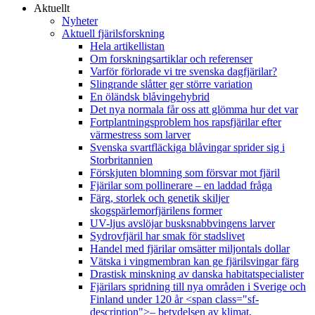
Aktuellt
Nyheter
Aktuell fjärilsforskning
Hela artikellistan
Om forskningsartiklar och referenser
Varför förlorade vi tre svenska dagfjärilar?
Slingrande slåtter ger större variation
En öländsk blåvingehybrid
Det nya normala får oss att glömma hur det var
Fortplantningsproblem hos rapsfjärilar efter
värmestress som larver
Svenska svartfläckiga blåvingar sprider sig i
Storbritannien
Förskjuten blomning som försvar mot fjäril
Fjärilar som pollinerare – en laddad fråga
Färg, storlek och genetik skiljer
skogspärlemorfjärilens former
UV-ljus avslöjar busksnabbvingens larver
Sydrovfjäril har smak för stadslivet
Handel med fjärilar omsätter miljontals dollar
Vätska i vingmembran kan ge fjärilsvingar färg
Drastisk minskning av danska habitatspecialister
Fjärilars spridning till nya områden i Sverige och
Finland under 120 år <span class="sf-
description">– betydelsen av klimat,