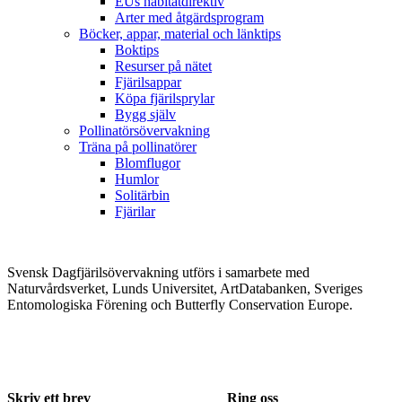
EUs habitatdirektiv
Arter med åtgärdsprogram
Böcker, appar, material och länktips
Boktips
Resurser på nätet
Fjärilsappar
Köpa fjärilsprylar
Bygg själv
Pollinatörsövervakning
Träna på pollinatörer
Blomflugor
Humlor
Solitärbin
Fjärilar
Svensk Dagfjärilsövervakning utförs i samarbete med
Naturvårdsverket, Lunds Universitet, ArtDatabanken, Sveriges
Entomologiska Förening och Butterfly Conservation Europe.
Skriv ett brev
Ring oss