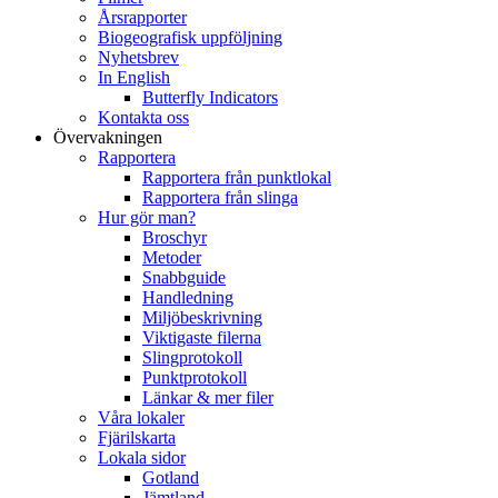
Årsrapporter
Biogeografisk uppföljning
Nyhetsbrev
In English
Butterfly Indicators
Kontakta oss
Övervakningen
Rapportera
Rapportera från punktlokal
Rapportera från slinga
Hur gör man?
Broschyr
Metoder
Snabbguide
Handledning
Miljöbeskrivning
Viktigaste filerna
Slingprotokoll
Punktprotokoll
Länkar & mer filer
Våra lokaler
Fjärilskarta
Lokala sidor
Gotland
Jämtland