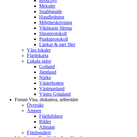
Broschyr
Metoder
Snabbguide
Handledning
Miljöbeskrivning
Viktigaste filerna
Slingprotokoll
Punktprotokoll
Länkar & mer filer
Våra lokaler
Fjärilskarta
Lokala sidor
Gotland
Jämtland
Närke
Västerbotten
Västmanland
Västra Götaland
Forum
Visa, diskutera, artbestäm
Översikt
Ämnen
Fjärilsfrågor
Bilder
Allmänt
Fjärilsgalleri