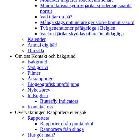
Mindre kräsna sydrovfjärilar sprider sig snabbt
norrut
Vad tittar du på?
Många slags pollinerare ger större bomullsskörd
Två generationer påfågelöga i Belgien
Vackra fjärilar skyddas oftare än alldagliga
Kalender
Anmäl dig här!
Din sida
Om oss
Kontakt och bakgrund
Bakgrund
Vad gör vi
Filmer
Årsrapporter
Biogeografisk uppföljning
Nyhetsbrev
In English
Butterfly Indicators
Kontakta oss
Övervakningen
Rapportera eller sök
Rapportera
Rapportera från punktlokal
Rapportera från slinga
Hur gör man?