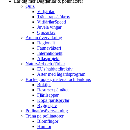
Lär dig mer
Dagfjärilar & pollinatörer
Quiz
Vitfjärilar
Träna raps/kål/rov
VitfjärilarSpeed
Juvela vingar
Quizarkiv
Annan övervakning
Regionalt
Faunaväkteri
Internationellt
Atlasprojekt
Naturvård och fjärilar
EUs habitatdirektiv
Arter med åtgärdsprogram
Böcker, appar, material och länktips
Boktips
Resurser på nätet
Fjärilsappar
Köpa fjärilsprylar
Bygg själv
Pollinatörsövervakning
Träna på pollinatörer
Blomflugor
Humlor