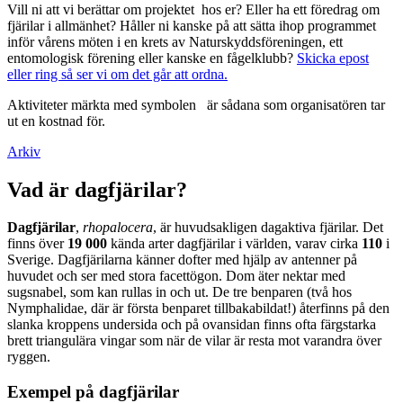
Vill ni att vi berättar om projektet hos er? Eller ha ett föredrag om
fjärilar i allmänhet? Håller ni kanske på att sätta ihop programmet
inför vårens möten i en krets av Naturskyddsföreningen, ett
entomologisk förening eller kanske en fågelklubb?
Skicka epost
eller ring så ser vi om det går att ordna.
Aktiviteter märkta med symbolen
är sådana som organisatören tar
ut en kostnad för.
Arkiv
Vad är dagfjärilar?
Dagfjärilar
,
rhopalocera
, är huvudsakligen dagaktiva fjärilar. Det
finns över
19 000
kända arter dagfjärilar i världen, varav cirka
110
i
Sverige. Dagfjärilarna känner dofter med hjälp av antenner på
huvudet och ser med stora facettögon. Dom äter nektar med
sugsnabel, som kan rullas in och ut. De tre benparen (två hos
Nymphalidae, där är första benparet tillbakabildat!) återfinns på den
slanka kroppens undersida och på ovansidan finns ofta färgstarka
brett triangulära vingar som när de vilar är resta mot varandra över
ryggen.
Exempel på dagfjärilar