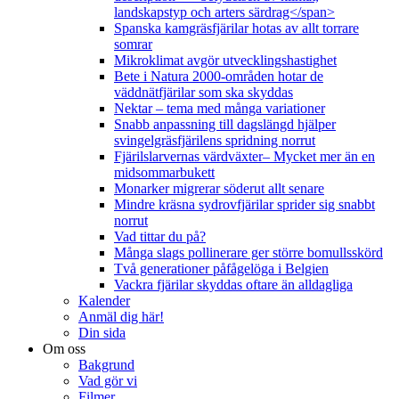
landskapstyp och arters särdrag</span>
Spanska kamgräsfjärilar hotas av allt torrare
somrar
Mikroklimat avgör utvecklingshastighet
Bete i Natura 2000-områden hotar de
väddnätfjärilar som ska skyddas
Nektar – tema med många variationer
Snabb anpassning till dagslängd hjälper
svingelgräsfjärilens spridning norrut
Fjärilslarvernas värdväxter– Mycket mer än en
midsommarbukett
Monarker migrerar söderut allt senare
Mindre kräsna sydrovfjärilar sprider sig snabbt
norrut
Vad tittar du på?
Många slags pollinerare ger större bomullsskörd
Två generationer påfågelöga i Belgien
Vackra fjärilar skyddas oftare än alldagliga
Kalender
Anmäl dig här!
Din sida
Om oss
Bakgrund
Vad gör vi
Filmer