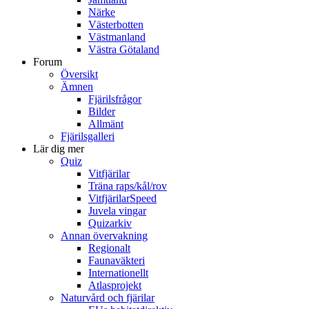
Närke
Västerbotten
Västmanland
Västra Götaland
Forum
Översikt
Ämnen
Fjärilsfrågor
Bilder
Allmänt
Fjärilsgalleri
Lär dig mer
Quiz
Vitfjärilar
Träna raps/kål/rov
VitfjärilarSpeed
Juvela vingar
Quizarkiv
Annan övervakning
Regionalt
Faunaväkteri
Internationellt
Atlasprojekt
Naturvård och fjärilar