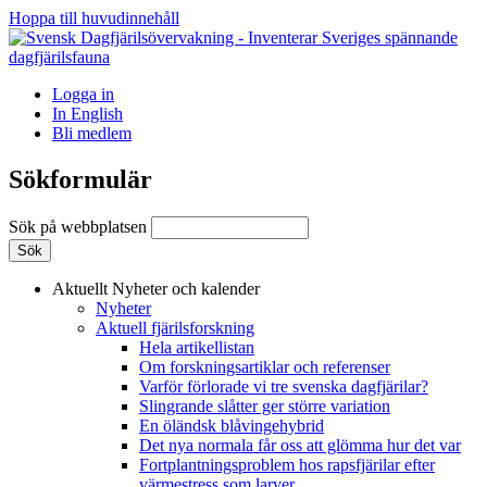
Hoppa till huvudinnehåll
Logga in
In English
Bli medlem
Sökformulär
Sök på webbplatsen
Aktuellt
Nyheter och kalender
Nyheter
Aktuell fjärilsforskning
Hela artikellistan
Om forskningsartiklar och referenser
Varför förlorade vi tre svenska dagfjärilar?
Slingrande slåtter ger större variation
En öländsk blåvingehybrid
Det nya normala får oss att glömma hur det var
Fortplantningsproblem hos rapsfjärilar efter
värmestress som larver