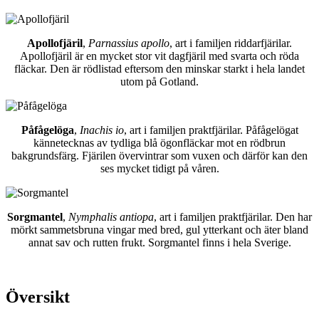
Apollofjäril
,
Parnassius apollo
, art i familjen riddarfjärilar.
Apollofjäril är en mycket stor vit dagfjäril med svarta och röda
fläckar. Den är rödlistad eftersom den minskar starkt i hela landet
utom på Gotland.
Påfågelöga
,
Inachis io
, art i familjen praktfjärilar. Påfågelögat
kännetecknas av tydliga blå ögonfläckar mot en rödbrun
bakgrundsfärg. Fjärilen övervintrar som vuxen och därför kan den
ses mycket tidigt på våren.
Sorgmantel
,
Nymphalis antiopa
, art i familjen praktfjärilar. Den har
mörkt sammetsbruna vingar med bred, gul ytterkant och äter bland
annat sav och rutten frukt. Sorgmantel finns i hela Sverige.
Översikt