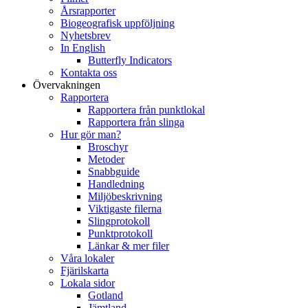
Årsrapporter
Biogeografisk uppföljning
Nyhetsbrev
In English
Butterfly Indicators
Kontakta oss
Övervakningen
Rapportera
Rapportera från punktlokal
Rapportera från slinga
Hur gör man?
Broschyr
Metoder
Snabbguide
Handledning
Miljöbeskrivning
Viktigaste filerna
Slingprotokoll
Punktprotokoll
Länkar & mer filer
Våra lokaler
Fjärilskarta
Lokala sidor
Gotland
Jämtland