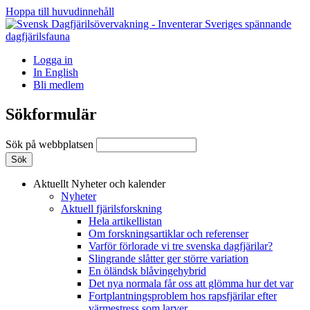
Hoppa till huvudinnehåll
Logga in
In English
Bli medlem
Sökformulär
Sök på webbplatsen
Aktuellt
Nyheter och kalender
Nyheter
Aktuell fjärilsforskning
Hela artikellistan
Om forskningsartiklar och referenser
Varför förlorade vi tre svenska dagfjärilar?
Slingrande slåtter ger större variation
En öländsk blåvingehybrid
Det nya normala får oss att glömma hur det var
Fortplantningsproblem hos rapsfjärilar efter
värmestress som larver