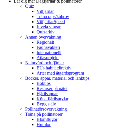
Lär dig mer
Dagfjärilar & pollinatörer
Quiz
Vitfjärilar
Träna raps/kål/rov
VitfjärilarSpeed
Juvela vingar
Quizarkiv
Annan övervakning
Regionalt
Faunaväkteri
Internationellt
Atlasprojekt
Naturvård och fjärilar
EUs habitatdirektiv
Arter med åtgärdsprogram
Böcker, appar, material och länktips
Boktips
Resurser på nätet
Fjärilsappar
Köpa fjärilsprylar
Bygg själv
Pollinatörsövervakning
Träna på pollinatörer
Blomflugor
Humlor