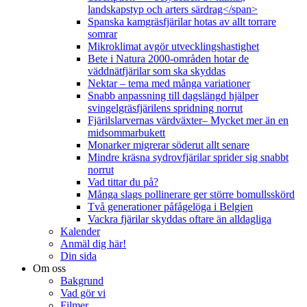
landskapstyp och arters särdrag</span>
Spanska kamgräsfjärilar hotas av allt torrare
somrar
Mikroklimat avgör utvecklingshastighet
Bete i Natura 2000-områden hotar de
väddnätfjärilar som ska skyddas
Nektar – tema med många variationer
Snabb anpassning till dagslängd hjälper
svingelgräsfjärilens spridning norrut
Fjärilslarvernas värdväxter– Mycket mer än en
midsommarbukett
Monarker migrerar söderut allt senare
Mindre kräsna sydrovfjärilar sprider sig snabbt
norrut
Vad tittar du på?
Många slags pollinerare ger större bomullsskörd
Två generationer påfågelöga i Belgien
Vackra fjärilar skyddas oftare än alldagliga
Kalender
Anmäl dig här!
Din sida
Om oss
Bakgrund
Vad gör vi
Filmer