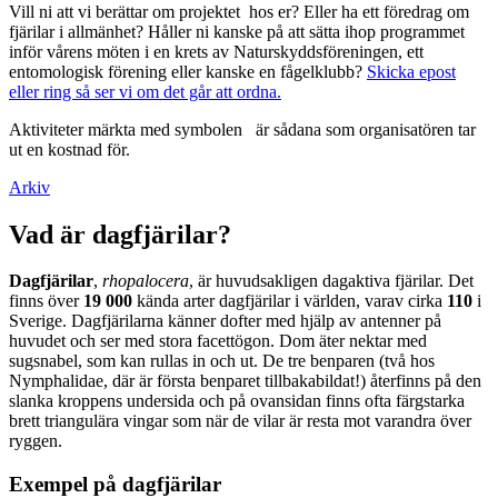
Vill ni att vi berättar om projektet hos er? Eller ha ett föredrag om
fjärilar i allmänhet? Håller ni kanske på att sätta ihop programmet
inför vårens möten i en krets av Naturskyddsföreningen, ett
entomologisk förening eller kanske en fågelklubb?
Skicka epost
eller ring så ser vi om det går att ordna.
Aktiviteter märkta med symbolen
är sådana som organisatören tar
ut en kostnad för.
Arkiv
Vad är dagfjärilar?
Dagfjärilar
,
rhopalocera
, är huvudsakligen dagaktiva fjärilar. Det
finns över
19 000
kända arter dagfjärilar i världen, varav cirka
110
i
Sverige. Dagfjärilarna känner dofter med hjälp av antenner på
huvudet och ser med stora facettögon. Dom äter nektar med
sugsnabel, som kan rullas in och ut. De tre benparen (två hos
Nymphalidae, där är första benparet tillbakabildat!) återfinns på den
slanka kroppens undersida och på ovansidan finns ofta färgstarka
brett triangulära vingar som när de vilar är resta mot varandra över
ryggen.
Exempel på dagfjärilar