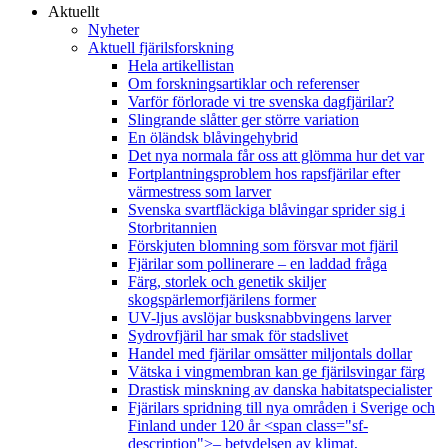
Aktuellt
Nyheter
Aktuell fjärilsforskning
Hela artikellistan
Om forskningsartiklar och referenser
Varför förlorade vi tre svenska dagfjärilar?
Slingrande slåtter ger större variation
En öländsk blåvingehybrid
Det nya normala får oss att glömma hur det var
Fortplantningsproblem hos rapsfjärilar efter
värmestress som larver
Svenska svartfläckiga blåvingar sprider sig i
Storbritannien
Förskjuten blomning som försvar mot fjäril
Fjärilar som pollinerare – en laddad fråga
Färg, storlek och genetik skiljer
skogspärlemorfjärilens former
UV-ljus avslöjar busksnabbvingens larver
Sydrovfjäril har smak för stadslivet
Handel med fjärilar omsätter miljontals dollar
Vätska i vingmembran kan ge fjärilsvingar färg
Drastisk minskning av danska habitatspecialister
Fjärilars spridning till nya områden i Sverige och
Finland under 120 år <span class="sf-
description">– betydelsen av klimat,