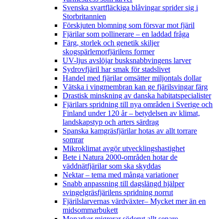
Svenska svartfläckiga blåvingar sprider sig i
Storbritannien
Förskjuten blomning som försvar mot fjäril
Fjärilar som pollinerare – en laddad fråga
Färg, storlek och genetik skiljer
skogspärlemorfjärilens former
UV-ljus avslöjar busksnabbvingens larver
Sydrovfjäril har smak för stadslivet
Handel med fjärilar omsätter miljontals dollar
Vätska i vingmembran kan ge fjärilsvingar färg
Drastisk minskning av danska habitatspecialister
Fjärilars spridning till nya områden i Sverige och
Finland under 120 år
– betydelsen av klimat,
landskapstyp och arters särdrag
Spanska kamgräsfjärilar hotas av allt torrare
somrar
Mikroklimat avgör utvecklingshastighet
Bete i Natura 2000-områden hotar de
väddnätfjärilar som ska skyddas
Nektar – tema med många variationer
Snabb anpassning till dagslängd hjälper
svingelgräsfjärilens spridning norrut
Fjärilslarvernas värdväxter– Mycket mer än en
midsommarbukett
Monarker migrerar söderut allt senare