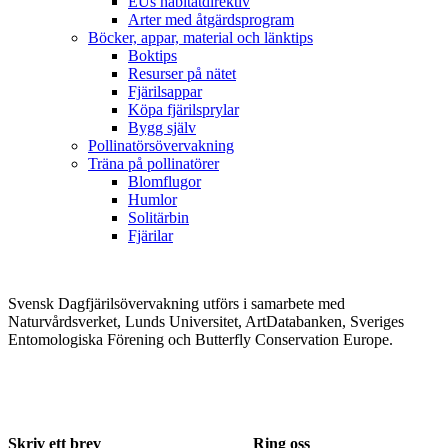
EUs habitatdirektiv
Arter med åtgärdsprogram
Böcker, appar, material och länktips
Boktips
Resurser på nätet
Fjärilsappar
Köpa fjärilsprylar
Bygg själv
Pollinatörsövervakning
Träna på pollinatörer
Blomflugor
Humlor
Solitärbin
Fjärilar
Svensk Dagfjärilsövervakning utförs i samarbete med
Naturvårdsverket, Lunds Universitet, ArtDatabanken, Sveriges
Entomologiska Förening och Butterfly Conservation Europe.
Skriv ett brev
Ring oss