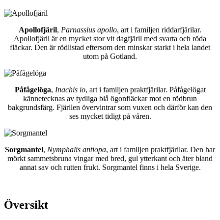
Apollofjäril
,
Parnassius apollo
, art i familjen riddarfjärilar.
Apollofjäril är en mycket stor vit dagfjäril med svarta och röda
fläckar. Den är rödlistad eftersom den minskar starkt i hela landet
utom på Gotland.
Påfågelöga
,
Inachis io
, art i familjen praktfjärilar. Påfågelögat
kännetecknas av tydliga blå ögonfläckar mot en rödbrun
bakgrundsfärg. Fjärilen övervintrar som vuxen och därför kan den
ses mycket tidigt på våren.
Sorgmantel
,
Nymphalis antiopa
, art i familjen praktfjärilar. Den har
mörkt sammetsbruna vingar med bred, gul ytterkant och äter bland
annat sav och rutten frukt. Sorgmantel finns i hela Sverige.
Översikt