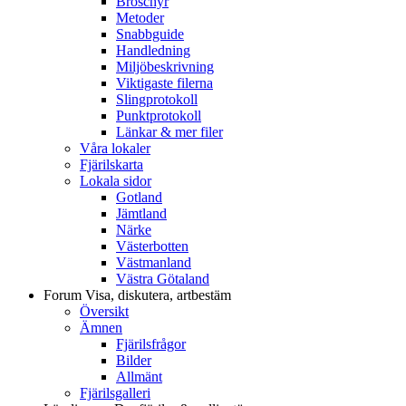
Broschyr
Metoder
Snabbguide
Handledning
Miljöbeskrivning
Viktigaste filerna
Slingprotokoll
Punktprotokoll
Länkar & mer filer
Våra lokaler
Fjärilskarta
Lokala sidor
Gotland
Jämtland
Närke
Västerbotten
Västmanland
Västra Götaland
Forum
Visa, diskutera, artbestäm
Översikt
Ämnen
Fjärilsfrågor
Bilder
Allmänt
Fjärilsgalleri