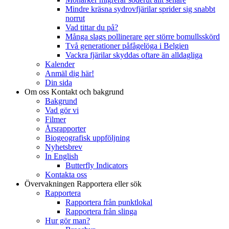
Mindre kräsna sydrovfjärilar sprider sig snabbt
norrut
Vad tittar du på?
Många slags pollinerare ger större bomullsskörd
Två generationer påfågelöga i Belgien
Vackra fjärilar skyddas oftare än alldagliga
Kalender
Anmäl dig här!
Din sida
Om oss
Kontakt och bakgrund
Bakgrund
Vad gör vi
Filmer
Årsrapporter
Biogeografisk uppföljning
Nyhetsbrev
In English
Butterfly Indicators
Kontakta oss
Övervakningen
Rapportera eller sök
Rapportera
Rapportera från punktlokal
Rapportera från slinga
Hur gör man?