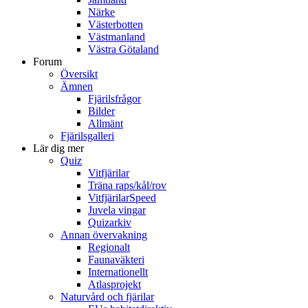
Närke
Västerbotten
Västmanland
Västra Götaland
Forum
Översikt
Ämnen
Fjärilsfrågor
Bilder
Allmänt
Fjärilsgalleri
Lär dig mer
Quiz
Vitfjärilar
Träna raps/kål/rov
VitfjärilarSpeed
Juvela vingar
Quizarkiv
Annan övervakning
Regionalt
Faunaväkteri
Internationellt
Atlasprojekt
Naturvård och fjärilar