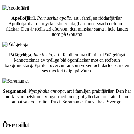
Apollofjäril
,
Parnassius apollo
, art i familjen riddarfjärilar.
Apollofjäril är en mycket stor vit dagfjäril med svarta och röda
fläckar. Den är rödlistad eftersom den minskar starkt i hela landet
utom på Gotland.
Påfågelöga
,
Inachis io
, art i familjen praktfjärilar. Påfågelögat
kännetecknas av tydliga blå ögonfläckar mot en rödbrun
bakgrundsfärg. Fjärilen övervintrar som vuxen och därför kan den
ses mycket tidigt på våren.
Sorgmantel
,
Nymphalis antiopa
, art i familjen praktfjärilar. Den har
mörkt sammetsbruna vingar med bred, gul ytterkant och äter bland
annat sav och rutten frukt. Sorgmantel finns i hela Sverige.
Översikt