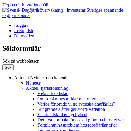
Hoppa till huvudinnehåll
Logga in
In English
Bli medlem
Sökformulär
Sök på webbplatsen
Aktuellt
Nyheter och kalender
Nyheter
Aktuell fjärilsforskning
Hela artikellistan
Om forskningsartiklar och referenser
Varför förlorade vi tre svenska dagfjärilar?
Slingrande slåtter ger större variation
En öländsk blåvingehybrid
Det nya normala får oss att glömma hur det var
Fortplantningsproblem hos rapsfjärilar efter
värmestress som larver