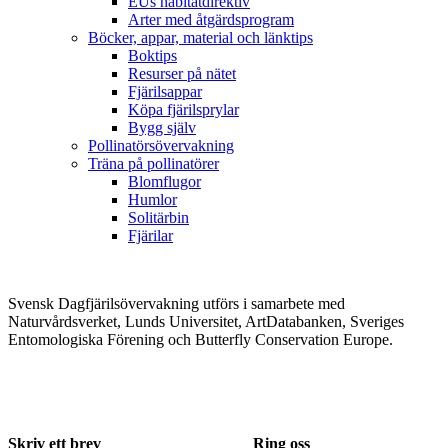
EUs habitatdirektiv
Arter med åtgärdsprogram
Böcker, appar, material och länktips
Boktips
Resurser på nätet
Fjärilsappar
Köpa fjärilsprylar
Bygg själv
Pollinatörsövervakning
Träna på pollinatörer
Blomflugor
Humlor
Solitärbin
Fjärilar
Svensk Dagfjärilsövervakning utförs i samarbete med
Naturvårdsverket, Lunds Universitet, ArtDatabanken, Sveriges
Entomologiska Förening och Butterfly Conservation Europe.
Skriv ett brev
Ring oss