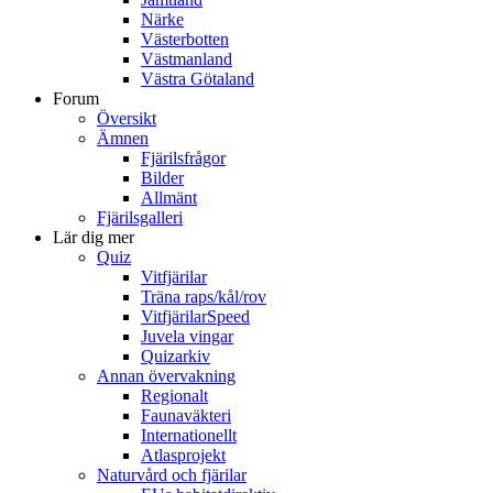
Närke
Västerbotten
Västmanland
Västra Götaland
Forum
Översikt
Ämnen
Fjärilsfrågor
Bilder
Allmänt
Fjärilsgalleri
Lär dig mer
Quiz
Vitfjärilar
Träna raps/kål/rov
VitfjärilarSpeed
Juvela vingar
Quizarkiv
Annan övervakning
Regionalt
Faunaväkteri
Internationellt
Atlasprojekt
Naturvård och fjärilar