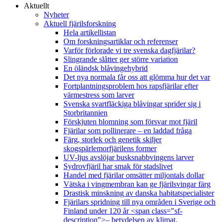
Aktuellt
Nyheter
Aktuell fjärilsforskning
Hela artikellistan
Om forskningsartiklar och referenser
Varför förlorade vi tre svenska dagfjärilar?
Slingrande slåtter ger större variation
En öländsk blåvingehybrid
Det nya normala får oss att glömma hur det var
Fortplantningsproblem hos rapsfjärilar efter
värmestress som larver
Svenska svartfläckiga blåvingar sprider sig i
Storbritannien
Förskjuten blomning som försvar mot fjäril
Fjärilar som pollinerare – en laddad fråga
Färg, storlek och genetik skiljer
skogspärlemorfjärilens former
UV-ljus avslöjar busksnabbvingens larver
Sydrovfjäril har smak för stadslivet
Handel med fjärilar omsätter miljontals dollar
Vätska i vingmembran kan ge fjärilsvingar färg
Drastisk minskning av danska habitatspecialister
Fjärilars spridning till nya områden i Sverige och
Finland under 120 år <span class="sf-
description">– betydelsen av klimat,