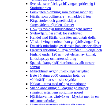
Svenska svartfläckiga blåvingar sprider sig i
Storbritannien
Förskjuten blomning som försvar mot fjäril
Fjärilar som pollinerare – en laddad fråga
Färg, storlek och genetik skiljer
skogspärlemorfjärilens former
UV-ljus avslöjar busksnabbvingens larver
Sydrovfjäril har smak för stadslivet
Handel med fjärilar omsätter miljontals dollar
Vätska i vingmembran kan ge fjärilsvingar färg
Drastisk minskning av danska habitatspecialister
Fjärilars spridning till nya områden i Sverige och
Finland under 120 år
– betydelsen av klimat,
landskapstyp och arters särdrag
Spanska kamgräsfjärilar hotas av allt torrare
somrar
Mikroklimat avgör utvecklingshastighet
Bete i Natura 2000-områden hotar de
väddnätfjärilar som ska skyddas
Nektar – tema med många variationer
Snabb anpassning till dagslängd hjälper
svingelgräsfjärilens spridning norrut
Fjärilslarvernas värdväxter– Mycket mer än en
midsommarbukett
Monarker migrerar söderut allt senare