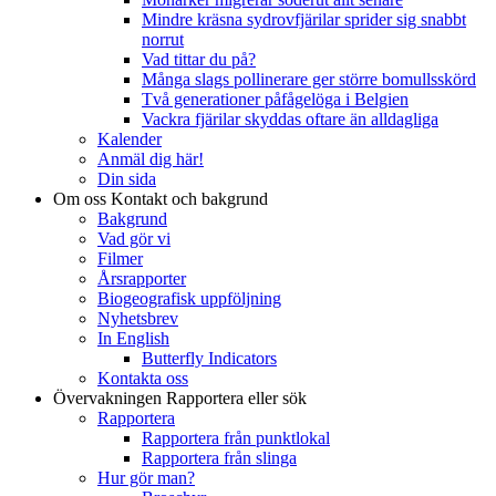
Mindre kräsna sydrovfjärilar sprider sig snabbt
norrut
Vad tittar du på?
Många slags pollinerare ger större bomullsskörd
Två generationer påfågelöga i Belgien
Vackra fjärilar skyddas oftare än alldagliga
Kalender
Anmäl dig här!
Din sida
Om oss
Kontakt och bakgrund
Bakgrund
Vad gör vi
Filmer
Årsrapporter
Biogeografisk uppföljning
Nyhetsbrev
In English
Butterfly Indicators
Kontakta oss
Övervakningen
Rapportera eller sök
Rapportera
Rapportera från punktlokal
Rapportera från slinga
Hur gör man?