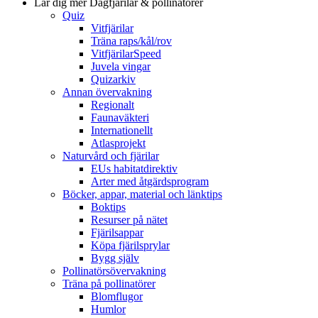
Lär dig mer
Dagfjärilar & pollinatörer
Quiz
Vitfjärilar
Träna raps/kål/rov
VitfjärilarSpeed
Juvela vingar
Quizarkiv
Annan övervakning
Regionalt
Faunaväkteri
Internationellt
Atlasprojekt
Naturvård och fjärilar
EUs habitatdirektiv
Arter med åtgärdsprogram
Böcker, appar, material och länktips
Boktips
Resurser på nätet
Fjärilsappar
Köpa fjärilsprylar
Bygg själv
Pollinatörsövervakning
Träna på pollinatörer
Blomflugor
Humlor