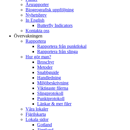
Årsrapporter
Biogeografisk uppföljning
Nyhetsbrev
In English
Butterfly Indicators
Kontakta oss
Övervakningen
Rapportera
Rapportera från punktlokal
Rapportera från slinga
Hur gör man?
Broschyr
Metoder
Snabbguide
Handledning
Miljöbeskrivning
Viktigaste filerna
Slingprotokoll
Punktprotokoll
Länkar & mer filer
Våra lokaler
Fjärilskarta
Lokala sidor
Gotland
Jämtland