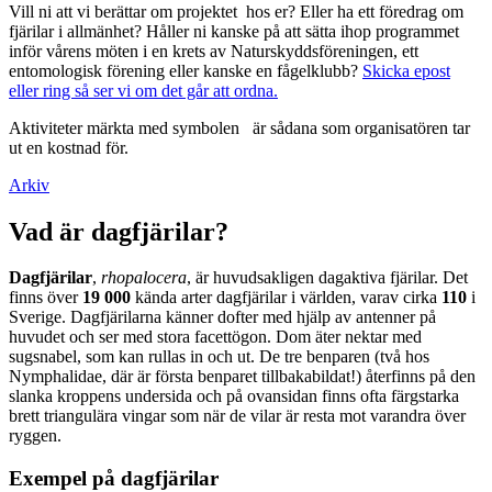
Vill ni att vi berättar om projektet hos er? Eller ha ett föredrag om
fjärilar i allmänhet? Håller ni kanske på att sätta ihop programmet
inför vårens möten i en krets av Naturskyddsföreningen, ett
entomologisk förening eller kanske en fågelklubb?
Skicka epost
eller ring så ser vi om det går att ordna.
Aktiviteter märkta med symbolen
är sådana som organisatören tar
ut en kostnad för.
Arkiv
Vad är dagfjärilar?
Dagfjärilar
,
rhopalocera
, är huvudsakligen dagaktiva fjärilar. Det
finns över
19 000
kända arter dagfjärilar i världen, varav cirka
110
i
Sverige. Dagfjärilarna känner dofter med hjälp av antenner på
huvudet och ser med stora facettögon. Dom äter nektar med
sugsnabel, som kan rullas in och ut. De tre benparen (två hos
Nymphalidae, där är första benparet tillbakabildat!) återfinns på den
slanka kroppens undersida och på ovansidan finns ofta färgstarka
brett triangulära vingar som när de vilar är resta mot varandra över
ryggen.
Exempel på dagfjärilar