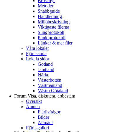
Broschyr
Metoder
Snabbguide
Handledning
Miljöbeskrivning
Viktigaste filerna
Slingprotokoll
Punktprotokoll
Länkar & mer filer
Våra lokaler
Fjärilskarta
Lokala sidor
Gotland
Jämtland
Närke
Västerbotten
Västmanland
Västra Götaland
Forum
Visa, diskutera, artbestäm
Översikt
Ämnen
Fjärilsfrågor
Bilder
Allmänt
Fjärilsgalleri