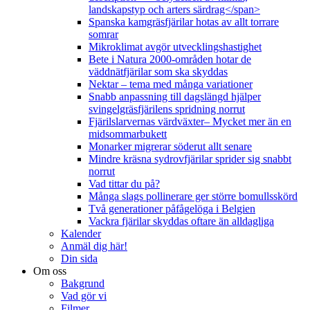
landskapstyp och arters särdrag</span>
Spanska kamgräsfjärilar hotas av allt torrare
somrar
Mikroklimat avgör utvecklingshastighet
Bete i Natura 2000-områden hotar de
väddnätfjärilar som ska skyddas
Nektar – tema med många variationer
Snabb anpassning till dagslängd hjälper
svingelgräsfjärilens spridning norrut
Fjärilslarvernas värdväxter– Mycket mer än en
midsommarbukett
Monarker migrerar söderut allt senare
Mindre kräsna sydrovfjärilar sprider sig snabbt
norrut
Vad tittar du på?
Många slags pollinerare ger större bomullsskörd
Två generationer påfågelöga i Belgien
Vackra fjärilar skyddas oftare än alldagliga
Kalender
Anmäl dig här!
Din sida
Om oss
Bakgrund
Vad gör vi
Filmer