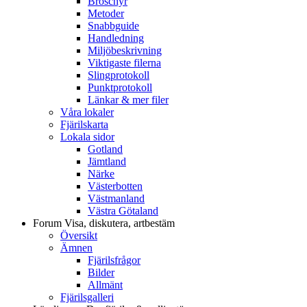
Broschyr
Metoder
Snabbguide
Handledning
Miljöbeskrivning
Viktigaste filerna
Slingprotokoll
Punktprotokoll
Länkar & mer filer
Våra lokaler
Fjärilskarta
Lokala sidor
Gotland
Jämtland
Närke
Västerbotten
Västmanland
Västra Götaland
Forum
Visa, diskutera, artbestäm
Översikt
Ämnen
Fjärilsfrågor
Bilder
Allmänt
Fjärilsgalleri