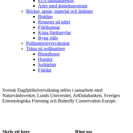
EUs habitatdirektiv
Arter med åtgärdsprogram
Böcker, appar, material och länktips
Boktips
Resurser på nätet
Fjärilsappar
Köpa fjärilsprylar
Bygg själv
Pollinatörsövervakning
Träna på pollinatörer
Blomflugor
Humlor
Solitärbin
Fjärilar
Svensk Dagfjärilsövervakning utförs i samarbete med
Naturvårdsverket, Lunds Universitet, ArtDatabanken, Sveriges
Entomologiska Förening och Butterfly Conservation Europe.
Skriv ett brev
Ring oss