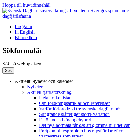
Hoppa till huvudinnehåll
Logga in
In English
Bli medlem
Sökformulär
Sök på webbplatsen
Aktuellt
Nyheter och kalender
Nyheter
Aktuell fjärilsforskning
Hela artikellistan
Om forskningsartiklar och referenser
Varför förlorade vi tre svenska dagfjärilar?
Slingrande slåtter ger större variation
En öländsk blåvingehybrid
Det nya normala får oss att glömma hur det var
Fortplantningsproblem hos rapsfjärilar efter
värmestress som larver