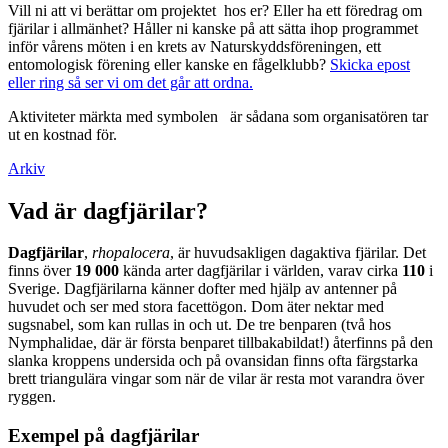
Vill ni att vi berättar om projektet hos er? Eller ha ett föredrag om
fjärilar i allmänhet? Håller ni kanske på att sätta ihop programmet
inför vårens möten i en krets av Naturskyddsföreningen, ett
entomologisk förening eller kanske en fågelklubb?
Skicka epost
eller ring så ser vi om det går att ordna.
Aktiviteter märkta med symbolen
är sådana som organisatören tar
ut en kostnad för.
Arkiv
Vad är dagfjärilar?
Dagfjärilar
,
rhopalocera
, är huvudsakligen dagaktiva fjärilar. Det
finns över
19 000
kända arter dagfjärilar i världen, varav cirka
110
i
Sverige. Dagfjärilarna känner dofter med hjälp av antenner på
huvudet och ser med stora facettögon. Dom äter nektar med
sugsnabel, som kan rullas in och ut. De tre benparen (två hos
Nymphalidae, där är första benparet tillbakabildat!) återfinns på den
slanka kroppens undersida och på ovansidan finns ofta färgstarka
brett triangulära vingar som när de vilar är resta mot varandra över
ryggen.
Exempel på dagfjärilar