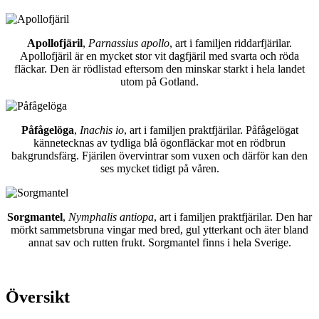
Apollofjäril
,
Parnassius apollo
, art i familjen riddarfjärilar.
Apollofjäril är en mycket stor vit dagfjäril med svarta och röda
fläckar. Den är rödlistad eftersom den minskar starkt i hela landet
utom på Gotland.
Påfågelöga
,
Inachis io
, art i familjen praktfjärilar. Påfågelögat
kännetecknas av tydliga blå ögonfläckar mot en rödbrun
bakgrundsfärg. Fjärilen övervintrar som vuxen och därför kan den
ses mycket tidigt på våren.
Sorgmantel
,
Nymphalis antiopa
, art i familjen praktfjärilar. Den har
mörkt sammetsbruna vingar med bred, gul ytterkant och äter bland
annat sav och rutten frukt. Sorgmantel finns i hela Sverige.
Översikt