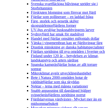
Svenska svartfläckiga blåvingar sprider sig i
Storbritannien
Förskjuten blomning som försvar mot fjäril
Fjärilar som pollinerare – en laddad fråga
Färg, storlek och genetik skiljer
skogspärlemorfjärilens former
UV-ljus avslöjar busksnabbvingens larver
Sydrovfjäril har smak för stadslivet
Handel med fjärilar omsätter miljontals dollar
Vätska i vingmembran kan ge fjärilsvingar färg
Drastisk minskning av danska habitatspecialister
Fjärilars spridning till nya områden i Sverige och
Finland under 120 år
– betydelsen av klimat,
landskapstyp och arters särdrag
Spanska kamgräsfjärilar hotas av allt torrare
somrar
Mikroklimat avgör utvecklingshastighet
Bete i Natura 2000-områden hotar de
väddnätfjärilar som ska skyddas
Nektar – tema med många variationer
Snabb anpassning till dagslängd hjälper
svingelgräsfjärilens spridning norrut
Fjärilslarvernas värdväxter– Mycket mer än en
midsommarbukett
Monarker migrerar söderut allt senare