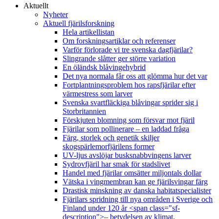
Aktuellt
Nyheter
Aktuell fjärilsforskning
Hela artikellistan
Om forskningsartiklar och referenser
Varför förlorade vi tre svenska dagfjärilar?
Slingrande slåtter ger större variation
En öländsk blåvingehybrid
Det nya normala får oss att glömma hur det var
Fortplantningsproblem hos rapsfjärilar efter
värmestress som larver
Svenska svartfläckiga blåvingar sprider sig i
Storbritannien
Förskjuten blomning som försvar mot fjäril
Fjärilar som pollinerare – en laddad fråga
Färg, storlek och genetik skiljer
skogspärlemorfjärilens former
UV-ljus avslöjar busksnabbvingens larver
Sydrovfjäril har smak för stadslivet
Handel med fjärilar omsätter miljontals dollar
Vätska i vingmembran kan ge fjärilsvingar färg
Drastisk minskning av danska habitatspecialister
Fjärilars spridning till nya områden i Sverige och
Finland under 120 år <span class="sf-
description">– betydelsen av klimat,