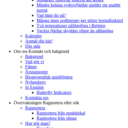
Mindre kräsna sydrovfjärilar sprider sig snabbt
norrut
Vad tittar du på?
Många slags pollinerare ger större bomullsskörd
Två generationer påfågelöga i Belgien
Vackra fjärilar skyddas oftare än alldagliga
Kalender
Anmäl dig här!
Din sida
Om oss
Kontakt och bakgrund
Bakgrund
Vad gör vi
Filmer
Årsrapporter
Biogeografisk uppföljning
Nyhetsbrev
In English
Butterfly Indicators
Kontakta oss
Övervakningen
Rapportera eller sök
Rapportera
Rapportera från punktlokal
Rapportera från slinga
Hur gör man?