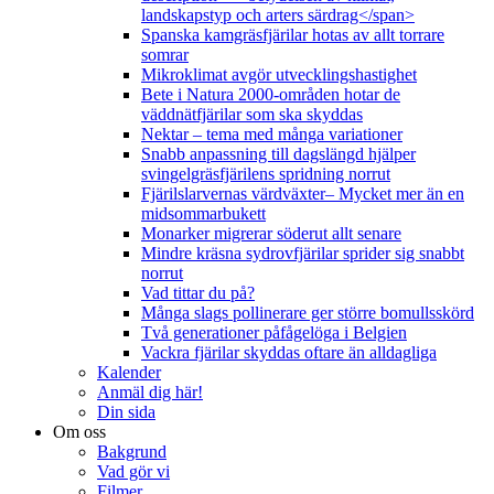
landskapstyp och arters särdrag</span>
Spanska kamgräsfjärilar hotas av allt torrare
somrar
Mikroklimat avgör utvecklingshastighet
Bete i Natura 2000-områden hotar de
väddnätfjärilar som ska skyddas
Nektar – tema med många variationer
Snabb anpassning till dagslängd hjälper
svingelgräsfjärilens spridning norrut
Fjärilslarvernas värdväxter– Mycket mer än en
midsommarbukett
Monarker migrerar söderut allt senare
Mindre kräsna sydrovfjärilar sprider sig snabbt
norrut
Vad tittar du på?
Många slags pollinerare ger större bomullsskörd
Två generationer påfågelöga i Belgien
Vackra fjärilar skyddas oftare än alldagliga
Kalender
Anmäl dig här!
Din sida
Om oss
Bakgrund
Vad gör vi
Filmer