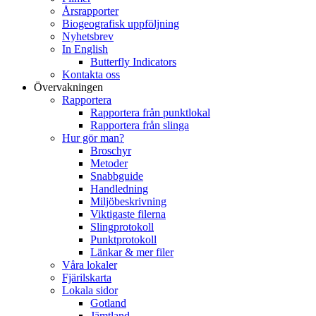
Årsrapporter
Biogeografisk uppföljning
Nyhetsbrev
In English
Butterfly Indicators
Kontakta oss
Övervakningen
Rapportera
Rapportera från punktlokal
Rapportera från slinga
Hur gör man?
Broschyr
Metoder
Snabbguide
Handledning
Miljöbeskrivning
Viktigaste filerna
Slingprotokoll
Punktprotokoll
Länkar & mer filer
Våra lokaler
Fjärilskarta
Lokala sidor
Gotland
Jämtland