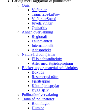
Lär dig mer
Dagfjärilar & pollinatörer
Quiz
Vitfjärilar
Träna raps/kål/rov
VitfjärilarSpeed
Juvela vingar
Quizarkiv
Annan övervakning
Regionalt
Faunaväkteri
Internationellt
Atlasprojekt
Naturvård och fjärilar
EUs habitatdirektiv
Arter med åtgärdsprogram
Böcker, appar, material och länktips
Boktips
Resurser på nätet
Fjärilsappar
Köpa fjärilsprylar
Bygg själv
Pollinatörsövervakning
Träna på pollinatörer
Blomflugor
Humlor