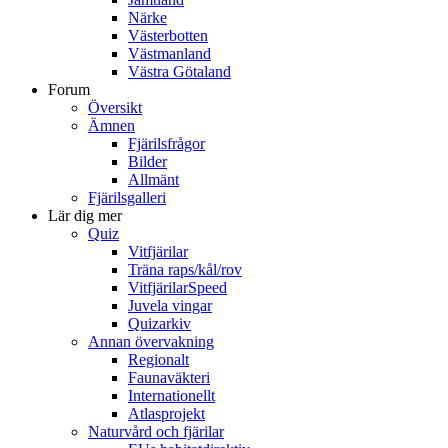
Närke
Västerbotten
Västmanland
Västra Götaland
Forum
Översikt
Ämnen
Fjärilsfrågor
Bilder
Allmänt
Fjärilsgalleri
Lär dig mer
Quiz
Vitfjärilar
Träna raps/kål/rov
VitfjärilarSpeed
Juvela vingar
Quizarkiv
Annan övervakning
Regionalt
Faunaväkteri
Internationellt
Atlasprojekt
Naturvård och fjärilar