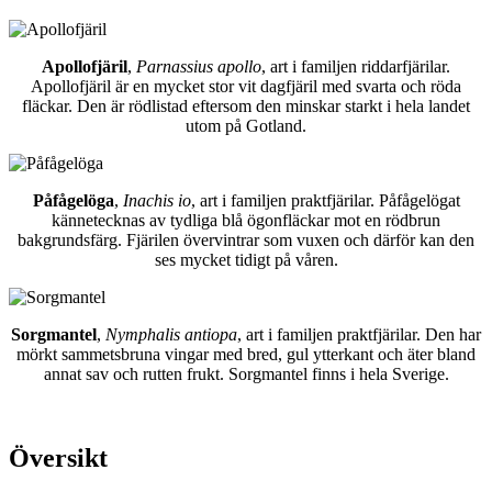
Apollofjäril
,
Parnassius apollo
, art i familjen riddarfjärilar.
Apollofjäril är en mycket stor vit dagfjäril med svarta och röda
fläckar. Den är rödlistad eftersom den minskar starkt i hela landet
utom på Gotland.
Påfågelöga
,
Inachis io
, art i familjen praktfjärilar. Påfågelögat
kännetecknas av tydliga blå ögonfläckar mot en rödbrun
bakgrundsfärg. Fjärilen övervintrar som vuxen och därför kan den
ses mycket tidigt på våren.
Sorgmantel
,
Nymphalis antiopa
, art i familjen praktfjärilar. Den har
mörkt sammetsbruna vingar med bred, gul ytterkant och äter bland
annat sav och rutten frukt. Sorgmantel finns i hela Sverige.
Översikt