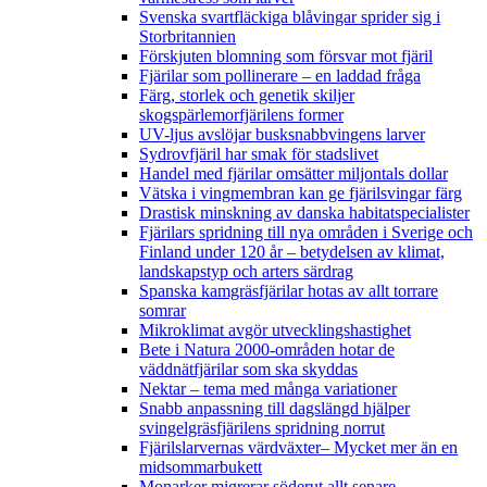
Svenska svartfläckiga blåvingar sprider sig i
Storbritannien
Förskjuten blomning som försvar mot fjäril
Fjärilar som pollinerare – en laddad fråga
Färg, storlek och genetik skiljer
skogspärlemorfjärilens former
UV-ljus avslöjar busksnabbvingens larver
Sydrovfjäril har smak för stadslivet
Handel med fjärilar omsätter miljontals dollar
Vätska i vingmembran kan ge fjärilsvingar färg
Drastisk minskning av danska habitatspecialister
Fjärilars spridning till nya områden i Sverige och
Finland under 120 år
– betydelsen av klimat,
landskapstyp och arters särdrag
Spanska kamgräsfjärilar hotas av allt torrare
somrar
Mikroklimat avgör utvecklingshastighet
Bete i Natura 2000-områden hotar de
väddnätfjärilar som ska skyddas
Nektar – tema med många variationer
Snabb anpassning till dagslängd hjälper
svingelgräsfjärilens spridning norrut
Fjärilslarvernas värdväxter– Mycket mer än en
midsommarbukett
Monarker migrerar söderut allt senare