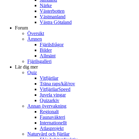
Närke
Västerbotten
Västmanland
Västra Götaland
Forum
Översikt
Ämnen
Fjärilsfrågor
Bilder
Allmänt
Fjärilsgalleri
Lär dig mer
Quiz
Vitfjärilar
Träna raps/kål/rov
VitfjärilarSpeed
Juvela vingar
Quizarkiv
Annan övervakning
Regionalt
Faunaväkteri
Internationellt
Atlasprojekt
Naturvård och fjärilar