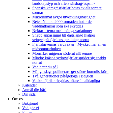
landskapstyp och arters särdrag</span>
Spanska kamgräsfjärilar hotas av allt torrare
somrar
Mikroklimat avgör utvecklingshastighet
Bete i Natura 2000-områden hotar de
väddnätfjärilar som ska skyddas
Nektar – tema med många variationer
Snabb anpassning till dagslängd hjälper
svingelgräsfjärilens spridning norrut
Fjärilslarvernas värdväxter– Mycket mer än en
midsommarbukett
Monarker migrerar söderut allt senare
Mindre kräsna sydrovfjärilar sprider sig snabbt
norrut
Vad tittar du på?
Många slags pollinerare ger större bomullsskörd
Två generationer påfågelöga i Belgien
Vackra fjärilar skyddas oftare än alldagliga
Kalender
Anmäl dig här!
Din sida
Om oss
Bakgrund
Vad gör vi
Filmer