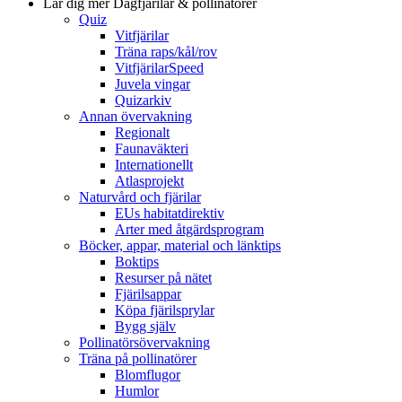
Lär dig mer
Dagfjärilar & pollinatörer
Quiz
Vitfjärilar
Träna raps/kål/rov
VitfjärilarSpeed
Juvela vingar
Quizarkiv
Annan övervakning
Regionalt
Faunaväkteri
Internationellt
Atlasprojekt
Naturvård och fjärilar
EUs habitatdirektiv
Arter med åtgärdsprogram
Böcker, appar, material och länktips
Boktips
Resurser på nätet
Fjärilsappar
Köpa fjärilsprylar
Bygg själv
Pollinatörsövervakning
Träna på pollinatörer
Blomflugor
Humlor