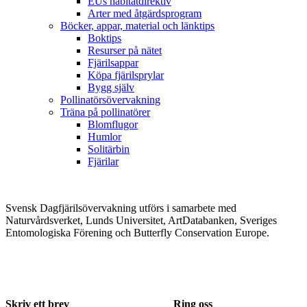
EUs habitatdirektiv
Arter med åtgärdsprogram
Böcker, appar, material och länktips
Boktips
Resurser på nätet
Fjärilsappar
Köpa fjärilsprylar
Bygg själv
Pollinatörsövervakning
Träna på pollinatörer
Blomflugor
Humlor
Solitärbin
Fjärilar
Svensk Dagfjärilsövervakning utförs i samarbete med
Naturvårdsverket, Lunds Universitet, ArtDatabanken, Sveriges
Entomologiska Förening och Butterfly Conservation Europe.
Skriv ett brev
Ring oss