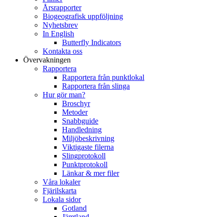
Årsrapporter
Biogeografisk uppföljning
Nyhetsbrev
In English
Butterfly Indicators
Kontakta oss
Övervakningen
Rapportera
Rapportera från punktlokal
Rapportera från slinga
Hur gör man?
Broschyr
Metoder
Snabbguide
Handledning
Miljöbeskrivning
Viktigaste filerna
Slingprotokoll
Punktprotokoll
Länkar & mer filer
Våra lokaler
Fjärilskarta
Lokala sidor
Gotland
Jämtland