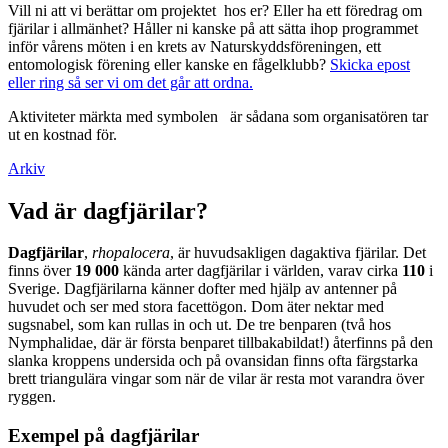
Vill ni att vi berättar om projektet hos er? Eller ha ett föredrag om
fjärilar i allmänhet? Håller ni kanske på att sätta ihop programmet
inför vårens möten i en krets av Naturskyddsföreningen, ett
entomologisk förening eller kanske en fågelklubb?
Skicka epost
eller ring så ser vi om det går att ordna.
Aktiviteter märkta med symbolen
är sådana som organisatören tar
ut en kostnad för.
Arkiv
Vad är dagfjärilar?
Dagfjärilar
,
rhopalocera
, är huvudsakligen dagaktiva fjärilar. Det
finns över
19 000
kända arter dagfjärilar i världen, varav cirka
110
i
Sverige. Dagfjärilarna känner dofter med hjälp av antenner på
huvudet och ser med stora facettögon. Dom äter nektar med
sugsnabel, som kan rullas in och ut. De tre benparen (två hos
Nymphalidae, där är första benparet tillbakabildat!) återfinns på den
slanka kroppens undersida och på ovansidan finns ofta färgstarka
brett triangulära vingar som när de vilar är resta mot varandra över
ryggen.
Exempel på dagfjärilar