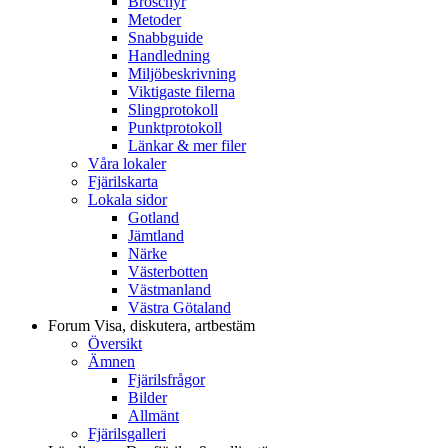
Broschyr
Metoder
Snabbguide
Handledning
Miljöbeskrivning
Viktigaste filerna
Slingprotokoll
Punktprotokoll
Länkar & mer filer
Våra lokaler
Fjärilskarta
Lokala sidor
Gotland
Jämtland
Närke
Västerbotten
Västmanland
Västra Götaland
Forum
Visa, diskutera, artbestäm
Översikt
Ämnen
Fjärilsfrågor
Bilder
Allmänt
Fjärilsgalleri