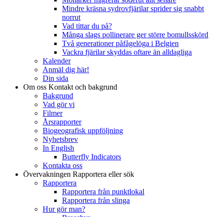
Mindre kräsna sydrovfjärilar sprider sig snabbt
norrut
Vad tittar du på?
Många slags pollinerare ger större bomullsskörd
Två generationer påfågelöga i Belgien
Vackra fjärilar skyddas oftare än alldagliga
Kalender
Anmäl dig här!
Din sida
Om oss
Kontakt och bakgrund
Bakgrund
Vad gör vi
Filmer
Årsrapporter
Biogeografisk uppföljning
Nyhetsbrev
In English
Butterfly Indicators
Kontakta oss
Övervakningen
Rapportera eller sök
Rapportera
Rapportera från punktlokal
Rapportera från slinga
Hur gör man?