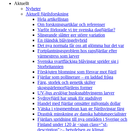
Aktuellt
Nyheter
Aktuell fjärilsforskning
Hela artikellistan
Om forskningsartiklar och referenser
Varför förlorade vi tre svenska dagfjärilar?
Slingrande slåtter ger större variation
En öländsk blåvingehybrid
Det nya normala får oss att glömma hur det var
Fortplantningsproblem hos rapsfjärilar efter
värmestress som larver
Svenska svartfläckiga blåvingar sprider sig i
Storbritannien
Förskjuten blomning som försvar mot fjäril
Fjärilar som pollinerare – en laddad fråga
Färg, storlek och genetik skiljer
skogspärlemorfjärilens former
UV-ljus avslöjar busksnabbvingens larver
Sydrovfjäril har smak för stadslivet
Handel med fjärilar omsätter miljontals dollar
Vätska i vingmembran kan ge fjärilsvingar färg
Drastisk minskning av danska habitatspecialister
Fjärilars spridning till nya områden i Sverige och
Finland under 120 år <span class="sf-
description">– betydelsen av klimat,