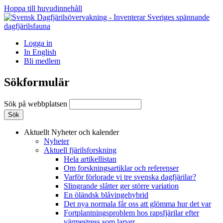
Hoppa till huvudinnehåll
Logga in
In English
Bli medlem
Sökformulär
Sök på webbplatsen
Aktuellt
Nyheter och kalender
Nyheter
Aktuell fjärilsforskning
Hela artikellistan
Om forskningsartiklar och referenser
Varför förlorade vi tre svenska dagfjärilar?
Slingrande slåtter ger större variation
En öländsk blåvingehybrid
Det nya normala får oss att glömma hur det var
Fortplantningsproblem hos rapsfjärilar efter
värmestress som larver