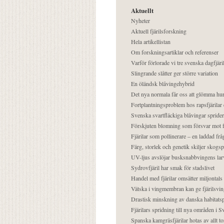
Aktuellt
Nyheter
Aktuell fjärilsforskning
Hela artikellistan
Om forskningsartiklar och referenser
Varför förlorade vi tre svenska dagfjäri
Slingrande slåtter ger större variation
En öländsk blåvingehybrid
Det nya normala får oss att glömma hur
Fortplantningsproblem hos rapsfjärilar 
Svenska svartfläckiga blåvingar sprider 
Förskjuten blomning som försvar mot fj
Fjärilar som pollinerare – en laddad frå
Färg, storlek och genetik skiljer skogs
UV-ljus avslöjar busksnabbvingens lar
Sydrovfjäril har smak för stadslivet
Handel med fjärilar omsätter miljontals 
Vätska i vingmembran kan ge fjärilsvin
Drastisk minskning av danska habitatsp
Fjärilars spridning till nya områden i
Spanska kamgräsfjärilar hotas av allt t