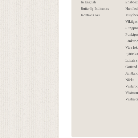
In English
Snabbgu
Butterfly Indicators
Handled
Kontakta oss
Miljöbes
Viktigast
Slingpro
Punktpro
Länkar &
Våra lok
Fjärilska
Lokala s
Gotland
Jämtlan
Närke
Västerbo
Västman
Västra G