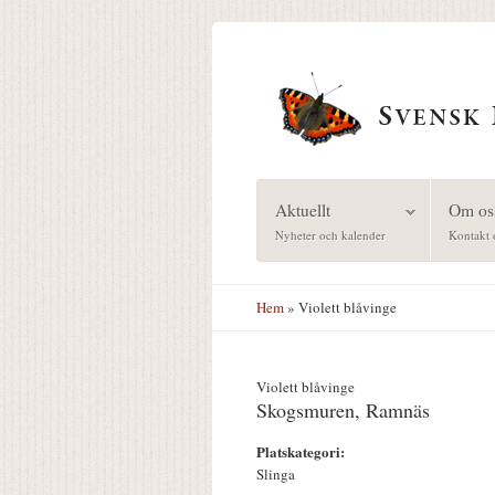
Hoppa till huvudinnehåll
Aktuellt
Om os
Nyheter och kalender
Kontakt 
Hem
» Violett blåvinge
Violett blåvinge
Skogsmuren, Ramnäs
Platskategori:
Slinga