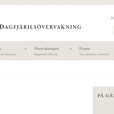
B
Sök
s
Övervakningen
Forum
och bakgrund
Rapportera eller sök
Visa, diskutera, artbestäm
PÅ G