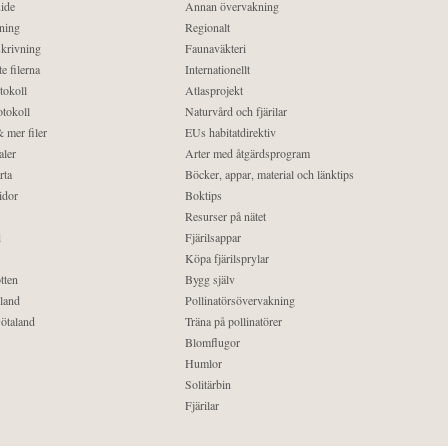
ide
Annan övervakning
ning
Regionalt
krivning
Faunaväkteri
e filerna
Internationellt
tokoll
Atlasprojekt
tokoll
Naturvård och fjärilar
 mer filer
EUs habitatdirektiv
aler
Arter med åtgärdsprogram
rta
Böcker, appar, material och länktips
idor
Boktips
Resurser på nätet
d
Fjärilsappar
Köpa fjärilsprylar
tten
Bygg själv
land
Pollinatörsövervakning
ötaland
Träna på pollinatörer
Blomflugor
Humlor
Solitärbin
Fjärilar