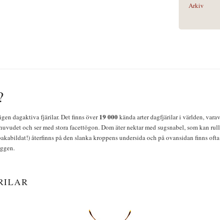
Arkiv
?
19 000
igen dagaktiva fjärilar. Det finns över
kända arter dagfjärilar i världen, vara
huvudet och ser med stora facettögon. Dom äter nektar med sugsnabel, som kan rulla
bakabildat!) återfinns på den slanka kroppens undersida och på ovansidan finns ofta 
yggen.
RILAR