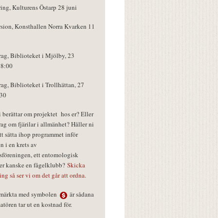
ring, Kulturens Östarp 28 juni
rsion, Konsthallen Norra Kvarken 11
rag, Biblioteket i Mjölby, 23
18:00
rag, Biblioteket i Trollhättan, 27
:30
vi berättar om projektet hos er? Eller
rag om fjärilar i allmänhet? Håller ni
tt sätta ihop programmet inför
n i en krets av
föreningen, ett entomologisk
ler kanske en fågelklubb?
Skicka
ring så ser vi om det går att ordna.
r märkta med symbolen
är sådana
tören tar ut en kostnad för.