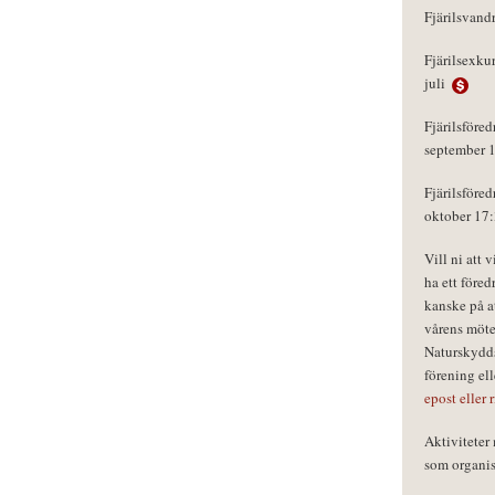
Fjärilsvand
Fjärilsexku
juli
Fjärilsföred
september 
Fjärilsföred
oktober 17
Vill ni att 
ha ett föred
kanske på a
vårens möte
Naturskydds
förening el
epost eller 
Aktivitete
som organisa