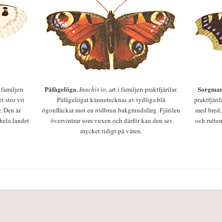
Påfågelöga
Sorgman
 i familjen
,
Inachis io
, art i familjen praktfjärilar.
t stor vit
Påfågelögat kännetecknas av tydliga blå
praktfjäri
r. Den är
ögonfläckar mot en rödbrun bakgrundsfärg. Fjärilen
med bred,
 hela landet
övervintrar som vuxen och därför kan den ses
och rutten
mycket tidigt på våren.