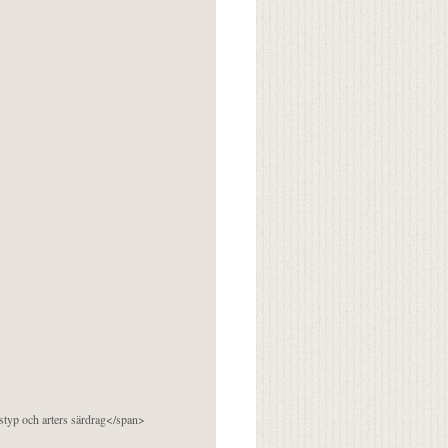
pstyp och arters särdrag</span>