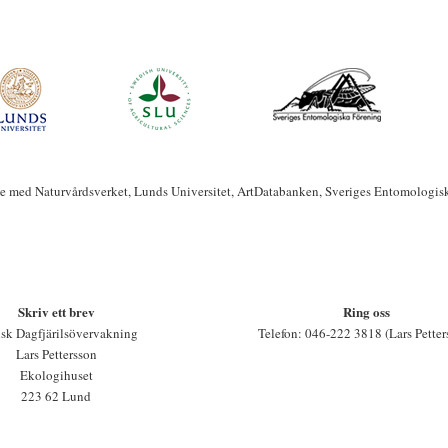
te med Naturvårdsverket, Lunds Universitet, ArtDatabanken, Sveriges Entomologis
Skriv ett brev
Ring oss
sk Dagfjärilsövervakning
Telefon: 046-222 3818 (Lars Petter
Lars Pettersson
Ekologihuset
223 62 Lund