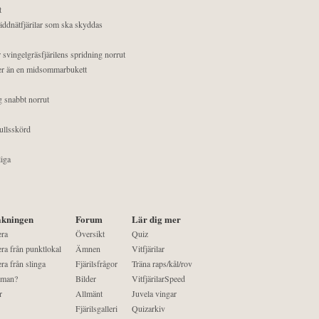
t
äddnätfjärilar som ska skyddas
 svingelgräsfjärilens spridning norrut
mer än en midsommarbukett
g snabbt norrut
ullsskörd
liga
kningen
Forum
Lär dig mer
era
Översikt
Quiz
ra från punktlokal
Ämnen
Vitfjärilar
ra från slinga
Fjärilsfrågor
Träna raps/kål/rov
 man?
Bilder
VitfjärilarSpeed
r
Allmänt
Juvela vingar
Fjärilsgalleri
Quizarkiv