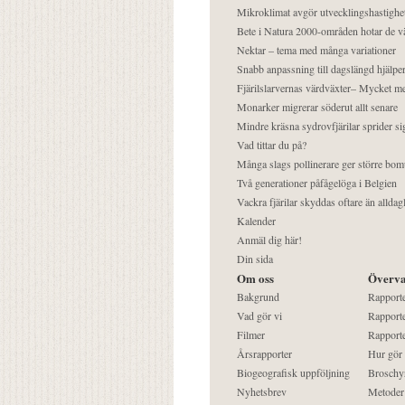
Mikroklimat avgör utvecklingshastighe
Bete i Natura 2000-områden hotar de v
Nektar – tema med många variationer
Snabb anpassning till dagslängd hjälper
Fjärilslarvernas värdväxter– Mycket 
Monarker migrerar söderut allt senare
Mindre kräsna sydrovfjärilar sprider si
Vad tittar du på?
Många slags pollinerare ger större bom
Två generationer påfågelöga i Belgien
Vackra fjärilar skyddas oftare än alldag
Kalender
Anmäl dig här!
Din sida
Om oss
Överva
Bakgrund
Rapport
Vad gör vi
Rapporte
Filmer
Rapporte
Årsrapporter
Hur gör
Biogeografisk uppföljning
Broschy
Nyhetsbrev
Metoder