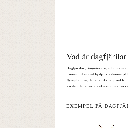
Vad är dagfjärilar
Dagfjärilar
,
rhopalocera
, är huvudsakl
känner dofter med hjälp av antenner på 
Nymphalidae, där är första benparet till
när de vilar är resta mot varandra över r
EXEMPEL PÅ DAGFJÄ