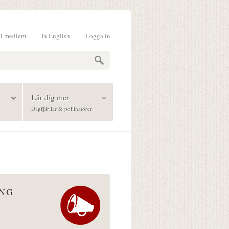
li medlem
In English
Logga in
formulär
Lär dig mer
Dagfjärilar & pollinatörer
ÅNG