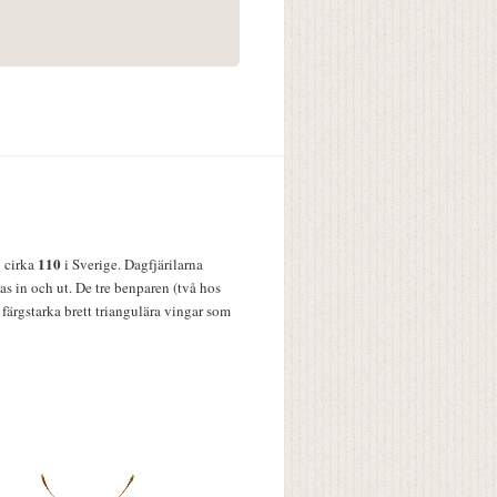
110
v cirka
i Sverige. Dagfjärilarna
s in och ut. De tre benparen (två hos
färgstarka brett triangulära vingar som