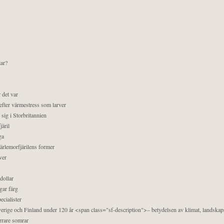
lar?
 det var
efter värmestress som larver
sig i Storbritannien
äril
ga
pärlemorfjärilens former
ver
dollar
gar färg
ecialister
 Sverige och Finland under 120 år <span class="sf-description">– betydelsen av klimat, landska
orrare somrar