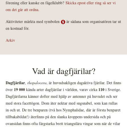
förening eller kanske en fågelklubb?
Skicka epost eller ring så ser vi
om det går att ordna.
Aktiviteter märkta med symbolen
är sådana som organisatören tar ut
en kostnad för.
Arkiv
Vad är dagfjärilar?
Dagfjärilar
,
rhopalocera
, är huvudsakligen dagaktiva fjärilar. Det finns
19 000
110
över
kända arter dagfjärilar i världen, varav cirka
i Sverige.
Dagfjärilarna känner dofter med hjälp av antenner på huvudet och ser
med stora facettögon. Dom äter nektar med sugsnabel, som kan rullas
in och ut. De tre benparen (två hos Nymphalidae, där är första benparet
tillbakabildat!) återfinns på den slanka kroppens undersida och på
ovansidan finns ofta färgstarka brett triangulära vingar som när de vilar