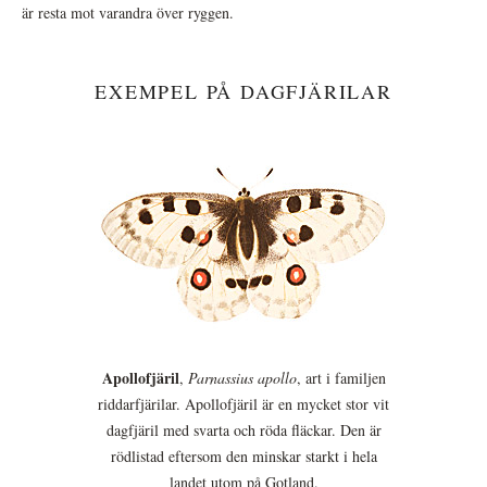
är resta mot varandra över ryggen.
EXEMPEL PÅ DAGFJÄRILAR
Apollofjäril
,
Parnassius apollo
, art i familjen
riddarfjärilar. Apollofjäril är en mycket stor vit
dagfjäril med svarta och röda fläckar. Den är
rödlistad eftersom den minskar starkt i hela
landet utom på Gotland.