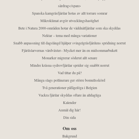
särdrag</span>
Spanska kamgräsfjärilar hotas av allt torrare somrar
Mikroklimat avgör utvecklingshastighet
Bete i Natura 2000-områden hotar de väddnätfjärilar som ska skyddas
Nektar – tema med många variationer
Snabb anpassning till dagslängd hjälper svingelgräsfjärilens spridning norrut
Fjärilslarvernas värdväxter– Mycket mer än en midsommarbukett
Monarker migrerar söderut allt senare
Mindre kräsna sydrovfjärilar sprider sig snabbt norrut
Vad tittar du på?
Många slags pollinerare ger större bomullsskörd
Två generationer påfågelöga i Belgien
Vackra fjärilar skyddas oftare än alldagliga
Kalender
Anmäl dig här!
Din sida
Om oss
Bakgrund