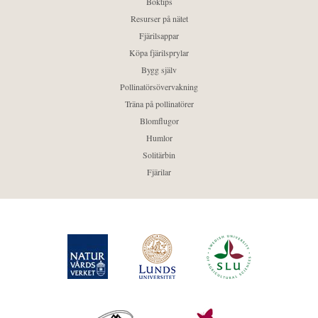
Boktips
Resurser på nätet
Fjärilsappar
Köpa fjärilsprylar
Bygg själv
Pollinatörsövervakning
Träna på pollinatörer
Blomflugor
Humlor
Solitärbin
Fjärilar