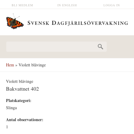
Hoppa till huvudinnehåll
BLI MEDLEM
IN ENGLISH
LOGGA IN
Sökformulär
Hem
» Violett blåvinge
Violett blåvinge
Bakvattnet 402
Platskategori:
Slinga
Antal observationer:
1