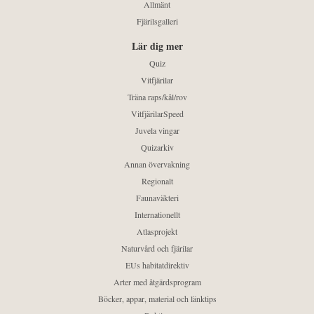
Allmänt
Fjärilsgalleri
Lär dig mer
Quiz
Vitfjärilar
Träna raps/kål/rov
VitfjärilarSpeed
Juvela vingar
Quizarkiv
Annan övervakning
Regionalt
Faunaväkteri
Internationellt
Atlasprojekt
Naturvård och fjärilar
EUs habitatdirektiv
Arter med åtgärdsprogram
Böcker, appar, material och länktips