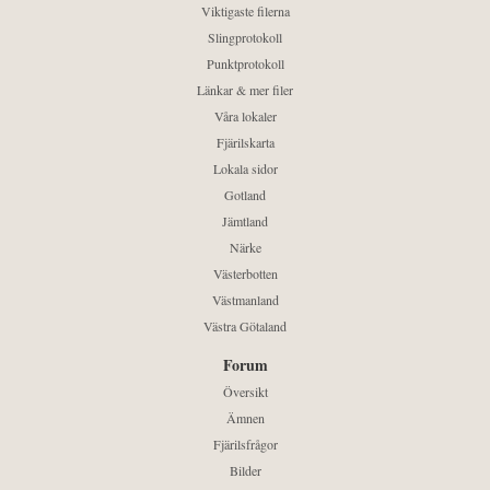
Viktigaste filerna
Slingprotokoll
Punktprotokoll
Länkar & mer filer
Våra lokaler
Fjärilskarta
Lokala sidor
Gotland
Jämtland
Närke
Västerbotten
Västmanland
Västra Götaland
Forum
Översikt
Ämnen
Fjärilsfrågor
Bilder