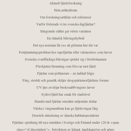
Aktuell fjärilsforskning
Hela artikellistan
Om forskningsartiklar och referenser
Varför förlorade vi tre svenska dagfjärilar?
Slingrande slåtter ger större variation
En öländsk blåvingehybrid
Det nya normala får oss att glömma hur det var
Fortplantningsproblem hos rapsfjärilar efter värmestress som larver
Svenska svartfläckiga blåvingar sprider sig i Storbritannien
Förskjuten blomning som försvar mot fjäril
Fjärilar som pollinerare – en laddad fråga
Färg, storlek och genetik skiljer skogspärlemorfjärilens former
UV-ljus avslöjar busksnabbvingens larver
Sydrovfjäril har smak för stadslivet
Handel med fjärilar omsätter miljontals dollar
Vätska i vingmembran kan ge fjärilsvingar färg
Drastisk minskning av danska habitatspecialister
Fjärilars spridning till nya områden i Sverige och Finland under 120 år <span
class="sf-description">– betydelsen av klimat, landskapstyp och arters