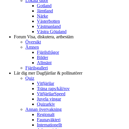
Lokala sidor
Gotland
Jämtland
Närke
Västerbotten
Västmanland
Västra Götaland
Forum
Visa, diskutera, artbestäm
Översikt
Ämnen
Fjärilsfrågor
Bilder
Allmänt
Fjärilsgalleri
Lär dig mer
Dagfjärilar & pollinatörer
Quiz
Vitfjärilar
Träna raps/kål/rov
VitfjärilarSpeed
Juvela vingar
Quizarkiv
Annan övervakning
Regionalt
Faunaväkteri
Internationellt