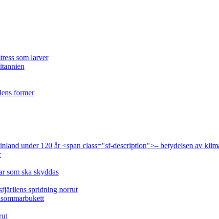
tress som larver
ritannien
ilens former
 Finland under 120 år <span class="sf-description">– betydelsen av klim
r
lar som ska skyddas
fjärilens spridning norrut
idsommarbukett
rut