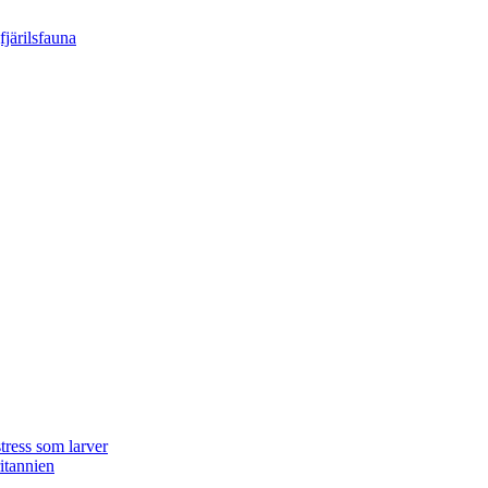
tress som larver
ritannien