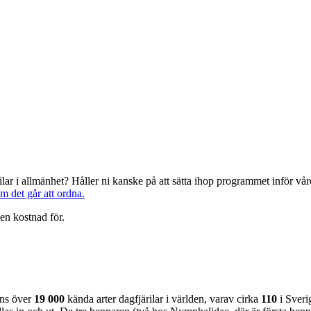
järilar i allmänhet? Håller ni kanske på att sätta ihop programmet inför 
om det går att ordna.
en kostnad för.
nns över
19 000
kända arter dagfjärilar i världen, varav cirka
110
i Sveri