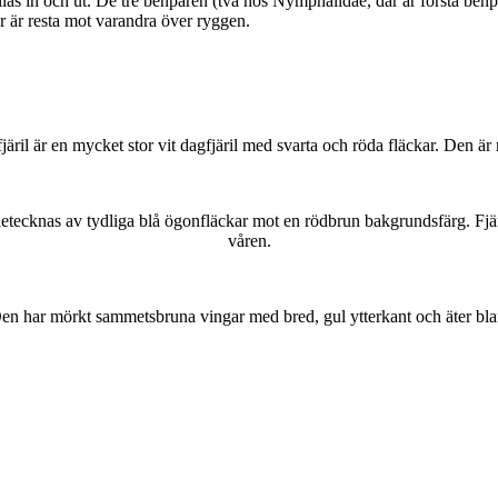
as in och ut. De tre benparen (två hos Nymphalidae, där är första benpa
ar är resta mot varandra över ryggen.
lofjäril är en mycket stor vit dagfjäril med svarta och röda fläckar. Den 
kännetecknas av tydliga blå ögonfläckar mot en rödbrun bakgrundsfärg. Fj
våren.
r. Den har mörkt sammetsbruna vingar med bred, gul ytterkant och äter bla