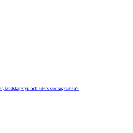
at, landskapstyp och arters särdrag</span>