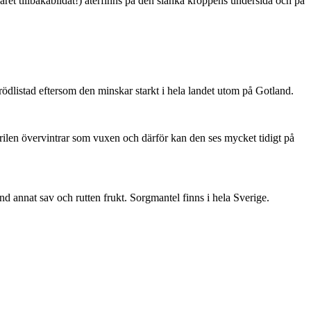
ret tillbakabildat!) återfinns på den slanka kroppens undersida och på
är rödlistad eftersom den minskar starkt i hela landet utom på Gotland.
ärilen övervintrar som vuxen och därför kan den ses mycket tidigt på
nd annat sav och rutten frukt. Sorgmantel finns i hela Sverige.