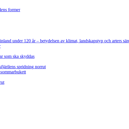
ilens former
 Finland under 120 år
– betydelsen av klimat, landskapstyp och arters sär
r
lar som ska skyddas
fjärilens spridning norrut
idsommarbukett
rut