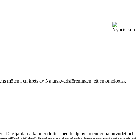
vårens möten i en krets av Naturskyddsföreningen, ett entomologisk
ge. Dagfjärilarna känner dofter med hjälp av antenner på huvudet och