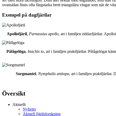
ser med stora facettögon. Dom äter nektar med sugsnabel, som kan rull
ovansidan finns ofta färgstarka brett triangulära vingar som när de vil
Exempel på dagfjärilar
Apollofjäril
,
Parnassius apollo
, art i familjen riddarfjärilar. Apol
Påfågelöga
,
Inachis io
, art i familjen praktfjärilar. Påfågelögat 
Sorgmantel
,
Nymphalis antiopa
, art i familjen praktfjärila
Översikt
Aktuellt
Nyheter
Aktuell fjärilsforskning