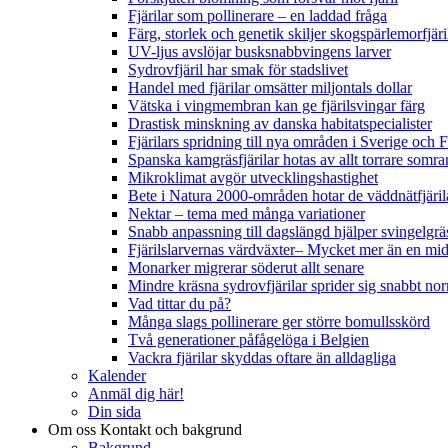
Fjärilar som pollinerare – en laddad fråga
Färg, storlek och genetik skiljer skogspärlemorfjär
UV-ljus avslöjar busksnabbvingens larver
Sydrovfjäril har smak för stadslivet
Handel med fjärilar omsätter miljontals dollar
Vätska i vingmembran kan ge fjärilsvingar färg
Drastisk minskning av danska habitatspecialister
Fjärilars spridning till nya områden i Sverige och
Spanska kamgräsfjärilar hotas av allt torrare somra
Mikroklimat avgör utvecklingshastighet
Bete i Natura 2000-områden hotar de väddnätfjäri
Nektar – tema med många variationer
Snabb anpassning till dagslängd hjälper svingelgräs
Fjärilslarvernas värdväxter– Mycket mer än en m
Monarker migrerar söderut allt senare
Mindre kräsna sydrovfjärilar sprider sig snabbt nor
Vad tittar du på?
Många slags pollinerare ger större bomullsskörd
Två generationer påfågelöga i Belgien
Vackra fjärilar skyddas oftare än alldagliga
Kalender
Anmäl dig här!
Din sida
Om oss
Kontakt och bakgrund
Bakgrund