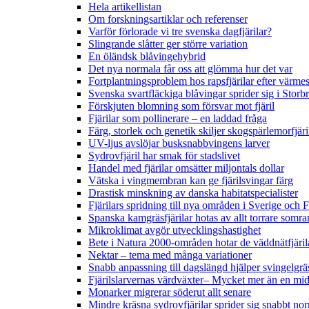
Hela artikellistan
Om forskningsartiklar och referenser
Varför förlorade vi tre svenska dagfjärilar?
Slingrande slåtter ger större variation
En öländsk blåvingehybrid
Det nya normala får oss att glömma hur det var
Fortplantningsproblem hos rapsfjärilar efter värmes
Svenska svartfläckiga blåvingar sprider sig i Storb
Förskjuten blomning som försvar mot fjäril
Fjärilar som pollinerare – en laddad fråga
Färg, storlek och genetik skiljer skogspärlemorfjär
UV-ljus avslöjar busksnabbvingens larver
Sydrovfjäril har smak för stadslivet
Handel med fjärilar omsätter miljontals dollar
Vätska i vingmembran kan ge fjärilsvingar färg
Drastisk minskning av danska habitatspecialister
Fjärilars spridning till nya områden i Sverige och
Spanska kamgräsfjärilar hotas av allt torrare somra
Mikroklimat avgör utvecklingshastighet
Bete i Natura 2000-områden hotar de väddnätfjäri
Nektar – tema med många variationer
Snabb anpassning till dagslängd hjälper svingelgräs
Fjärilslarvernas värdväxter– Mycket mer än en m
Monarker migrerar söderut allt senare
Mindre kräsna sydrovfjärilar sprider sig snabbt nor