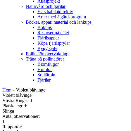
Atlasprojekt
Naturvård och fjärilar
EUs habitatdirektiv
Arter med åtgärdsprogram
Böcker, appar, material och länktips
Boktips
Resurser på nätet
Fjärilsappar
Köpa fjärilsprylar
Bygg själv
Pollinatörsövervakning
Träna på pollinatörer
Blomflugor
Humlor
Solitärbin
Fjärilar
Hem
» Violett blåvinge
Violett blåvinge
Västra Ringstad
Platskategori:
Slinga
Antal observationer:
1
Rapportör: