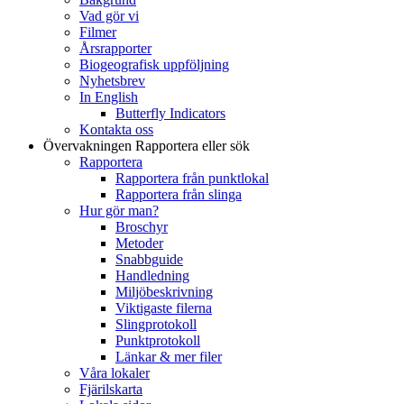
Vad gör vi
Filmer
Årsrapporter
Biogeografisk uppföljning
Nyhetsbrev
In English
Butterfly Indicators
Kontakta oss
Övervakningen
Rapportera eller sök
Rapportera
Rapportera från punktlokal
Rapportera från slinga
Hur gör man?
Broschyr
Metoder
Snabbguide
Handledning
Miljöbeskrivning
Viktigaste filerna
Slingprotokoll
Punktprotokoll
Länkar & mer filer
Våra lokaler
Fjärilskarta