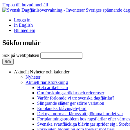
Hoppa till huvudinnehåll
Logga in
In English
Bli medlem
Sökformulär
Sök på webbplatsen
Aktuellt
Nyheter och kalender
Nyheter
Aktuell fjärilsforskning
Hela artikellistan
Om forskningsartiklar och referenser
Varför förlorade vi tre svenska dagfjärilar?
Slingrande slåtter ger större variation
En öländsk blåvingehybrid
Det nya normala får oss att glömma hur det var
Fortplantningsproblem hos rapsfjärilar efter värmes
Svenska svartfläckiga blåvingar sprider sig i Storb
Förskjuten blomning som försvar mot fjäril