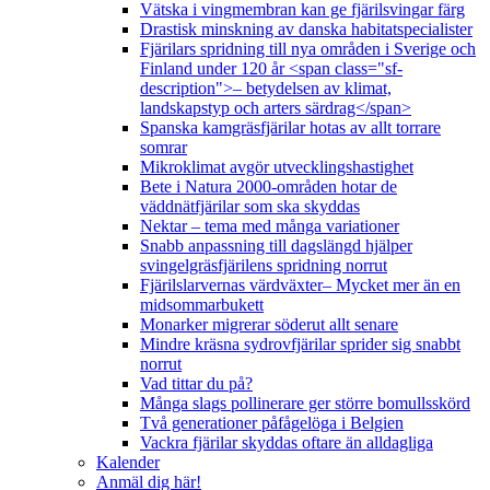
Vätska i vingmembran kan ge fjärilsvingar färg
Drastisk minskning av danska habitatspecialister
Fjärilars spridning till nya områden i Sverige och
Finland under 120 år <span class="sf-
description">– betydelsen av klimat,
landskapstyp och arters särdrag</span>
Spanska kamgräsfjärilar hotas av allt torrare
somrar
Mikroklimat avgör utvecklingshastighet
Bete i Natura 2000-områden hotar de
väddnätfjärilar som ska skyddas
Nektar – tema med många variationer
Snabb anpassning till dagslängd hjälper
svingelgräsfjärilens spridning norrut
Fjärilslarvernas värdväxter– Mycket mer än en
midsommarbukett
Monarker migrerar söderut allt senare
Mindre kräsna sydrovfjärilar sprider sig snabbt
norrut
Vad tittar du på?
Många slags pollinerare ger större bomullsskörd
Två generationer påfågelöga i Belgien
Vackra fjärilar skyddas oftare än alldagliga
Kalender
Anmäl dig här!