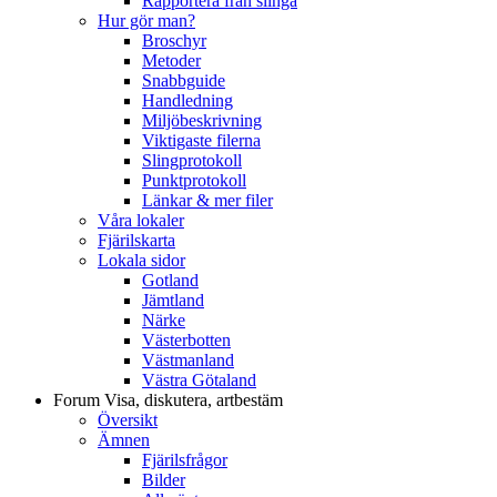
Rapportera från slinga
Hur gör man?
Broschyr
Metoder
Snabbguide
Handledning
Miljöbeskrivning
Viktigaste filerna
Slingprotokoll
Punktprotokoll
Länkar & mer filer
Våra lokaler
Fjärilskarta
Lokala sidor
Gotland
Jämtland
Närke
Västerbotten
Västmanland
Västra Götaland
Forum
Visa, diskutera, artbestäm
Översikt
Ämnen
Fjärilsfrågor
Bilder