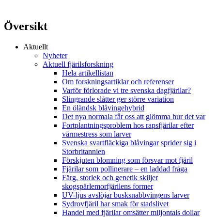
Översikt
Aktuellt
Nyheter
Aktuell fjärilsforskning
Hela artikellistan
Om forskningsartiklar och referenser
Varför förlorade vi tre svenska dagfjärilar?
Slingrande slåtter ger större variation
En öländsk blåvingehybrid
Det nya normala får oss att glömma hur det var
Fortplantningsproblem hos rapsfjärilar efter
värmestress som larver
Svenska svartfläckiga blåvingar sprider sig i
Storbritannien
Förskjuten blomning som försvar mot fjäril
Fjärilar som pollinerare – en laddad fråga
Färg, storlek och genetik skiljer
skogspärlemorfjärilens former
UV-ljus avslöjar busksnabbvingens larver
Sydrovfjäril har smak för stadslivet
Handel med fjärilar omsätter miljontals dollar