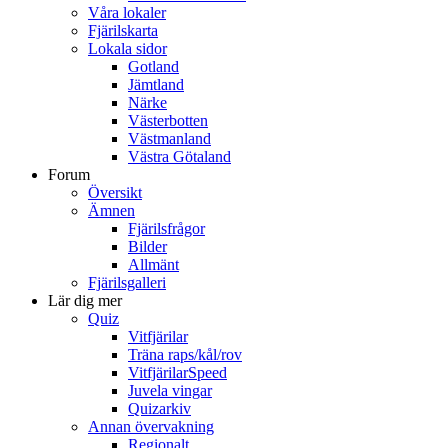
Våra lokaler
Fjärilskarta
Lokala sidor
Gotland
Jämtland
Närke
Västerbotten
Västmanland
Västra Götaland
Forum
Översikt
Ämnen
Fjärilsfrågor
Bilder
Allmänt
Fjärilsgalleri
Lär dig mer
Quiz
Vitfjärilar
Träna raps/kål/rov
VitfjärilarSpeed
Juvela vingar
Quizarkiv
Annan övervakning
Regionalt