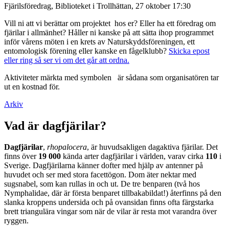
Fjärilsföredrag, Biblioteket i Trollhättan, 27 oktober 17:30
Vill ni att vi berättar om projektet hos er? Eller ha ett föredrag om
fjärilar i allmänhet? Håller ni kanske på att sätta ihop programmet
inför vårens möten i en krets av Naturskyddsföreningen, ett
entomologisk förening eller kanske en fågelklubb?
Skicka epost
eller ring så ser vi om det går att ordna.
Aktiviteter märkta med symbolen
är sådana som organisatören tar
ut en kostnad för.
Arkiv
Vad är dagfjärilar?
Dagfjärilar
,
rhopalocera
, är huvudsakligen dagaktiva fjärilar. Det
finns över
19 000
kända arter dagfjärilar i världen, varav cirka
110
i
Sverige. Dagfjärilarna känner dofter med hjälp av antenner på
huvudet och ser med stora facettögon. Dom äter nektar med
sugsnabel, som kan rullas in och ut. De tre benparen (två hos
Nymphalidae, där är första benparet tillbakabildat!) återfinns på den
slanka kroppens undersida och på ovansidan finns ofta färgstarka
brett triangulära vingar som när de vilar är resta mot varandra över
ryggen.