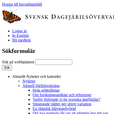
Hoppa till huvudinnehåll
Logga in
In English
Bli medlem
Sökformulär
Sök på webbplatsen
Aktuellt
Nyheter och kalender
Nyheter
Aktuell fjärilsforskning
Hela artikellistan
Om forskningsartiklar och referenser
Varför förlorade vi tre svenska dagfjärilar?
Slingrande slåtter ger större variation
En öländsk blåvingehybrid
Det nya normala får oss att glömma hur det var