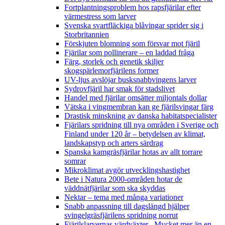
Fortplantningsproblem hos rapsfjärilar efter
värmestress som larver
Svenska svartfläckiga blåvingar sprider sig i
Storbritannien
Förskjuten blomning som försvar mot fjäril
Fjärilar som pollinerare – en laddad fråga
Färg, storlek och genetik skiljer
skogspärlemorfjärilens former
UV-ljus avslöjar busksnabbvingens larver
Sydrovfjäril har smak för stadslivet
Handel med fjärilar omsätter miljontals dollar
Vätska i vingmembran kan ge fjärilsvingar färg
Drastisk minskning av danska habitatspecialister
Fjärilars spridning till nya områden i Sverige och
Finland under 120 år
– betydelsen av klimat,
landskapstyp och arters särdrag
Spanska kamgräsfjärilar hotas av allt torrare
somrar
Mikroklimat avgör utvecklingshastighet
Bete i Natura 2000-områden hotar de
väddnätfjärilar som ska skyddas
Nektar – tema med många variationer
Snabb anpassning till dagslängd hjälper
svingelgräsfjärilens spridning norrut
Fjärilslarvernas värdväxter– Mycket mer än en