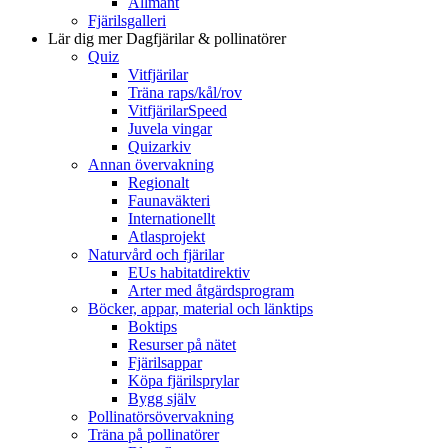
Allmänt
Fjärilsgalleri
Lär dig mer
Dagfjärilar & pollinatörer
Quiz
Vitfjärilar
Träna raps/kål/rov
VitfjärilarSpeed
Juvela vingar
Quizarkiv
Annan övervakning
Regionalt
Faunaväkteri
Internationellt
Atlasprojekt
Naturvård och fjärilar
EUs habitatdirektiv
Arter med åtgärdsprogram
Böcker, appar, material och länktips
Boktips
Resurser på nätet
Fjärilsappar
Köpa fjärilsprylar
Bygg själv
Pollinatörsövervakning
Träna på pollinatörer