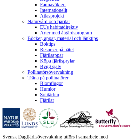
Faunaväkteri
Internationellt
Atlasprojekt
Naturvård och fjärilar
EUs habitatdirektiv
Arter med åtgärdsprogram
Böcker, appar, material och länktips
Boktips
Resurser på nätet
Fjärilsappar
Köpa fjärilsprylar
Bygg själv
Pollinatörsövervakning
Träna på pollinatörer
Blomflugor
Humlor
Solitärbin
Fjärilar
Svensk Dagfjärilsövervakning utförs i samarbete med