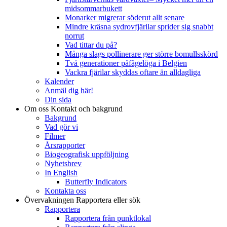
midsommarbukett
Monarker migrerar söderut allt senare
Mindre kräsna sydrovfjärilar sprider sig snabbt
norrut
Vad tittar du på?
Många slags pollinerare ger större bomullsskörd
Två generationer påfågelöga i Belgien
Vackra fjärilar skyddas oftare än alldagliga
Kalender
Anmäl dig här!
Din sida
Om oss
Kontakt och bakgrund
Bakgrund
Vad gör vi
Filmer
Årsrapporter
Biogeografisk uppföljning
Nyhetsbrev
In English
Butterfly Indicators
Kontakta oss
Övervakningen
Rapportera eller sök
Rapportera
Rapportera från punktlokal