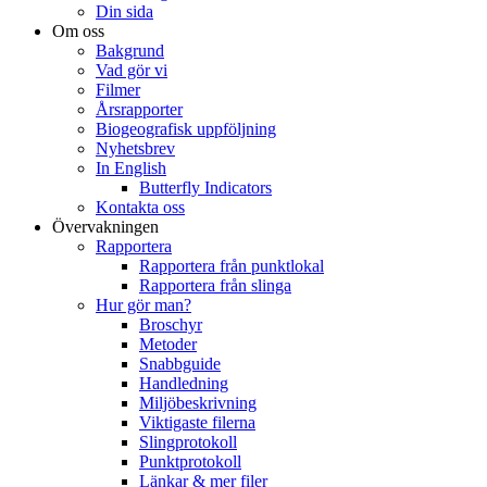
Din sida
Om oss
Bakgrund
Vad gör vi
Filmer
Årsrapporter
Biogeografisk uppföljning
Nyhetsbrev
In English
Butterfly Indicators
Kontakta oss
Övervakningen
Rapportera
Rapportera från punktlokal
Rapportera från slinga
Hur gör man?
Broschyr
Metoder
Snabbguide
Handledning
Miljöbeskrivning
Viktigaste filerna
Slingprotokoll
Punktprotokoll
Länkar & mer filer