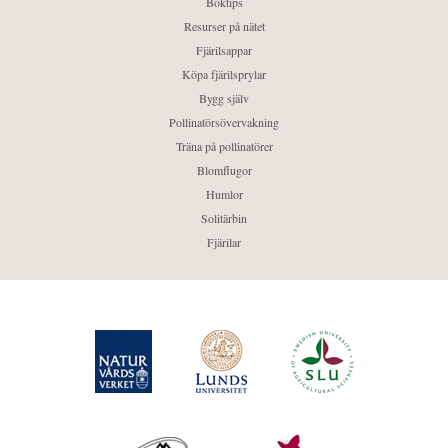
Boktips
Resurser på nätet
Fjärilsappar
Köpa fjärilsprylar
Bygg själv
Pollinatörsövervakning
Träna på pollinatörer
Blomflugor
Humlor
Solitärbin
Fjärilar