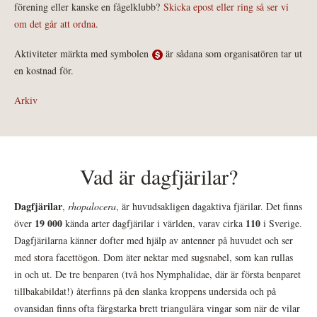
förening eller kanske en fågelklubb?
Skicka epost eller ring så ser vi
om det går att ordna.
Aktiviteter märkta med symbolen
är sådana som organisatören tar ut
en kostnad för.
Arkiv
Vad är dagfjärilar?
Dagfjärilar
,
rhopalocera
, är huvudsakligen dagaktiva fjärilar. Det finns
19 000
110
över
kända arter dagfjärilar i världen, varav cirka
i Sverige.
Dagfjärilarna känner dofter med hjälp av antenner på huvudet och ser
med stora facettögon. Dom äter nektar med sugsnabel, som kan rullas
in och ut. De tre benparen (två hos Nymphalidae, där är första benparet
tillbakabildat!) återfinns på den slanka kroppens undersida och på
ovansidan finns ofta färgstarka brett triangulära vingar som när de vilar