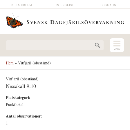
Hoppa till huvudinnehåll
BLI MEDLEM
IN ENGLISH
LOGGA IN
Sökformulär
Hem
» Vitfjäril (obestämd)
Vitfjäril (obestämd)
Nissakäll 9:10
Platskategori:
Punktlokal
Antal observationer:
1