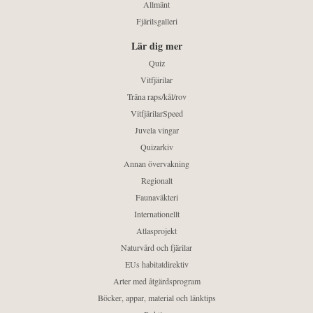
Allmänt
Fjärilsgalleri
Lär dig mer
Quiz
Vitfjärilar
Träna raps/kål/rov
VitfjärilarSpeed
Juvela vingar
Quizarkiv
Annan övervakning
Regionalt
Faunaväkteri
Internationellt
Atlasprojekt
Naturvård och fjärilar
EUs habitatdirektiv
Arter med åtgärdsprogram
Böcker, appar, material och länktips