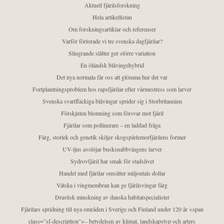
Aktuell fjärilsforskning
Hela artikellistan
Om forskningsartiklar och referenser
Varför förlorade vi tre svenska dagfjärilar?
Slingrande slåtter ger större variation
En öländsk blåvingehybrid
Det nya normala får oss att glömma hur det var
Fortplantningsproblem hos rapsfjärilar efter värmestress som larver
Svenska svartfläckiga blåvingar sprider sig i Storbritannien
Förskjuten blomning som försvar mot fjäril
Fjärilar som pollinerare – en laddad fråga
Färg, storlek och genetik skiljer skogspärlemorfjärilens former
UV-ljus avslöjar busksnabbvingens larver
Sydrovfjäril har smak för stadslivet
Handel med fjärilar omsätter miljontals dollar
Vätska i vingmembran kan ge fjärilsvingar färg
Drastisk minskning av danska habitatspecialister
Fjärilars spridning till nya områden i Sverige och Finland under 120 år <span
class="sf-description">– betydelsen av klimat, landskapstyp och arters