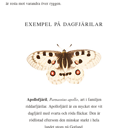
är resta mot varandra över ryggen.
EXEMPEL PÅ DAGFJÄRILAR
Apollofjäril
,
Parnassius apollo
, art i familjen
riddarfjärilar. Apollofjäril är en mycket stor vit
dagfjäril med svarta och röda fläckar. Den är
rödlistad eftersom den minskar starkt i hela
landet utom på Gotland.