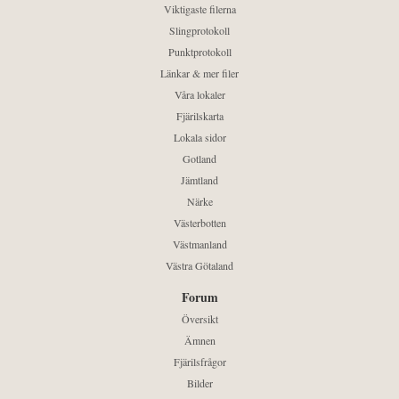
Viktigaste filerna
Slingprotokoll
Punktprotokoll
Länkar & mer filer
Våra lokaler
Fjärilskarta
Lokala sidor
Gotland
Jämtland
Närke
Västerbotten
Västmanland
Västra Götaland
Forum
Översikt
Ämnen
Fjärilsfrågor
Bilder