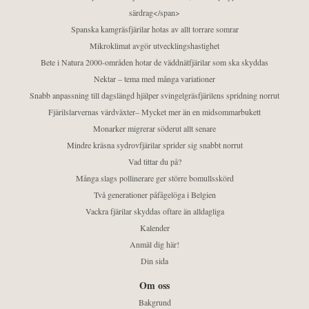
särdrag</span>
Spanska kamgräsfjärilar hotas av allt torrare somrar
Mikroklimat avgör utvecklingshastighet
Bete i Natura 2000-områden hotar de väddnätfjärilar som ska skyddas
Nektar – tema med många variationer
Snabb anpassning till dagslängd hjälper svingelgräsfjärilens spridning norrut
Fjärilslarvernas värdväxter– Mycket mer än en midsommarbukett
Monarker migrerar söderut allt senare
Mindre kräsna sydrovfjärilar sprider sig snabbt norrut
Vad tittar du på?
Många slags pollinerare ger större bomullsskörd
Två generationer påfågelöga i Belgien
Vackra fjärilar skyddas oftare än alldagliga
Kalender
Anmäl dig här!
Din sida
Om oss
Bakgrund