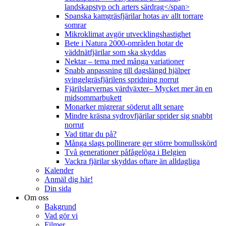
landskapstyp och arters särdrag</span>
Spanska kamgräsfjärilar hotas av allt torrare
somrar
Mikroklimat avgör utvecklingshastighet
Bete i Natura 2000-områden hotar de
väddnätfjärilar som ska skyddas
Nektar – tema med många variationer
Snabb anpassning till dagslängd hjälper
svingelgräsfjärilens spridning norrut
Fjärilslarvernas värdväxter– Mycket mer än en
midsommarbukett
Monarker migrerar söderut allt senare
Mindre kräsna sydrovfjärilar sprider sig snabbt
norrut
Vad tittar du på?
Många slags pollinerare ger större bomullsskörd
Två generationer påfågelöga i Belgien
Vackra fjärilar skyddas oftare än alldagliga
Kalender
Anmäl dig här!
Din sida
Om oss
Bakgrund
Vad gör vi
Filmer