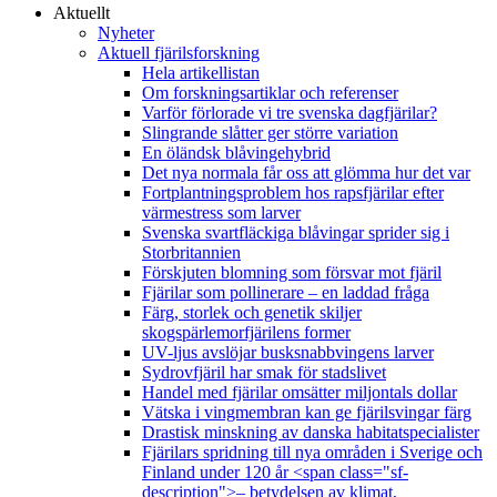
Aktuellt
Nyheter
Aktuell fjärilsforskning
Hela artikellistan
Om forskningsartiklar och referenser
Varför förlorade vi tre svenska dagfjärilar?
Slingrande slåtter ger större variation
En öländsk blåvingehybrid
Det nya normala får oss att glömma hur det var
Fortplantningsproblem hos rapsfjärilar efter
värmestress som larver
Svenska svartfläckiga blåvingar sprider sig i
Storbritannien
Förskjuten blomning som försvar mot fjäril
Fjärilar som pollinerare – en laddad fråga
Färg, storlek och genetik skiljer
skogspärlemorfjärilens former
UV-ljus avslöjar busksnabbvingens larver
Sydrovfjäril har smak för stadslivet
Handel med fjärilar omsätter miljontals dollar
Vätska i vingmembran kan ge fjärilsvingar färg
Drastisk minskning av danska habitatspecialister
Fjärilars spridning till nya områden i Sverige och
Finland under 120 år <span class="sf-
description">– betydelsen av klimat,