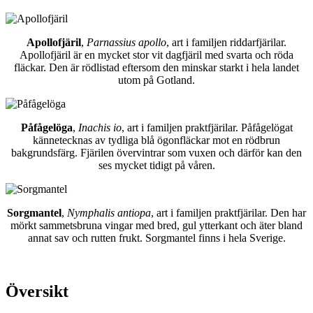
Apollofjäril
,
Parnassius apollo
, art i familjen riddarfjärilar.
Apollofjäril är en mycket stor vit dagfjäril med svarta och röda
fläckar. Den är rödlistad eftersom den minskar starkt i hela landet
utom på Gotland.
Påfågelöga
,
Inachis io
, art i familjen praktfjärilar. Påfågelögat
kännetecknas av tydliga blå ögonfläckar mot en rödbrun
bakgrundsfärg. Fjärilen övervintrar som vuxen och därför kan den
ses mycket tidigt på våren.
Sorgmantel
,
Nymphalis antiopa
, art i familjen praktfjärilar. Den har
mörkt sammetsbruna vingar med bred, gul ytterkant och äter bland
annat sav och rutten frukt. Sorgmantel finns i hela Sverige.
Översikt