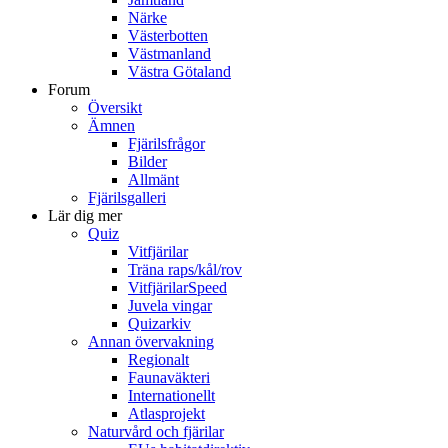
Närke
Västerbotten
Västmanland
Västra Götaland
Forum
Översikt
Ämnen
Fjärilsfrågor
Bilder
Allmänt
Fjärilsgalleri
Lär dig mer
Quiz
Vitfjärilar
Träna raps/kål/rov
VitfjärilarSpeed
Juvela vingar
Quizarkiv
Annan övervakning
Regionalt
Faunaväkteri
Internationellt
Atlasprojekt
Naturvård och fjärilar