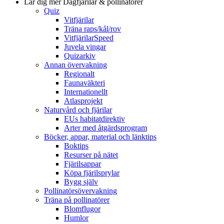
Lär dig mer
Dagfjärilar & pollinatörer
Quiz
Vitfjärilar
Träna raps/kål/rov
VitfjärilarSpeed
Juvela vingar
Quizarkiv
Annan övervakning
Regionalt
Faunaväkteri
Internationellt
Atlasprojekt
Naturvård och fjärilar
EUs habitatdirektiv
Arter med åtgärdsprogram
Böcker, appar, material och länktips
Boktips
Resurser på nätet
Fjärilsappar
Köpa fjärilsprylar
Bygg själv
Pollinatörsövervakning
Träna på pollinatörer
Blomflugor
Humlor