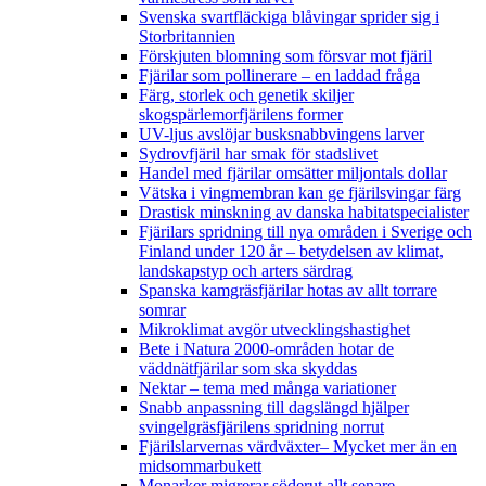
Svenska svartfläckiga blåvingar sprider sig i
Storbritannien
Förskjuten blomning som försvar mot fjäril
Fjärilar som pollinerare – en laddad fråga
Färg, storlek och genetik skiljer
skogspärlemorfjärilens former
UV-ljus avslöjar busksnabbvingens larver
Sydrovfjäril har smak för stadslivet
Handel med fjärilar omsätter miljontals dollar
Vätska i vingmembran kan ge fjärilsvingar färg
Drastisk minskning av danska habitatspecialister
Fjärilars spridning till nya områden i Sverige och
Finland under 120 år
– betydelsen av klimat,
landskapstyp och arters särdrag
Spanska kamgräsfjärilar hotas av allt torrare
somrar
Mikroklimat avgör utvecklingshastighet
Bete i Natura 2000-områden hotar de
väddnätfjärilar som ska skyddas
Nektar – tema med många variationer
Snabb anpassning till dagslängd hjälper
svingelgräsfjärilens spridning norrut
Fjärilslarvernas värdväxter– Mycket mer än en
midsommarbukett
Monarker migrerar söderut allt senare