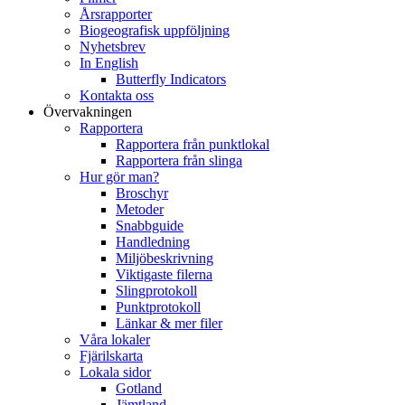
Årsrapporter
Biogeografisk uppföljning
Nyhetsbrev
In English
Butterfly Indicators
Kontakta oss
Övervakningen
Rapportera
Rapportera från punktlokal
Rapportera från slinga
Hur gör man?
Broschyr
Metoder
Snabbguide
Handledning
Miljöbeskrivning
Viktigaste filerna
Slingprotokoll
Punktprotokoll
Länkar & mer filer
Våra lokaler
Fjärilskarta
Lokala sidor
Gotland
Jämtland