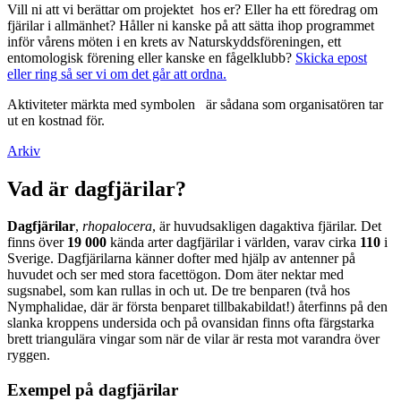
Vill ni att vi berättar om projektet hos er? Eller ha ett föredrag om
fjärilar i allmänhet? Håller ni kanske på att sätta ihop programmet
inför vårens möten i en krets av Naturskyddsföreningen, ett
entomologisk förening eller kanske en fågelklubb?
Skicka epost
eller ring så ser vi om det går att ordna.
Aktiviteter märkta med symbolen
är sådana som organisatören tar
ut en kostnad för.
Arkiv
Vad är dagfjärilar?
Dagfjärilar
,
rhopalocera
, är huvudsakligen dagaktiva fjärilar. Det
finns över
19 000
kända arter dagfjärilar i världen, varav cirka
110
i
Sverige. Dagfjärilarna känner dofter med hjälp av antenner på
huvudet och ser med stora facettögon. Dom äter nektar med
sugsnabel, som kan rullas in och ut. De tre benparen (två hos
Nymphalidae, där är första benparet tillbakabildat!) återfinns på den
slanka kroppens undersida och på ovansidan finns ofta färgstarka
brett triangulära vingar som när de vilar är resta mot varandra över
ryggen.
Exempel på dagfjärilar