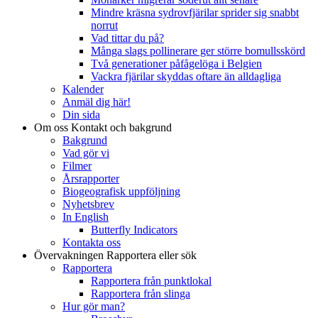
Mindre kräsna sydrovfjärilar sprider sig snabbt
norrut
Vad tittar du på?
Många slags pollinerare ger större bomullsskörd
Två generationer påfågelöga i Belgien
Vackra fjärilar skyddas oftare än alldagliga
Kalender
Anmäl dig här!
Din sida
Om oss
Kontakt och bakgrund
Bakgrund
Vad gör vi
Filmer
Årsrapporter
Biogeografisk uppföljning
Nyhetsbrev
In English
Butterfly Indicators
Kontakta oss
Övervakningen
Rapportera eller sök
Rapportera
Rapportera från punktlokal
Rapportera från slinga
Hur gör man?