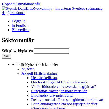
Hoppa till huvudinnehåll
Logga in
In English
Bli medlem
Sökformulär
Sök på webbplatsen
Aktuellt
Nyheter och kalender
Nyheter
Aktuell fjärilsforskning
Hela artikellistan
Om forskningsartiklar och referenser
Varför förlorade vi tre svenska dagfjärilar?
Slingrande slåtter ger större variation
En öländsk blåvingehybrid
Det nya normala får oss att glömma hur det var
Fortplantningsproblem hos rapsfjärilar efter
värmestress som larver