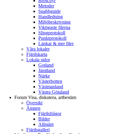
Broschyr
Metoder
Snabbguide
Handledning
Miljöbeskrivning
Viktigaste filerna
Slingprotokoll
Punktprotokoll
Länkar & mer filer
Våra lokaler
Fjärilskarta
Lokala sidor
Gotland
Jämtland
Närke
Västerbotten
Västmanland
Västra Götaland
Forum
Visa, diskutera, artbestäm
Översikt
Ämnen
Fjärilsfrågor
Bilder
Allmänt
Fjärilsgalleri