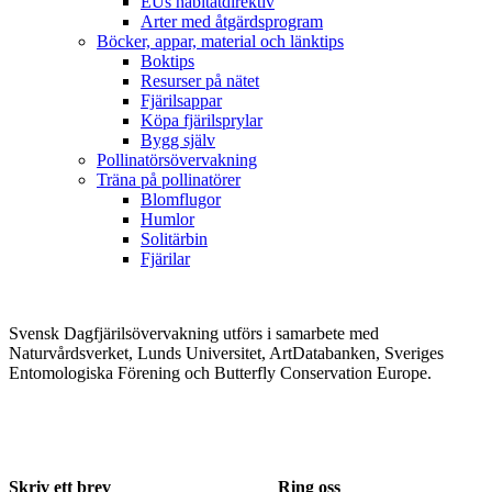
EUs habitatdirektiv
Arter med åtgärdsprogram
Böcker, appar, material och länktips
Boktips
Resurser på nätet
Fjärilsappar
Köpa fjärilsprylar
Bygg själv
Pollinatörsövervakning
Träna på pollinatörer
Blomflugor
Humlor
Solitärbin
Fjärilar
Svensk Dagfjärilsövervakning utförs i samarbete med
Naturvårdsverket, Lunds Universitet, ArtDatabanken, Sveriges
Entomologiska Förening och Butterfly Conservation Europe.
Skriv ett brev
Ring oss