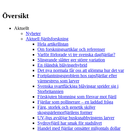
Översikt
Aktuellt
Nyheter
Aktuell fjärilsforskning
Hela artikellistan
Om forskningsartiklar och referenser
Varför förlorade vi tre svenska dagfjärilar?
Slingrande slåtter ger större variation
En öländsk blåvingehybrid
Det nya normala får oss att glömma hur det var
Fortplantningsproblem hos rapsfjärilar efter
värmestress som larver
Svenska svartfläckiga blåvingar sprider sig i
Storbritannien
Förskjuten blomning som försvar mot fjäril
Fjärilar som pollinerare – en laddad fråga
Färg, storlek och genetik skiljer
skogspärlemorfjärilens former
UV-ljus avslöjar busksnabbvingens larver
Sydrovfjäril har smak för stadslivet
Handel med fjärilar omsätter miljontals dollar