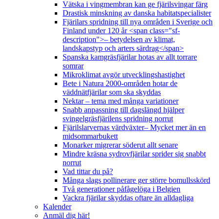
Vätska i vingmembran kan ge fjärilsvingar färg
Drastisk minskning av danska habitatspecialister
Fjärilars spridning till nya områden i Sverige och
Finland under 120 år <span class="sf-
description">– betydelsen av klimat,
landskapstyp och arters särdrag</span>
Spanska kamgräsfjärilar hotas av allt torrare
somrar
Mikroklimat avgör utvecklingshastighet
Bete i Natura 2000-områden hotar de
väddnätfjärilar som ska skyddas
Nektar – tema med många variationer
Snabb anpassning till dagslängd hjälper
svingelgräsfjärilens spridning norrut
Fjärilslarvernas värdväxter– Mycket mer än en
midsommarbukett
Monarker migrerar söderut allt senare
Mindre kräsna sydrovfjärilar sprider sig snabbt
norrut
Vad tittar du på?
Många slags pollinerare ger större bomullsskörd
Två generationer påfågelöga i Belgien
Vackra fjärilar skyddas oftare än alldagliga
Kalender
Anmäl dig här!