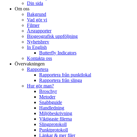
Din sida
Om oss
Bakgrund
Vad gör vi
Filmer
Årsrapporter
Biogeografisk uppföljning
Nyhetsbrev
In English
Butterfly Indicators
Kontakta oss
Övervakningen
Rapportera
Rapportera från punktlokal
Rapportera från slinga
Hur gör man?
Broschyr
Metoder
Snabbguide
Handledning
Miljöbeskrivning
Viktigaste filerna
Slingprotokoll
Punktprotokoll
Länkar & mer filer