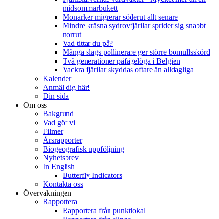
midsommarbukett
Monarker migrerar söderut allt senare
Mindre kräsna sydrovfjärilar sprider sig snabbt
norrut
Vad tittar du på?
Många slags pollinerare ger större bomullsskörd
Två generationer påfågelöga i Belgien
Vackra fjärilar skyddas oftare än alldagliga
Kalender
Anmäl dig här!
Din sida
Om oss
Bakgrund
Vad gör vi
Filmer
Årsrapporter
Biogeografisk uppföljning
Nyhetsbrev
In English
Butterfly Indicators
Kontakta oss
Övervakningen
Rapportera
Rapportera från punktlokal