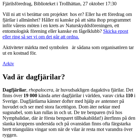
Fjärilsföredrag, Biblioteket i Trollhättan, 27 oktober 17:30
Vill ni att vi berättar om projektet hos er? Eller ha ett föredrag om
fjärilar i allmänhet? Håller ni kanske på att sätta ihop programmet
inför vårens möten i en krets av Naturskyddsföreningen, ett
entomologisk förening eller kanske en fågelklubb?
Skicka epost
eller ring så ser vi om det går att ordna.
Aktiviteter märkta med symbolen
är sådana som organisatören tar
ut en kostnad för.
Arkiv
Vad är dagfjärilar?
Dagfjärilar
,
rhopalocera
, är huvudsakligen dagaktiva fjärilar. Det
finns över
19 000
kända arter dagfjärilar i världen, varav cirka
110
i
Sverige. Dagfjärilarna känner dofter med hjälp av antenner på
huvudet och ser med stora facettögon. Dom äter nektar med
sugsnabel, som kan rullas in och ut. De tre benparen (två hos
Nymphalidae, där är första benparet tillbakabildat!) återfinns på den
slanka kroppens undersida och på ovansidan finns ofta färgstarka
brett triangulära vingar som när de vilar är resta mot varandra över
ryggen.