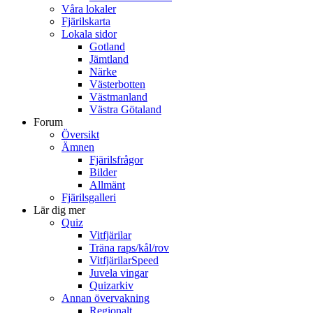
Våra lokaler
Fjärilskarta
Lokala sidor
Gotland
Jämtland
Närke
Västerbotten
Västmanland
Västra Götaland
Forum
Översikt
Ämnen
Fjärilsfrågor
Bilder
Allmänt
Fjärilsgalleri
Lär dig mer
Quiz
Vitfjärilar
Träna raps/kål/rov
VitfjärilarSpeed
Juvela vingar
Quizarkiv
Annan övervakning
Regionalt