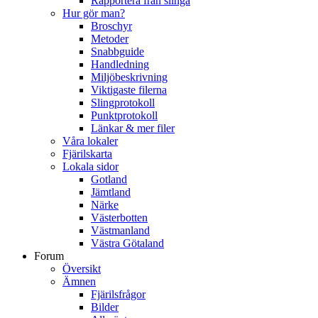
Rapportera från slinga
Hur gör man?
Broschyr
Metoder
Snabbguide
Handledning
Miljöbeskrivning
Viktigaste filerna
Slingprotokoll
Punktprotokoll
Länkar & mer filer
Våra lokaler
Fjärilskarta
Lokala sidor
Gotland
Jämtland
Närke
Västerbotten
Västmanland
Västra Götaland
Forum
Översikt
Ämnen
Fjärilsfrågor
Bilder