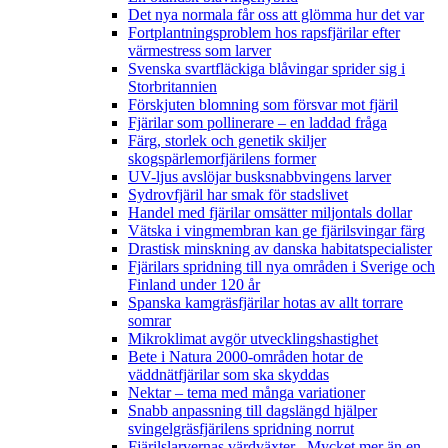
Det nya normala får oss att glömma hur det var
Fortplantningsproblem hos rapsfjärilar efter
värmestress som larver
Svenska svartfläckiga blåvingar sprider sig i
Storbritannien
Förskjuten blomning som försvar mot fjäril
Fjärilar som pollinerare – en laddad fråga
Färg, storlek och genetik skiljer
skogspärlemorfjärilens former
UV-ljus avslöjar busksnabbvingens larver
Sydrovfjäril har smak för stadslivet
Handel med fjärilar omsätter miljontals dollar
Vätska i vingmembran kan ge fjärilsvingar färg
Drastisk minskning av danska habitatspecialister
Fjärilars spridning till nya områden i Sverige och
Finland under 120 år
Spanska kamgräsfjärilar hotas av allt torrare
somrar
Mikroklimat avgör utvecklingshastighet
Bete i Natura 2000-områden hotar de
väddnätfjärilar som ska skyddas
Nektar – tema med många variationer
Snabb anpassning till dagslängd hjälper
svingelgräsfjärilens spridning norrut
Fjärilslarvernas värdväxter– Mycket mer än en