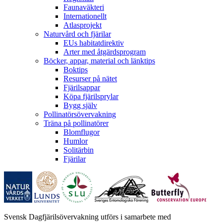
Faunaväkteri
Internationellt
Atlasprojekt
Naturvård och fjärilar
EUs habitatdirektiv
Arter med åtgärdsprogram
Böcker, appar, material och länktips
Boktips
Resurser på nätet
Fjärilsappar
Köpa fjärilsprylar
Bygg själv
Pollinatörsövervakning
Träna på pollinatörer
Blomflugor
Humlor
Solitärbin
Fjärilar
Svensk Dagfjärilsövervakning utförs i samarbete med