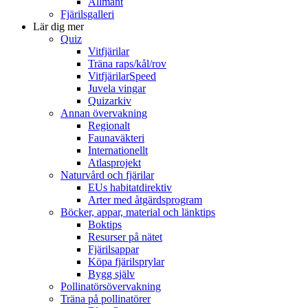
Allmänt
Fjärilsgalleri
Lär dig mer
Quiz
Vitfjärilar
Träna raps/kål/rov
VitfjärilarSpeed
Juvela vingar
Quizarkiv
Annan övervakning
Regionalt
Faunaväkteri
Internationellt
Atlasprojekt
Naturvård och fjärilar
EUs habitatdirektiv
Arter med åtgärdsprogram
Böcker, appar, material och länktips
Boktips
Resurser på nätet
Fjärilsappar
Köpa fjärilsprylar
Bygg själv
Pollinatörsövervakning
Träna på pollinatörer