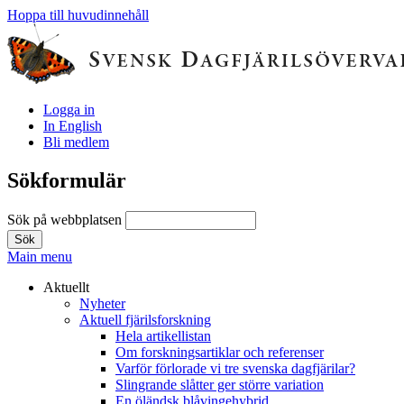
Hoppa till huvudinnehåll
Logga in
In English
Bli medlem
Sökformulär
Sök på webbplatsen
Main menu
Aktuellt
Nyheter
Aktuell fjärilsforskning
Hela artikellistan
Om forskningsartiklar och referenser
Varför förlorade vi tre svenska dagfjärilar?
Slingrande slåtter ger större variation
En öländsk blåvingehybrid