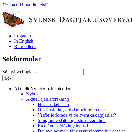
Hoppa till huvudinnehåll
Logga in
In English
Bli medlem
Sökformulär
Sök på webbplatsen
Aktuellt
Nyheter och kalender
Nyheter
Aktuell fjärilsforskning
Hela artikellistan
Om forskningsartiklar och referenser
Varför förlorade vi tre svenska dagfjärilar?
Slingrande slåtter ger större variation
En öländsk blåvingehybrid
Det nya normala får oss att glömma hur det var