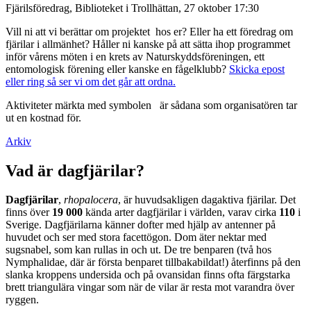
Fjärilsföredrag, Biblioteket i Trollhättan, 27 oktober 17:30
Vill ni att vi berättar om projektet hos er? Eller ha ett föredrag om
fjärilar i allmänhet? Håller ni kanske på att sätta ihop programmet
inför vårens möten i en krets av Naturskyddsföreningen, ett
entomologisk förening eller kanske en fågelklubb?
Skicka epost
eller ring så ser vi om det går att ordna.
Aktiviteter märkta med symbolen
är sådana som organisatören tar
ut en kostnad för.
Arkiv
Vad är dagfjärilar?
Dagfjärilar
,
rhopalocera
, är huvudsakligen dagaktiva fjärilar. Det
finns över
19 000
kända arter dagfjärilar i världen, varav cirka
110
i
Sverige. Dagfjärilarna känner dofter med hjälp av antenner på
huvudet och ser med stora facettögon. Dom äter nektar med
sugsnabel, som kan rullas in och ut. De tre benparen (två hos
Nymphalidae, där är första benparet tillbakabildat!) återfinns på den
slanka kroppens undersida och på ovansidan finns ofta färgstarka
brett triangulära vingar som när de vilar är resta mot varandra över
ryggen.