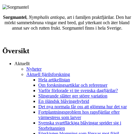
Sorgmantel
,
Nymphalis antiopa
, art i familjen praktfjärilar. Den har
mörkt sammetsbruna vingar med bred, gul ytterkant och äter bland
annat sav och rutten frukt. Sorgmantel finns i hela Sverige.
Översikt
Aktuellt
Nyheter
Aktuell fjärilsforskning
Hela artikellistan
Om forskningsartiklar och referenser
Varför förlorade vi tre svenska dagfjärilar?
Slingrande slåtter ger större variation
En öländsk blåvingehybrid
Det nya normala får oss att glömma hur det var
Fortplantningsproblem hos rapsfjärilar efter
värmestress som larver
Svenska svartfläckiga blåvingar sprider sig i
Storbritannien
Förskjuten blomning som försvar mot fjäril