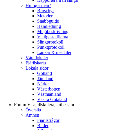
Rapportera från slinga
Hur gör man?
Broschyr
Metoder
Snabbguide
Handledning
Miljöbeskrivning
Viktigaste filerna
Slingprotokoll
Punktprotokoll
Länkar & mer filer
Våra lokaler
Fjärilskarta
Lokala sidor
Gotland
Jämtland
Närke
Västerbotten
Västmanland
Västra Götaland
Forum
Visa, diskutera, artbestäm
Översikt
Ämnen
Fjärilsfrågor
Bilder