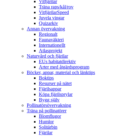
Vitfjärilar
Träna raps/kål/rov
VitfjärilarSpeed
Juvela vingar
Quizarkiv
Annan övervakning
Regionalt
Faunaväkteri
Internationellt
Atlasprojekt
Naturvård och fjärilar
EUs habitatdirektiv
Arter med åtgärdsprogram
Böcker, appar, material och länktips
Boktips
Resurser på nätet
Fjärilsappar
Köpa fjärilsprylar
Bygg själv
Pollinatörsövervakning
Träna på pollinatörer
Blomflugor
Humlor
Solitärbin
Fjärilar