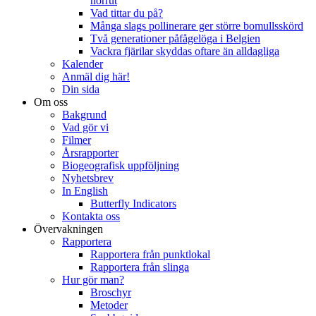
norrut
Vad tittar du på?
Många slags pollinerare ger större bomullsskörd
Två generationer påfågelöga i Belgien
Vackra fjärilar skyddas oftare än alldagliga
Kalender
Anmäl dig här!
Din sida
Om oss
Bakgrund
Vad gör vi
Filmer
Årsrapporter
Biogeografisk uppföljning
Nyhetsbrev
In English
Butterfly Indicators
Kontakta oss
Övervakningen
Rapportera
Rapportera från punktlokal
Rapportera från slinga
Hur gör man?
Broschyr
Metoder