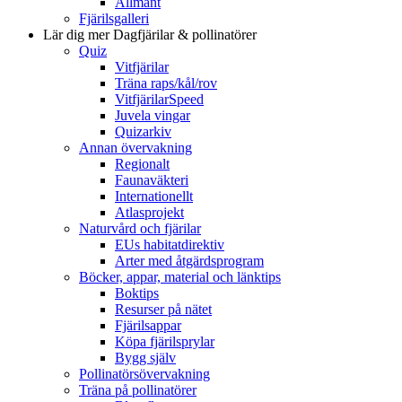
Allmänt
Fjärilsgalleri
Lär dig mer
Dagfjärilar & pollinatörer
Quiz
Vitfjärilar
Träna raps/kål/rov
VitfjärilarSpeed
Juvela vingar
Quizarkiv
Annan övervakning
Regionalt
Faunaväkteri
Internationellt
Atlasprojekt
Naturvård och fjärilar
EUs habitatdirektiv
Arter med åtgärdsprogram
Böcker, appar, material och länktips
Boktips
Resurser på nätet
Fjärilsappar
Köpa fjärilsprylar
Bygg själv
Pollinatörsövervakning
Träna på pollinatörer