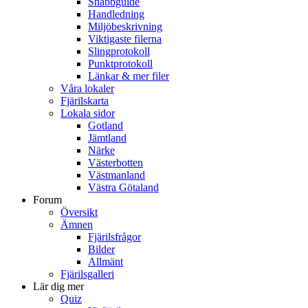
Snabbguide
Handledning
Miljöbeskrivning
Viktigaste filerna
Slingprotokoll
Punktprotokoll
Länkar & mer filer
Våra lokaler
Fjärilskarta
Lokala sidor
Gotland
Jämtland
Närke
Västerbotten
Västmanland
Västra Götaland
Forum
Översikt
Ämnen
Fjärilsfrågor
Bilder
Allmänt
Fjärilsgalleri
Lär dig mer
Quiz