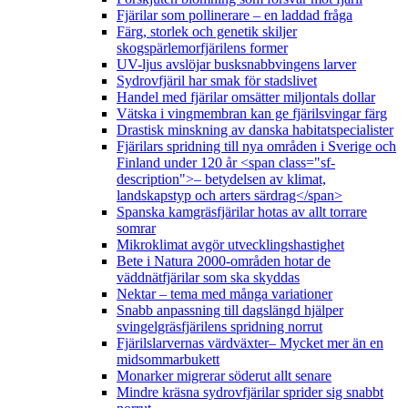
Fjärilar som pollinerare – en laddad fråga
Färg, storlek och genetik skiljer
skogspärlemorfjärilens former
UV-ljus avslöjar busksnabbvingens larver
Sydrovfjäril har smak för stadslivet
Handel med fjärilar omsätter miljontals dollar
Vätska i vingmembran kan ge fjärilsvingar färg
Drastisk minskning av danska habitatspecialister
Fjärilars spridning till nya områden i Sverige och
Finland under 120 år <span class="sf-
description">– betydelsen av klimat,
landskapstyp och arters särdrag</span>
Spanska kamgräsfjärilar hotas av allt torrare
somrar
Mikroklimat avgör utvecklingshastighet
Bete i Natura 2000-områden hotar de
väddnätfjärilar som ska skyddas
Nektar – tema med många variationer
Snabb anpassning till dagslängd hjälper
svingelgräsfjärilens spridning norrut
Fjärilslarvernas värdväxter– Mycket mer än en
midsommarbukett
Monarker migrerar söderut allt senare
Mindre kräsna sydrovfjärilar sprider sig snabbt