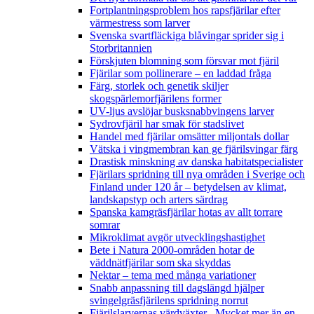
Fortplantningsproblem hos rapsfjärilar efter
värmestress som larver
Svenska svartfläckiga blåvingar sprider sig i
Storbritannien
Förskjuten blomning som försvar mot fjäril
Fjärilar som pollinerare – en laddad fråga
Färg, storlek och genetik skiljer
skogspärlemorfjärilens former
UV-ljus avslöjar busksnabbvingens larver
Sydrovfjäril har smak för stadslivet
Handel med fjärilar omsätter miljontals dollar
Vätska i vingmembran kan ge fjärilsvingar färg
Drastisk minskning av danska habitatspecialister
Fjärilars spridning till nya områden i Sverige och
Finland under 120 år
– betydelsen av klimat,
landskapstyp och arters särdrag
Spanska kamgräsfjärilar hotas av allt torrare
somrar
Mikroklimat avgör utvecklingshastighet
Bete i Natura 2000-områden hotar de
väddnätfjärilar som ska skyddas
Nektar – tema med många variationer
Snabb anpassning till dagslängd hjälper
svingelgräsfjärilens spridning norrut
Fjärilslarvernas värdväxter– Mycket mer än en