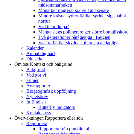
midsommarbukett
Monarker migrerar söderut allt senare
Mindre kräsna sydrovfjärilar sprider sig snabbt
norrut
Vad tittar du på?
Många slags pollinerare ger större bomullsskörd
Två generationer påfågelöga i Belgien
Vackra fjärilar skyddas oftare än alldagliga
Kalender
Anmäl dig här!
Din sida
Om oss
Kontakt och bakgrund
Bakgrund
Vad gör vi
Filmer
Årsrapporter
Biogeografisk uppföljning
Nyhetsbrev
In English
Butterfly Indicators
Kontakta oss
Övervakningen
Rapportera eller sök
Rapportera
Rapportera från punktlokal