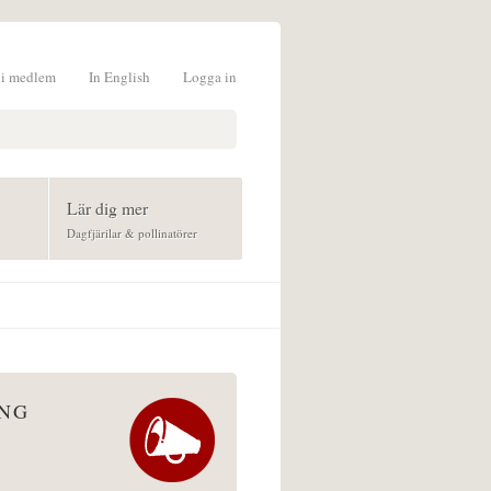
li medlem
In English
Logga in
formulär
Lär dig mer
Dagfjärilar & pollinatörer
ÅNG