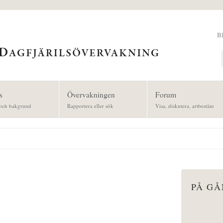
B
Sök
s
Övervakningen
Forum
och bakgrund
Rapportera eller sök
Visa, diskutera, artbestäm
PÅ G