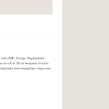
110
v cirka
i Sverige. Dagfjärilarna
s in och ut. De tre benparen (två hos
färgstarka brett triangulära vingar som