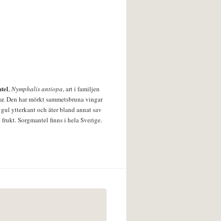
tel
,
Nymphalis antiopa
, art i familjen
lar. Den har mörkt sammetsbruna vingar
 gul ytterkant och äter bland annat sav
 frukt. Sorgmantel finns i hela Sverige.