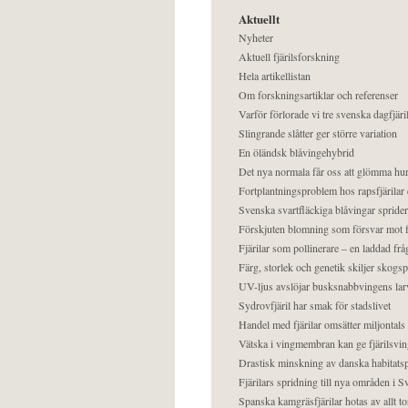
Aktuellt
Nyheter
Aktuell fjärilsforskning
Hela artikellistan
Om forskningsartiklar och referenser
Varför förlorade vi tre svenska dagfjäri
Slingrande slåtter ger större variation
En öländsk blåvingehybrid
Det nya normala får oss att glömma hur
Fortplantningsproblem hos rapsfjärilar 
Svenska svartfläckiga blåvingar sprider 
Förskjuten blomning som försvar mot fj
Fjärilar som pollinerare – en laddad frå
Färg, storlek och genetik skiljer skogs
UV-ljus avslöjar busksnabbvingens lar
Sydrovfjäril har smak för stadslivet
Handel med fjärilar omsätter miljontals 
Vätska i vingmembran kan ge fjärilsvin
Drastisk minskning av danska habitatsp
Fjärilars spridning till nya områden i
Spanska kamgräsfjärilar hotas av allt t