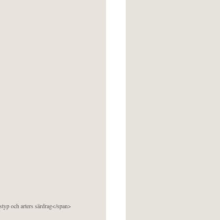
pstyp och arters särdrag</span>