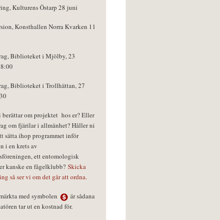
ring, Kulturens Östarp 28 juni
rsion, Konsthallen Norra Kvarken 11
rag, Biblioteket i Mjölby, 23
18:00
rag, Biblioteket i Trollhättan, 27
:30
vi berättar om projektet hos er? Eller
rag om fjärilar i allmänhet? Håller ni
tt sätta ihop programmet inför
n i en krets av
föreningen, ett entomologisk
ler kanske en fågelklubb?
Skicka
ring så ser vi om det går att ordna.
r märkta med symbolen
är sådana
tören tar ut en kostnad för.