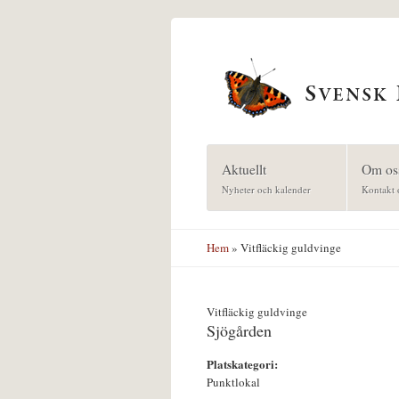
Hoppa till huvudinnehåll
Aktuellt
Om os
Nyheter och kalender
Kontakt 
Hem
» Vitfläckig guldvinge
Vitfläckig guldvinge
Sjögården
Platskategori:
Punktlokal