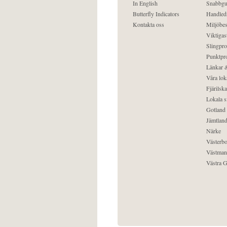
In English
Snabbgu
Butterfly Indicators
Handled
Kontakta oss
Miljöbes
Viktigast
Slingpro
Punktpro
Länkar &
Våra lok
Fjärilska
Lokala s
Gotland
Jämtlan
Närke
Västerbo
Västman
Västra G