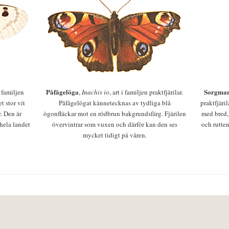
Påfågelöga
Sorgman
 i familjen
,
Inachis io
, art i familjen praktfjärilar.
t stor vit
Påfågelögat kännetecknas av tydliga blå
praktfjäri
r. Den är
ögonfläckar mot en rödbrun bakgrundsfärg. Fjärilen
med bred,
 hela landet
övervintrar som vuxen och därför kan den ses
och rutten
mycket tidigt på våren.