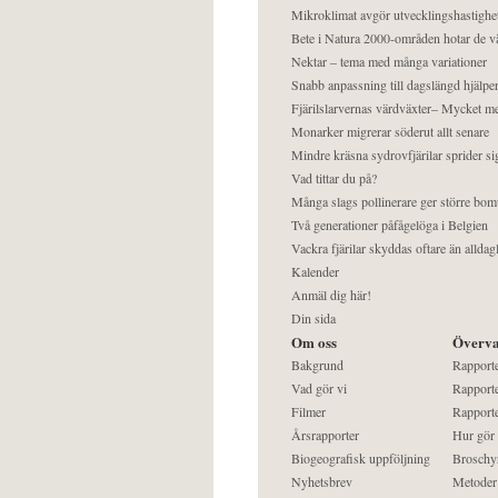
Mikroklimat avgör utvecklingshastighe
Bete i Natura 2000-områden hotar de v
Nektar – tema med många variationer
Snabb anpassning till dagslängd hjälper
Fjärilslarvernas värdväxter– Mycket 
Monarker migrerar söderut allt senare
Mindre kräsna sydrovfjärilar sprider si
Vad tittar du på?
Många slags pollinerare ger större bom
Två generationer påfågelöga i Belgien
Vackra fjärilar skyddas oftare än alldag
Kalender
Anmäl dig här!
Din sida
Om oss
Överva
Bakgrund
Rapport
Vad gör vi
Rapporte
Filmer
Rapporte
Årsrapporter
Hur gör
Biogeografisk uppföljning
Broschy
Nyhetsbrev
Metoder