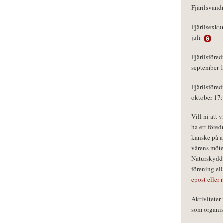
Fjärilsvand
Fjärilsexku
juli
Fjärilsföred
september 
Fjärilsföred
oktober 17
Vill ni att 
ha ett föred
kanske på a
vårens möte
Naturskydds
förening el
epost eller 
Aktivitete
som organisa