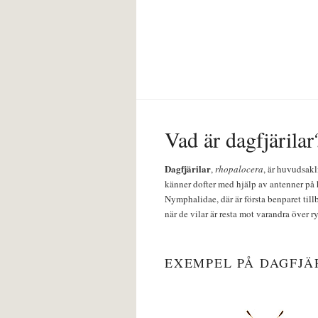
Vad är dagfjärilar
Dagfjärilar
,
rhopalocera
, är huvudsakl
känner dofter med hjälp av antenner på 
Nymphalidae, där är första benparet till
när de vilar är resta mot varandra över r
EXEMPEL PÅ DAGFJÄ