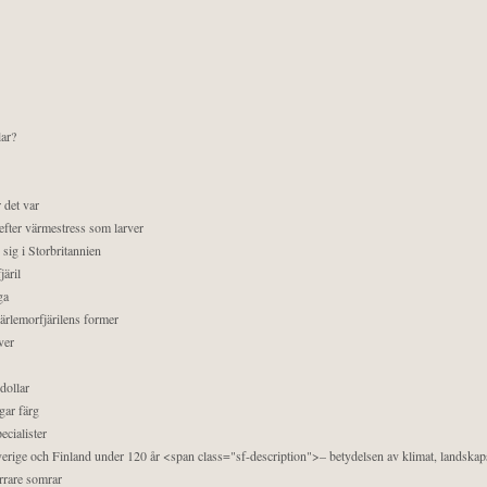
lar?
 det var
efter värmestress som larver
sig i Storbritannien
äril
ga
pärlemorfjärilens former
ver
dollar
gar färg
ecialister
 Sverige och Finland under 120 år <span class="sf-description">– betydelsen av klimat, landska
orrare somrar