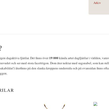
Arkiv
?
19 000
igen dagaktiva fjärilar. Det finns över
kända arter dagfjärilar i världen, vara
huvudet och ser med stora facettögon. Dom äter nektar med sugsnabel, som kan rulla
bakabildat!) återfinns på den slanka kroppens undersida och på ovansidan finns ofta 
yggen.
RILAR