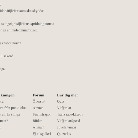
t
äddnätfjärilar som ska skyddas
 svingelgräsfjärilens spridning norrut
mer än en midsommarbukett
g snabbt norrut
ullsskörd
liga
kningen
Forum
Lär dig mer
era
Översikt
Quiz
ra från punktlokal
Ämnen
Vitfjärilar
ra från slinga
Fjärilsfrågor
Träna raps/kål/rov
 man?
Bilder
VitfjärilarSpeed
r
Allmänt
Juvela vingar
Fjärilsgalleri
Quizarkiv