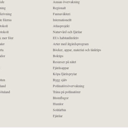
ide
Annan övervakning
ning
Regionalt
krivning
Faunaväkteri
e filerna
Internationellt
tokoll
Atlasprojekt
tokoll
Naturvård och fjärilar
 mer filer
EUs habitatdirektiv
aler
Arter med åtgärdsprogram
rta
Böcker, appar, material och länktips
idor
Boktips
Resurser på nätet
d
Fjärilsappar
Köpa fjärilsprylar
tten
Bygg själv
land
Pollinatörsövervakning
ötaland
Träna på pollinatörer
Blomflugor
Humlor
Solitärbin
Fjärilar