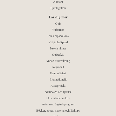
Allmänt
Fjärilsgalleri
Lär dig mer
Quiz
Vitfjärilar
Träna raps/kål/rov
VitfjärilarSpeed
Juvela vingar
Quizarkiv
Annan övervakning
Regionalt
Faunaväkteri
Internationellt
Atlasprojekt
Naturvård och fjärilar
EUs habitatdirektiv
Arter med åtgärdsprogram
Böcker, appar, material och länktips