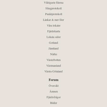
Viktigaste filerna
Slingprotokoll
Punktprotokoll
Länkar & mer filer
Våra lokaler
Fjärilskarta
Lokala sidor
Gotland
Jämtland
Närke
Västerbotten
Västmanland
Västra Götaland
Forum
Översikt
Ämnen
Fjärilsfrågor
Bilder