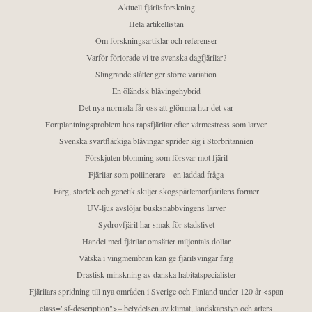
Aktuell fjärilsforskning
Hela artikellistan
Om forskningsartiklar och referenser
Varför förlorade vi tre svenska dagfjärilar?
Slingrande slåtter ger större variation
En öländsk blåvingehybrid
Det nya normala får oss att glömma hur det var
Fortplantningsproblem hos rapsfjärilar efter värmestress som larver
Svenska svartfläckiga blåvingar sprider sig i Storbritannien
Förskjuten blomning som försvar mot fjäril
Fjärilar som pollinerare – en laddad fråga
Färg, storlek och genetik skiljer skogspärlemorfjärilens former
UV-ljus avslöjar busksnabbvingens larver
Sydrovfjäril har smak för stadslivet
Handel med fjärilar omsätter miljontals dollar
Vätska i vingmembran kan ge fjärilsvingar färg
Drastisk minskning av danska habitatspecialister
Fjärilars spridning till nya områden i Sverige och Finland under 120 år <span
class="sf-description">– betydelsen av klimat, landskapstyp och arters