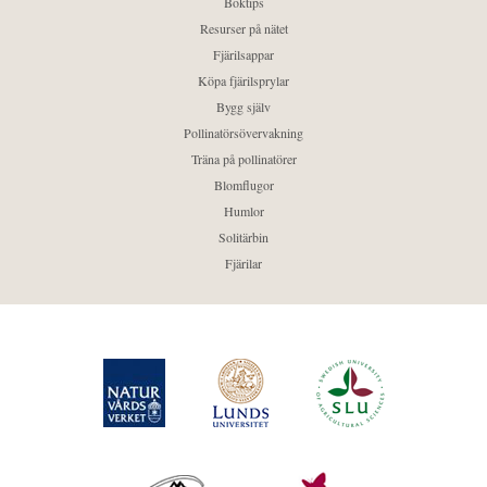
Boktips
Resurser på nätet
Fjärilsappar
Köpa fjärilsprylar
Bygg själv
Pollinatörsövervakning
Träna på pollinatörer
Blomflugor
Humlor
Solitärbin
Fjärilar