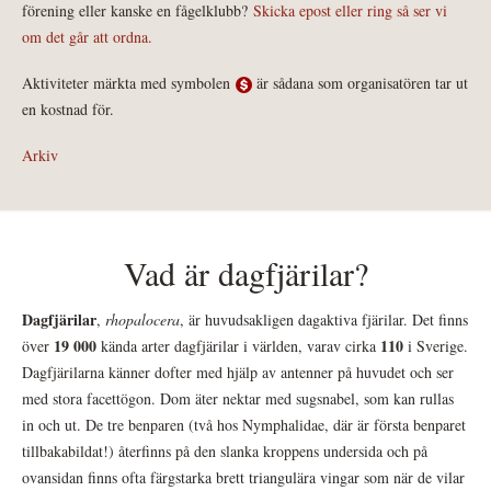
förening eller kanske en fågelklubb?
Skicka epost eller ring så ser vi
om det går att ordna.
Aktiviteter märkta med symbolen
är sådana som organisatören tar ut
en kostnad för.
Arkiv
Vad är dagfjärilar?
Dagfjärilar
,
rhopalocera
, är huvudsakligen dagaktiva fjärilar. Det finns
19 000
110
över
kända arter dagfjärilar i världen, varav cirka
i Sverige.
Dagfjärilarna känner dofter med hjälp av antenner på huvudet och ser
med stora facettögon. Dom äter nektar med sugsnabel, som kan rullas
in och ut. De tre benparen (två hos Nymphalidae, där är första benparet
tillbakabildat!) återfinns på den slanka kroppens undersida och på
ovansidan finns ofta färgstarka brett triangulära vingar som när de vilar