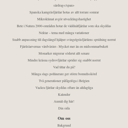
särdrag</span>
Spanska kamgräsfjärilar hotas av allt torrare somrar
Mikroklimat avgör utvecklingshastighet
Bete i Natura 2000-områden hotar de väddnätfjärilar som ska skyddas
Nektar – tema med många variationer
Snabb anpassning till dagslängd hjälper svingelgräsfjärilens spridning norrut
Fjärilslarvernas värdväxter– Mycket mer än en midsommarbukett
Monarker migrerar söderut allt senare
Mindre kräsna sydrovfjärilar sprider sig snabbt norrut
Vad tittar du på?
Många slags pollinerare ger större bomullsskörd
Två generationer påfågelöga i Belgien
Vackra fjärilar skyddas oftare än alldagliga
Kalender
Anmäl dig här!
Din sida
Om oss
Bakgrund