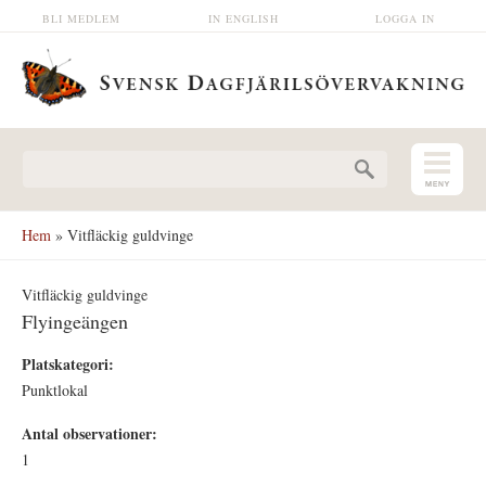
Hoppa till huvudinnehåll
BLI MEDLEM
IN ENGLISH
LOGGA IN
Sökformulär
Hem
» Vitfläckig guldvinge
Vitfläckig guldvinge
Flyingeängen
Platskategori:
Punktlokal
Antal observationer:
1