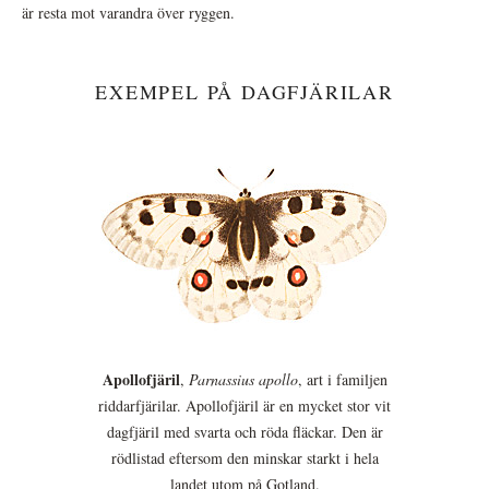
är resta mot varandra över ryggen.
EXEMPEL PÅ DAGFJÄRILAR
Apollofjäril
,
Parnassius apollo
, art i familjen
riddarfjärilar. Apollofjäril är en mycket stor vit
dagfjäril med svarta och röda fläckar. Den är
rödlistad eftersom den minskar starkt i hela
landet utom på Gotland.