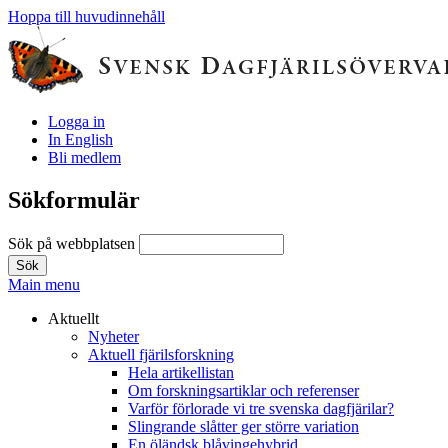
Hoppa till huvudinnehåll
Logga in
In English
Bli medlem
Sökformulär
Sök på webbplatsen
Main menu
Aktuellt
Nyheter
Aktuell fjärilsforskning
Hela artikellistan
Om forskningsartiklar och referenser
Varför förlorade vi tre svenska dagfjärilar?
Slingrande slåtter ger större variation
En öländsk blåvingehybrid