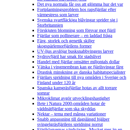
Det nya normala får oss att glömma hur det var
Fortplantningsproblem hos rapsfjärilar efter
värmestress som larver
Svenska svartfläckiga blåvingar sprider sig i
Storbritannien
Förskjuten blomning som försvar mot fjäril
Fjärilar som pollinerare – en laddad fråga
Färg, storlek och genetik skiljer
skogspärlemorfjärilens former
UV-ljus avslöjar busksnabbvingens larver
Sydrovfjäril har smak för stadslivet
Handel med fjärilar omsätter miljontals dollar
Vätska i vingmembran kan ge fjärilsvingar färg
Drastisk minskning av danska habitatspecialister
Fjärilars spridning till nya områden i Sverige och
Finland under 120 år
Spanska kamgräsfjärilar hotas av allt torrare
somrar
Mikroklimat avgör utvecklingshastighet
Bete i Natura 2000-områden hotar de
väddnätfjärilar som ska skyddas
Nektar – tema med många variationer
Snabb anpassning till dagslängd hjälper
svingelgräsfjärilens spridning norrut
Fjärilslarvernas värdväxter– Mycket mer än en