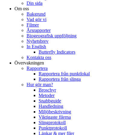
Din sida
Om oss
Bakgrund
Vad gör vi
Filmer
Årsrapporter
Biogeografisk uppföljning
Nyhetsbrev
In English
Butterfly Indicators
Kontakta oss
Övervakningen
Rapportera
Rapportera från punktlokal
Rapportera från slinga
Hur gör man?
Broschyr
Metoder
Snabbguide
Handledning
Miljöbeskrivning
Viktigaste filerna
Slingprotokoll
Punktprotokoll
Länkar & mer filer