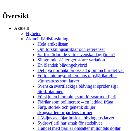
Översikt
Aktuellt
Nyheter
Aktuell fjärilsforskning
Hela artikellistan
Om forskningsartiklar och referenser
Varför förlorade vi tre svenska dagfjärilar?
Slingrande slåtter ger större variation
En öländsk blåvingehybrid
Det nya normala får oss att glömma hur det var
Fortplantningsproblem hos rapsfjärilar efter
värmestress som larver
Svenska svartfläckiga blåvingar sprider sig i
Storbritannien
Förskjuten blomning som försvar mot fjäril
Fjärilar som pollinerare – en laddad fråga
Färg, storlek och genetik skiljer
skogspärlemorfjärilens former
UV-ljus avslöjar busksnabbvingens larver
Sydrovfjäril har smak för stadslivet
Handel med fjärilar omsätter miljontals dollar