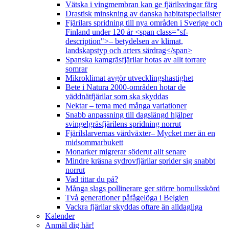
Vätska i vingmembran kan ge fjärilsvingar färg
Drastisk minskning av danska habitatspecialister
Fjärilars spridning till nya områden i Sverige och
Finland under 120 år <span class="sf-
description">– betydelsen av klimat,
landskapstyp och arters särdrag</span>
Spanska kamgräsfjärilar hotas av allt torrare
somrar
Mikroklimat avgör utvecklingshastighet
Bete i Natura 2000-områden hotar de
väddnätfjärilar som ska skyddas
Nektar – tema med många variationer
Snabb anpassning till dagslängd hjälper
svingelgräsfjärilens spridning norrut
Fjärilslarvernas värdväxter– Mycket mer än en
midsommarbukett
Monarker migrerar söderut allt senare
Mindre kräsna sydrovfjärilar sprider sig snabbt
norrut
Vad tittar du på?
Många slags pollinerare ger större bomullsskörd
Två generationer påfågelöga i Belgien
Vackra fjärilar skyddas oftare än alldagliga
Kalender
Anmäl dig här!