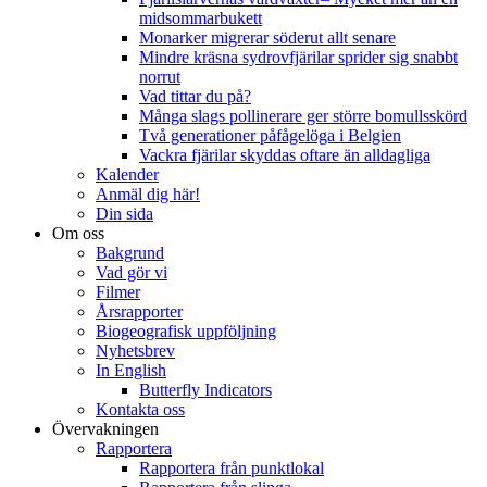
midsommarbukett
Monarker migrerar söderut allt senare
Mindre kräsna sydrovfjärilar sprider sig snabbt
norrut
Vad tittar du på?
Många slags pollinerare ger större bomullsskörd
Två generationer påfågelöga i Belgien
Vackra fjärilar skyddas oftare än alldagliga
Kalender
Anmäl dig här!
Din sida
Om oss
Bakgrund
Vad gör vi
Filmer
Årsrapporter
Biogeografisk uppföljning
Nyhetsbrev
In English
Butterfly Indicators
Kontakta oss
Övervakningen
Rapportera
Rapportera från punktlokal