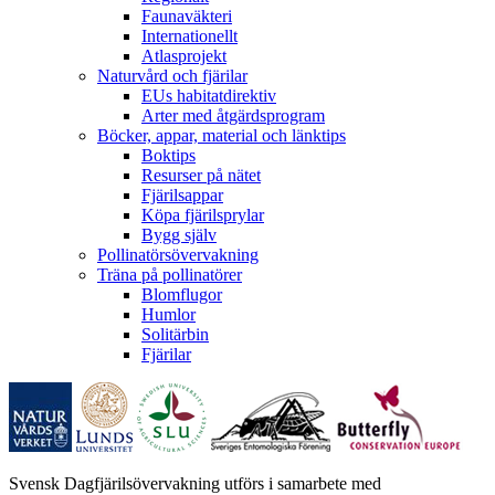
Faunaväkteri
Internationellt
Atlasprojekt
Naturvård och fjärilar
EUs habitatdirektiv
Arter med åtgärdsprogram
Böcker, appar, material och länktips
Boktips
Resurser på nätet
Fjärilsappar
Köpa fjärilsprylar
Bygg själv
Pollinatörsövervakning
Träna på pollinatörer
Blomflugor
Humlor
Solitärbin
Fjärilar
Svensk Dagfjärilsövervakning utförs i samarbete med