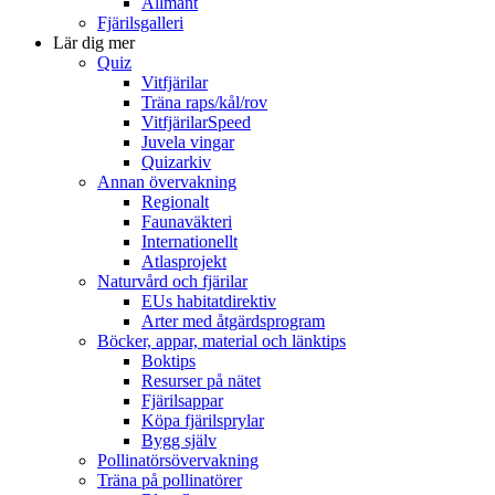
Allmänt
Fjärilsgalleri
Lär dig mer
Quiz
Vitfjärilar
Träna raps/kål/rov
VitfjärilarSpeed
Juvela vingar
Quizarkiv
Annan övervakning
Regionalt
Faunaväkteri
Internationellt
Atlasprojekt
Naturvård och fjärilar
EUs habitatdirektiv
Arter med åtgärdsprogram
Böcker, appar, material och länktips
Boktips
Resurser på nätet
Fjärilsappar
Köpa fjärilsprylar
Bygg själv
Pollinatörsövervakning
Träna på pollinatörer