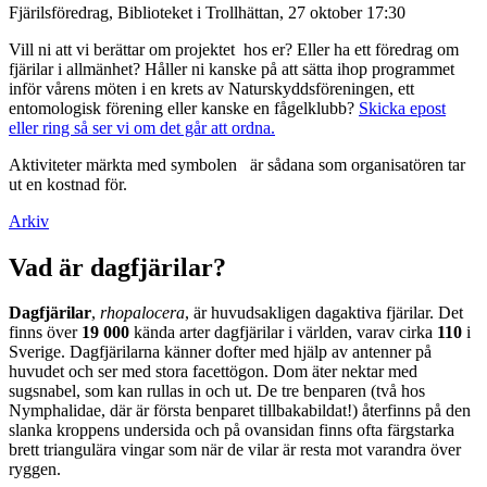
Fjärilsföredrag, Biblioteket i Trollhättan, 27 oktober 17:30
Vill ni att vi berättar om projektet hos er? Eller ha ett föredrag om
fjärilar i allmänhet? Håller ni kanske på att sätta ihop programmet
inför vårens möten i en krets av Naturskyddsföreningen, ett
entomologisk förening eller kanske en fågelklubb?
Skicka epost
eller ring så ser vi om det går att ordna.
Aktiviteter märkta med symbolen
är sådana som organisatören tar
ut en kostnad för.
Arkiv
Vad är dagfjärilar?
Dagfjärilar
,
rhopalocera
, är huvudsakligen dagaktiva fjärilar. Det
finns över
19 000
kända arter dagfjärilar i världen, varav cirka
110
i
Sverige. Dagfjärilarna känner dofter med hjälp av antenner på
huvudet och ser med stora facettögon. Dom äter nektar med
sugsnabel, som kan rullas in och ut. De tre benparen (två hos
Nymphalidae, där är första benparet tillbakabildat!) återfinns på den
slanka kroppens undersida och på ovansidan finns ofta färgstarka
brett triangulära vingar som när de vilar är resta mot varandra över
ryggen.