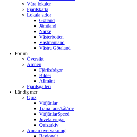
Våra lokaler
Fjärilskarta
Lokala sidor
Gotland
Jämtland
Närke
Västerbotten
Västmanland
Västra Götaland
Forum
Översikt
Ämnen
Fjärilsfrågor
Bilder
Allmänt
Fjärilsgalleri
Lär dig mer
Quiz
Vitfjärilar
Träna raps/kål/rov
VitfjärilarSpeed
Juvela vingar
Quizarkiv
Annan övervakning
Regionalt