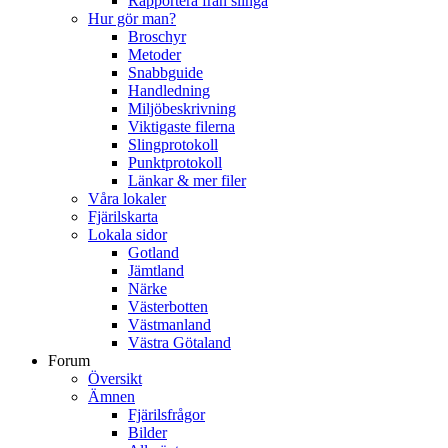
Rapportera från slinga
Hur gör man?
Broschyr
Metoder
Snabbguide
Handledning
Miljöbeskrivning
Viktigaste filerna
Slingprotokoll
Punktprotokoll
Länkar & mer filer
Våra lokaler
Fjärilskarta
Lokala sidor
Gotland
Jämtland
Närke
Västerbotten
Västmanland
Västra Götaland
Forum
Översikt
Ämnen
Fjärilsfrågor
Bilder