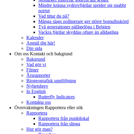
Mindre kräsna sydrovfjärilar sprider sig snabbt
norrut
Vad tittar du på?
Många slags pollinerare ger större bomullsskörd
Två generationer påfågelöga i Belgien
Vackra fjärilar skyddas oftare än alldagliga
Kalender
Anmäl dig här!
Din sida
Om oss
Kontakt och bakgrund
Bakgrund
Vad gör vi
Filmer
Årsrapporter
Biogeografisk uppföljning
Nyhetsbrev
In English
Butterfly Indicators
Kontakta oss
Övervakningen
Rapportera eller sök
Rapportera
Rapportera från punktlokal
Rapportera från slinga
Hur gör man?