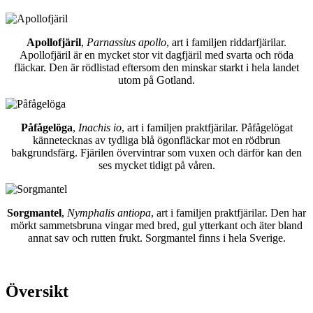
Apollofjäril
,
Parnassius apollo
, art i familjen riddarfjärilar.
Apollofjäril är en mycket stor vit dagfjäril med svarta och röda
fläckar. Den är rödlistad eftersom den minskar starkt i hela landet
utom på Gotland.
Påfågelöga
,
Inachis io
, art i familjen praktfjärilar. Påfågelögat
kännetecknas av tydliga blå ögonfläckar mot en rödbrun
bakgrundsfärg. Fjärilen övervintrar som vuxen och därför kan den
ses mycket tidigt på våren.
Sorgmantel
,
Nymphalis antiopa
, art i familjen praktfjärilar. Den har
mörkt sammetsbruna vingar med bred, gul ytterkant och äter bland
annat sav och rutten frukt. Sorgmantel finns i hela Sverige.
Översikt