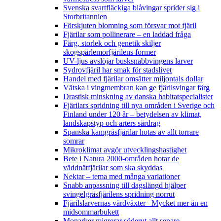
Svenska svartfläckiga blåvingar sprider sig i
Storbritannien
Förskjuten blomning som försvar mot fjäril
Fjärilar som pollinerare – en laddad fråga
Färg, storlek och genetik skiljer
skogspärlemorfjärilens former
UV-ljus avslöjar busksnabbvingens larver
Sydrovfjäril har smak för stadslivet
Handel med fjärilar omsätter miljontals dollar
Vätska i vingmembran kan ge fjärilsvingar färg
Drastisk minskning av danska habitatspecialister
Fjärilars spridning till nya områden i Sverige och
Finland under 120 år
– betydelsen av klimat,
landskapstyp och arters särdrag
Spanska kamgräsfjärilar hotas av allt torrare
somrar
Mikroklimat avgör utvecklingshastighet
Bete i Natura 2000-områden hotar de
väddnätfjärilar som ska skyddas
Nektar – tema med många variationer
Snabb anpassning till dagslängd hjälper
svingelgräsfjärilens spridning norrut
Fjärilslarvernas värdväxter– Mycket mer än en
midsommarbukett
Monarker migrerar söderut allt senare