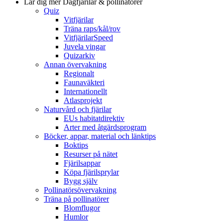
Lär dig mer
Dagfjärilar & pollinatörer
Quiz
Vitfjärilar
Träna raps/kål/rov
VitfjärilarSpeed
Juvela vingar
Quizarkiv
Annan övervakning
Regionalt
Faunaväkteri
Internationellt
Atlasprojekt
Naturvård och fjärilar
EUs habitatdirektiv
Arter med åtgärdsprogram
Böcker, appar, material och länktips
Boktips
Resurser på nätet
Fjärilsappar
Köpa fjärilsprylar
Bygg själv
Pollinatörsövervakning
Träna på pollinatörer
Blomflugor
Humlor