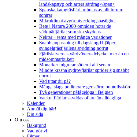
landskapstyp och arters särdrag</span>
Spanska kamgräsfjärilar hotas av allt torrare
somrar
Mikroklimat avgör utvecklingshastighet
Bete i Natura 2000-områden hotar de
väddnätfjärilar som ska skyddas
Nektar – tema med många variationer
Snabb anpassning till dagslängd hjälper
svingelgräsfjärilens spridning norrut
Fjärilslarvernas värdväxter– Mycket mer än en
midsommarbukett
Monarker migrerar söderut allt senare
Mindre kräsna sydrovfjärilar sprider sig snabbt
norrut
Vad tittar du på?
Många slags pollinerare ger större bomullsskörd
Två generationer påfågelöga i Belgien
Vackra fjärilar skyddas oftare än alldagliga
Kalender
Anmäl dig här!
Din sida
Om oss
Bakgrund
Vad gör vi
Filmer