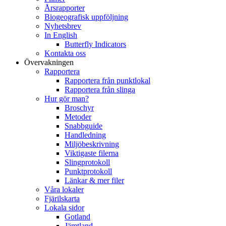
Årsrapporter
Biogeografisk uppföljning
Nyhetsbrev
In English
Butterfly Indicators
Kontakta oss
Övervakningen
Rapportera
Rapportera från punktlokal
Rapportera från slinga
Hur gör man?
Broschyr
Metoder
Snabbguide
Handledning
Miljöbeskrivning
Viktigaste filerna
Slingprotokoll
Punktprotokoll
Länkar & mer filer
Våra lokaler
Fjärilskarta
Lokala sidor
Gotland
Jämtland