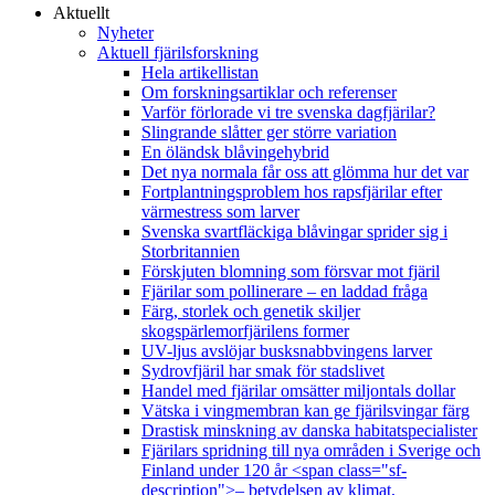
Aktuellt
Nyheter
Aktuell fjärilsforskning
Hela artikellistan
Om forskningsartiklar och referenser
Varför förlorade vi tre svenska dagfjärilar?
Slingrande slåtter ger större variation
En öländsk blåvingehybrid
Det nya normala får oss att glömma hur det var
Fortplantningsproblem hos rapsfjärilar efter
värmestress som larver
Svenska svartfläckiga blåvingar sprider sig i
Storbritannien
Förskjuten blomning som försvar mot fjäril
Fjärilar som pollinerare – en laddad fråga
Färg, storlek och genetik skiljer
skogspärlemorfjärilens former
UV-ljus avslöjar busksnabbvingens larver
Sydrovfjäril har smak för stadslivet
Handel med fjärilar omsätter miljontals dollar
Vätska i vingmembran kan ge fjärilsvingar färg
Drastisk minskning av danska habitatspecialister
Fjärilars spridning till nya områden i Sverige och
Finland under 120 år <span class="sf-
description">– betydelsen av klimat,