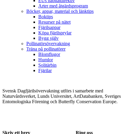
EUs habitatdirektiv
Arter med åtgärdsprogram
Böcker, appar, material och länktips
Boktips
Resurser på nätet
Fjärilsappar
Köpa fjärilsprylar
Bygg själv
Pollinatörsövervakning
Träna på pollinatörer
Blomflugor
Humlor
Solitärbin
Fjärilar
Svensk Dagfjärilsövervakning utförs i samarbete med
Naturvårdsverket, Lunds Universitet, ArtDatabanken, Sveriges
Entomologiska Förening och Butterfly Conservation Europe.
Skriv ett brev
Ring oss