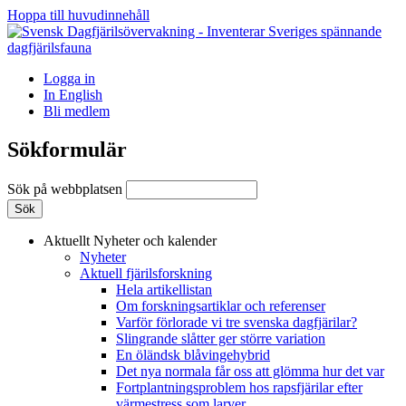
Hoppa till huvudinnehåll
Logga in
In English
Bli medlem
Sökformulär
Sök på webbplatsen
Aktuellt
Nyheter och kalender
Nyheter
Aktuell fjärilsforskning
Hela artikellistan
Om forskningsartiklar och referenser
Varför förlorade vi tre svenska dagfjärilar?
Slingrande slåtter ger större variation
En öländsk blåvingehybrid
Det nya normala får oss att glömma hur det var
Fortplantningsproblem hos rapsfjärilar efter
värmestress som larver