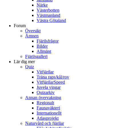
Närke
Västerbotten
Västmanland
Västra Götaland
Forum
Översikt
Ämnen
Fjärilsfrågor
Bilder
Allmänt
Fjärilsgalleri
Lär dig mer
Quiz
Vitfjärilar
Träna raps/kål/rov
VitfjärilarSpeed
Juvela vingar
Quizarkiv
Annan övervakning
Regionalt
Faunaväkteri
Internationellt
Atlasprojekt
Naturvård och fjärilar