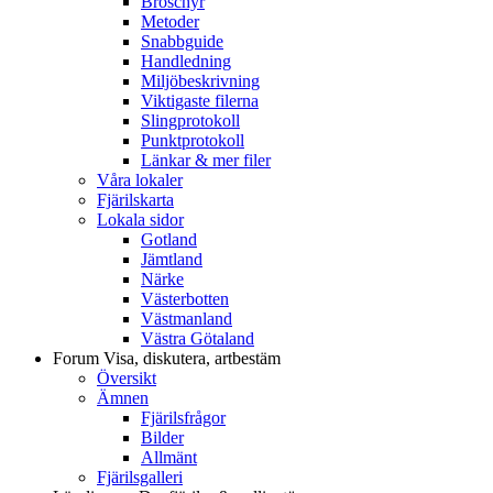
Broschyr
Metoder
Snabbguide
Handledning
Miljöbeskrivning
Viktigaste filerna
Slingprotokoll
Punktprotokoll
Länkar & mer filer
Våra lokaler
Fjärilskarta
Lokala sidor
Gotland
Jämtland
Närke
Västerbotten
Västmanland
Västra Götaland
Forum
Visa, diskutera, artbestäm
Översikt
Ämnen
Fjärilsfrågor
Bilder
Allmänt
Fjärilsgalleri