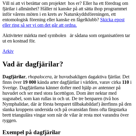
Vill ni att vi berättar om projektet hos er? Eller ha ett föredrag om
fjärilar i allmänhet? Håller ni kanske på att sätta ihop programmet
inför vårens möten i en krets av Naturskyddsföreningen, ett
entomologisk förening eller kanske en fågelklubb?
Skicka epost
eller ring så ser vi om det går att ordna.
Aktiviteter märkta med symbolen
är sådana som organisatören tar
ut en kostnad för.
Arkiv
Vad är dagfjärilar?
Dagfjärilar
,
rhopalocera
, är huvudsakligen dagaktiva fjärilar. Det
finns över
19 000
kända arter dagfjärilar i världen, varav cirka
110
i
Sverige. Dagfjärilarna känner dofter med hjälp av antenner på
huvudet och ser med stora facettögon. Dom äter nektar med
sugsnabel, som kan rullas in och ut. De tre benparen (två hos
Nymphalidae, där är första benparet tillbakabildat!) återfinns på den
slanka kroppens undersida och på ovansidan finns ofta färgstarka
brett triangulära vingar som när de vilar är resta mot varandra över
ryggen.
Exempel på dagfjärilar