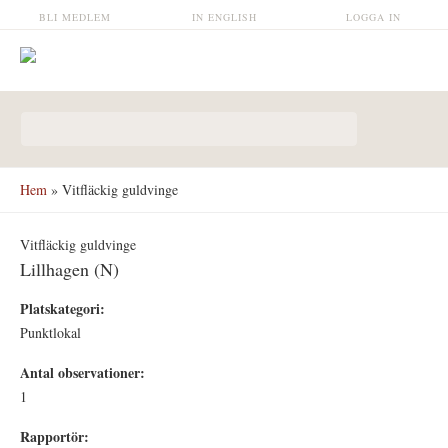
Hoppa till huvudinnehåll
BLI MEDLEM
IN ENGLISH
LOGGA IN
Sökformulär
Hem
» Vitfläckig guldvinge
Vitfläckig guldvinge
Lillhagen (N)
Platskategori:
Punktlokal
Antal observationer:
1
Rapportör: