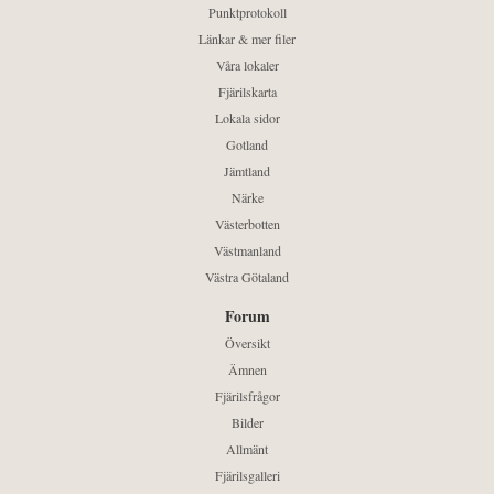
Punktprotokoll
Länkar & mer filer
Våra lokaler
Fjärilskarta
Lokala sidor
Gotland
Jämtland
Närke
Västerbotten
Västmanland
Västra Götaland
Forum
Översikt
Ämnen
Fjärilsfrågor
Bilder
Allmänt
Fjärilsgalleri