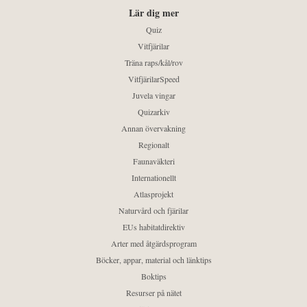
Lär dig mer
Quiz
Vitfjärilar
Träna raps/kål/rov
VitfjärilarSpeed
Juvela vingar
Quizarkiv
Annan övervakning
Regionalt
Faunaväkteri
Internationellt
Atlasprojekt
Naturvård och fjärilar
EUs habitatdirektiv
Arter med åtgärdsprogram
Böcker, appar, material och länktips
Boktips
Resurser på nätet