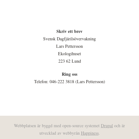
Skriv ett brev
Svensk Dagfjärilsövervakning
Lars Pettersson
Ekologihuset
223 62 Lund
Ring oss
Telefon: 046-222 3818 (Lars Pettersson)
Webbplatsen är byggd med open-source systemet
Drupal
och är
utvecklad av webbyrån
Happiness
.