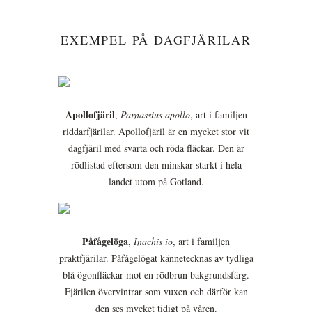
EXEMPEL PÅ DAGFJÄRILAR
Apollofjäril
,
Parnassius apollo
, art i familjen
riddarfjärilar. Apollofjäril är en mycket stor vit
dagfjäril med svarta och röda fläckar. Den är
rödlistad eftersom den minskar starkt i hela
landet utom på Gotland.
Påfågelöga
,
Inachis io
, art i familjen
praktfjärilar. Påfågelögat kännetecknas av tydliga
blå ögonfläckar mot en rödbrun bakgrundsfärg.
Fjärilen övervintrar som vuxen och därför kan
den ses mycket tidigt på våren.