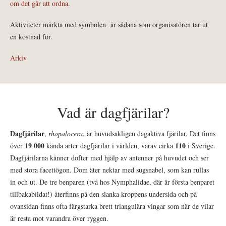
om det går att ordna.
Aktiviteter märkta med symbolen
är sådana som organisatören tar ut
en kostnad för.
Arkiv
Vad är dagfjärilar?
Dagfjärilar
,
rhopalocera
, är huvudsakligen dagaktiva fjärilar. Det finns
19 000
110
över
kända arter dagfjärilar i världen, varav cirka
i Sverige.
Dagfjärilarna känner dofter med hjälp av antenner på huvudet och ser
med stora facettögon. Dom äter nektar med sugsnabel, som kan rullas
in och ut. De tre benparen (två hos Nymphalidae, där är första benparet
tillbakabildat!) återfinns på den slanka kroppens undersida och på
ovansidan finns ofta färgstarka brett triangulära vingar som när de vilar
är resta mot varandra över ryggen.