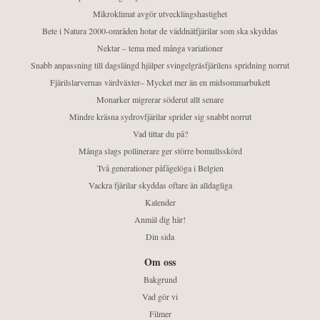
Mikroklimat avgör utvecklingshastighet
Bete i Natura 2000-områden hotar de väddnätfjärilar som ska skyddas
Nektar – tema med många variationer
Snabb anpassning till dagslängd hjälper svingelgräsfjärilens spridning norrut
Fjärilslarvernas värdväxter– Mycket mer än en midsommarbukett
Monarker migrerar söderut allt senare
Mindre kräsna sydrovfjärilar sprider sig snabbt norrut
Vad tittar du på?
Många slags pollinerare ger större bomullsskörd
Två generationer påfågelöga i Belgien
Vackra fjärilar skyddas oftare än alldagliga
Kalender
Anmäl dig här!
Din sida
Om oss
Bakgrund
Vad gör vi
Filmer