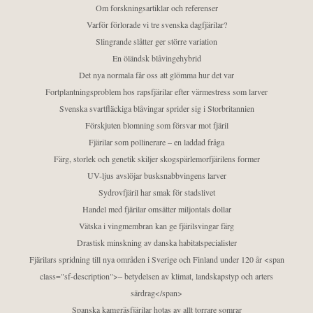
Om forskningsartiklar och referenser
Varför förlorade vi tre svenska dagfjärilar?
Slingrande slåtter ger större variation
En öländsk blåvingehybrid
Det nya normala får oss att glömma hur det var
Fortplantningsproblem hos rapsfjärilar efter värmestress som larver
Svenska svartfläckiga blåvingar sprider sig i Storbritannien
Förskjuten blomning som försvar mot fjäril
Fjärilar som pollinerare – en laddad fråga
Färg, storlek och genetik skiljer skogspärlemorfjärilens former
UV-ljus avslöjar busksnabbvingens larver
Sydrovfjäril har smak för stadslivet
Handel med fjärilar omsätter miljontals dollar
Vätska i vingmembran kan ge fjärilsvingar färg
Drastisk minskning av danska habitatspecialister
Fjärilars spridning till nya områden i Sverige och Finland under 120 år <span
class="sf-description">– betydelsen av klimat, landskapstyp och arters
särdrag</span>
Spanska kamgräsfjärilar hotas av allt torrare somrar