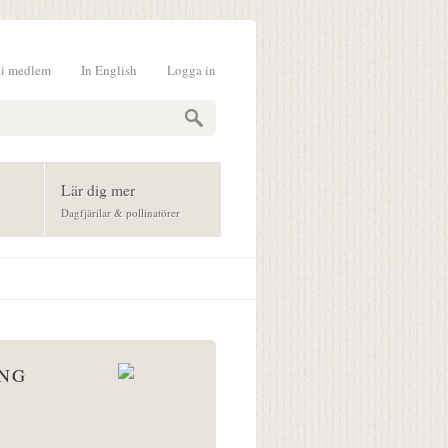
li medlem
In English
Logga in
formulär
Lär dig mer
Dagfjärilar & pollinatörer
ÅNG