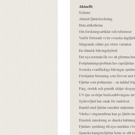
Aktuellt
Nyheter
Aktuell fjärilsforskning
Hela artikellistan
Om forskningsartiklar och referenser
Varför förlorade vi tre svenska dagfjäri
Slingrande slåtter ger större variation
En öländsk blåvingehybrid
Det nya normala får oss att glömma hur
Fortplantningsproblem hos rapsfjärilar 
Svenska svartfläckiga blåvingar sprider 
Förskjuten blomning som försvar mot fj
Fjärilar som pollinerare – en laddad frå
Färg, storlek och genetik skiljer skogs
UV-ljus avslöjar busksnabbvingens lar
Sydrovfjäril har smak för stadslivet
Handel med fjärilar omsätter miljontals 
Vätska i vingmembran kan ge fjärilsvin
Drastisk minskning av danska habitatsp
Fjärilars spridning till nya områden i
Spanska kamgräsfjärilar hotas av allt t