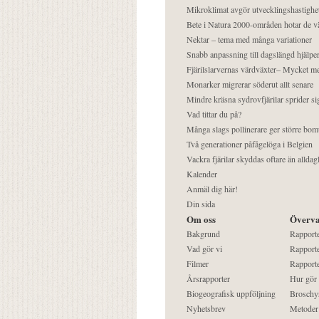
Mikroklimat avgör utvecklingshastighe
Bete i Natura 2000-områden hotar de v
Nektar – tema med många variationer
Snabb anpassning till dagslängd hjälper
Fjärilslarvernas värdväxter– Mycket 
Monarker migrerar söderut allt senare
Mindre kräsna sydrovfjärilar sprider si
Vad tittar du på?
Många slags pollinerare ger större bom
Två generationer påfågelöga i Belgien
Vackra fjärilar skyddas oftare än alldag
Kalender
Anmäl dig här!
Din sida
Om oss
Överva
Bakgrund
Rapport
Vad gör vi
Rapporte
Filmer
Rapporte
Årsrapporter
Hur gör
Biogeografisk uppföljning
Broschy
Nyhetsbrev
Metoder