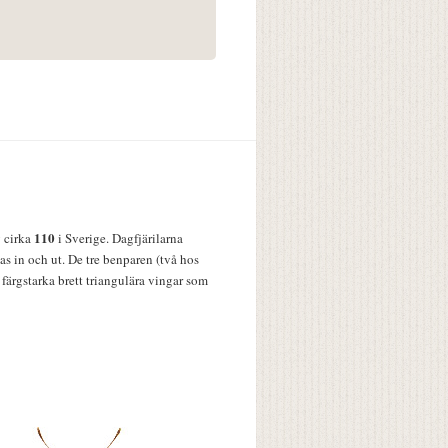
110
v cirka
i Sverige. Dagfjärilarna
s in och ut. De tre benparen (två hos
färgstarka brett triangulära vingar som