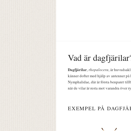
Vad är dagfjärilar
Dagfjärilar
,
rhopalocera
, är huvudsakl
känner dofter med hjälp av antenner på 
Nymphalidae, där är första benparet till
när de vilar är resta mot varandra över r
EXEMPEL PÅ DAGFJÄ