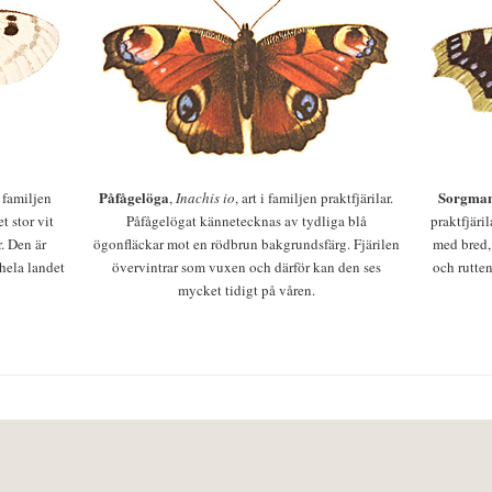
Påfågelöga
Sorgman
 i familjen
,
Inachis io
, art i familjen praktfjärilar.
t stor vit
Påfågelögat kännetecknas av tydliga blå
praktfjäri
r. Den är
ögonfläckar mot en rödbrun bakgrundsfärg. Fjärilen
med bred,
 hela landet
övervintrar som vuxen och därför kan den ses
och rutten
mycket tidigt på våren.