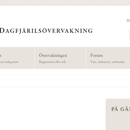
B
Sök
s
Övervakningen
Forum
och bakgrund
Rapportera eller sök
Visa, diskutera, artbestäm
PÅ G