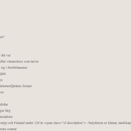
lar?
 det var
efter värmestress som larver
sig i Storbritannien
äril
ga
pärlemorfjärilens former
ver
dollar
gar färg
ecialister
 Sverige och Finland under 120 år <span class="sf-description">– betydelsen av klimat, landska
orrare somrar