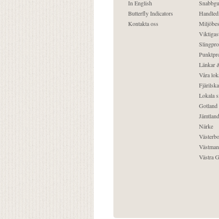
In English
Snabbgu
Butterfly Indicators
Handled
Kontakta oss
Miljöbes
Viktigast
Slingpro
Punktpro
Länkar &
Våra lok
Fjärilska
Lokala s
Gotland
Jämtlan
Närke
Västerbo
Västman
Västra G