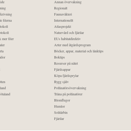
ide
Annan övervakning
ning
Regionalt
krivning
Faunaväkteri
e filerna
Internationellt
tokoll
Atlasprojekt
tokoll
Naturvård och fjärilar
 mer filer
EUs habitatdirektiv
aler
Arter med åtgärdsprogram
rta
Böcker, appar, material och länktips
idor
Boktips
Resurser på nätet
d
Fjärilsappar
Köpa fjärilsprylar
tten
Bygg själv
land
Pollinatörsövervakning
ötaland
Träna på pollinatörer
Blomflugor
Humlor
Solitärbin
Fjärilar