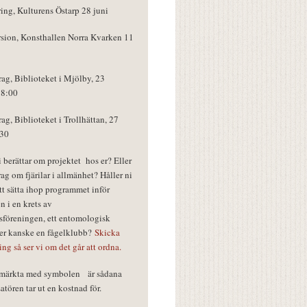
ring, Kulturens Östarp 28 juni
rsion, Konsthallen Norra Kvarken 11
rag, Biblioteket i Mjölby, 23
18:00
rag, Biblioteket i Trollhättan, 27
:30
vi berättar om projektet hos er? Eller
rag om fjärilar i allmänhet? Håller ni
tt sätta ihop programmet inför
n i en krets av
föreningen, ett entomologisk
ler kanske en fågelklubb?
Skicka
ring så ser vi om det går att ordna.
r märkta med symbolen
är sådana
tören tar ut en kostnad för.