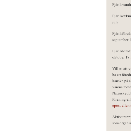
Fjärilsvand
Fjärilsexku
juli
Fjärilsföred
september 
Fjärilsföred
oktober 17
Vill ni att 
ha ett föred
kanske på a
vårens möte
Naturskydds
förening el
epost eller 
Aktivitete
som organisa