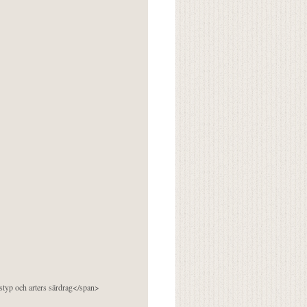
pstyp och arters särdrag</span>