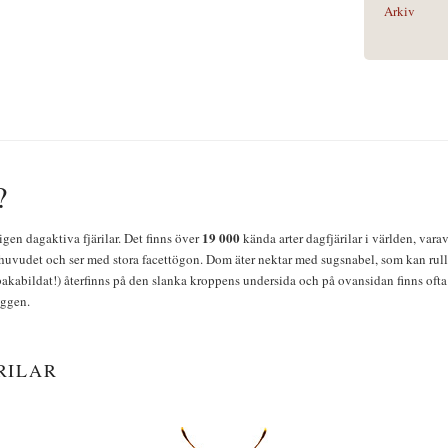
Arkiv
?
19 000
igen dagaktiva fjärilar. Det finns över
kända arter dagfjärilar i världen, vara
huvudet och ser med stora facettögon. Dom äter nektar med sugsnabel, som kan rulla
bakabildat!) återfinns på den slanka kroppens undersida och på ovansidan finns ofta 
yggen.
RILAR