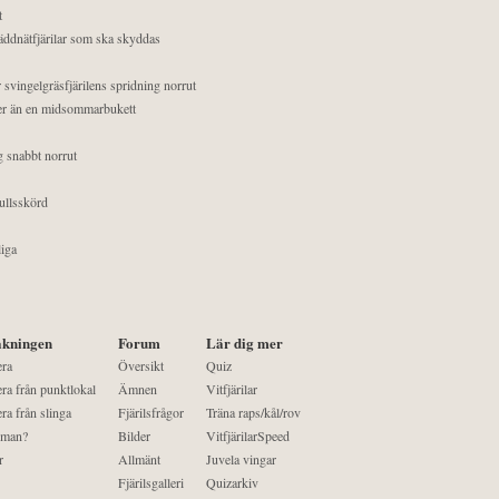
t
äddnätfjärilar som ska skyddas
 svingelgräsfjärilens spridning norrut
mer än en midsommarbukett
g snabbt norrut
ullsskörd
liga
kningen
Forum
Lär dig mer
era
Översikt
Quiz
ra från punktlokal
Ämnen
Vitfjärilar
ra från slinga
Fjärilsfrågor
Träna raps/kål/rov
 man?
Bilder
VitfjärilarSpeed
r
Allmänt
Juvela vingar
Fjärilsgalleri
Quizarkiv