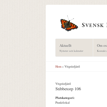
Hoppa till huvudinnehåll
Aktuellt
Om os
Nyheter och kalender
Kontakt 
Hem
» Vitgräsfjäril
Vitgräsfjäril
Stibbetorp 106
Platskategori:
Punktlokal