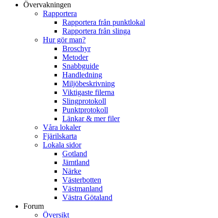
Övervakningen
Rapportera
Rapportera från punktlokal
Rapportera från slinga
Hur gör man?
Broschyr
Metoder
Snabbguide
Handledning
Miljöbeskrivning
Viktigaste filerna
Slingprotokoll
Punktprotokoll
Länkar & mer filer
Våra lokaler
Fjärilskarta
Lokala sidor
Gotland
Jämtland
Närke
Västerbotten
Västmanland
Västra Götaland
Forum
Översikt