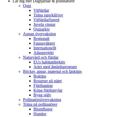
Lär dig mer
Dagfjärilar & pollinatörer
Quiz
Vitfjärilar
Träna raps/kål/rov
VitfjärilarSpeed
Juvela vingar
Quizarkiv
Annan övervakning
Regionalt
Faunaväkteri
Internationellt
Atlasprojekt
Naturvård och fjärilar
EUs habitatdirektiv
Arter med åtgärdsprogram
Böcker, appar, material och länktips
Boktips
Resurser på nätet
Fjärilsappar
Köpa fjärilsprylar
Bygg själv
Pollinatörsövervakning
Träna på pollinatörer
Blomflugor
Humlor