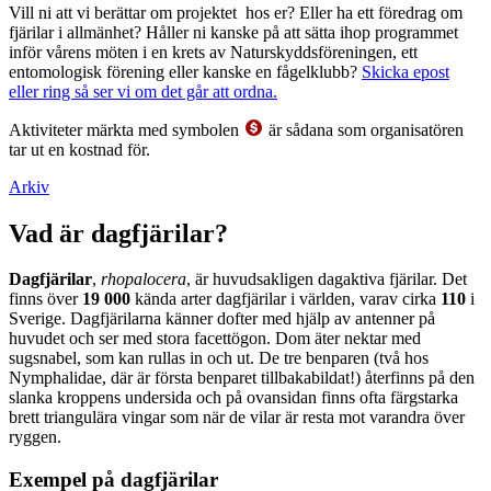
Vill ni att vi berättar om projektet hos er? Eller ha ett föredrag om
fjärilar i allmänhet? Håller ni kanske på att sätta ihop programmet
inför vårens möten i en krets av Naturskyddsföreningen, ett
entomologisk förening eller kanske en fågelklubb?
Skicka epost
eller ring så ser vi om det går att ordna.
Aktiviteter märkta med symbolen
är sådana som organisatören
tar ut en kostnad för.
Arkiv
Vad är dagfjärilar?
Dagfjärilar
,
rhopalocera
, är huvudsakligen dagaktiva fjärilar. Det
finns över
19 000
kända arter dagfjärilar i världen, varav cirka
110
i
Sverige. Dagfjärilarna känner dofter med hjälp av antenner på
huvudet och ser med stora facettögon. Dom äter nektar med
sugsnabel, som kan rullas in och ut. De tre benparen (två hos
Nymphalidae, där är första benparet tillbakabildat!) återfinns på den
slanka kroppens undersida och på ovansidan finns ofta färgstarka
brett triangulära vingar som när de vilar är resta mot varandra över
ryggen.
Exempel på dagfjärilar