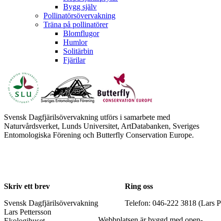
Bygg själv
Pollinatörsövervakning
Träna på pollinatörer
Blomflugor
Humlor
Solitärbin
Fjärilar
Svensk Dagfjärilsövervakning utförs i samarbete med
Naturvårdsverket, Lunds Universitet, ArtDatabanken, Sveriges
Entomologiska Förening och Butterfly Conservation Europe.
Skriv ett brev
Ring oss
Svensk Dagfjärilsövervakning
Telefon: 046-222 3818 (Lars P
Lars Pettersson
Webbplatsen är byggd med open-
Ekologihuset