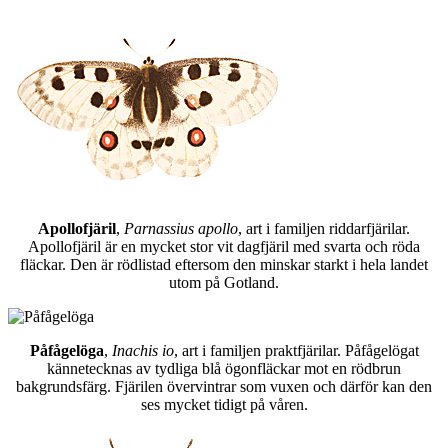
Apollofjäril
,
Parnassius apollo
, art i familjen riddarfjärilar.
Apollofjäril är en mycket stor vit dagfjäril med svarta och röda
fläckar. Den är rödlistad eftersom den minskar starkt i hela landet
utom på Gotland.
Påfågelöga
,
Inachis io
, art i familjen praktfjärilar. Påfågelögat
kännetecknas av tydliga blå ögonfläckar mot en rödbrun
bakgrundsfärg. Fjärilen övervintrar som vuxen och därför kan den
ses mycket tidigt på våren.