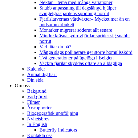
Nektar – tema med många variationer
Snabb anpassning till dagslängd hjälper
svingelgräsfjärilens spridning norrut
Fjärilslarvernas värdväxter– Mycket mer än en
midsommarbukett
Monarker migrerar söderut allt senare
Mindre kräsna sydrovfjärilar sprider sig snabbt
norrut
Vad tittar du på?
Många slags pollinerare ger större bomullsskörd
Två generationer påfågelöga i Belgien
Vackra fjärilar skyddas oftare än alldagliga
Kalender
Anmäl dig här!
Din sida
Om oss
Bakgrund
Vad gör vi
Filmer
Årsrapporter
Biogeografisk uppföljning
Nyhetsbrev
In English
Butterfly Indicators
Kontakta oss