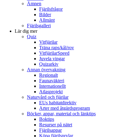
Ämnen
Fjärilsfrågor
Bilder
Allmänt
Fjärilsgalleri
Lär dig mer
Quiz
Vitfjärilar
Träna raps/kål/rov
VitfjärilarSpeed
Juvela vingar
Quizarkiv
Annan övervakning
Regionalt
Faunaväkteri
Internationellt
Atlasprojekt
Naturvård och fjärilar
EUs habitatdirektiv
Arter med åtgärdsprogram
Böcker, appar, material och länktips
Boktips
Resurser på nätet
Fjärilsappar
Köpa fjärilsprylar