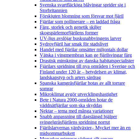
Svenska svartfläckiga blåvingar sprider sig i
Storbritannien
Förskjuten blomning som försvar mot fjäril
Fjärilar som pollinerare – en laddad fråga
Färg, storlek och genetik skiljer
skogspärlemorfjärilens former
UV-ljus avslöjar busksnabbvingens larver
Sydrovfjäril har smak för stadslivet
Handel med fjärilar omsätter miljontals dollar
Vätska i vingmembran kan ge fjärilsvingar färg
Drastisk minskning av danska habitatspecialister
Fjärilars spridning till nya områden i Sverige och
Finland under 120 år
– betydelsen av klimat,
landskapstyp och arters särdrag
Spanska kamgräsfjärilar hotas av allt torrare
somrar
Mikroklimat avgör utvecklingshastighet
Bete i Natura 2000-områden hotar de
väddnätfjärilar som ska skyddas
Nektar – tema med många variationer
Snabb anpassning till dagslängd hjälper
svingelgräsfjärilens spridning norrut
Fjärilslarvernas värdväxter– Mycket mer än en
midsommarbukett
Monarker migrerar söderut allt senare