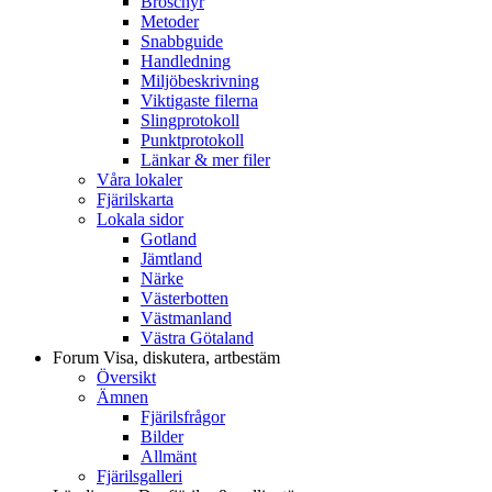
Broschyr
Metoder
Snabbguide
Handledning
Miljöbeskrivning
Viktigaste filerna
Slingprotokoll
Punktprotokoll
Länkar & mer filer
Våra lokaler
Fjärilskarta
Lokala sidor
Gotland
Jämtland
Närke
Västerbotten
Västmanland
Västra Götaland
Forum
Visa, diskutera, artbestäm
Översikt
Ämnen
Fjärilsfrågor
Bilder
Allmänt
Fjärilsgalleri