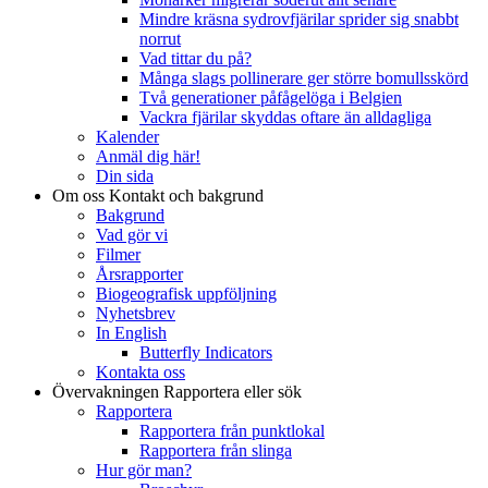
Mindre kräsna sydrovfjärilar sprider sig snabbt
norrut
Vad tittar du på?
Många slags pollinerare ger större bomullsskörd
Två generationer påfågelöga i Belgien
Vackra fjärilar skyddas oftare än alldagliga
Kalender
Anmäl dig här!
Din sida
Om oss
Kontakt och bakgrund
Bakgrund
Vad gör vi
Filmer
Årsrapporter
Biogeografisk uppföljning
Nyhetsbrev
In English
Butterfly Indicators
Kontakta oss
Övervakningen
Rapportera eller sök
Rapportera
Rapportera från punktlokal
Rapportera från slinga
Hur gör man?