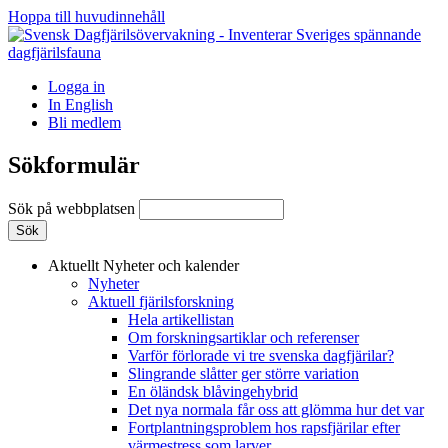
Hoppa till huvudinnehåll
Logga in
In English
Bli medlem
Sökformulär
Sök på webbplatsen
Aktuellt
Nyheter och kalender
Nyheter
Aktuell fjärilsforskning
Hela artikellistan
Om forskningsartiklar och referenser
Varför förlorade vi tre svenska dagfjärilar?
Slingrande slåtter ger större variation
En öländsk blåvingehybrid
Det nya normala får oss att glömma hur det var
Fortplantningsproblem hos rapsfjärilar efter
värmestress som larver