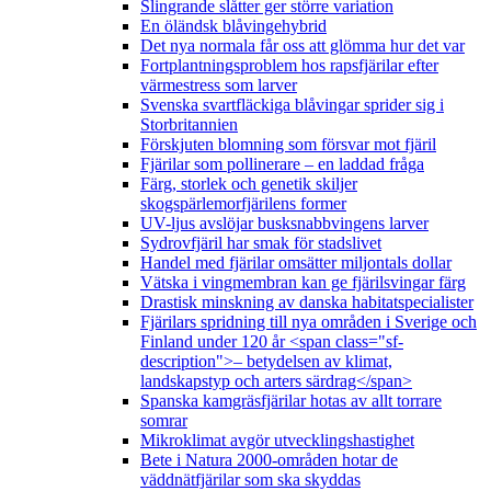
Slingrande slåtter ger större variation
En öländsk blåvingehybrid
Det nya normala får oss att glömma hur det var
Fortplantningsproblem hos rapsfjärilar efter
värmestress som larver
Svenska svartfläckiga blåvingar sprider sig i
Storbritannien
Förskjuten blomning som försvar mot fjäril
Fjärilar som pollinerare – en laddad fråga
Färg, storlek och genetik skiljer
skogspärlemorfjärilens former
UV-ljus avslöjar busksnabbvingens larver
Sydrovfjäril har smak för stadslivet
Handel med fjärilar omsätter miljontals dollar
Vätska i vingmembran kan ge fjärilsvingar färg
Drastisk minskning av danska habitatspecialister
Fjärilars spridning till nya områden i Sverige och
Finland under 120 år <span class="sf-
description">– betydelsen av klimat,
landskapstyp och arters särdrag</span>
Spanska kamgräsfjärilar hotas av allt torrare
somrar
Mikroklimat avgör utvecklingshastighet
Bete i Natura 2000-områden hotar de
väddnätfjärilar som ska skyddas