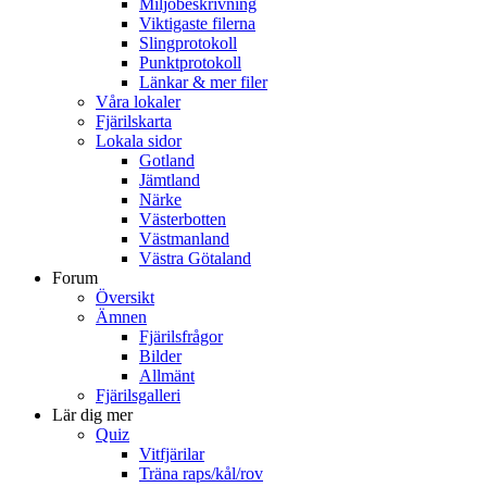
Miljöbeskrivning
Viktigaste filerna
Slingprotokoll
Punktprotokoll
Länkar & mer filer
Våra lokaler
Fjärilskarta
Lokala sidor
Gotland
Jämtland
Närke
Västerbotten
Västmanland
Västra Götaland
Forum
Översikt
Ämnen
Fjärilsfrågor
Bilder
Allmänt
Fjärilsgalleri
Lär dig mer
Quiz
Vitfjärilar
Träna raps/kål/rov