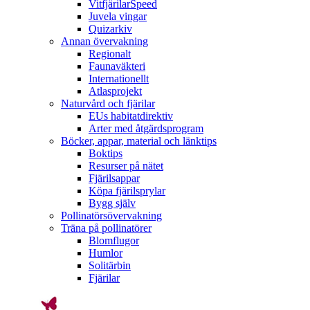
VitfjärilarSpeed
Juvela vingar
Quizarkiv
Annan övervakning
Regionalt
Faunaväkteri
Internationellt
Atlasprojekt
Naturvård och fjärilar
EUs habitatdirektiv
Arter med åtgärdsprogram
Böcker, appar, material och länktips
Boktips
Resurser på nätet
Fjärilsappar
Köpa fjärilsprylar
Bygg själv
Pollinatörsövervakning
Träna på pollinatörer
Blomflugor
Humlor
Solitärbin
Fjärilar