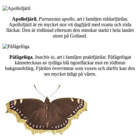
Apollofjäril
,
Parnassius apollo
, art i familjen riddarfjärilar.
Apollofjäril är en mycket stor vit dagfjäril med svarta och röda
fläckar. Den är rödlistad eftersom den minskar starkt i hela landet
utom på Gotland.
Påfågelöga
,
Inachis io
, art i familjen praktfjärilar. Påfågelögat
kännetecknas av tydliga blå ögonfläckar mot en rödbrun
bakgrundsfärg. Fjärilen övervintrar som vuxen och därför kan den
ses mycket tidigt på våren.