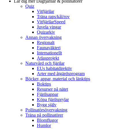
Lär dig mer
Dagfjärilar & pollinatörer
Quiz
Vitfjärilar
Träna raps/kål/rov
VitfjärilarSpeed
Juvela vingar
Quizarkiv
Annan övervakning
Regionalt
Faunaväkteri
Internationellt
Atlasprojekt
Naturvård och fjärilar
EUs habitatdirektiv
Arter med åtgärdsprogram
Böcker, appar, material och länktips
Boktips
Resurser på nätet
Fjärilsappar
Köpa fjärilsprylar
Bygg själv
Pollinatörsövervakning
Träna på pollinatörer
Blomflugor
Humlor