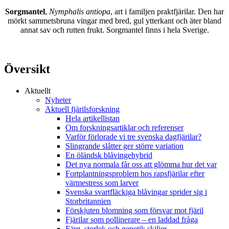
Sorgmantel
,
Nymphalis antiopa
, art i familjen praktfjärilar. Den har
mörkt sammetsbruna vingar med bred, gul ytterkant och äter bland
annat sav och rutten frukt. Sorgmantel finns i hela Sverige.
Översikt
Aktuellt
Nyheter
Aktuell fjärilsforskning
Hela artikellistan
Om forskningsartiklar och referenser
Varför förlorade vi tre svenska dagfjärilar?
Slingrande slåtter ger större variation
En öländsk blåvingehybrid
Det nya normala får oss att glömma hur det var
Fortplantningsproblem hos rapsfjärilar efter
värmestress som larver
Svenska svartfläckiga blåvingar sprider sig i
Storbritannien
Förskjuten blomning som försvar mot fjäril
Fjärilar som pollinerare – en laddad fråga
Färg, storlek och genetik skiljer