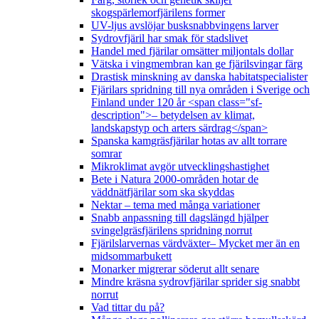
skogspärlemorfjärilens former
UV-ljus avslöjar busksnabbvingens larver
Sydrovfjäril har smak för stadslivet
Handel med fjärilar omsätter miljontals dollar
Vätska i vingmembran kan ge fjärilsvingar färg
Drastisk minskning av danska habitatspecialister
Fjärilars spridning till nya områden i Sverige och
Finland under 120 år <span class="sf-
description">– betydelsen av klimat,
landskapstyp och arters särdrag</span>
Spanska kamgräsfjärilar hotas av allt torrare
somrar
Mikroklimat avgör utvecklingshastighet
Bete i Natura 2000-områden hotar de
väddnätfjärilar som ska skyddas
Nektar – tema med många variationer
Snabb anpassning till dagslängd hjälper
svingelgräsfjärilens spridning norrut
Fjärilslarvernas värdväxter– Mycket mer än en
midsommarbukett
Monarker migrerar söderut allt senare
Mindre kräsna sydrovfjärilar sprider sig snabbt
norrut
Vad tittar du på?