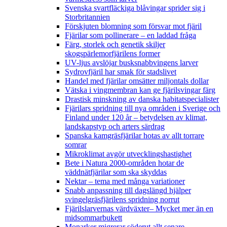
Svenska svartfläckiga blåvingar sprider sig i
Storbritannien
Förskjuten blomning som försvar mot fjäril
Fjärilar som pollinerare – en laddad fråga
Färg, storlek och genetik skiljer
skogspärlemorfjärilens former
UV-ljus avslöjar busksnabbvingens larver
Sydrovfjäril har smak för stadslivet
Handel med fjärilar omsätter miljontals dollar
Vätska i vingmembran kan ge fjärilsvingar färg
Drastisk minskning av danska habitatspecialister
Fjärilars spridning till nya områden i Sverige och
Finland under 120 år
– betydelsen av klimat,
landskapstyp och arters särdrag
Spanska kamgräsfjärilar hotas av allt torrare
somrar
Mikroklimat avgör utvecklingshastighet
Bete i Natura 2000-områden hotar de
väddnätfjärilar som ska skyddas
Nektar – tema med många variationer
Snabb anpassning till dagslängd hjälper
svingelgräsfjärilens spridning norrut
Fjärilslarvernas värdväxter– Mycket mer än en
midsommarbukett
Monarker migrerar söderut allt senare