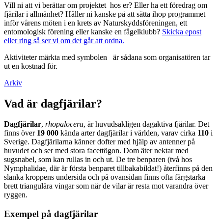
Vill ni att vi berättar om projektet hos er? Eller ha ett föredrag om
fjärilar i allmänhet? Håller ni kanske på att sätta ihop programmet
inför vårens möten i en krets av Naturskyddsföreningen, ett
entomologisk förening eller kanske en fågelklubb?
Skicka epost
eller ring så ser vi om det går att ordna.
Aktiviteter märkta med symbolen
är sådana som organisatören tar
ut en kostnad för.
Arkiv
Vad är dagfjärilar?
Dagfjärilar
,
rhopalocera
, är huvudsakligen dagaktiva fjärilar. Det
finns över
19 000
kända arter dagfjärilar i världen, varav cirka
110
i
Sverige. Dagfjärilarna känner dofter med hjälp av antenner på
huvudet och ser med stora facettögon. Dom äter nektar med
sugsnabel, som kan rullas in och ut. De tre benparen (två hos
Nymphalidae, där är första benparet tillbakabildat!) återfinns på den
slanka kroppens undersida och på ovansidan finns ofta färgstarka
brett triangulära vingar som när de vilar är resta mot varandra över
ryggen.
Exempel på dagfjärilar