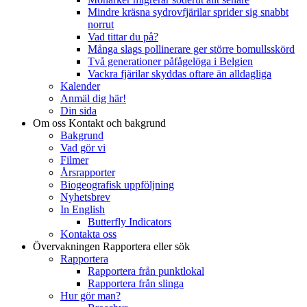
Mindre kräsna sydrovfjärilar sprider sig snabbt
norrut
Vad tittar du på?
Många slags pollinerare ger större bomullsskörd
Två generationer påfågelöga i Belgien
Vackra fjärilar skyddas oftare än alldagliga
Kalender
Anmäl dig här!
Din sida
Om oss
Kontakt och bakgrund
Bakgrund
Vad gör vi
Filmer
Årsrapporter
Biogeografisk uppföljning
Nyhetsbrev
In English
Butterfly Indicators
Kontakta oss
Övervakningen
Rapportera eller sök
Rapportera
Rapportera från punktlokal
Rapportera från slinga
Hur gör man?