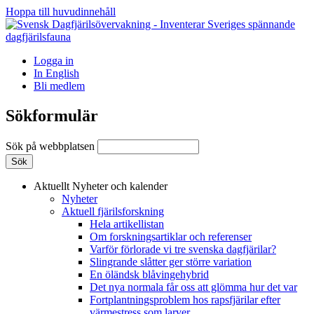
Hoppa till huvudinnehåll
Logga in
In English
Bli medlem
Sökformulär
Sök på webbplatsen
Aktuellt
Nyheter och kalender
Nyheter
Aktuell fjärilsforskning
Hela artikellistan
Om forskningsartiklar och referenser
Varför förlorade vi tre svenska dagfjärilar?
Slingrande slåtter ger större variation
En öländsk blåvingehybrid
Det nya normala får oss att glömma hur det var
Fortplantningsproblem hos rapsfjärilar efter
värmestress som larver