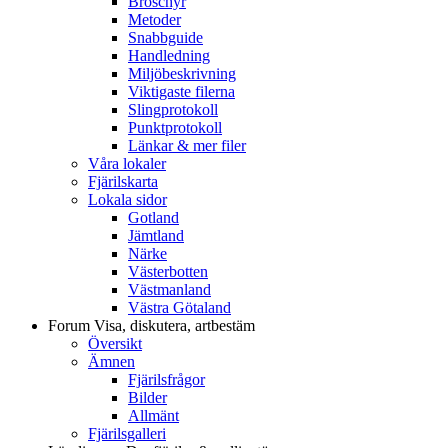
Broschyr
Metoder
Snabbguide
Handledning
Miljöbeskrivning
Viktigaste filerna
Slingprotokoll
Punktprotokoll
Länkar & mer filer
Våra lokaler
Fjärilskarta
Lokala sidor
Gotland
Jämtland
Närke
Västerbotten
Västmanland
Västra Götaland
Forum
Visa, diskutera, artbestäm
Översikt
Ämnen
Fjärilsfrågor
Bilder
Allmänt
Fjärilsgalleri