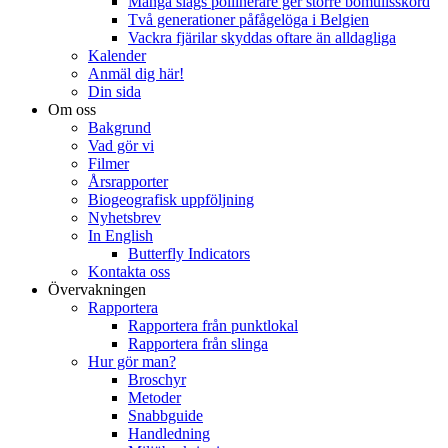
Många slags pollinerare ger större bomullsskörd
Två generationer påfågelöga i Belgien
Vackra fjärilar skyddas oftare än alldagliga
Kalender
Anmäl dig här!
Din sida
Om oss
Bakgrund
Vad gör vi
Filmer
Årsrapporter
Biogeografisk uppföljning
Nyhetsbrev
In English
Butterfly Indicators
Kontakta oss
Övervakningen
Rapportera
Rapportera från punktlokal
Rapportera från slinga
Hur gör man?
Broschyr
Metoder
Snabbguide
Handledning