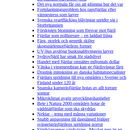
Det nya normala får oss att glömma hur det var
Fortplantningsproblem hos rapsfjärilar efter
värmestress som larver
Svenska svartfläckiga blåvingar sprider sig i
Storbritannien
Förskjuten blomning som försvar mot fjäril
Fjärilar som pollinerare – en laddad fråga
Färg, storlek och genetik skiljer
skogspärlemorfjärilens former
UV-ljus avslöjar busksnabbvingens larver
Sydrovfjäril har smak för stadslivet
Handel med fjärilar omsätter miljontals dollar
Vätska i vingmembran kan ge fjärilsvingar färg
Drastisk minskning av danska habitatspecialister
Fjärilars spridning till nya områden i Sverige och
Finland under 120 år
Spanska kamgräsfjärilar hotas av allt torrare
somrar
Mikroklimat avgör utvecklingshastighet
Bete i Natura 2000-områden hotar de
väddnätfjärilar som ska skyddas
Nektar – tema med många variationer
Snabb anpassning till dagslängd hjälper
svingelgräsfjärilens spridning norrut
Fjärilslarvernas värdväxter– Mycket mer än en