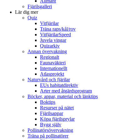
Allmänt
Fjärilsgalleri
Lär dig mer
Quiz
Vitfjärilar
Träna raps/kål/rov
VitfjärilarSpeed
Juvela vingar
Quizarkiv
Annan övervakning
Regionalt
Faunaväkteri
Internationellt
Atlasprojekt
Naturvård och fjärilar
EUs habitatdirektiv
Arter med åtgärdsprogram
Böcker, appar, material och länktips
Boktips
Resurser på nätet
Fjärilsappar
Köpa fjärilsprylar
Bygg själv
Pollinatörsövervakning
Träna på pollinatörer