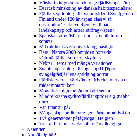
Vätska i vingmembran kan ge fjärilsvingar färg
Drastisk minskning av danska habitatspecialister
Fjärilars spridning till nya områden i Sverige och
Finland under 120 år <span class="sf-
description">– betydelsen av klimat,
landskapstyp och arters särdrag</span>
Spanska kamgräsfjärilar hotas av allt torrare
somrar
Mikroklimat avgör utvecklingshastighet
Bete i Natura 2000-områden hotar de
väddnätfjärilar som ska skyddas
Nektar – tema med många variationer
Snabb anpassning till dagslängd hjälper
svingelgräsfjärilens spridning norrut
Fjärilslarvernas värdväxter– Mycket mer än en
midsommarbukett
Monarker migrerar söderut allt senare
Mindre kräsna sydrovfjärilar sprider sig snabbt
norrut
Vad tittar du på?
Många slags pollinerare ger större bomullsskörd
Två generationer påfågelöga i Belgien
Vackra fjärilar skyddas oftare än alldagliga
Kalender
Anmäl dig här!