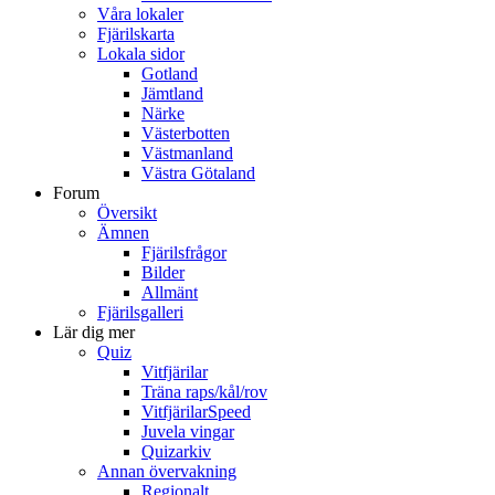
Våra lokaler
Fjärilskarta
Lokala sidor
Gotland
Jämtland
Närke
Västerbotten
Västmanland
Västra Götaland
Forum
Översikt
Ämnen
Fjärilsfrågor
Bilder
Allmänt
Fjärilsgalleri
Lär dig mer
Quiz
Vitfjärilar
Träna raps/kål/rov
VitfjärilarSpeed
Juvela vingar
Quizarkiv
Annan övervakning
Regionalt