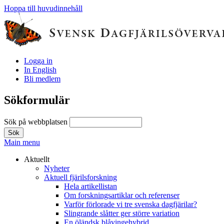
Hoppa till huvudinnehåll
Logga in
In English
Bli medlem
Sökformulär
Sök på webbplatsen
Main menu
Aktuellt
Nyheter
Aktuell fjärilsforskning
Hela artikellistan
Om forskningsartiklar och referenser
Varför förlorade vi tre svenska dagfjärilar?
Slingrande slåtter ger större variation
En öländsk blåvingehybrid