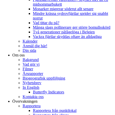
midsommarbukett
Monarker migrerar söderut allt senare
Mindre kräsna sydrovfjärilar sprider sig snabbt
norrut
Vad tittar du på?
Många slags pollinerare ger större bomullsskörd
Två generationer påfågelöga i Belgien
Vackra fjärilar skyddas oftare än alldagliga
Kalender
Anmäl dig här!
Din sida
Om oss
Bakgrund
Vad gör vi
Filmer
Årsrapporter
Biogeografisk uppföljning
Nyhetsbrev
In English
Butterfly Indicators
Kontakta oss
Övervakningen
Rapportera
Rapportera från punktlokal