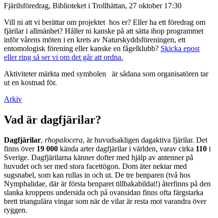
Fjärilsföredrag, Biblioteket i Trollhättan, 27 oktober 17:30
Vill ni att vi berättar om projektet hos er? Eller ha ett föredrag om
fjärilar i allmänhet? Håller ni kanske på att sätta ihop programmet
inför vårens möten i en krets av Naturskyddsföreningen, ett
entomologisk förening eller kanske en fågelklubb?
Skicka epost
eller ring så ser vi om det går att ordna.
Aktiviteter märkta med symbolen
är sådana som organisatören tar
ut en kostnad för.
Arkiv
Vad är dagfjärilar?
Dagfjärilar
,
rhopalocera
, är huvudsakligen dagaktiva fjärilar. Det
finns över
19 000
kända arter dagfjärilar i världen, varav cirka
110
i
Sverige. Dagfjärilarna känner dofter med hjälp av antenner på
huvudet och ser med stora facettögon. Dom äter nektar med
sugsnabel, som kan rullas in och ut. De tre benparen (två hos
Nymphalidae, där är första benparet tillbakabildat!) återfinns på den
slanka kroppens undersida och på ovansidan finns ofta färgstarka
brett triangulära vingar som när de vilar är resta mot varandra över
ryggen.