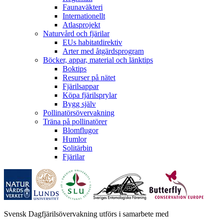
Faunaväkteri
Internationellt
Atlasprojekt
Naturvård och fjärilar
EUs habitatdirektiv
Arter med åtgärdsprogram
Böcker, appar, material och länktips
Boktips
Resurser på nätet
Fjärilsappar
Köpa fjärilsprylar
Bygg själv
Pollinatörsövervakning
Träna på pollinatörer
Blomflugor
Humlor
Solitärbin
Fjärilar
Svensk Dagfjärilsövervakning utförs i samarbete med