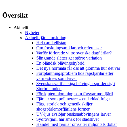
Översikt
Aktuellt
Nyheter
Aktuell fjärilsforskning
Hela artikellistan
Om forskningsartiklar och referenser
Varför förlorade vi tre svenska dagfjärilar?
Slingrande slåtter ger större variation
En öländsk blåvingehybrid
Det nya normala får oss att glömma hur det var
Fortplantningsproblem hos rapsfjärilar efter
värmestress som larver
Svenska svartfläckiga blåvingar sprider sig i
Storbritannien
Förskjuten blomning som försvar mot fjäril
Fjärilar som pollinerare – en laddad fråga
Färg, storlek och genetik skiljer
skogspärlemorfjärilens former
UV-ljus avslöjar busksnabbvingens larver
Sydrovfjäril har smak för stadslivet
Handel med fjärilar omsätter miljontals dollar