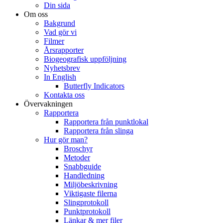
Din sida
Om oss
Bakgrund
Vad gör vi
Filmer
Årsrapporter
Biogeografisk uppföljning
Nyhetsbrev
In English
Butterfly Indicators
Kontakta oss
Övervakningen
Rapportera
Rapportera från punktlokal
Rapportera från slinga
Hur gör man?
Broschyr
Metoder
Snabbguide
Handledning
Miljöbeskrivning
Viktigaste filerna
Slingprotokoll
Punktprotokoll
Länkar & mer filer