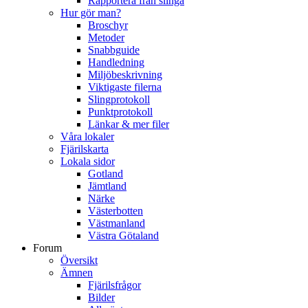
Rapportera från slinga
Hur gör man?
Broschyr
Metoder
Snabbguide
Handledning
Miljöbeskrivning
Viktigaste filerna
Slingprotokoll
Punktprotokoll
Länkar & mer filer
Våra lokaler
Fjärilskarta
Lokala sidor
Gotland
Jämtland
Närke
Västerbotten
Västmanland
Västra Götaland
Forum
Översikt
Ämnen
Fjärilsfrågor
Bilder