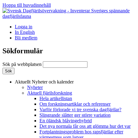
Hoppa till huvudinnehåll
Logga in
In English
Bli medlem
Sökformulär
Sök på webbplatsen
Aktuellt
Nyheter och kalender
Nyheter
Aktuell fjärilsforskning
Hela artikellistan
Om forskningsartiklar och referenser
Varför förlorade vi tre svenska dagfjärilar?
Slingrande slåtter ger större variation
En öländsk blåvingehybrid
Det nya normala får oss att glömma hur det var
Fortplantningsproblem hos rapsfjärilar efter
värmestress som larver