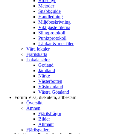
Broschyr
Metoder
Snabbguide
Handledning
Miljöbeskrivning
Viktigaste filerna
Slingprotokoll
Punktprotokoll
Länkar & mer filer
Våra lokaler
Fjärilskarta
Lokala sidor
Gotland
Jämtland
Närke
Västerbotten
Västmanland
Västra Götaland
Forum
Visa, diskutera, artbestäm
Översikt
Ämnen
Fjärilsfrågor
Bilder
Allmänt
Fjärilsgalleri