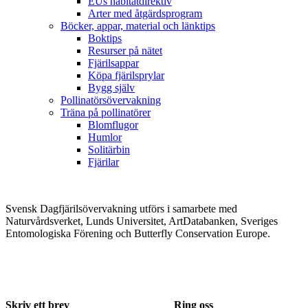
EUs habitatdirektiv
Arter med åtgärdsprogram
Böcker, appar, material och länktips
Boktips
Resurser på nätet
Fjärilsappar
Köpa fjärilsprylar
Bygg själv
Pollinatörsövervakning
Träna på pollinatörer
Blomflugor
Humlor
Solitärbin
Fjärilar
Svensk Dagfjärilsövervakning utförs i samarbete med
Naturvårdsverket, Lunds Universitet, ArtDatabanken, Sveriges
Entomologiska Förening och Butterfly Conservation Europe.
Skriv ett brev
Ring oss