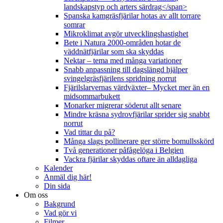
landskapstyp och arters särdrag</span>
Spanska kamgräsfjärilar hotas av allt torrare
somrar
Mikroklimat avgör utvecklingshastighet
Bete i Natura 2000-områden hotar de
väddnätfjärilar som ska skyddas
Nektar – tema med många variationer
Snabb anpassning till dagslängd hjälper
svingelgräsfjärilens spridning norrut
Fjärilslarvernas värdväxter– Mycket mer än en
midsommarbukett
Monarker migrerar söderut allt senare
Mindre kräsna sydrovfjärilar sprider sig snabbt
norrut
Vad tittar du på?
Många slags pollinerare ger större bomullsskörd
Två generationer påfågelöga i Belgien
Vackra fjärilar skyddas oftare än alldagliga
Kalender
Anmäl dig här!
Din sida
Om oss
Bakgrund
Vad gör vi
Filmer