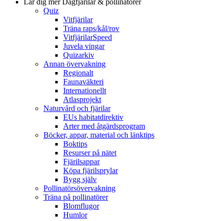
Lär dig mer
Dagfjärilar & pollinatörer
Quiz
Vitfjärilar
Träna raps/kål/rov
VitfjärilarSpeed
Juvela vingar
Quizarkiv
Annan övervakning
Regionalt
Faunaväkteri
Internationellt
Atlasprojekt
Naturvård och fjärilar
EUs habitatdirektiv
Arter med åtgärdsprogram
Böcker, appar, material och länktips
Boktips
Resurser på nätet
Fjärilsappar
Köpa fjärilsprylar
Bygg själv
Pollinatörsövervakning
Träna på pollinatörer
Blomflugor
Humlor