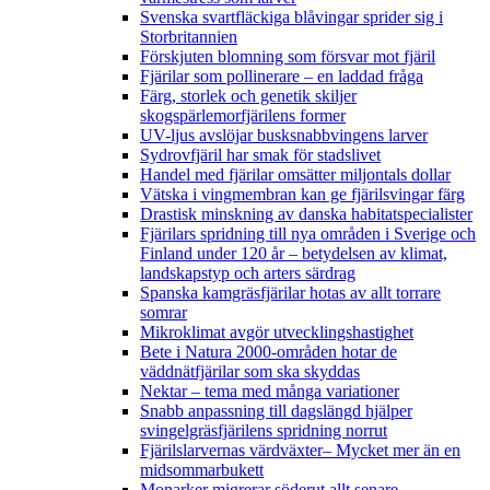
Svenska svartfläckiga blåvingar sprider sig i
Storbritannien
Förskjuten blomning som försvar mot fjäril
Fjärilar som pollinerare – en laddad fråga
Färg, storlek och genetik skiljer
skogspärlemorfjärilens former
UV-ljus avslöjar busksnabbvingens larver
Sydrovfjäril har smak för stadslivet
Handel med fjärilar omsätter miljontals dollar
Vätska i vingmembran kan ge fjärilsvingar färg
Drastisk minskning av danska habitatspecialister
Fjärilars spridning till nya områden i Sverige och
Finland under 120 år
– betydelsen av klimat,
landskapstyp och arters särdrag
Spanska kamgräsfjärilar hotas av allt torrare
somrar
Mikroklimat avgör utvecklingshastighet
Bete i Natura 2000-områden hotar de
väddnätfjärilar som ska skyddas
Nektar – tema med många variationer
Snabb anpassning till dagslängd hjälper
svingelgräsfjärilens spridning norrut
Fjärilslarvernas värdväxter– Mycket mer än en
midsommarbukett
Monarker migrerar söderut allt senare