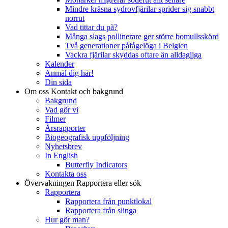
Mindre kräsna sydrovfjärilar sprider sig snabbt
norrut
Vad tittar du på?
Många slags pollinerare ger större bomullsskörd
Två generationer påfågelöga i Belgien
Vackra fjärilar skyddas oftare än alldagliga
Kalender
Anmäl dig här!
Din sida
Om oss
Kontakt och bakgrund
Bakgrund
Vad gör vi
Filmer
Årsrapporter
Biogeografisk uppföljning
Nyhetsbrev
In English
Butterfly Indicators
Kontakta oss
Övervakningen
Rapportera eller sök
Rapportera
Rapportera från punktlokal
Rapportera från slinga
Hur gör man?