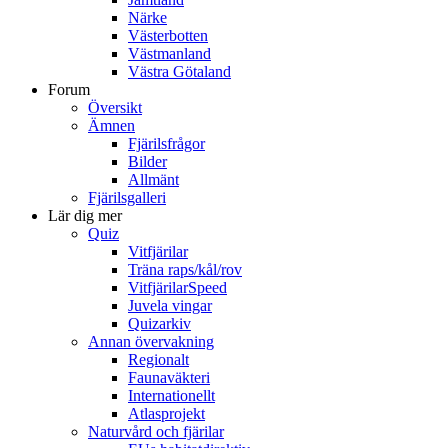
Närke
Västerbotten
Västmanland
Västra Götaland
Forum
Översikt
Ämnen
Fjärilsfrågor
Bilder
Allmänt
Fjärilsgalleri
Lär dig mer
Quiz
Vitfjärilar
Träna raps/kål/rov
VitfjärilarSpeed
Juvela vingar
Quizarkiv
Annan övervakning
Regionalt
Faunaväkteri
Internationellt
Atlasprojekt
Naturvård och fjärilar