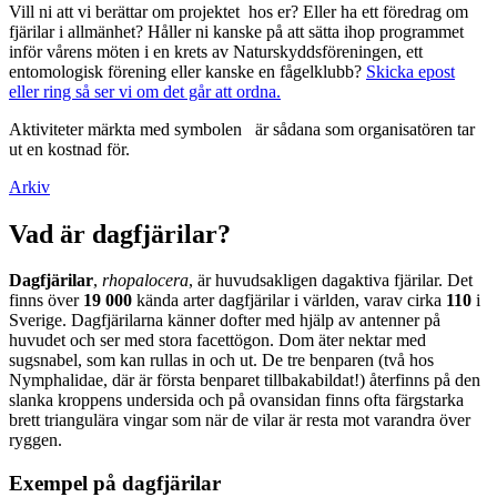
Vill ni att vi berättar om projektet hos er? Eller ha ett föredrag om
fjärilar i allmänhet? Håller ni kanske på att sätta ihop programmet
inför vårens möten i en krets av Naturskyddsföreningen, ett
entomologisk förening eller kanske en fågelklubb?
Skicka epost
eller ring så ser vi om det går att ordna.
Aktiviteter märkta med symbolen
är sådana som organisatören tar
ut en kostnad för.
Arkiv
Vad är dagfjärilar?
Dagfjärilar
,
rhopalocera
, är huvudsakligen dagaktiva fjärilar. Det
finns över
19 000
kända arter dagfjärilar i världen, varav cirka
110
i
Sverige. Dagfjärilarna känner dofter med hjälp av antenner på
huvudet och ser med stora facettögon. Dom äter nektar med
sugsnabel, som kan rullas in och ut. De tre benparen (två hos
Nymphalidae, där är första benparet tillbakabildat!) återfinns på den
slanka kroppens undersida och på ovansidan finns ofta färgstarka
brett triangulära vingar som när de vilar är resta mot varandra över
ryggen.
Exempel på dagfjärilar