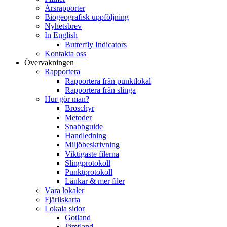
Årsrapporter
Biogeografisk uppföljning
Nyhetsbrev
In English
Butterfly Indicators
Kontakta oss
Övervakningen
Rapportera
Rapportera från punktlokal
Rapportera från slinga
Hur gör man?
Broschyr
Metoder
Snabbguide
Handledning
Miljöbeskrivning
Viktigaste filerna
Slingprotokoll
Punktprotokoll
Länkar & mer filer
Våra lokaler
Fjärilskarta
Lokala sidor
Gotland
Jämtland