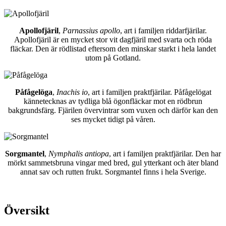
Apollofjäril
,
Parnassius apollo
, art i familjen riddarfjärilar.
Apollofjäril är en mycket stor vit dagfjäril med svarta och röda
fläckar. Den är rödlistad eftersom den minskar starkt i hela landet
utom på Gotland.
Påfågelöga
,
Inachis io
, art i familjen praktfjärilar. Påfågelögat
kännetecknas av tydliga blå ögonfläckar mot en rödbrun
bakgrundsfärg. Fjärilen övervintrar som vuxen och därför kan den
ses mycket tidigt på våren.
Sorgmantel
,
Nymphalis antiopa
, art i familjen praktfjärilar. Den har
mörkt sammetsbruna vingar med bred, gul ytterkant och äter bland
annat sav och rutten frukt. Sorgmantel finns i hela Sverige.
Översikt