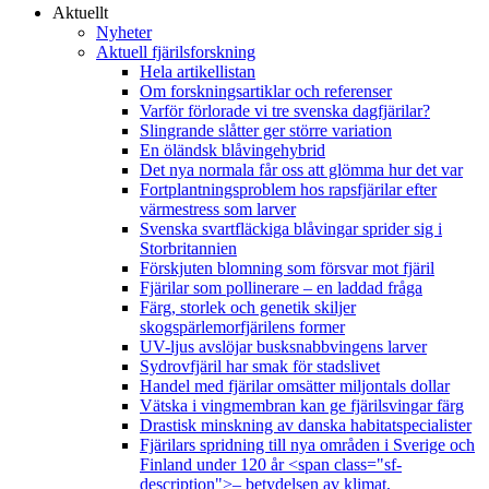
Aktuellt
Nyheter
Aktuell fjärilsforskning
Hela artikellistan
Om forskningsartiklar och referenser
Varför förlorade vi tre svenska dagfjärilar?
Slingrande slåtter ger större variation
En öländsk blåvingehybrid
Det nya normala får oss att glömma hur det var
Fortplantningsproblem hos rapsfjärilar efter
värmestress som larver
Svenska svartfläckiga blåvingar sprider sig i
Storbritannien
Förskjuten blomning som försvar mot fjäril
Fjärilar som pollinerare – en laddad fråga
Färg, storlek och genetik skiljer
skogspärlemorfjärilens former
UV-ljus avslöjar busksnabbvingens larver
Sydrovfjäril har smak för stadslivet
Handel med fjärilar omsätter miljontals dollar
Vätska i vingmembran kan ge fjärilsvingar färg
Drastisk minskning av danska habitatspecialister
Fjärilars spridning till nya områden i Sverige och
Finland under 120 år <span class="sf-
description">– betydelsen av klimat,