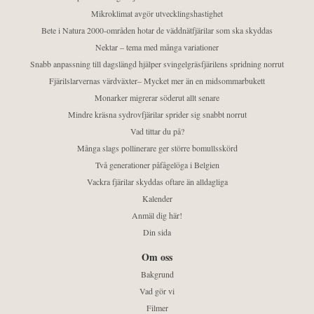
Mikroklimat avgör utvecklingshastighet
Bete i Natura 2000-områden hotar de väddnätfjärilar som ska skyddas
Nektar – tema med många variationer
Snabb anpassning till dagslängd hjälper svingelgräsfjärilens spridning norrut
Fjärilslarvernas värdväxter– Mycket mer än en midsommarbukett
Monarker migrerar söderut allt senare
Mindre kräsna sydrovfjärilar sprider sig snabbt norrut
Vad tittar du på?
Många slags pollinerare ger större bomullsskörd
Två generationer påfågelöga i Belgien
Vackra fjärilar skyddas oftare än alldagliga
Kalender
Anmäl dig här!
Din sida
Om oss
Bakgrund
Vad gör vi
Filmer