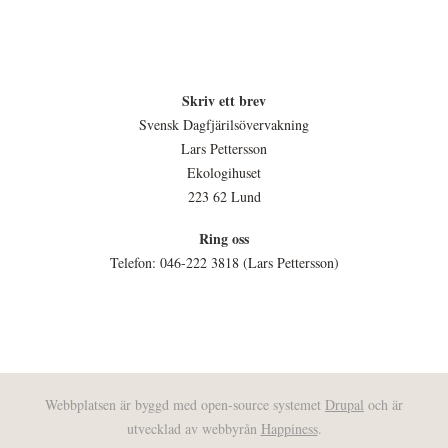
Skriv ett brev
Svensk Dagfjärilsövervakning
Lars Pettersson
Ekologihuset
223 62 Lund
Ring oss
Telefon: 046-222 3818 (Lars Pettersson)
Webbplatsen är byggd med open-source systemet
Drupal
och är
utvecklad av webbyrån
Happiness
.