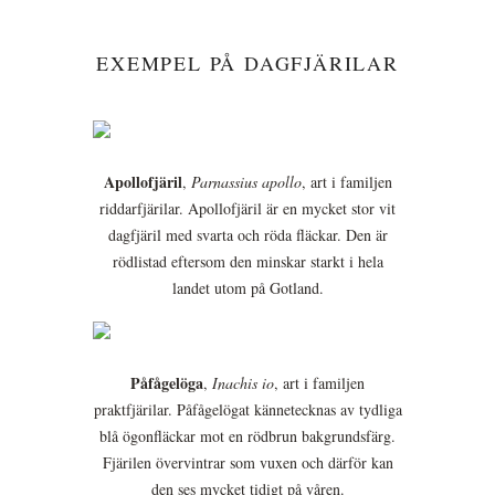
EXEMPEL PÅ DAGFJÄRILAR
Apollofjäril
,
Parnassius apollo
, art i familjen
riddarfjärilar. Apollofjäril är en mycket stor vit
dagfjäril med svarta och röda fläckar. Den är
rödlistad eftersom den minskar starkt i hela
landet utom på Gotland.
Påfågelöga
,
Inachis io
, art i familjen
praktfjärilar. Påfågelögat kännetecknas av tydliga
blå ögonfläckar mot en rödbrun bakgrundsfärg.
Fjärilen övervintrar som vuxen och därför kan
den ses mycket tidigt på våren.