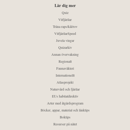
Lär dig mer
Quiz
Vitfjärilar
Träna raps/kål/rov
VitfjärilarSpeed
Juvela vingar
Quizarkiv
Annan övervakning
Regionalt
Faunaväkteri
Internationellt
Atlasprojekt
Naturvård och fjärilar
EUs habitatdirektiv
Arter med åtgärdsprogram
Böcker, appar, material och länktips
Boktips
Resurser på nätet