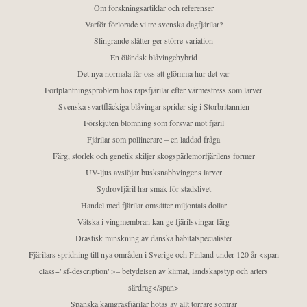
Om forskningsartiklar och referenser
Varför förlorade vi tre svenska dagfjärilar?
Slingrande slåtter ger större variation
En öländsk blåvingehybrid
Det nya normala får oss att glömma hur det var
Fortplantningsproblem hos rapsfjärilar efter värmestress som larver
Svenska svartfläckiga blåvingar sprider sig i Storbritannien
Förskjuten blomning som försvar mot fjäril
Fjärilar som pollinerare – en laddad fråga
Färg, storlek och genetik skiljer skogspärlemorfjärilens former
UV-ljus avslöjar busksnabbvingens larver
Sydrovfjäril har smak för stadslivet
Handel med fjärilar omsätter miljontals dollar
Vätska i vingmembran kan ge fjärilsvingar färg
Drastisk minskning av danska habitatspecialister
Fjärilars spridning till nya områden i Sverige och Finland under 120 år <span
class="sf-description">– betydelsen av klimat, landskapstyp och arters
särdrag</span>
Spanska kamgräsfjärilar hotas av allt torrare somrar