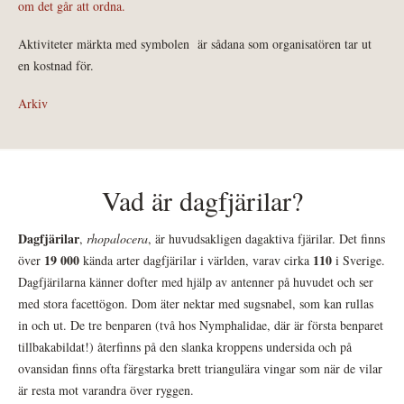
om det går att ordna.
Aktiviteter märkta med symbolen
är sådana som organisatören tar ut
en kostnad för.
Arkiv
Vad är dagfjärilar?
Dagfjärilar
,
rhopalocera
, är huvudsakligen dagaktiva fjärilar. Det finns
19 000
110
över
kända arter dagfjärilar i världen, varav cirka
i Sverige.
Dagfjärilarna känner dofter med hjälp av antenner på huvudet och ser
med stora facettögon. Dom äter nektar med sugsnabel, som kan rullas
in och ut. De tre benparen (två hos Nymphalidae, där är första benparet
tillbakabildat!) återfinns på den slanka kroppens undersida och på
ovansidan finns ofta färgstarka brett triangulära vingar som när de vilar
är resta mot varandra över ryggen.