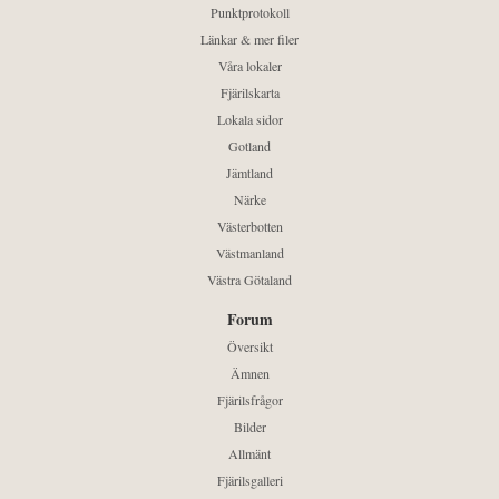
Punktprotokoll
Länkar & mer filer
Våra lokaler
Fjärilskarta
Lokala sidor
Gotland
Jämtland
Närke
Västerbotten
Västmanland
Västra Götaland
Forum
Översikt
Ämnen
Fjärilsfrågor
Bilder
Allmänt
Fjärilsgalleri