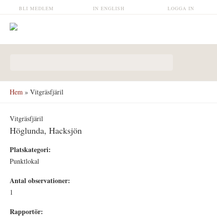
Hoppa till huvudinnehåll
BLI MEDLEM
IN ENGLISH
LOGGA IN
Sökformulär
Hem
» Vitgräsfjäril
Vitgräsfjäril
Höglunda, Hacksjön
Platskategori:
Punktlokal
Antal observationer:
1
Rapportör: