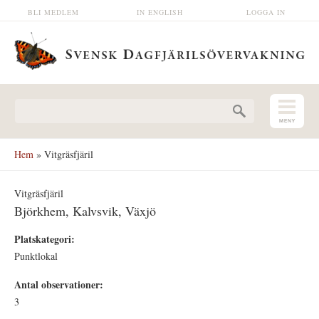
Hoppa till huvudinnehåll
BLI MEDLEM
IN ENGLISH
LOGGA IN
Sökformulär
Hem
» Vitgräsfjäril
Vitgräsfjäril
Björkhem, Kalvsvik, Växjö
Platskategori:
Punktlokal
Antal observationer:
3