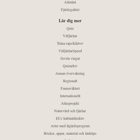
Allmänt
Fjärilsgalleri
Lär dig mer
Quiz
Vitfjärilar
Träna raps/kål/rov
VitfjärilarSpeed
Juvela vingar
Quizarkiv
Annan övervakning
Regionalt
Faunaväkteri
Internationellt
Atlasprojekt
Naturvård och fjärilar
EUs habitatdirektiv
Arter med åtgärdsprogram
Böcker, appar, material och länktips