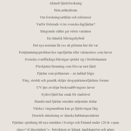
Aktuell fjärilsforskning
Hela artikellistan
Om forskningsartiklar och referenser
Varför förlorade vi tre svenska dagfjärilar?
Slingrande slåtter ger större variation
En öländsk blåvingehybrid
Det nya normala får oss att glömma hur det var
Fortplantningsproblem hos rapsfjärilar efter värmestress som larver
Svenska svartfläckiga blåvingar sprider sig i Storbritannien
Förskjuten blomning som försvar mot fjäril
Fjärilar som pollinerare – en laddad fråga
Färg, storlek och genetik skiljer skogspärlemorfjärilens former
UV-ljus avslöjar busksnabbvingens larver
Sydrovfjäril har smak för stadslivet
Handel med fjärilar omsätter miljontals dollar
Vätska i vingmembran kan ge fjärilsvingar färg
Drastisk minskning av danska habitatspecialister
Fjärilars spridning till nya områden i Sverige och Finland under 120 år <span
class="sf-description">– betydelsen av klimat, landskapstyp och arters