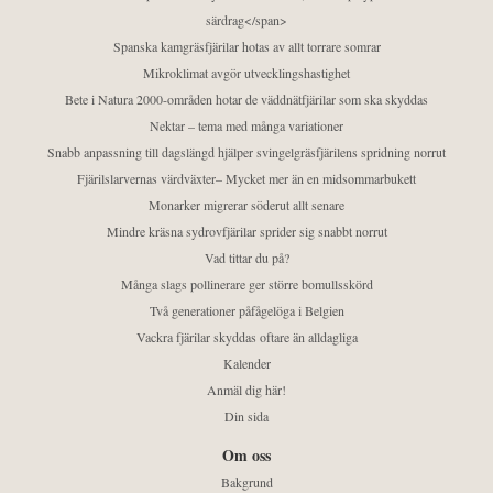
särdrag</span>
Spanska kamgräsfjärilar hotas av allt torrare somrar
Mikroklimat avgör utvecklingshastighet
Bete i Natura 2000-områden hotar de väddnätfjärilar som ska skyddas
Nektar – tema med många variationer
Snabb anpassning till dagslängd hjälper svingelgräsfjärilens spridning norrut
Fjärilslarvernas värdväxter– Mycket mer än en midsommarbukett
Monarker migrerar söderut allt senare
Mindre kräsna sydrovfjärilar sprider sig snabbt norrut
Vad tittar du på?
Många slags pollinerare ger större bomullsskörd
Två generationer påfågelöga i Belgien
Vackra fjärilar skyddas oftare än alldagliga
Kalender
Anmäl dig här!
Din sida
Om oss
Bakgrund