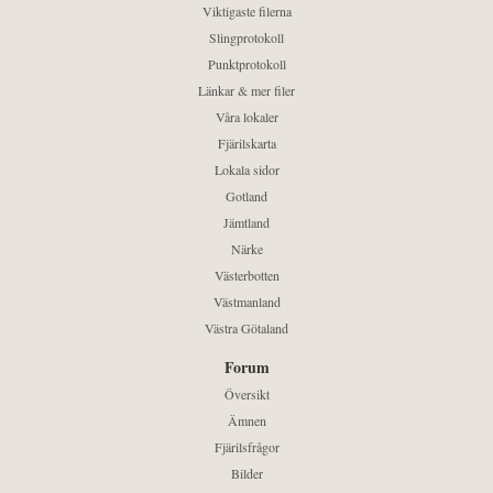
Viktigaste filerna
Slingprotokoll
Punktprotokoll
Länkar & mer filer
Våra lokaler
Fjärilskarta
Lokala sidor
Gotland
Jämtland
Närke
Västerbotten
Västmanland
Västra Götaland
Forum
Översikt
Ämnen
Fjärilsfrågor
Bilder