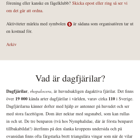
förening eller kanske en fågelklubb?
Skicka epost eller ring så ser vi
om det går att ordna.
Aktiviteter märkta med symbolen
är sådana som organisatören tar ut
en kostnad för.
Arkiv
Vad är dagfjärilar?
Dagfjärilar
,
rhopalocera
, är huvudsakligen dagaktiva fjärilar. Det finns
19 000
110
över
kända arter dagfjärilar i världen, varav cirka
i Sverige.
Dagfjärilarna känner dofter med hjälp av antenner på huvudet och ser
med stora facettögon. Dom äter nektar med sugsnabel, som kan rullas
in och ut. De tre benparen (två hos Nymphalidae, där är första benparet
tillbakabildat!) återfinns på den slanka kroppens undersida och på
ovansidan finns ofta färgstarka brett triangulära vingar som när de vilar