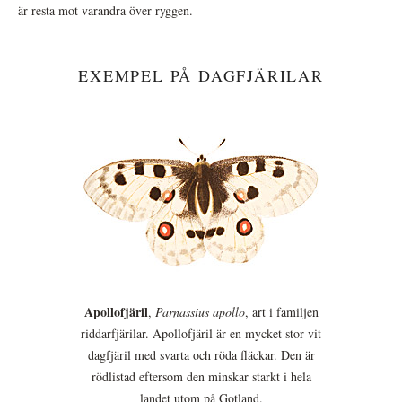
är resta mot varandra över ryggen.
EXEMPEL PÅ DAGFJÄRILAR
Apollofjäril
,
Parnassius apollo
, art i familjen
riddarfjärilar. Apollofjäril är en mycket stor vit
dagfjäril med svarta och röda fläckar. Den är
rödlistad eftersom den minskar starkt i hela
landet utom på Gotland.