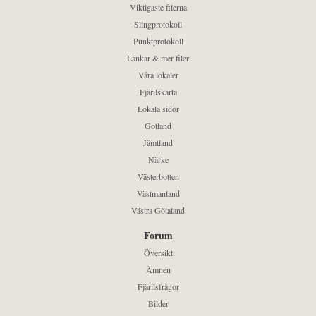
Viktigaste filerna
Slingprotokoll
Punktprotokoll
Länkar & mer filer
Våra lokaler
Fjärilskarta
Lokala sidor
Gotland
Jämtland
Närke
Västerbotten
Västmanland
Västra Götaland
Forum
Översikt
Ämnen
Fjärilsfrågor
Bilder