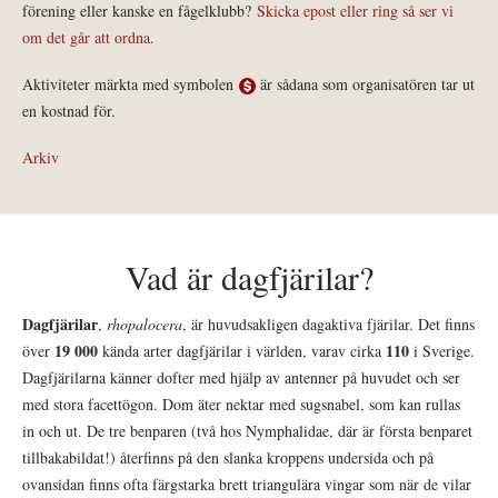
förening eller kanske en fågelklubb?
Skicka epost eller ring så ser vi
om det går att ordna.
Aktiviteter märkta med symbolen
är sådana som organisatören tar ut
en kostnad för.
Arkiv
Vad är dagfjärilar?
Dagfjärilar
,
rhopalocera
, är huvudsakligen dagaktiva fjärilar. Det finns
19 000
110
över
kända arter dagfjärilar i världen, varav cirka
i Sverige.
Dagfjärilarna känner dofter med hjälp av antenner på huvudet och ser
med stora facettögon. Dom äter nektar med sugsnabel, som kan rullas
in och ut. De tre benparen (två hos Nymphalidae, där är första benparet
tillbakabildat!) återfinns på den slanka kroppens undersida och på
ovansidan finns ofta färgstarka brett triangulära vingar som när de vilar