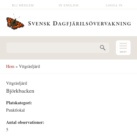
Hoppa till huvudinnehåll
BLI MEDLEM
IN ENGLISH
LOGGA IN
Sökformulär
Hem
» Vitgräsfjäril
Vitgräsfjäril
Björkbacken
Platskategori:
Punktlokal
Antal observationer:
5