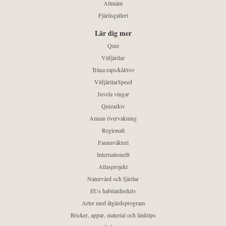
Allmänt
Fjärilsgalleri
Lär dig mer
Quiz
Vitfjärilar
Träna raps/kål/rov
VitfjärilarSpeed
Juvela vingar
Quizarkiv
Annan övervakning
Regionalt
Faunaväkteri
Internationellt
Atlasprojekt
Naturvård och fjärilar
EUs habitatdirektiv
Arter med åtgärdsprogram
Böcker, appar, material och länktips