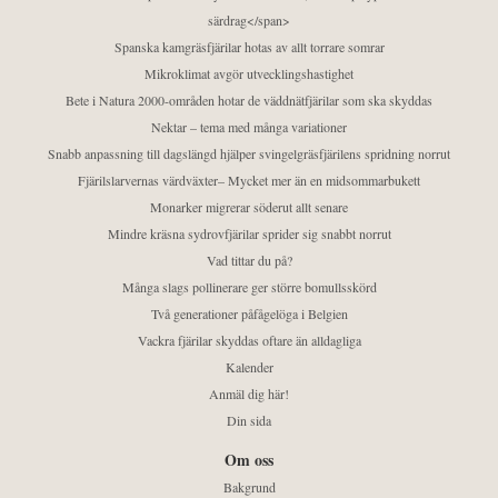
särdrag</span>
Spanska kamgräsfjärilar hotas av allt torrare somrar
Mikroklimat avgör utvecklingshastighet
Bete i Natura 2000-områden hotar de väddnätfjärilar som ska skyddas
Nektar – tema med många variationer
Snabb anpassning till dagslängd hjälper svingelgräsfjärilens spridning norrut
Fjärilslarvernas värdväxter– Mycket mer än en midsommarbukett
Monarker migrerar söderut allt senare
Mindre kräsna sydrovfjärilar sprider sig snabbt norrut
Vad tittar du på?
Många slags pollinerare ger större bomullsskörd
Två generationer påfågelöga i Belgien
Vackra fjärilar skyddas oftare än alldagliga
Kalender
Anmäl dig här!
Din sida
Om oss
Bakgrund