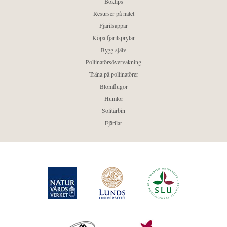
Boktips
Resurser på nätet
Fjärilsappar
Köpa fjärilsprylar
Bygg själv
Pollinatörsövervakning
Träna på pollinatörer
Blomflugor
Humlor
Solitärbin
Fjärilar