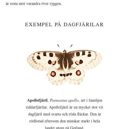
är resta mot varandra över ryggen.
EXEMPEL PÅ DAGFJÄRILAR
Apollofjäril
,
Parnassius apollo
, art i familjen
riddarfjärilar. Apollofjäril är en mycket stor vit
dagfjäril med svarta och röda fläckar. Den är
rödlistad eftersom den minskar starkt i hela
landet utom på Gotland.