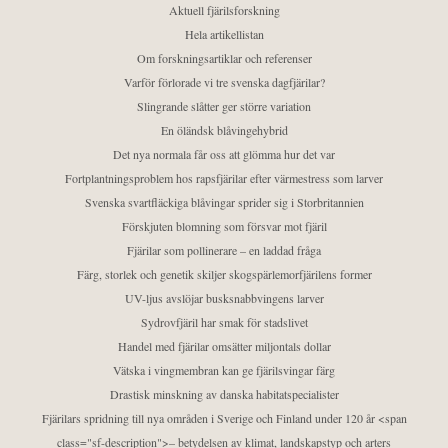
Aktuell fjärilsforskning
Hela artikellistan
Om forskningsartiklar och referenser
Varför förlorade vi tre svenska dagfjärilar?
Slingrande slåtter ger större variation
En öländsk blåvingehybrid
Det nya normala får oss att glömma hur det var
Fortplantningsproblem hos rapsfjärilar efter värmestress som larver
Svenska svartfläckiga blåvingar sprider sig i Storbritannien
Förskjuten blomning som försvar mot fjäril
Fjärilar som pollinerare – en laddad fråga
Färg, storlek och genetik skiljer skogspärlemorfjärilens former
UV-ljus avslöjar busksnabbvingens larver
Sydrovfjäril har smak för stadslivet
Handel med fjärilar omsätter miljontals dollar
Vätska i vingmembran kan ge fjärilsvingar färg
Drastisk minskning av danska habitatspecialister
Fjärilars spridning till nya områden i Sverige och Finland under 120 år <span
class="sf-description">– betydelsen av klimat, landskapstyp och arters