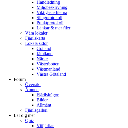
Handledning
Miljöbeskrivning
Viktigaste filerna
Slingprotokoll
Punktprotokoll
Länkar & mer filer
Våra lokaler
Fjärilskarta
Lokala sidor
Gotland
Jämtland
Närke
Västerbotten
Västmanland
Västra Götaland
Forum
Översikt
Ämnen
Fjärilsfrågor
Bilder
Allmänt
Fjärilsgalleri
Lär dig mer
Quiz
Vitfjärilar