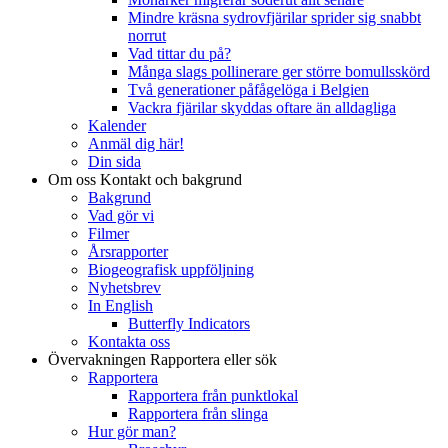
Mindre kräsna sydrovfjärilar sprider sig snabbt
norrut
Vad tittar du på?
Många slags pollinerare ger större bomullsskörd
Två generationer påfågelöga i Belgien
Vackra fjärilar skyddas oftare än alldagliga
Kalender
Anmäl dig här!
Din sida
Om oss
Kontakt och bakgrund
Bakgrund
Vad gör vi
Filmer
Årsrapporter
Biogeografisk uppföljning
Nyhetsbrev
In English
Butterfly Indicators
Kontakta oss
Övervakningen
Rapportera eller sök
Rapportera
Rapportera från punktlokal
Rapportera från slinga
Hur gör man?