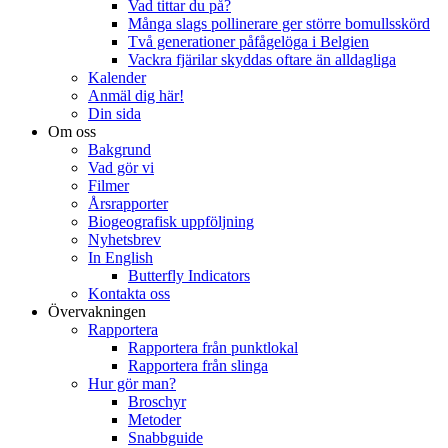
Vad tittar du på?
Många slags pollinerare ger större bomullsskörd
Två generationer påfågelöga i Belgien
Vackra fjärilar skyddas oftare än alldagliga
Kalender
Anmäl dig här!
Din sida
Om oss
Bakgrund
Vad gör vi
Filmer
Årsrapporter
Biogeografisk uppföljning
Nyhetsbrev
In English
Butterfly Indicators
Kontakta oss
Övervakningen
Rapportera
Rapportera från punktlokal
Rapportera från slinga
Hur gör man?
Broschyr
Metoder
Snabbguide