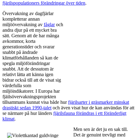
fjärilspopulationers förändringar över tiden
.
Övervakning av dagfjärlar
kompletterar annan
miljöövervakning av
fåglar
och
andra djur på ett mycket bra
sätt. Genom att de har många
avkommor, korta
generationstider och svarar
snabbt på ändrade
klimatförhållanden så kan de
spegla miljöförändringar
snabbt. Att de dessutom är
relativt lätta att känna igen
bidrar också till att de visat sig
värdefulla som
miljöindikatorer. I Europa har
fjäilsövervakningsprojekten
tillsammans kunnat visa både hur
fjärilsarter i gräsmarker minskat
drastiskt sedan 1990-talet
och även visat hur de kan användas för att
se närmare på hur länders
fjärilsfauna förändras i ett föränderligt
klimat
.
Men sen är det ju en sak till.
Det är genuint trevligt med