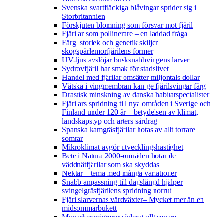
Svenska svartfläckiga blåvingar sprider sig i
Storbritannien
Förskjuten blomning som försvar mot fjäril
Fjärilar som pollinerare – en laddad fråga
Färg, storlek och genetik skiljer
skogspärlemorfjärilens former
UV-ljus avslöjar busksnabbvingens larver
Sydrovfjäril har smak för stadslivet
Handel med fjärilar omsätter miljontals dollar
Vätska i vingmembran kan ge fjärilsvingar färg
Drastisk minskning av danska habitatspecialister
Fjärilars spridning till nya områden i Sverige och
Finland under 120 år
– betydelsen av klimat,
landskapstyp och arters särdrag
Spanska kamgräsfjärilar hotas av allt torrare
somrar
Mikroklimat avgör utvecklingshastighet
Bete i Natura 2000-områden hotar de
väddnätfjärilar som ska skyddas
Nektar – tema med många variationer
Snabb anpassning till dagslängd hjälper
svingelgräsfjärilens spridning norrut
Fjärilslarvernas värdväxter– Mycket mer än en
midsommarbukett
Monarker migrerar söderut allt senare