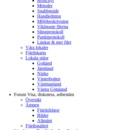
Broschyr
Metoder
Snabbguide
Handledning
Miljöbeskrivning
Viktigaste filerna
Slingprotokoll
Punktprotokoll
Länkar & mer filer
Våra lokaler
Fjärilskarta
Lokala sidor
Gotland
Jämtland
Närke
Västerbotten
Västmanland
Västra Götaland
Forum
Visa, diskutera, artbestäm
Översikt
Ämnen
Fjärilsfrågor
Bilder
Allmänt
Fjärilsgalleri