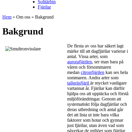
Solitärbin
Fjärilar
Hem
»
Om oss
» Bakgrund
Bakgrund
De flesta av oss har säkert lagt
märke till att dagfjärilar varierar i
antal. Vissa arter, som
aurorafjärilen
, ser man bara på
våren och försommaren
medan
citronfjärilen
kan ses hela
sommaren. Andra arter som
tallgräsfjäril
är mycket vanligare
vartannat år. Fjärilar kan därför
hjälpa oss att upptäcka och förstå
miljöförändringar. Genom att
systematiskt följa dagfjärilar och
deras utbredning och antal går
det att lista ut inte bara vilka
faktorer som hotar och gynnar
just fjärilar, utan även vad som
påverkar de miljöer som fjärilar