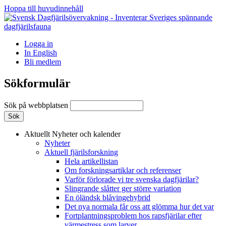
Hoppa till huvudinnehåll
Logga in
In English
Bli medlem
Sökformulär
Sök på webbplatsen
Aktuellt
Nyheter och kalender
Nyheter
Aktuell fjärilsforskning
Hela artikellistan
Om forskningsartiklar och referenser
Varför förlorade vi tre svenska dagfjärilar?
Slingrande slåtter ger större variation
En öländsk blåvingehybrid
Det nya normala får oss att glömma hur det var
Fortplantningsproblem hos rapsfjärilar efter
värmestress som larver