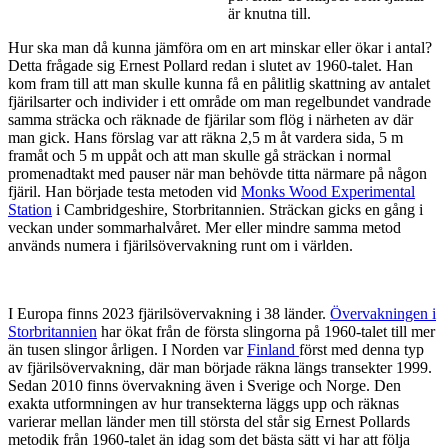
är knutna till.
Hur ska man då kunna jämföra om en art minskar eller ökar i antal?
Detta frågade sig Ernest Pollard redan i slutet av 1960-talet. Han
kom fram till att man skulle kunna få en pålitlig skattning av antalet
fjärilsarter och individer i ett område om man regelbundet vandrade
samma sträcka och räknade de fjärilar som flög i närheten av där
man gick. Hans förslag var att räkna 2,5 m åt vardera sida, 5 m
framåt och 5 m uppåt och att man skulle gå sträckan i normal
promenadtakt med pauser när man behövde titta närmare på någon
fjäril. Han började testa metoden vid
Monks Wood Experimental
Station
i Cambridgeshire, Storbritannien. Sträckan gicks en gång i
veckan under sommarhalvåret. Mer eller mindre samma metod
används numera i fjärilsövervakning runt om i världen.
I Europa finns 2023 fjärilsövervakning i 38 länder.
Övervakningen i
Storbritannien
har ökat från de första slingorna på 1960-talet till mer
än tusen slingor årligen. I Norden var
Finland
först med denna typ
av fjärilsövervakning, där man började räkna längs transekter 1999.
Sedan 2010 finns övervakning även i Sverige och Norge. Den
exakta utformningen av hur transekterna läggs upp och räknas
varierar mellan länder men till största del står sig Ernest Pollards
metodik från 1960-talet än idag som det bästa sätt vi har att följa