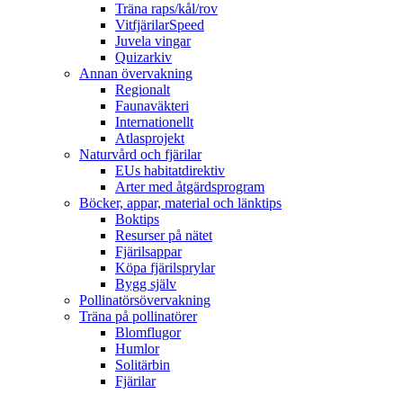
Träna raps/kål/rov
VitfjärilarSpeed
Juvela vingar
Quizarkiv
Annan övervakning
Regionalt
Faunaväkteri
Internationellt
Atlasprojekt
Naturvård och fjärilar
EUs habitatdirektiv
Arter med åtgärdsprogram
Böcker, appar, material och länktips
Boktips
Resurser på nätet
Fjärilsappar
Köpa fjärilsprylar
Bygg själv
Pollinatörsövervakning
Träna på pollinatörer
Blomflugor
Humlor
Solitärbin
Fjärilar