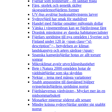
Fjärilar som pollinerare – en laddad fråga
Färg, storlek och genetik skiljer
skogspärlemorfjärilens former
UV-ljus avslöjar busksnabbvingens larver
Sydrovfjäril har smak för stadslivet
Handel med fjärilar omsätter miljontals dollar
Vätska i vingmembran kan ge fjärilsvingar färg
Drastisk minskning av danska habitatspecialister
Fjärilars spridning till nya områden i Sverige och
Finland under 120 år <span class="sf-
description">– betydelsen av klimat,
landskapstyp och arters särdrag</span>
Spanska kamgräsfjärilar hotas av allt torrare
somrar
Mikroklimat avgör utvecklingshastighet
Bete i Natura 2000-områden hotar de
väddnätfjärilar som ska skyddas
Nektar – tema med många variationer
Snabb anpassning till dagslängd hjälper
svingelgräsfjärilens spridning norrut
Fjärilslarvernas värdväxter– Mycket mer än en
midsommarbukett
Monarker migrerar söderut allt senare
Mindre kräsna sydrovfjärilar sprider sig snabbt
norrut