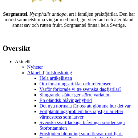
Sorgmantel
,
Nymphalis antiopa
, art i familjen praktfjärilar. Den har
mörkt sammetsbruna vingar med bred, gul ytterkant och äter bland
annat sav och rutten frukt. Sorgmantel finns i hela Sverige.
Översikt
Aktuellt
Nyheter
Aktuell fjärilsforskning
Hela artikellistan
Om forskningsartiklar och referenser
Varför förlorade vi tre svenska dagfjärilar?
Slingrande slåtter ger större variation
En öländsk blåvingehybrid
Det nya normala får oss att glömma hur det var
Fortplantningsproblem hos rapsfjärilar efter
värmestress som larver
Svenska svartfläckiga blåvingar sprider sig i
Storbritannien
Förskjuten blomning som försvar mot fjäril