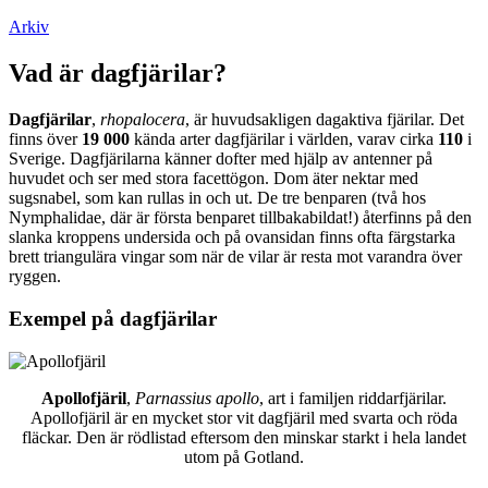
Arkiv
Vad är dagfjärilar?
Dagfjärilar
,
rhopalocera
, är huvudsakligen dagaktiva fjärilar. Det
finns över
19 000
kända arter dagfjärilar i världen, varav cirka
110
i
Sverige. Dagfjärilarna känner dofter med hjälp av antenner på
huvudet och ser med stora facettögon. Dom äter nektar med
sugsnabel, som kan rullas in och ut. De tre benparen (två hos
Nymphalidae, där är första benparet tillbakabildat!) återfinns på den
slanka kroppens undersida och på ovansidan finns ofta färgstarka
brett triangulära vingar som när de vilar är resta mot varandra över
ryggen.
Exempel på dagfjärilar
Apollofjäril
,
Parnassius apollo
, art i familjen riddarfjärilar.
Apollofjäril är en mycket stor vit dagfjäril med svarta och röda
fläckar. Den är rödlistad eftersom den minskar starkt i hela landet
utom på Gotland.