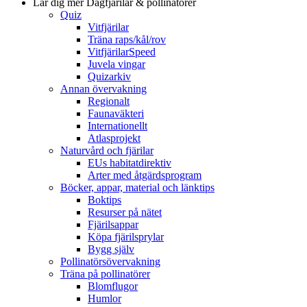
Lär dig mer
Dagfjärilar & pollinatörer
Quiz
Vitfjärilar
Träna raps/kål/rov
VitfjärilarSpeed
Juvela vingar
Quizarkiv
Annan övervakning
Regionalt
Faunaväkteri
Internationellt
Atlasprojekt
Naturvård och fjärilar
EUs habitatdirektiv
Arter med åtgärdsprogram
Böcker, appar, material och länktips
Boktips
Resurser på nätet
Fjärilsappar
Köpa fjärilsprylar
Bygg själv
Pollinatörsövervakning
Träna på pollinatörer
Blomflugor
Humlor