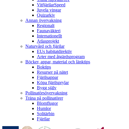
VitfjärilarSpeed
Juvela vingar
Quizarkiv
Annan övervakning
Regionalt
Faunaväkteri
Internationellt
Atlasprojekt
Naturvård och fjärilar
EUs habitatdirektiv
Arter med åtgärdsprogram
Böcker, appar, material och länktips
Boktips
Resurser på nätet
Fjärilsappar
Köpa fjärilsprylar
Bygg själv
Pollinatörsövervakning
Träna på pollinatörer
Blomflugor
Humlor
Solitärbin
Fjärilar