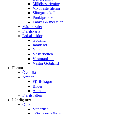
Miljöbeskrivning
Viktigaste filerna
Slingprotokoll
Punktprotokoll
Länkar & mer filer
Våra lokaler
Fjärilskarta
Lokala sidor
Gotland
Jämtland
Närke
Västerbotten
Västmanland
Västra Götaland
Forum
Översikt
Ämnen
Fjärilsfrågor
Bilder
Allmänt
Fjärilsgalleri
Lär dig mer
Quiz
Vitfjärilar
Träna raps/kål/rov