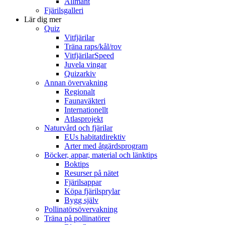
Allmänt
Fjärilsgalleri
Lär dig mer
Quiz
Vitfjärilar
Träna raps/kål/rov
VitfjärilarSpeed
Juvela vingar
Quizarkiv
Annan övervakning
Regionalt
Faunaväkteri
Internationellt
Atlasprojekt
Naturvård och fjärilar
EUs habitatdirektiv
Arter med åtgärdsprogram
Böcker, appar, material och länktips
Boktips
Resurser på nätet
Fjärilsappar
Köpa fjärilsprylar
Bygg själv
Pollinatörsövervakning
Träna på pollinatörer