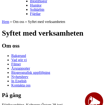
Blomflugor
Humlor
Solitärbin
Fjärilar
Hem
»
Om oss
» Syftet med verksamheten
Syftet med verksamheten
Om oss
Bakgrund
Vad gör vi
Filmer
Årsrapporter
Biogeografisk uppföljning
Nyhetsbrev
In English
Kontakta oss
På gång
Fjärilsvandring, Kulturens Östarp 28 juni