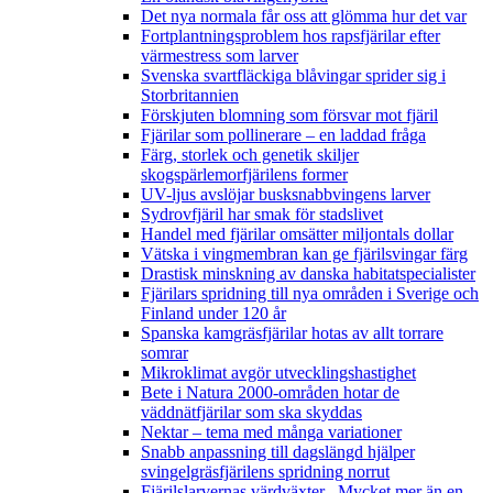
Det nya normala får oss att glömma hur det var
Fortplantningsproblem hos rapsfjärilar efter
värmestress som larver
Svenska svartfläckiga blåvingar sprider sig i
Storbritannien
Förskjuten blomning som försvar mot fjäril
Fjärilar som pollinerare – en laddad fråga
Färg, storlek och genetik skiljer
skogspärlemorfjärilens former
UV-ljus avslöjar busksnabbvingens larver
Sydrovfjäril har smak för stadslivet
Handel med fjärilar omsätter miljontals dollar
Vätska i vingmembran kan ge fjärilsvingar färg
Drastisk minskning av danska habitatspecialister
Fjärilars spridning till nya områden i Sverige och
Finland under 120 år
Spanska kamgräsfjärilar hotas av allt torrare
somrar
Mikroklimat avgör utvecklingshastighet
Bete i Natura 2000-områden hotar de
väddnätfjärilar som ska skyddas
Nektar – tema med många variationer
Snabb anpassning till dagslängd hjälper
svingelgräsfjärilens spridning norrut
Fjärilslarvernas värdväxter– Mycket mer än en