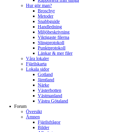
Rapportera från slinga
Hur gör man?
Broschyr
Metoder
Snabbguide
Handledning
Miljöbeskrivning
Viktigaste filerna
Slingprotokoll
Punktprotokoll
Länkar & mer filer
Våra lokaler
Fjärilskarta
Lokala sidor
Gotland
Jämtland
Närke
Västerbotten
Västmanland
Västra Götaland
Forum
Översikt
Ämnen
Fjärilsfrågor
Bilder