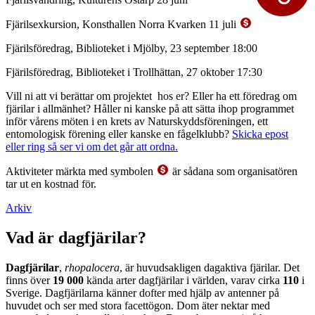
Fjärilsexkursion, Konsthallen Norra Kvarken 11 juli
Fjärilsföredrag, Biblioteket i Mjölby, 23 september 18:00
Fjärilsföredrag, Biblioteket i Trollhättan, 27 oktober 17:30
Vill ni att vi berättar om projektet hos er? Eller ha ett föredrag om
fjärilar i allmänhet? Håller ni kanske på att sätta ihop programmet
inför vårens möten i en krets av Naturskyddsföreningen, ett
entomologisk förening eller kanske en fågelklubb?
Skicka epost
eller ring så ser vi om det går att ordna.
Aktiviteter märkta med symbolen
är sådana som organisatören
tar ut en kostnad för.
Arkiv
Vad är dagfjärilar?
Dagfjärilar
,
rhopalocera
, är huvudsakligen dagaktiva fjärilar. Det
finns över
19 000
kända arter dagfjärilar i världen, varav cirka
110
i
Sverige. Dagfjärilarna känner dofter med hjälp av antenner på
huvudet och ser med stora facettögon. Dom äter nektar med