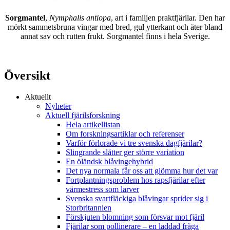
Sorgmantel
,
Nymphalis antiopa
, art i familjen praktfjärilar. Den har
mörkt sammetsbruna vingar med bred, gul ytterkant och äter bland
annat sav och rutten frukt. Sorgmantel finns i hela Sverige.
Översikt
Aktuellt
Nyheter
Aktuell fjärilsforskning
Hela artikellistan
Om forskningsartiklar och referenser
Varför förlorade vi tre svenska dagfjärilar?
Slingrande slåtter ger större variation
En öländsk blåvingehybrid
Det nya normala får oss att glömma hur det var
Fortplantningsproblem hos rapsfjärilar efter
värmestress som larver
Svenska svartfläckiga blåvingar sprider sig i
Storbritannien
Förskjuten blomning som försvar mot fjäril
Fjärilar som pollinerare – en laddad fråga