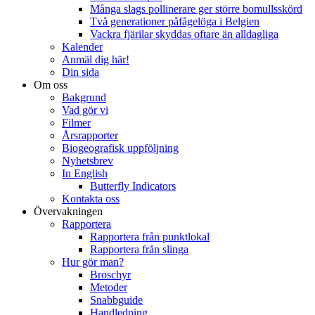
Många slags pollinerare ger större bomullsskörd
Två generationer påfågelöga i Belgien
Vackra fjärilar skyddas oftare än alldagliga
Kalender
Anmäl dig här!
Din sida
Om oss
Bakgrund
Vad gör vi
Filmer
Årsrapporter
Biogeografisk uppföljning
Nyhetsbrev
In English
Butterfly Indicators
Kontakta oss
Övervakningen
Rapportera
Rapportera från punktlokal
Rapportera från slinga
Hur gör man?
Broschyr
Metoder
Snabbguide
Handledning