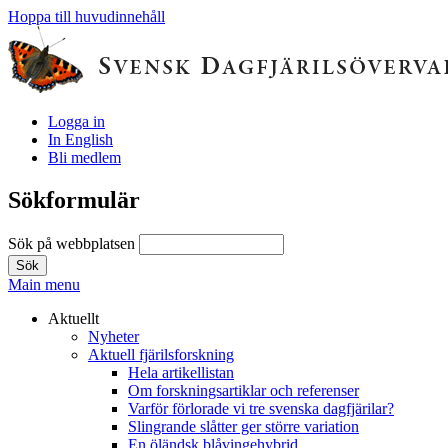
Hoppa till huvudinnehåll
Logga in
In English
Bli medlem
Sökformulär
Sök på webbplatsen
Main menu
Aktuellt
Nyheter
Aktuell fjärilsforskning
Hela artikellistan
Om forskningsartiklar och referenser
Varför förlorade vi tre svenska dagfjärilar?
Slingrande slåtter ger större variation
En öländsk blåvingehybrid