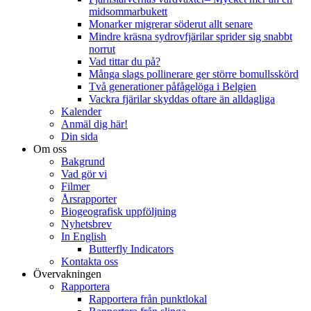
midsommarbukett
Monarker migrerar söderut allt senare
Mindre kräsna sydrovfjärilar sprider sig snabbt
norrut
Vad tittar du på?
Många slags pollinerare ger större bomullsskörd
Två generationer påfågelöga i Belgien
Vackra fjärilar skyddas oftare än alldagliga
Kalender
Anmäl dig här!
Din sida
Om oss
Bakgrund
Vad gör vi
Filmer
Årsrapporter
Biogeografisk uppföljning
Nyhetsbrev
In English
Butterfly Indicators
Kontakta oss
Övervakningen
Rapportera
Rapportera från punktlokal