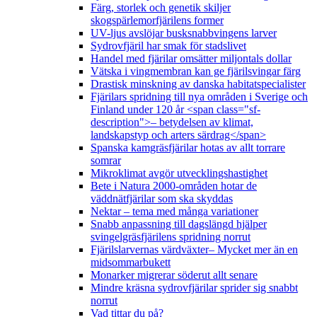
Färg, storlek och genetik skiljer
skogspärlemorfjärilens former
UV-ljus avslöjar busksnabbvingens larver
Sydrovfjäril har smak för stadslivet
Handel med fjärilar omsätter miljontals dollar
Vätska i vingmembran kan ge fjärilsvingar färg
Drastisk minskning av danska habitatspecialister
Fjärilars spridning till nya områden i Sverige och
Finland under 120 år <span class="sf-
description">– betydelsen av klimat,
landskapstyp och arters särdrag</span>
Spanska kamgräsfjärilar hotas av allt torrare
somrar
Mikroklimat avgör utvecklingshastighet
Bete i Natura 2000-områden hotar de
väddnätfjärilar som ska skyddas
Nektar – tema med många variationer
Snabb anpassning till dagslängd hjälper
svingelgräsfjärilens spridning norrut
Fjärilslarvernas värdväxter– Mycket mer än en
midsommarbukett
Monarker migrerar söderut allt senare
Mindre kräsna sydrovfjärilar sprider sig snabbt
norrut
Vad tittar du på?