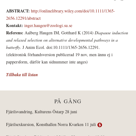
ABSTRACT:
http://onlinelibrary.wiley.com/doi/10.1111/1365-
2656.12291/abstract
Kontakt:
inger.haugen@zoologi.su.se
Referens:
Aalberg Haugen IM, Gotthard K (2014)
Diapause induction
and relaxed selection on alternative developmental pathways in a
butterfly
. J Anim Ecol. doi:10.1111/1365-2656.12291.
(elektronisk förhandsversion publicerad 19 nov, men ännu ej i
pappersform, därför kan sidnummer inte anges)
Tillbaka till listan
PÅ GÅNG
Fjärilsvandring, Kulturens Östarp 28 juni
Fjärilsexkursion, Konsthallen Norra Kvarken 11 juli