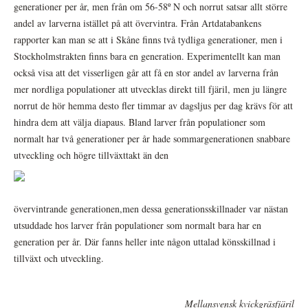
generationer per år, men från om 56-58º N och norrut satsar allt större
andel av larverna istället på att övervintra. Från Artdatabankens
rapporter kan man se att i Skåne finns två tydliga generationer, men i
Stockholmstrakten finns bara en generation. Experimentellt kan man
också visa att det visserligen går att få en stor andel av larverna från
mer nordliga populationer att utvecklas direkt till fjäril, men ju längre
norrut de hör hemma desto fler timmar av dagsljus per dag krävs för att
hindra dem att välja diapaus. Bland larver från populationer som
normalt har två generationer per år hade sommargenerationen snabbare
utveckling och högre tillväxttakt än den
övervintrande generationen,men dessa generationsskillnader var nästan
utsuddade hos larver från populationer som normalt bara har en
generation per år. Där fanns heller inte någon uttalad könsskillnad i
tillväxt och utveckling.
Mellansvensk kvickgräsfjäril