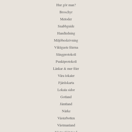
Hur gör man?
Broschyr
Metoder
Snabbguide
Handledning
Miljöbeskrivning
Viktigaste filerna
Slingprotokoll
Punktprotokoll
Länkar & mer filer
Våra lokaler
Fjärilskarta
Lokala sidor
Gotland
Jämtland
Närke
Västerbotten
Västmanland