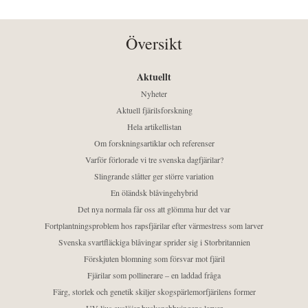
Översikt
Aktuellt
Nyheter
Aktuell fjärilsforskning
Hela artikellistan
Om forskningsartiklar och referenser
Varför förlorade vi tre svenska dagfjärilar?
Slingrande slåtter ger större variation
En öländsk blåvingehybrid
Det nya normala får oss att glömma hur det var
Fortplantningsproblem hos rapsfjärilar efter värmestress som larver
Svenska svartfläckiga blåvingar sprider sig i Storbritannien
Förskjuten blomning som försvar mot fjäril
Fjärilar som pollinerare – en laddad fråga
Färg, storlek och genetik skiljer skogspärlemorfjärilens former