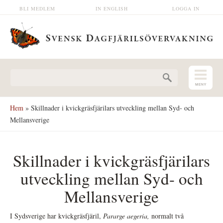
Hoppa till huvudinnehåll
BLI MEDLEM
IN ENGLISH
LOGGA IN
Sökformulär
Hem
» Skillnader i kvickgräsfjärilars utveckling mellan Syd- och
Mellansverige
Skillnader i kvickgräsfjärilars
utveckling mellan Syd- och
Mellansverige
I Sydsverige har kvickgräsfjäril,
Pararge aegeria,
normalt två