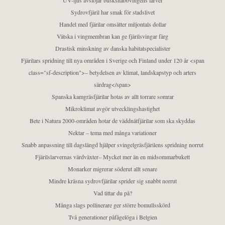
UV-ljus avslöjar busksnabbvingens larver
Sydrovfjäril har smak för stadslivet
Handel med fjärilar omsätter miljontals dollar
Vätska i vingmembran kan ge fjärilsvingar färg
Drastisk minskning av danska habitatspecialister
Fjärilars spridning till nya områden i Sverige och Finland under 120 år <span
class="sf-description">– betydelsen av klimat, landskapstyp och arters
särdrag</span>
Spanska kamgräsfjärilar hotas av allt torrare somrar
Mikroklimat avgör utvecklingshastighet
Bete i Natura 2000-områden hotar de väddnätfjärilar som ska skyddas
Nektar – tema med många variationer
Snabb anpassning till dagslängd hjälper svingelgräsfjärilens spridning norrut
Fjärilslarvernas värdväxter– Mycket mer än en midsommarbukett
Monarker migrerar söderut allt senare
Mindre kräsna sydrovfjärilar sprider sig snabbt norrut
Vad tittar du på?
Många slags pollinerare ger större bomullsskörd
Två generationer påfågelöga i Belgien