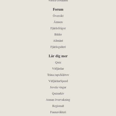
Västra Götaland
Forum
Översikt
Ämnen
Fjärilsfrågor
Bilder
Allmänt
Fjärilsgalleri
Lär dig mer
Quiz
Vitfjärilar
Träna raps/kål/rov
VitfjärilarSpeed
Juvela vingar
Quizarkiv
Annan övervakning
Regionalt
Faunaväkteri